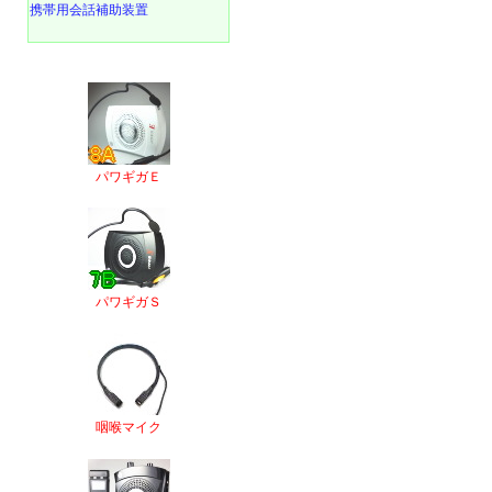
携帯用会話補助装置
パワギガＥ
パワギガＳ
咽喉マイク