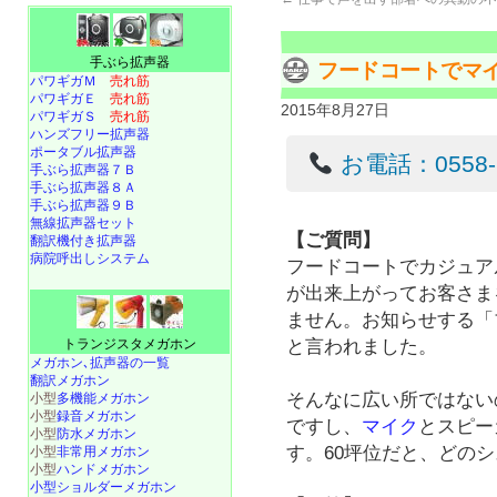
手ぶら拡声器
フードコートでマ
パワギガＭ
売れ筋
パワギガＥ
売れ筋
2015年8月27日
パワギガＳ
売れ筋
ハンズフリー拡声器
ポータブル拡声器
お電話：0558-22
手ぶら拡声器７Ｂ
手ぶら拡声器８Ａ
手ぶら拡声器９Ｂ
無線拡声器セット
【ご質問】
翻訳機付き拡声器
病院呼出しシステム
フードコートでカジュア
が出来上がってお客さま
ません。お知らせする「
と言われました。
トランジスタメガホン
メガホン､拡声器の一覧
翻訳メガホン
そんなに広い所ではない
小型
多機能メガホン
小型
録音メガホン
ですし、
マイク
とスピー
小型
防水メガホン
す。60坪位だと、どの
小型
非常用メガホン
小型
ハンドメガホン
小型ショルダーメガホン