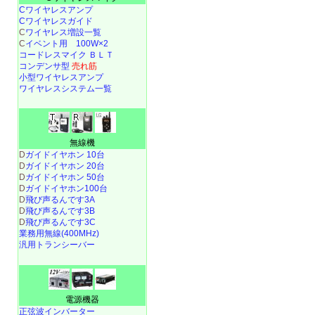
Cワイヤレスアンプ
Cワイヤレスガイド
C
ワイヤレス増設一覧
C
イベント用 100W×2
コードレスマイク ＢＬＴ
コンデンサ型
売れ筋
小型ワイヤレスアンプ
ワイヤレスシステム一覧
無線機
D
ガイドイヤホン 10台
D
ガイドイヤホン 20台
D
ガイドイヤホン 50台
D
ガイドイヤホン100台
D
飛び声るんです3A
D
飛び声るんです3B
D
飛び声るんです3C
業務用無線(400MHz)
汎用トランシーバー
電源機器
正弦波インバーター