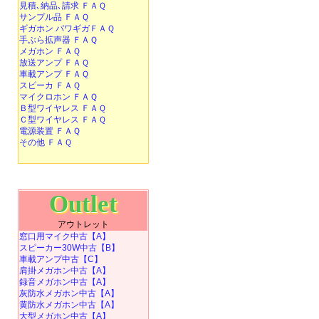
見積､納品､請求 ＦＡＱ
サンプル品 ＦＡＱ
ギガホン パワギガＦＡＱ
手ぶら拡声器 ＦＡＱ
メガホン ＦＡＱ
放送アンプ ＦＡＱ
車載アンプ ＦＡＱ
スピーカ ＦＡＱ
マイクロホン ＦＡＱ
Ｂ型ワイヤレス ＦＡＱ
Ｃ型ワイヤレス ＦＡＱ
電源装置 ＦＡＱ
その他 ＦＡＱ
Outlet
アウトレット
窓口用マイク中古【A】
スピーカー30W中古【B】
車載アンプ中古【C】
肩掛メガホン中古【A】
録音メガホン中古【A】
灰防水メガホン中古【A】
黄防水メガホン中古【A】
大型メガホン中古【A】