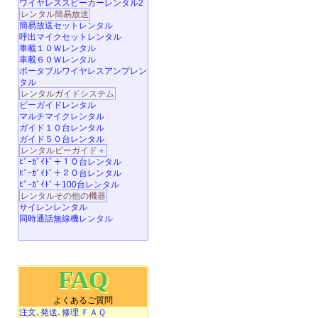
ワイヤレススピーカーレンタル2
レンタル簡易放送
簡易放送セットレンタル
呼出マイクセットレンタル
車載１０Ｗレンタル
車載６０Ｗレンタル
ポータブルワイヤレスアンプレン
タル
レンタルガイドシステム
ビーガイドレンタル
マルチマイクレンタル
ガイド１０台レンタル
ガイド５０台レンタル
レンタルビーガイド＋
ﾋﾞｰｶﾞｲﾄﾞ＋１０台レンタル
ﾋﾞｰｶﾞｲﾄﾞ＋２０台レンタル
ﾋﾞｰｶﾞｲﾄﾞ＋100台レンタル
レンタルその他の機器
サイレンレンタル
同時通話無線機レンタル
FAQ
よくあるご質問
注文､発送､修理 ＦＡＱ