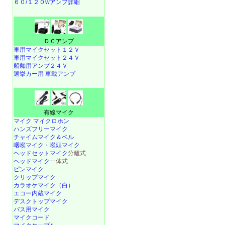
６０/１２０wアンプ詳細
ＤＣアンプ
車用マイクセット１２Ｖ
車用マイクセット２４Ｖ
船舶用アンプ２４Ｖ
選挙カー用 車載アンプ
有線マイク
マイク マイクロホン
ハンズフリーマイク
チャイムマイク＆ベル
咽喉マイク・喉頭マイク
ヘッドセットマイク
分離式
ヘッドマイク
一体式
ピンマイク
クリップマイク
カラオケマイク（白）
エコー内蔵マイク
デスクトップマイク
バス用マイク
マイクコード