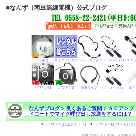
■
なんず（南豆無線電機）公式ブログ
なんずブログ
>
良くあるご質問
>
ＡＣアンプ
ドコートでマイク呼び出し放送をするには？
←
仕事で声を出す部署への異動の不