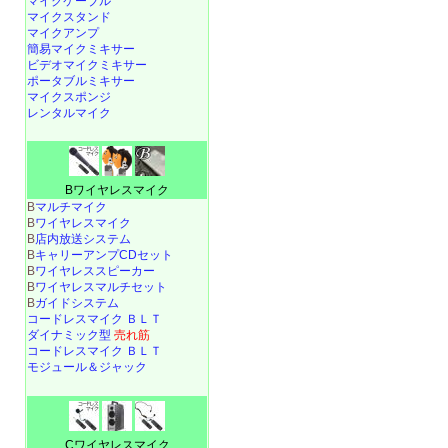
マイクケーブル
マイクスタンド
マイクアンプ
簡易マイクミキサー
ビデオマイクミキサー
ポータブルミキサー
マイクスポンジ
レンタルマイク
Bワイヤレスマイク
B
マルチマイク
B
ワイヤレスマイク
B
店内放送システム
B
キャリーアンプCDセット
B
ワイヤレススピーカー
B
ワイヤレスマルチセット
B
ガイドシステム
コードレスマイク ＢＬＴ
ダイナミック型
売れ筋
コードレスマイク ＢＬＴ
モジュール＆ジャック
Cワイヤレスマイク