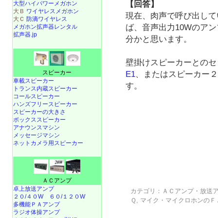
【回答】
大型ハイパワーメガホン
大Ｂ
ワイヤレスメガホン
現在、肉声で呼び出して
大Ｃ
防滴ワイヤレス
ば、音声出力10Wのア
メガホン拡声器レンタル
拡声器.jp
分かと思います。
壁掛けスピーカーとのセ
スピーカー
E1
、またはスピーカー
車載スピーカー
す。
トランス内蔵スピーカー
コールスピーカー
ハンズフリースピーカー
スピーカーの大きさ
ボックススピーカー
アナウンスマシン
メッセージマシン
ネットカメラ用スピーカー
ＡＣアンプ
卓上放送アンプ
カテゴリ：
ＡＣアンプ・放送
２０/４０W
６０/１２０W
Ｑ
,
マイク・マイクロホンのＦ
多機能ＰＡアンプ
ラジオ体操アンプ