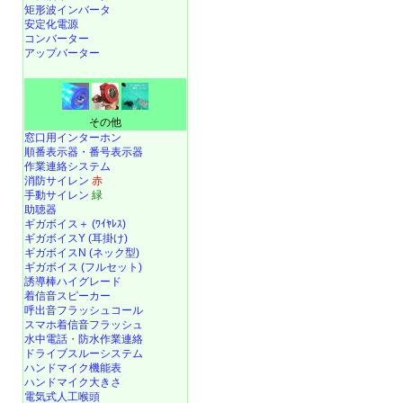
矩形波インバータ
安定化電源
コンバーター
アップバーター
その他
窓口用インターホン
順番表示器・番号表示器
作業連絡システム
消防サイレン
赤
手動サイレン
緑
助聴器
ギガボイス＋ (ﾜｲﾔﾚｽ)
ギガボイスY (耳掛け)
ギガボイスN (ネック型)
ギガボイス (フルセット)
誘導棒ハイグレード
着信音スピーカー
呼出音フラッシュコール
スマホ着信音フラッシュ
水中電話
・
防水作業連絡
ドライブスルーシステム
ハンドマイク機能表
ハンドマイク大きさ
電気式人工喉頭