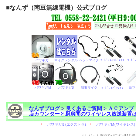
■
なんず（南豆無線電機）公式ブログ
なんずブログ
>
良くあるご質問
>
ＡＣアンプ
店カウンターと厨房間のワイヤレス放送装置
←
クレジット決済でパワギガMを購