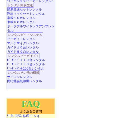
ワイヤレススピーカーレンタル2
レンタル簡易放送
簡易放送セットレンタル
呼出マイクセットレンタル
車載１０Ｗレンタル
車載６０Ｗレンタル
ポータブルワイヤレスアンプレン
タル
レンタルガイドシステム
ビーガイドレンタル
マルチマイクレンタル
ガイド１０台レンタル
ガイド５０台レンタル
レンタルビーガイド＋
ﾋﾞｰｶﾞｲﾄﾞ＋１０台レンタル
ﾋﾞｰｶﾞｲﾄﾞ＋２０台レンタル
ﾋﾞｰｶﾞｲﾄﾞ＋100台レンタル
レンタルその他の機器
サイレンレンタル
同時通話無線機レンタル
FAQ
よくあるご質問
注文､発送､修理 ＦＡＱ