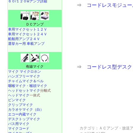
６０/１２０wアンプ詳細
⇒
コードレスモジュール＆
ＤＣアンプ
車用マイクセット１２Ｖ
車用マイクセット２４Ｖ
船舶用アンプ２４Ｖ
選挙カー用 車載アンプ
⇒
コードレス型デスクトッ
有線マイク
マイク マイクロホン
ハンズフリーマイク
チャイムマイク＆ベル
咽喉マイク・喉頭マイク
ヘッドセットマイク
分離式
ヘッドマイク
一体式
ピンマイク
クリップマイク
カラオケマイク（白）
エコー内蔵マイク
デスクトップマイク
バス用マイク
カテゴリ：
ＡＣアンプ・放送
マイクコード