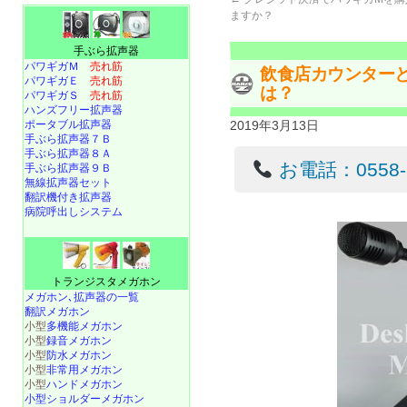
ますか？
手ぶら拡声器
パワギガＭ
売れ筋
飲食店カウンター
パワギガＥ
売れ筋
は？
パワギガＳ
売れ筋
ハンズフリー拡声器
ポータブル拡声器
2019年3月13日
手ぶら拡声器７Ｂ
手ぶら拡声器８Ａ
お電話：0558-22
手ぶら拡声器９Ｂ
無線拡声器セット
翻訳機付き拡声器
病院呼出しシステム
トランジスタメガホン
メガホン､拡声器の一覧
翻訳メガホン
小型
多機能メガホン
小型
録音メガホン
小型
防水メガホン
小型
非常用メガホン
小型
ハンドメガホン
小型ショルダーメガホン