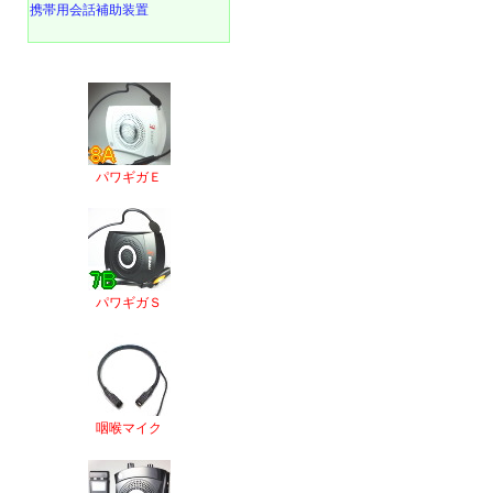
携帯用会話補助装置
パワギガＥ
パワギガＳ
咽喉マイク