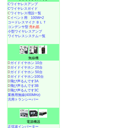
Cワイヤレスアンプ
Cワイヤレスガイド
C
ワイヤレス増設一覧
C
イベント用 100W×2
コードレスマイク ＢＬＴ
コンデンサ型
売れ筋
小型ワイヤレスアンプ
ワイヤレスシステム一覧
無線機
D
ガイドイヤホン 10台
D
ガイドイヤホン 20台
D
ガイドイヤホン 50台
D
ガイドイヤホン100台
D
飛び声るんです3A
D
飛び声るんです3B
D
飛び声るんです3C
業務用無線(400MHz)
汎用トランシーバー
電源機器
正弦波インバーター