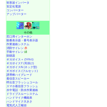
矩形波インバータ
安定化電源
コンバーター
アップバーター
その他
窓口用インターホン
順番表示器・番号表示器
作業連絡システム
消防サイレン
赤
手動サイレン
緑
助聴器
ギガボイス＋ (ﾜｲﾔﾚｽ)
ギガボイスY (耳掛け)
ギガボイスN (ネック型)
ギガボイス (フルセット)
誘導棒ハイグレード
着信音スピーカー
呼出音フラッシュコール
スマホ着信音フラッシュ
水中電話
・
防水作業連絡
ドライブスルーシステム
ハンドマイク機能表
ハンドマイク大きさ
電気式人工喉頭