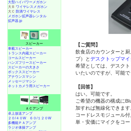
大型ハイパワーメガホン
大Ｂ
ワイヤレスメガホン
大Ｃ
防滴ワイヤレス
メガホン拡声器レンタル
拡声器.jp
スピーカー
【ご質問】
車載スピーカー
飲食店のカウンターと厨
トランス内蔵スピーカー
コールスピーカー
プ）と
デスクトップマイ
ハンズフリースピーカー
希望としては、デスクト
スピーカーの大きさ
ボックススピーカー
いたいのですが、可能で
アナウンスマシン
メッセージマシン
ネットカメラ用スピーカー
【回答】
はい。可能です。
ご希望の機器の構成にBlu
加すれば無線化できます
ＡＣアンプ
卓上放送アンプ
コードレスモジュール付
２０/４０W
６０/１２０W
単・安価にマイクをコー
多機能ＰＡアンプ
ラジオ体操アンプ