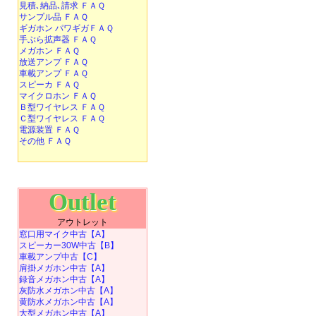
見積､納品､請求 ＦＡＱ
サンプル品 ＦＡＱ
ギガホン パワギガＦＡＱ
手ぶら拡声器 ＦＡＱ
メガホン ＦＡＱ
放送アンプ ＦＡＱ
車載アンプ ＦＡＱ
スピーカ ＦＡＱ
マイクロホン ＦＡＱ
Ｂ型ワイヤレス ＦＡＱ
Ｃ型ワイヤレス ＦＡＱ
電源装置 ＦＡＱ
その他 ＦＡＱ
Outlet
アウトレット
窓口用マイク中古【A】
スピーカー30W中古【B】
車載アンプ中古【C】
肩掛メガホン中古【A】
録音メガホン中古【A】
灰防水メガホン中古【A】
黄防水メガホン中古【A】
大型メガホン中古【A】