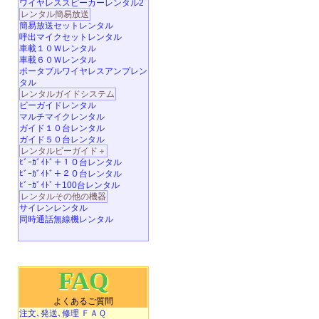
ワイヤレススピーカーレンタル2
レンタル簡易放送
簡易放送セットレンタル
呼出マイクセットレンタル
車載１０Ｗレンタル
車載６０Ｗレンタル
ポータブルワイヤレスアンプレン
タル
レンタルガイドシステム
ビーガイドレンタル
マルチマイクレンタル
ガイド１０台レンタル
ガイド５０台レンタル
レンタルビーガイド＋
ﾋﾞｰｶﾞｲﾄﾞ＋１０台レンタル
ﾋﾞｰｶﾞｲﾄﾞ＋２０台レンタル
ﾋﾞｰｶﾞｲﾄﾞ＋100台レンタル
レンタルその他の機器
サイレンレンタル
同時通話無線機レンタル
FAQ
よくあるご質問
注文､発送､修理 ＦＡＱ