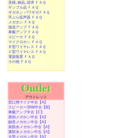
見積､納品､請求 ＦＡＱ
サンプル品 ＦＡＱ
ギガホン パワギガＦＡＱ
手ぶら拡声器 ＦＡＱ
メガホン ＦＡＱ
放送アンプ ＦＡＱ
車載アンプ ＦＡＱ
スピーカ ＦＡＱ
マイクロホン ＦＡＱ
Ｂ型ワイヤレス ＦＡＱ
Ｃ型ワイヤレス ＦＡＱ
電源装置 ＦＡＱ
その他 ＦＡＱ
Outlet
アウトレット
窓口用マイク中古【A】
スピーカー30W中古【B】
車載アンプ中古【C】
肩掛メガホン中古【A】
録音メガホン中古【A】
灰防水メガホン中古【A】
黄防水メガホン中古【A】
大型メガホン中古【A】