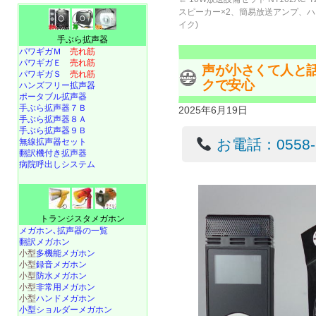
スピーカー×2、簡易放送アンプ、
イク)
手ぶら拡声器
パワギガＭ
売れ筋
パワギガＥ
売れ筋
声が小さくて人と
パワギガＳ
売れ筋
クで安心
ハンズフリー拡声器
ポータブル拡声器
手ぶら拡声器７Ｂ
2025年6月19日
手ぶら拡声器８Ａ
手ぶら拡声器９Ｂ
お電話：0558-22
無線拡声器セット
翻訳機付き拡声器
病院呼出しシステム
トランジスタメガホン
メガホン､拡声器の一覧
翻訳メガホン
小型
多機能メガホン
小型
録音メガホン
小型
防水メガホン
小型
非常用メガホン
小型
ハンドメガホン
小型ショルダーメガホン