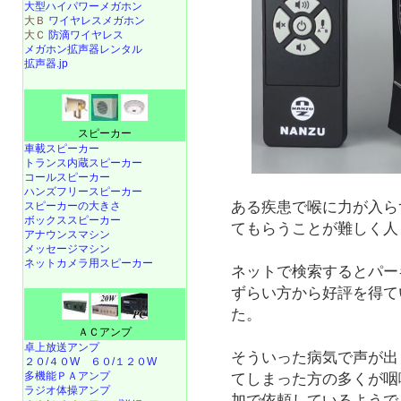
大型ハイパワーメガホン
大Ｂ
ワイヤレスメガホン
大Ｃ
防滴ワイヤレス
メガホン拡声器レンタル
拡声器.jp
スピーカー
車載スピーカー
トランス内蔵スピーカー
コールスピーカー
ハンズフリースピーカー
ある疾患で喉に力が入ら
スピーカーの大きさ
ボックススピーカー
てもらうことが難しく人
アナウンスマシン
メッセージマシン
ネットカメラ用スピーカー
ネットで検索するとパー
ずらい方から好評を得て
た。
ＡＣアンプ
卓上放送アンプ
そういった病気で声が出
２０/４０W
６０/１２０W
多機能ＰＡアンプ
てしまった方の多くが咽
ラジオ体操アンプ
加で依頼しているようで