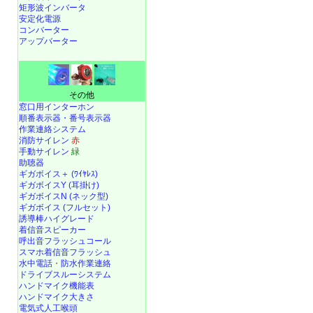
矩形波インバータ
安定化電源
コンバーター
アップバーター
その他
窓口用インターホン
順番表示器・番号表示器
作業連絡システム
消防サイレン
赤
手動サイレン
緑
助聴器
ギガボイス＋ (ﾜｲﾔﾚｽ)
ギガボイスY (耳掛け)
ギガボイスN (ネック型)
ギガボイス (フルセット)
誘導棒ハイグレード
着信音スピーカー
呼出音フラッシュコール
スマホ着信音フラッシュ
水中電話
・
防水作業連絡
ドライブスルーシステム
ハンドマイク機能表
ハンドマイク大きさ
電気式人工喉頭