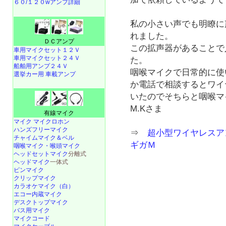
６０/１２０wアンプ詳細
私の小さい声でも明瞭に
れました。
ＤＣアンプ
この拡声器があることで
車用マイクセット１２Ｖ
車用マイクセット２４Ｖ
た。
船舶用アンプ２４Ｖ
咽喉マイクで日常的に使
選挙カー用 車載アンプ
か電話で相談するとワイ
いたのでそちらと咽喉
M.Kさま
有線マイク
マイク マイクロホン
ハンズフリーマイク
⇒
超小型ワイヤレスア
チャイムマイク＆ベル
ギガＭ
咽喉マイク・喉頭マイク
ヘッドセットマイク
分離式
ヘッドマイク
一体式
ピンマイク
クリップマイク
カラオケマイク（白）
エコー内蔵マイク
デスクトップマイク
バス用マイク
マイクコード