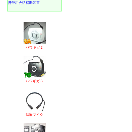
携帯用会話補助装置
パワギガＥ
パワギガＳ
咽喉マイク