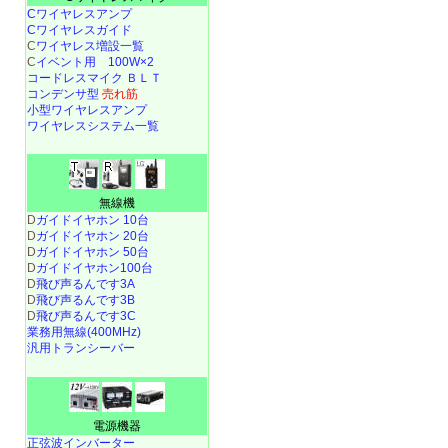
Cワイヤレスアンプ
Cワイヤレスガイド
C
ワイヤレス増設一覧
C
イベント用 100W×2
コードレスマイク ＢＬＴ
コンデンサ型
売れ筋
小型ワイヤレスアンプ
ワイヤレスシステム一覧
無線機
D
ガイドイヤホン 10台
D
ガイドイヤホン 20台
D
ガイドイヤホン 50台
D
ガイドイヤホン100台
D
飛び声るんです3A
D
飛び声るんです3B
D
飛び声るんです3C
業務用無線(400MHz)
汎用トランシーバー
電源機器
正弦波インバーター