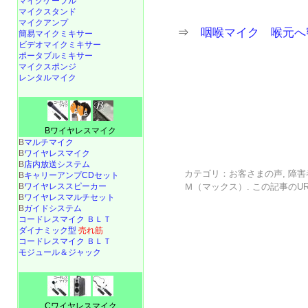
マイクケーブル
マイクスタンド
マイクアンプ
⇒
咽喉マイク 喉元へ
簡易マイクミキサー
ビデオマイクミキサー
ポータブルミキサー
マイクスポンジ
レンタルマイク
Bワイヤレスマイク
B
マルチマイク
B
ワイヤレスマイク
B
店内放送システム
カテゴリ：
お客さまの声
,
障害
B
キャリーアンプCDセット
B
ワイヤレススピーカー
Ｍ（マックス）
. この記事の
U
B
ワイヤレスマルチセット
B
ガイドシステム
コードレスマイク ＢＬＴ
ダイナミック型
売れ筋
コードレスマイク ＢＬＴ
モジュール＆ジャック
Cワイヤレスマイク