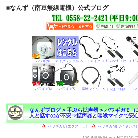
■
なんず（南豆無線電機）公式ブログ
なんずブログ
>
手ぶら拡声器
>
パワギガＥ（
人と話すのが不安⇒拡声器と咽喉マイクで安
←
10W放送設備セット NT102AC-T2