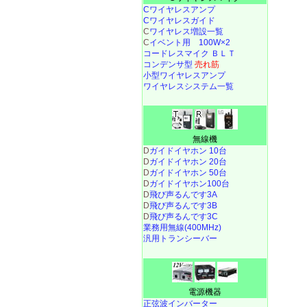
Cワイヤレスアンプ
Cワイヤレスガイド
C
ワイヤレス増設一覧
C
イベント用 100W×2
コードレスマイク ＢＬＴ
コンデンサ型
売れ筋
小型ワイヤレスアンプ
ワイヤレスシステム一覧
無線機
D
ガイドイヤホン 10台
D
ガイドイヤホン 20台
D
ガイドイヤホン 50台
D
ガイドイヤホン100台
D
飛び声るんです3A
D
飛び声るんです3B
D
飛び声るんです3C
業務用無線(400MHz)
汎用トランシーバー
電源機器
正弦波インバーター