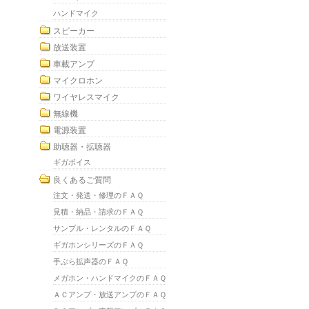
ハンドマイク
スピーカー
放送装置
車載アンプ
マイクロホン
ワイヤレスマイク
無線機
電源装置
助聴器・拡聴器
ギガボイス
良くあるご質問
注文・発送・修理のＦＡＱ
見積・納品・請求のＦＡＱ
サンプル・レンタルのＦＡＱ
ギガホンシリーズのＦＡＱ
手ぶら拡声器のＦＡＱ
メガホン・ハンドマイクのＦＡＱ
ＡＣアンプ・放送アンプのＦＡＱ