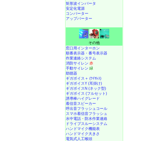
矩形波インバータ
安定化電源
コンバーター
アップバーター
その他
窓口用インターホン
順番表示器・番号表示器
作業連絡システム
消防サイレン
赤
手動サイレン
緑
助聴器
ギガボイス＋ (ﾜｲﾔﾚｽ)
ギガボイスY (耳掛け)
ギガボイスN (ネック型)
ギガボイス (フルセット)
誘導棒ハイグレード
着信音スピーカー
呼出音フラッシュコール
スマホ着信音フラッシュ
水中電話
・
防水作業連絡
ドライブスルーシステム
ハンドマイク機能表
ハンドマイク大きさ
電気式人工喉頭