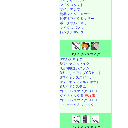
マイクケーブル
マイクスタンド
マイクアンプ
簡易マイクミキサー
ビデオマイクミキサー
ポータブルミキサー
マイクスポンジ
レンタルマイク
Bワイヤレスマイク
B
マルチマイク
B
ワイヤレスマイク
B
店内放送システム
B
キャリーアンプCDセット
B
ワイヤレススピーカー
B
ワイヤレスマルチセット
B
ガイドシステム
コードレスマイク ＢＬＴ
ダイナミック型
売れ筋
コードレスマイク ＢＬＴ
モジュール＆ジャック
Cワイヤレスマイク