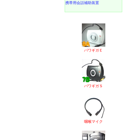
携帯用会話補助装置
パワギガＥ
パワギガＳ
咽喉マイク