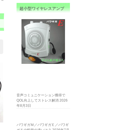
超小型ワイヤレスアンプ
音声コミュニケーション獲得で
QOL向上してストレス解消
2026
年8月3日
パワギガＭ／パワギガＥ／パワギ