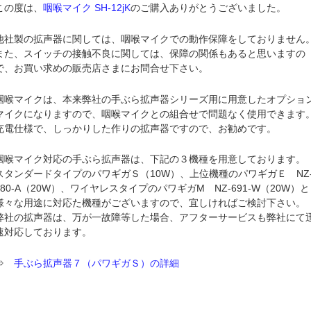
この度は、
咽喉マイク SH-12jK
のご購入ありがとうございました。
他社製の拡声器に関しては、咽喉マイクでの動作保障をしておりません
また、スイッチの接触不良に関しては、保障の関係もあると思いますの
で、お買い求めの販売店さまにお問合せ下さい。
咽喉マイクは、本来弊社の手ぶら拡声器シリーズ用に用意したオプショ
マイクになりますので、咽喉マイクとの組合せで問題なく使用できます
充電仕様で、しっかりした作りの拡声器ですので、お勧めです。
咽喉マイク対応の手ぶら拡声器は、下記の３機種を用意しております。
スタンダードタイプのパワギガＳ（10W）、上位機種のパワギガＥ NZ
680-A（20W）、ワイヤレスタイプのパワギガM NZ-691-W（20W）と
様々な用途に対応た機種がございますので、宜しければご検討下さい。
弊社の拡声器は、万が一故障等した場合、アフターサービスも弊社にて
速対応しております。
⇒
手ぶら拡声器７（パワギガＳ）の詳細