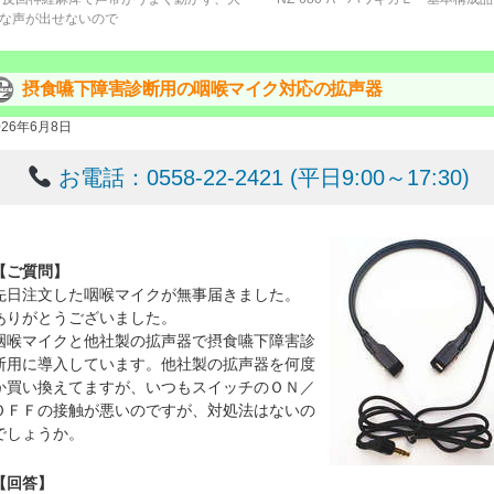
な声が出せないので
摂食嚥下障害診断用の咽喉マイク対応の拡声器
026年6月8日
お電話：0558-22-2421 (平日9:00～17:30)
【ご質問】
先日注文した咽喉マイクが無事届きました。
ありがとうございました。
咽喉マイクと他社製の拡声器で摂食嚥下障害診
断用に導入しています。他社製の拡声器を何度
か買い換えてますが、いつもスイッチのＯＮ／
ＯＦＦの接触が悪いのですが、対処法はないの
でしょうか。
【回答】