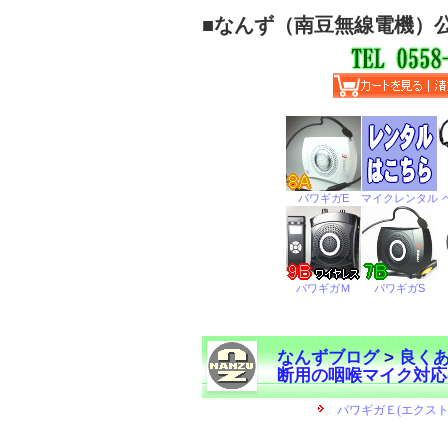
■
なんず（南豆無線電機）
なんずブログ
>
良く
断用の咽喉マイク対応
←