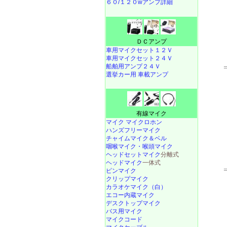
６０/１２０wアンプ詳細
ＤＣアンプ
車用マイクセット１２Ｖ
車用マイクセット２４Ｖ
船舶用アンプ２４Ｖ
選挙カー用 車載アンプ
有線マイク
マイク マイクロホン
ハンズフリーマイク
チャイムマイク＆ベル
咽喉マイク・喉頭マイク
ヘッドセットマイク
分離式
ヘッドマイク
一体式
ピンマイク
クリップマイク
カラオケマイク（白）
エコー内蔵マイク
デスクトップマイク
バス用マイク
マイクコード