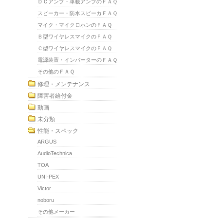
ＤＣアンプ・車載アンプのＦＡＱ
スピーカー・防水スピーカＦＡＱ
マイク・マイクロホンのＦＡＱ
Ｂ型ワイヤレスマイクのＦＡＱ
Ｃ型ワイヤレスマイクのＦＡＱ
電源装置・インバーターのＦＡＱ
その他のＦＡＱ
修理・メンテナンス
障害者給付金
動画
未分類
性能・スペック
ARGUS
AudioTechnica
TOA
UNI-PEX
Victor
noboru
その他メーカー