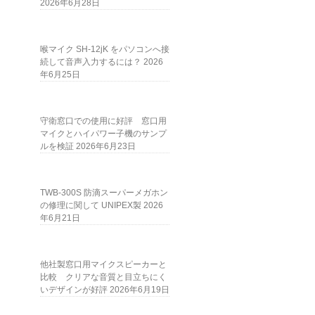
2026年6月28日
喉マイク SH-12jK をパソコンへ接
続して音声入力するには？
2026
年6月25日
守衛窓口での使用に好評 窓口用
マイクとハイパワー子機のサンプ
ルを検証
2026年6月23日
TWB-300S 防滴スーパーメガホン
の修理に関して UNIPEX製
2026
Ｆ
年6月21日
他社製窓口用マイクスピーカーと
比較 クリアな音質と目立ちにく
いデザインが好評
2026年6月19日