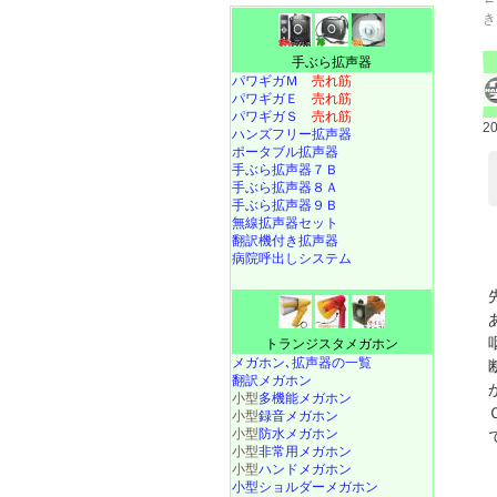
き
手ぶら拡声器
パワギガＭ
売れ筋
パワギガＥ
売れ筋
パワギガＳ
売れ筋
2
ハンズフリー拡声器
ポータブル拡声器
手ぶら拡声器７Ｂ
手ぶら拡声器８Ａ
手ぶら拡声器９Ｂ
無線拡声器セット
翻訳機付き拡声器
病院呼出しシステム
トランジスタメガホン
メガホン､拡声器の一覧
翻訳メガホン
小型
多機能メガホン
小型
録音メガホン
小型
防水メガホン
小型
非常用メガホン
小型
ハンドメガホン
小型ショルダーメガホン