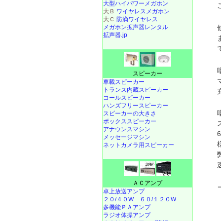
大型ハイパワーメガホン
大Ｂ
ワイヤレスメガホン
大Ｃ
防滴ワイヤレス
メガホン拡声器レンタル
拡声器.jp
スピーカー
車載スピーカー
トランス内蔵スピーカー
コールスピーカー
ハンズフリースピーカー
スピーカーの大きさ
ボックススピーカー
アナウンスマシン
メッセージマシン
ネットカメラ用スピーカー
ＡＣアンプ
卓上放送アンプ
２０/４０W
６０/１２０W
多機能ＰＡアンプ
ラジオ体操アンプ