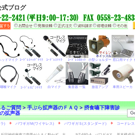
公式ブログ
あるご質問
>
手ぶら拡声器のＦＡＱ
>
摂食嚥下障害診
の拡声器
反回神経麻痺で声帯がうまく動かず、大
NZ-680-A パワギガＥ 基本構成