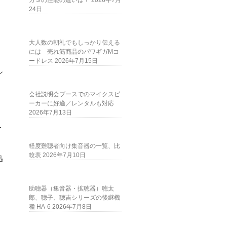
ガＳの性能の違いは？
2026年7月
24日
。
大人数の朝礼でもしっかり伝える
には 売れ筋商品のパワギガMコ
ードレス
2026年7月15日
ン
。
会社説明会ブースでのマイクスピ
ーカーに好適／レンタルも対応
2026年7月13日
-
軽度難聴者向け集音器の一覧、比
較表
2026年7月10日
迅
助聴器（集音器・拡聴器）聴太
郎、聴子、聴吉シリーズの後継機
種 HA-6
2026年7月8日