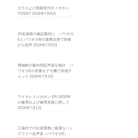
カラスよけ猟銃音付きメガホン
TSS007
2026年7月6日
25名規模の施設案内に パワギガ
EとパワギガMの連携活用で前後
から拡声
2026年7月5日
博物館の案内用拡声器を検討 パ
ワギガEの音量をデモ機で現場チ
ェック
2026年7月3日
ワイヤレスメガホン ER-2830W
の修理および修理見積に関して
2026年7月1日
工場内での伝達業務に最適なハン
ズフリー拡声器（パワギガE）