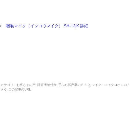
⇒
咽喉マイク（インコウマイク） SH-12jK 詳細
カテゴリ：
お客さまの声
,
障害者給付金
,
手ぶら拡声器のＦＡＱ
,
マイク・マイクロホンの
ＡＱ
. この記事の
URL
.