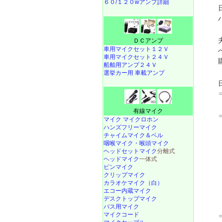
６０/１２０wアンプ詳細
ＤＣアンプ
車用マイクセット１２Ｖ
車用マイクセット２４Ｖ
船舶用アンプ２４Ｖ
選挙カー用 車載アンプ
有線マイク
マイク マイクロホン
ハンズフリーマイク
チャイムマイク＆ベル
咽喉マイク・喉頭マイク
ヘッドセットマイク
分離式
ヘッドマイク
一体式
ピンマイク
クリップマイク
カラオケマイク（白）
エコー内蔵マイク
デスクトップマイク
バス用マイク
マイクコード