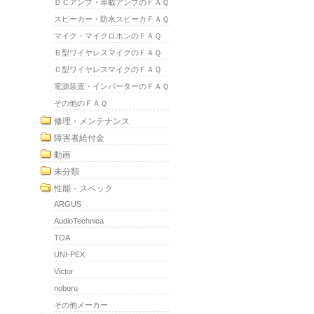
ＤＣアンプ・車載アンプのＦＡＱ
スピーカー・防水スピーカＦＡＱ
マイク・マイクロホンのＦＡＱ
Ｂ型ワイヤレスマイクのＦＡＱ
Ｃ型ワイヤレスマイクのＦＡＱ
電源装置・インバーターのＦＡＱ
その他のＦＡＱ
修理・メンテナンス
障害者給付金
動画
未分類
性能・スペック
ARGUS
AudioTechnica
TOA
UNI-PEX
Victor
noboru
その他メーカー