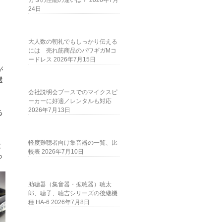
ガＳの性能の違いは？
2026年7月
24日
大人数の朝礼でもしっかり伝える
には 売れ筋商品のパワギガMコ
ードレス
2026年7月15日
が
選
会社説明会ブースでのマイクスピ
ーカーに好適／レンタルも対応
2026年7月13日
る
軽度難聴者向け集音器の一覧、比
と
較表
2026年7月10日
っ
助聴器（集音器・拡聴器）聴太
郎、聴子、聴吉シリーズの後継機
種 HA-6
2026年7月8日