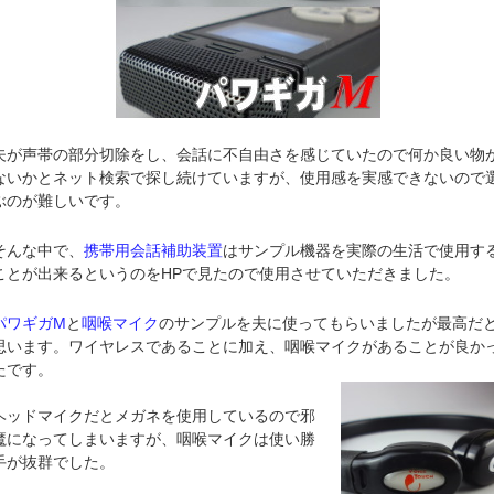
夫が声帯の部分切除をし、会話に不自由さを感じていたので何か良い物
ないかとネット検索で探し続けていますが、使用感を実感できないので
ぶのが難しいです。
そんな中で、
携帯用会話補助装置
はサンプル機器を実際の生活で使用す
ことが出来るというのをHPで見たので使用させていただきました。
パワギガM
と
咽喉マイク
のサンプルを夫に使ってもらいましたが最高だ
思います。ワイヤレスであることに加え、咽喉マイクがあることが良か
たです。
ヘッドマイクだとメガネを使用しているので邪
魔になってしまいますが、咽喉マイクは使い勝
手が抜群でした。