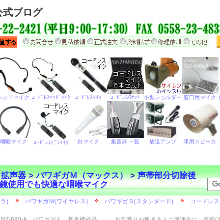
公式ブログ
ら拡声器
>
パワギガＭ（マックス）
>
声帯部分切除後
鏡使用でも快適な咽喉マイク
NZ-680-A パワギガＥ 基本構成品
お年寄りが集まるミニ講演会に 首掛