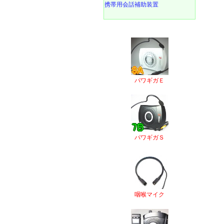
携帯用会話補助装置
パワギガＥ
パワギガＳ
咽喉マイク