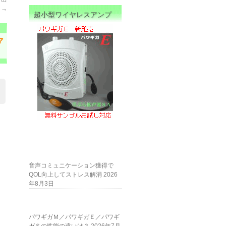
入
→
超小型ワイヤレスアンプ
マ
音声コミュニケーション獲得で
QOL向上してストレス解消
2026
年8月3日
パワギガＭ／パワギガＥ／パワギ