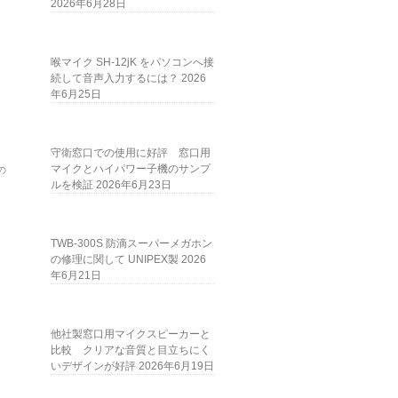
2026年6月28日
喉マイク SH-12jK をパソコンへ接
続して音声入力するには？
2026
年6月25日
守衛窓口での使用に好評 窓口用
マイクとハイパワー子機のサンプ
の
ルを検証
2026年6月23日
TWB-300S 防滴スーパーメガホン
の修理に関して UNIPEX製
2026
年6月21日
他社製窓口用マイクスピーカーと
比較 クリアな音質と目立ちにく
いデザインが好評
2026年6月19日