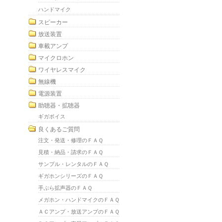
ハンドマイク
スピーカー
放送装置
車載アンプ
マイクロホン
ワイヤレスマイク
無線機
電源装置
助聴器・拡聴器
ギガボイス
良くあるご質問
注文・発送・修理のＦＡＱ
見積・納品・請求のＦＡＱ
サンプル・レンタルのＦＡＱ
ギガホンシリーズのＦＡＱ
手ぶら拡声器のＦＡＱ
メガホン・ハンドマイクのＦＡＱ
ＡＣアンプ・放送アンプのＦＡＱ