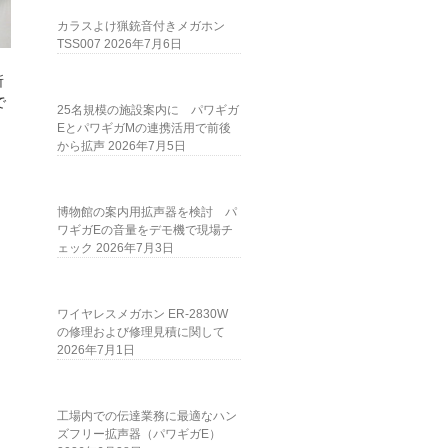
カラスよけ猟銃音付きメガホン
TSS007
2026年7月6日
所
で
25名規模の施設案内に パワギガ
EとパワギガMの連携活用で前後
から拡声
2026年7月5日
博物館の案内用拡声器を検討 パ
ワギガEの音量をデモ機で現場チ
ェック
2026年7月3日
ワイヤレスメガホン ER-2830W
の修理および修理見積に関して
2026年7月1日
工場内での伝達業務に最適なハン
ズフリー拡声器（パワギガE）