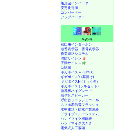
矩形波インバータ
安定化電源
コンバーター
アップバーター
その他
窓口用インターホン
順番表示器・番号表示器
作業連絡システム
消防サイレン
赤
手動サイレン
緑
助聴器
ギガボイス＋ (ﾜｲﾔﾚｽ)
ギガボイスY (耳掛け)
ギガボイスN (ネック型)
ギガボイス (フルセット)
誘導棒ハイグレード
着信音スピーカー
呼出音フラッシュコール
スマホ着信音フラッシュ
水中電話
・
防水作業連絡
ドライブスルーシステム
ハンドマイク機能表
ハンドマイク大きさ
電気式人工喉頭