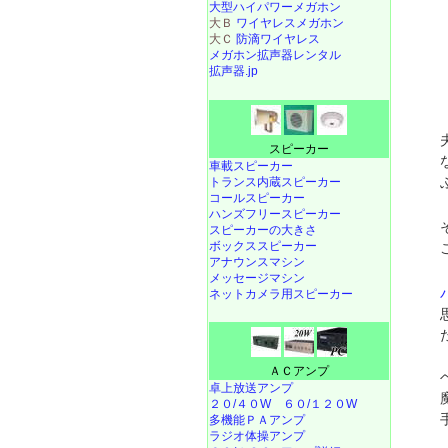
大型ハイパワーメガホン
大Ｂ
ワイヤレスメガホン
大Ｃ
防滴ワイヤレス
メガホン拡声器レンタル
拡声器.jp
スピーカー
車載スピーカー
トランス内蔵スピーカー
コールスピーカー
ハンズフリースピーカー
スピーカーの大きさ
ボックススピーカー
アナウンスマシン
メッセージマシン
ネットカメラ用スピーカー
ＡＣアンプ
卓上放送アンプ
２０/４０W
６０/１２０W
多機能ＰＡアンプ
ラジオ体操アンプ