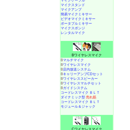
マイクケーブル
マイクスタンド
マイクアンプ
簡易マイクミキサー
ビデオマイクミキサー
ポータブルミキサー
マイクスポンジ
レンタルマイク
Bワイヤレスマイク
B
マルチマイク
B
ワイヤレスマイク
B
店内放送システム
B
キャリーアンプCDセット
B
ワイヤレススピーカー
B
ワイヤレスマルチセット
B
ガイドシステム
コードレスマイク ＢＬＴ
ダイナミック型
売れ筋
コードレスマイク ＢＬＴ
モジュール＆ジャック
Cワイヤレスマイク