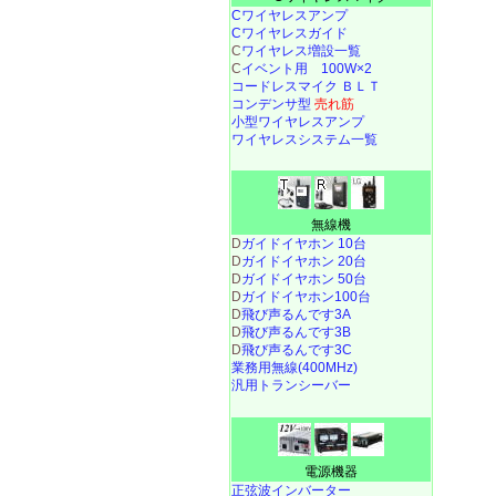
Cワイヤレスアンプ
Cワイヤレスガイド
C
ワイヤレス増設一覧
C
イベント用 100W×2
コードレスマイク ＢＬＴ
コンデンサ型
売れ筋
小型ワイヤレスアンプ
ワイヤレスシステム一覧
無線機
D
ガイドイヤホン 10台
D
ガイドイヤホン 20台
D
ガイドイヤホン 50台
D
ガイドイヤホン100台
D
飛び声るんです3A
D
飛び声るんです3B
D
飛び声るんです3C
業務用無線(400MHz)
汎用トランシーバー
電源機器
正弦波インバーター