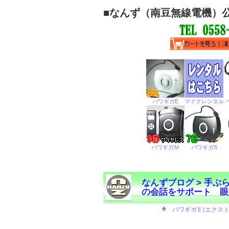
■
なんず（南豆無線電機）
なんずブログ
>
手ぶ
の会話をサポート 眼
←