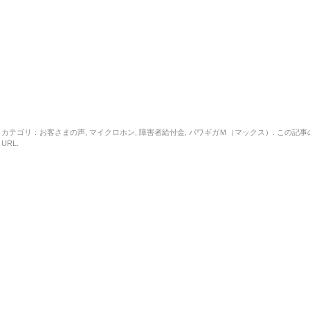
カテゴリ：
お客さまの声
,
マイクロホン
,
障害者給付金
,
パワギガＭ（マックス）
. この記事
URL
.