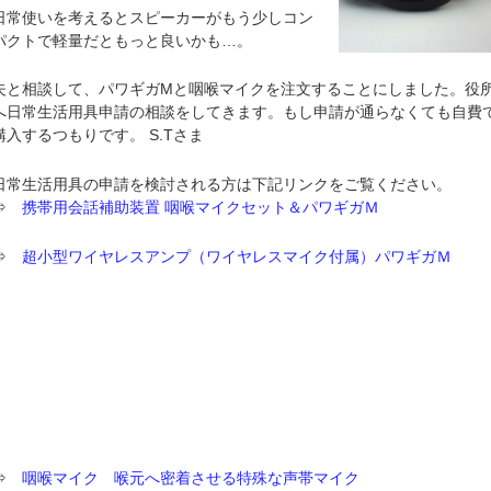
日常使いを考えるとスピーカーがもう少しコン
パクトで軽量だともっと良いかも…。
夫と相談して、パワギガMと咽喉マイクを注文することにしました。役
へ日常生活用具申請の相談をしてきます。もし申請が通らなくても自費
購入するつもりです。 S.Tさま
日常生活用具の申請を検討される方は下記リンクをご覧ください。
⇒
携帯用会話補助装置 咽喉マイクセット＆パワギガＭ
⇒
超小型ワイヤレスアンプ（ワイヤレスマイク付属）パワギガＭ
⇒
咽喉マイク 喉元へ密着させる特殊な声帯マイク