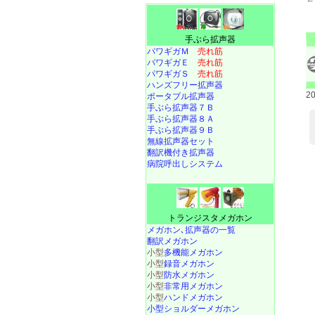
手ぶら拡声器
パワギガＭ
売れ筋
パワギガＥ
売れ筋
パワギガＳ
売れ筋
ハンズフリー拡声器
2
ポータブル拡声器
手ぶら拡声器７Ｂ
手ぶら拡声器８Ａ
手ぶら拡声器９Ｂ
無線拡声器セット
翻訳機付き拡声器
病院呼出しシステム
トランジスタメガホン
メガホン､拡声器の一覧
翻訳メガホン
小型
多機能メガホン
小型
録音メガホン
小型
防水メガホン
小型
非常用メガホン
小型
ハンドメガホン
小型ショルダーメガホン