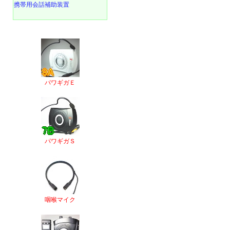
携帯用会話補助装置
パワギガＥ
パワギガＳ
咽喉マイク