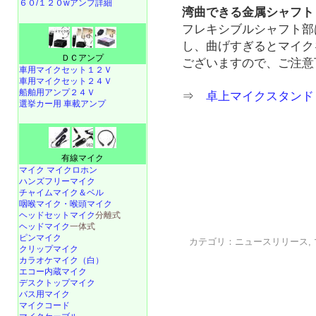
６０/１２０wアンプ詳細
湾曲できる金属シャフト
フレキシブルシャフト部
し、曲げすぎるとマイク
ＤＣアンプ
ございますので、ご注意
車用マイクセット１２Ｖ
車用マイクセット２４Ｖ
船舶用アンプ２４Ｖ
⇒
卓上マイクスタンド 45
選挙カー用 車載アンプ
有線マイク
マイク マイクロホン
ハンズフリーマイク
チャイムマイク＆ベル
咽喉マイク・喉頭マイク
ヘッドセットマイク
分離式
ヘッドマイク
一体式
ピンマイク
カテゴリ：
ニュースリリース
,
クリップマイク
カラオケマイク（白）
エコー内蔵マイク
デスクトップマイク
バス用マイク
マイクコード