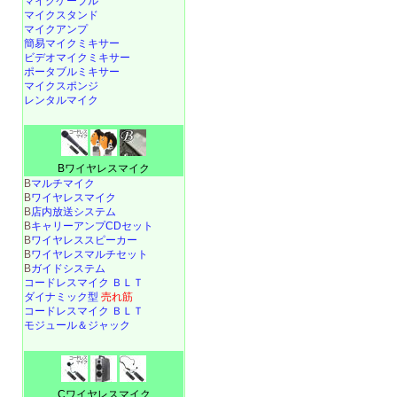
マイクケーブル
マイクスタンド
マイクアンプ
簡易マイクミキサー
ビデオマイクミキサー
ポータブルミキサー
マイクスポンジ
レンタルマイク
Bワイヤレスマイク
B
マルチマイク
B
ワイヤレスマイク
B
店内放送システム
B
キャリーアンプCDセット
B
ワイヤレススピーカー
B
ワイヤレスマルチセット
B
ガイドシステム
コードレスマイク ＢＬＴ
ダイナミック型
売れ筋
コードレスマイク ＢＬＴ
モジュール＆ジャック
Cワイヤレスマイク