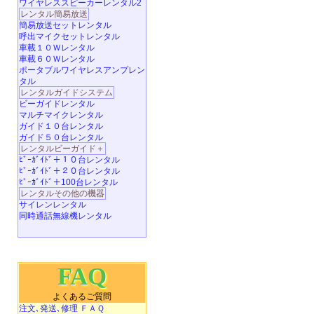
ワイヤレススピーカーレンタル2
レンタル簡易放送
簡易放送セットレンタル
呼出マイクセットレンタル
車載１０Ｗレンタル
車載６０Ｗレンタル
ポータブルワイヤレスアンプレン
タル
レンタルガイドシステム
ビーガイドレンタル
マルチマイクレンタル
ガイド１０台レンタル
ガイド５０台レンタル
レンタルビーガイド＋
ﾋﾞｰｶﾞｲﾄﾞ＋１０台レンタル
ﾋﾞｰｶﾞｲﾄﾞ＋２０台レンタル
ﾋﾞｰｶﾞｲﾄﾞ＋100台レンタル
レンタルその他の機器
サイレンレンタル
同時通話無線機レンタル
FAQ
よくあるご質問
注文､発送､修理 ＦＡＱ