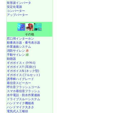
矩形波インバータ
安定化電源
コンバーター
アップバーター
その他
窓口用インターホン
順番表示器・番号表示器
作業連絡システム
消防サイレン
赤
手動サイレン
緑
助聴器
ギガボイス＋ (ﾜｲﾔﾚｽ)
ギガボイスY (耳掛け)
ギガボイスN (ネック型)
ギガボイス (フルセット)
誘導棒ハイグレード
着信音スピーカー
呼出音フラッシュコール
スマホ着信音フラッシュ
水中電話
・
防水作業連絡
ドライブスルーシステム
ハンドマイク機能表
ハンドマイク大きさ
電気式人工喉頭