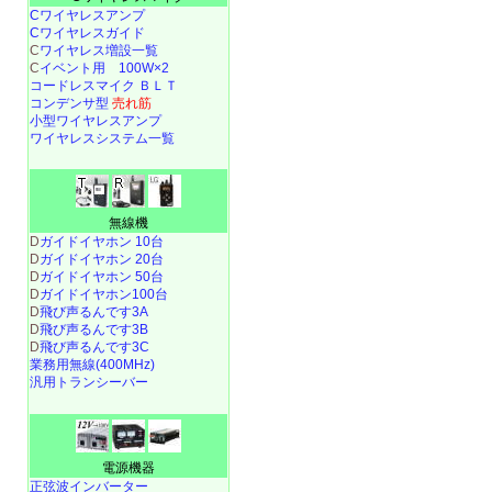
Cワイヤレスアンプ
Cワイヤレスガイド
C
ワイヤレス増設一覧
C
イベント用 100W×2
コードレスマイク ＢＬＴ
コンデンサ型
売れ筋
小型ワイヤレスアンプ
ワイヤレスシステム一覧
無線機
D
ガイドイヤホン 10台
D
ガイドイヤホン 20台
D
ガイドイヤホン 50台
D
ガイドイヤホン100台
D
飛び声るんです3A
D
飛び声るんです3B
D
飛び声るんです3C
業務用無線(400MHz)
汎用トランシーバー
電源機器
正弦波インバーター