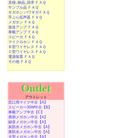
見積､納品､請求 ＦＡＱ
サンプル品 ＦＡＱ
ギガホン パワギガＦＡＱ
手ぶら拡声器 ＦＡＱ
メガホン ＦＡＱ
放送アンプ ＦＡＱ
車載アンプ ＦＡＱ
スピーカ ＦＡＱ
マイクロホン ＦＡＱ
Ｂ型ワイヤレス ＦＡＱ
Ｃ型ワイヤレス ＦＡＱ
電源装置 ＦＡＱ
その他 ＦＡＱ
Outlet
アウトレット
窓口用マイク中古【A】
スピーカー30W中古【B】
車載アンプ中古【C】
肩掛メガホン中古【A】
録音メガホン中古【A】
灰防水メガホン中古【A】
黄防水メガホン中古【A】
大型メガホン中古【A】