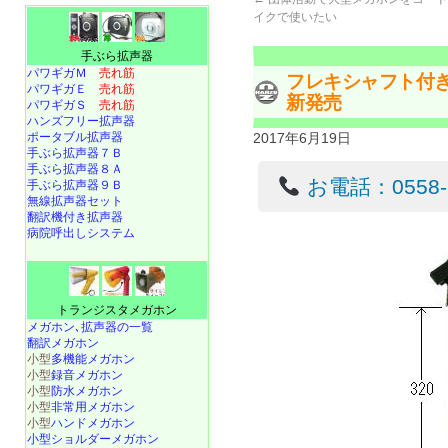
イクで使いたい
手ぶら拡声器
パワギガＭ
売れ筋
フレキシャフト付き卓
パワギガＥ
売れ筋
新発売
パワギガＳ
売れ筋
ハンズフリー拡声器
ポータブル拡声器
2017年6月19日
手ぶら拡声器７Ｂ
手ぶら拡声器８Ａ
お電話：0558-22
手ぶら拡声器９Ｂ
無線拡声器セット
翻訳機付き拡声器
病院呼出しシステム
トランジスタメガホン
メガホン､拡声器の一覧
翻訳メガホン
小型
多機能メガホン
小型
録音メガホン
小型
防水メガホン
小型
非常用メガホン
小型
ハンドメガホン
小型ショルダーメガホン