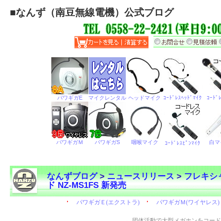
■
なんず（南豆無線電機）公式ブログ
なんずブログ
>
ニュースリリース
>
フレキシ
ド NZ-MS1FS 新発売
←
団体活動で大型メガホンをコード