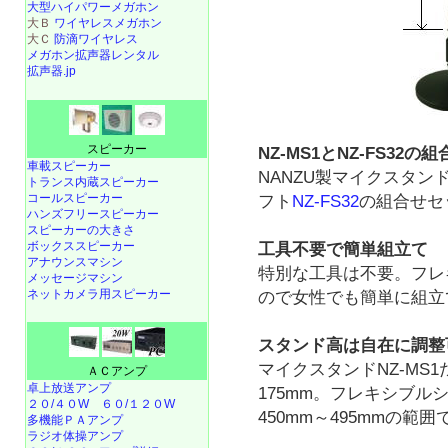
大型ハイパワーメガホン
大Ｂ
ワイヤレスメガホン
大Ｃ
防滴ワイヤレス
メガホン拡声器レンタル
拡声器.jp
スピーカー
NZ-MS1とNZ-FS32の
車載スピーカー
NANZU製マイクスタン
トランス内蔵スピーカー
コールスピーカー
フト
NZ-FS32
の組合せセ
ハンズフリースピーカー
スピーカーの大きさ
ボックススピーカー
工具不要で簡単組立て
アナウンスマシン
特別な工具は不要。フレ
メッセージマシン
ネットカメラ用スピーカー
ので女性でも簡単に組立
スタンド高は自在に調整
マイクスタンドNZ-MS1
ＡＣアンプ
卓上放送アンプ
175mm。フレキシブ
２０/４０W
６０/１２０W
450mm～495mmの範
多機能ＰＡアンプ
ラジオ体操アンプ