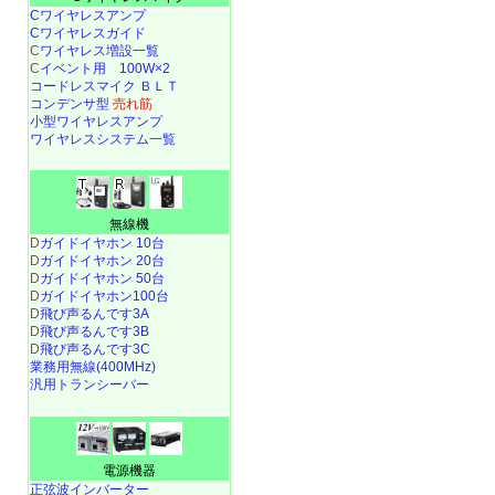
Cワイヤレスアンプ
Cワイヤレスガイド
C
ワイヤレス増設一覧
C
イベント用 100W×2
コードレスマイク ＢＬＴ
コンデンサ型
売れ筋
小型ワイヤレスアンプ
ワイヤレスシステム一覧
無線機
D
ガイドイヤホン 10台
D
ガイドイヤホン 20台
D
ガイドイヤホン 50台
D
ガイドイヤホン100台
D
飛び声るんです3A
D
飛び声るんです3B
D
飛び声るんです3C
業務用無線(400MHz)
汎用トランシーバー
電源機器
正弦波インバーター