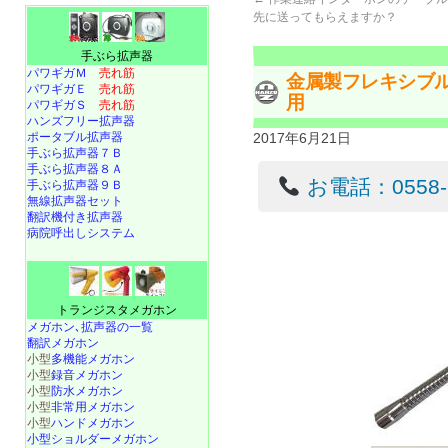
先に送ってもらえますか？
手ぶら拡声器
パワギガＭ
売れ筋
金属製フレキシブル
パワギガＥ
売れ筋
用
パワギガＳ
売れ筋
ハンズフリー拡声器
ポータブル拡声器
2017年6月21日
手ぶら拡声器７Ｂ
手ぶら拡声器８Ａ
お電話：0558-22
手ぶら拡声器９Ｂ
無線拡声器セット
翻訳機付き拡声器
病院呼出しシステム
トランジスタメガホン
メガホン､拡声器の一覧
翻訳メガホン
小型
多機能メガホン
小型
録音メガホン
小型
防水メガホン
小型
非常用メガホン
小型
ハンドメガホン
小型ショルダーメガホン