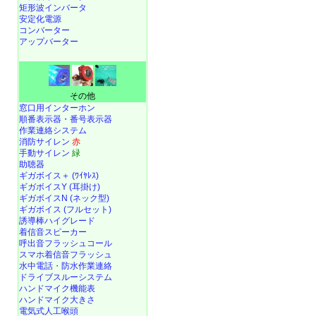
矩形波インバータ
安定化電源
コンバーター
アップバーター
その他
窓口用インターホン
順番表示器・番号表示器
作業連絡システム
消防サイレン
赤
手動サイレン
緑
助聴器
ギガボイス＋ (ﾜｲﾔﾚｽ)
ギガボイスY (耳掛け)
ギガボイスN (ネック型)
ギガボイス (フルセット)
誘導棒ハイグレード
着信音スピーカー
呼出音フラッシュコール
スマホ着信音フラッシュ
水中電話
・
防水作業連絡
ドライブスルーシステム
ハンドマイク機能表
ハンドマイク大きさ
電気式人工喉頭