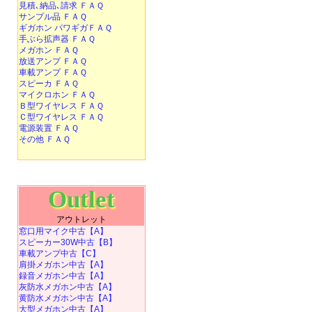
見積､納品､請求 ＦＡＱ
サンプル品 ＦＡＱ
ギガホン パワギガＦＡＱ
手ぶら拡声器 ＦＡＱ
メガホン ＦＡＱ
放送アンプ ＦＡＱ
車載アンプ ＦＡＱ
スピーカ ＦＡＱ
マイクロホン ＦＡＱ
Ｂ型ワイヤレス ＦＡＱ
Ｃ型ワイヤレス ＦＡＱ
電源装置 ＦＡＱ
その他 ＦＡＱ
Outlet
アウトレット
窓口用マイク中古【A】
スピーカー30W中古【B】
車載アンプ中古【C】
肩掛メガホン中古【A】
録音メガホン中古【A】
灰防水メガホン中古【A】
黄防水メガホン中古【A】
大型メガホン中古【A】