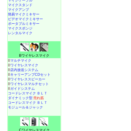
マイクケーブル
マイクスタンド
マイクアンプ
簡易マイクミキサー
ビデオマイクミキサー
ポータブルミキサー
マイクスポンジ
レンタルマイク
Bワイヤレスマイク
B
マルチマイク
B
ワイヤレスマイク
B
店内放送システム
B
キャリーアンプCDセット
B
ワイヤレススピーカー
B
ワイヤレスマルチセット
B
ガイドシステム
コードレスマイク ＢＬＴ
ダイナミック型
売れ筋
コードレスマイク ＢＬＴ
モジュール＆ジャック
Cワイヤレスマイク