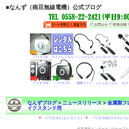
■
なんず（南豆無線電機）公式ブログ
なんずブログ
>
ニュースリリース
>
金属製フレ
イクスタンド用
←
作業連絡インターホンのケーブル