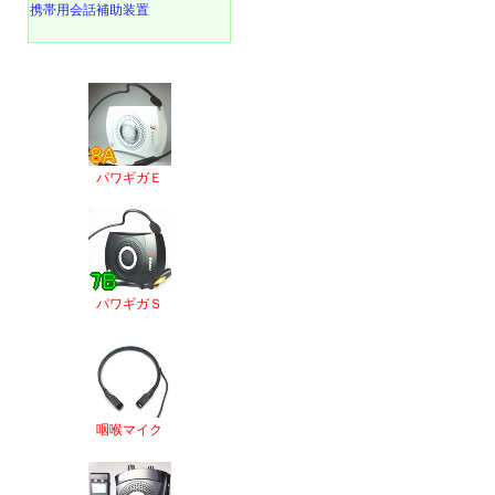
携帯用会話補助装置
パワギガＥ
パワギガＳ
咽喉マイク