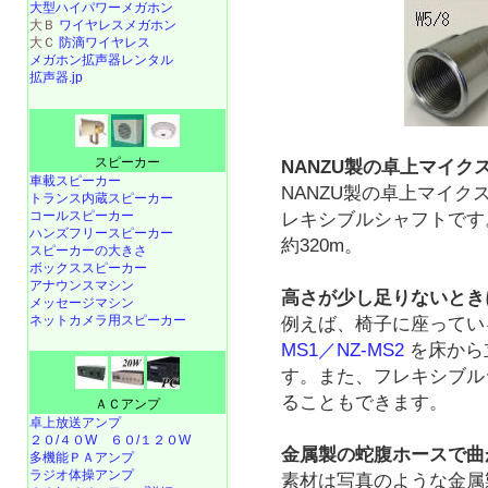
大型ハイパワーメガホン
大Ｂ
ワイヤレスメガホン
大Ｃ
防滴ワイヤレス
メガホン拡声器レンタル
拡声器.jp
スピーカー
NANZU製の卓上マイク
車載スピーカー
NANZU製の卓上マイ
トランス内蔵スピーカー
コールスピーカー
レキシブルシャフトです
ハンズフリースピーカー
約320m。
スピーカーの大きさ
ボックススピーカー
アナウンスマシン
高さが少し足りないとき
メッセージマシン
ネットカメラ用スピーカー
例えば、椅子に座ってい
MS1／NZ-MS2
を床から
す。また、フレキシブル
ることもできます。
ＡＣアンプ
卓上放送アンプ
２０/４０W
６０/１２０W
金属製の蛇腹ホースで曲
多機能ＰＡアンプ
ラジオ体操アンプ
素材は写真のような金属