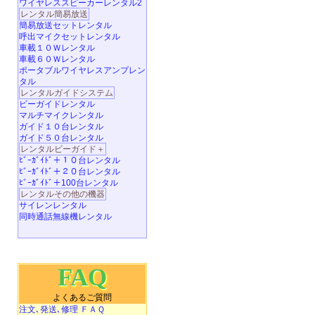
ワイヤレススピーカーレンタル2
レンタル簡易放送
簡易放送セットレンタル
呼出マイクセットレンタル
車載１０Ｗレンタル
車載６０Ｗレンタル
ポータブルワイヤレスアンプレン
タル
レンタルガイドシステム
ビーガイドレンタル
マルチマイクレンタル
ガイド１０台レンタル
ガイド５０台レンタル
レンタルビーガイド＋
ﾋﾞｰｶﾞｲﾄﾞ＋１０台レンタル
ﾋﾞｰｶﾞｲﾄﾞ＋２０台レンタル
ﾋﾞｰｶﾞｲﾄﾞ＋100台レンタル
レンタルその他の機器
サイレンレンタル
同時通話無線機レンタル
FAQ
よくあるご質問
注文､発送､修理 ＦＡＱ