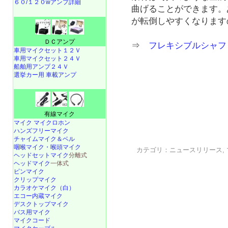
６０/１２０wアンプ詳細
曲げることができます。
が転倒しやすくなります
ＤＣアンプ
⇒
フレキシブルシャフト（長
車用マイクセット１２Ｖ
車用マイクセット２４Ｖ
船舶用アンプ２４Ｖ
選挙カー用 車載アンプ
有線マイク
マイク マイクロホン
ハンズフリーマイク
チャイムマイク＆ベル
咽喉マイク・喉頭マイク
カテゴリ：
ニュースリリース
,
ヘッドセットマイク
分離式
ヘッドマイク
一体式
ピンマイク
クリップマイク
カラオケマイク（白）
エコー内蔵マイク
デスクトップマイク
バス用マイク
マイクコード