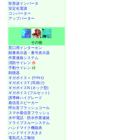
矩形波インバータ
安定化電源
コンバーター
アップバーター
その他
窓口用インターホン
順番表示器・番号表示器
作業連絡システム
消防サイレン
赤
手動サイレン
緑
助聴器
ギガボイス＋ (ﾜｲﾔﾚｽ)
ギガボイスY (耳掛け)
ギガボイスN (ネック型)
ギガボイス (フルセット)
誘導棒ハイグレード
着信音スピーカー
呼出音フラッシュコール
スマホ着信音フラッシュ
水中電話
・
防水作業連絡
ドライブスルーシステム
ハンドマイク機能表
ハンドマイク大きさ
電気式人工喉頭