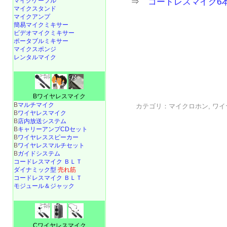
マイクケーブル
⇒
コードレスマイク6
マイクスタンド
マイクアンプ
簡易マイクミキサー
ビデオマイクミキサー
ポータブルミキサー
マイクスポンジ
レンタルマイク
Bワイヤレスマイク
B
マルチマイク
カテゴリ：
マイクロホン
,
ワイ
B
ワイヤレスマイク
B
店内放送システム
B
キャリーアンプCDセット
B
ワイヤレススピーカー
B
ワイヤレスマルチセット
B
ガイドシステム
コードレスマイク ＢＬＴ
ダイナミック型
売れ筋
コードレスマイク ＢＬＴ
モジュール＆ジャック
Cワイヤレスマイク