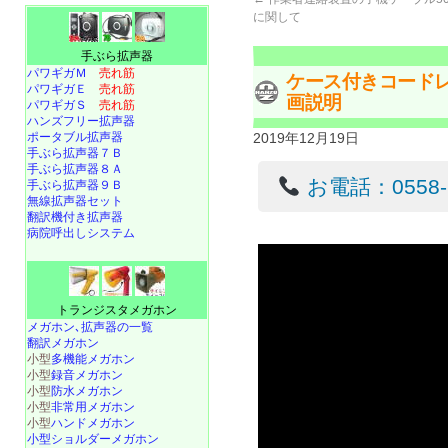
に関して
手ぶら拡声器
パワギガＭ
売れ筋
ケース付きコードレ
パワギガＥ
売れ筋
画説明
パワギガＳ
売れ筋
ハンズフリー拡声器
ポータブル拡声器
2019年12月19日
手ぶら拡声器７Ｂ
手ぶら拡声器８Ａ
お電話：0558-22
手ぶら拡声器９Ｂ
無線拡声器セット
翻訳機付き拡声器
病院呼出しシステム
トランジスタメガホン
メガホン､拡声器の一覧
翻訳メガホン
小型
多機能メガホン
小型
録音メガホン
小型
防水メガホン
小型
非常用メガホン
小型
ハンドメガホン
小型ショルダーメガホン