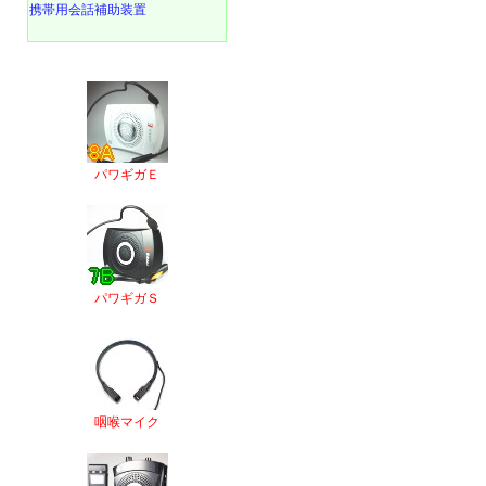
携帯用会話補助装置
パワギガＥ
パワギガＳ
咽喉マイク