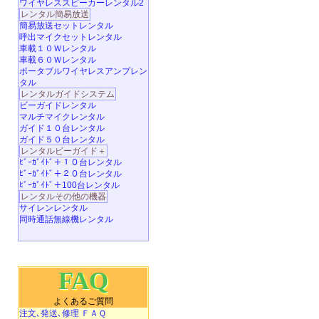
ワイヤレススピーカーレンタル2
レンタル簡易放送
簡易放送セットレンタル
呼出マイクセットレンタル
車載１０Ｗレンタル
車載６０Ｗレンタル
ポータブルワイヤレスアンプレン
タル
レンタルガイドシステム
ビーガイドレンタル
マルチマイクレンタル
ガイド１０台レンタル
ガイド５０台レンタル
レンタルビーガイド＋
ﾋﾞｰｶﾞｲﾄﾞ＋１０台レンタル
ﾋﾞｰｶﾞｲﾄﾞ＋２０台レンタル
ﾋﾞｰｶﾞｲﾄﾞ＋100台レンタル
レンタルその他の機器
サイレンレンタル
同時通話無線機レンタル
FAQ
よくあるご質問
注文､発送､修理 ＦＡＱ