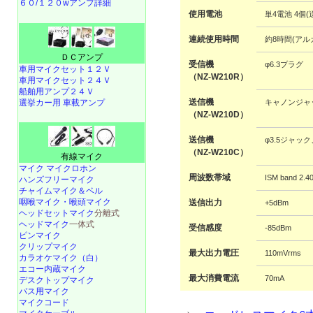
６０/１２０wアンプ詳細
使用電池
単4電池 4個
連続使用時間
約8時間(アル
ＤＣアンプ
受信機
φ6.3プラグ
車用マイクセット１２Ｖ
（NZ-W210R）
車用マイクセット２４Ｖ
船舶用アンプ２４Ｖ
送信機
選挙カー用 車載アンプ
キャノンジャ
（NZ-W210D）
送信機
φ3.5ジャ
（NZ-W210C）
有線マイク
マイク マイクロホン
周波数帯域
ISM band 2.
ハンズフリーマイク
チャイムマイク＆ベル
咽喉マイク・喉頭マイク
送信出力
+5dBm
ヘッドセットマイク
分離式
ヘッドマイク
一体式
受信感度
-85dBm
ピンマイク
クリップマイク
最大出力電圧
110mVrms
カラオケマイク（白）
エコー内蔵マイク
最大消費電流
70mA
デスクトップマイク
バス用マイク
マイクコード