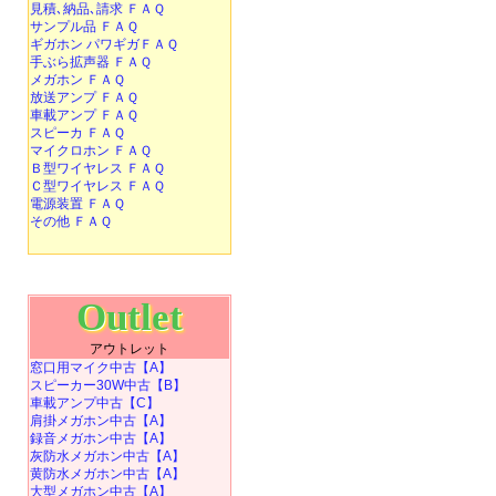
見積､納品､請求 ＦＡＱ
サンプル品 ＦＡＱ
ギガホン パワギガＦＡＱ
手ぶら拡声器 ＦＡＱ
メガホン ＦＡＱ
放送アンプ ＦＡＱ
車載アンプ ＦＡＱ
スピーカ ＦＡＱ
マイクロホン ＦＡＱ
Ｂ型ワイヤレス ＦＡＱ
Ｃ型ワイヤレス ＦＡＱ
電源装置 ＦＡＱ
その他 ＦＡＱ
Outlet
アウトレット
窓口用マイク中古【A】
スピーカー30W中古【B】
車載アンプ中古【C】
肩掛メガホン中古【A】
録音メガホン中古【A】
灰防水メガホン中古【A】
黄防水メガホン中古【A】
大型メガホン中古【A】