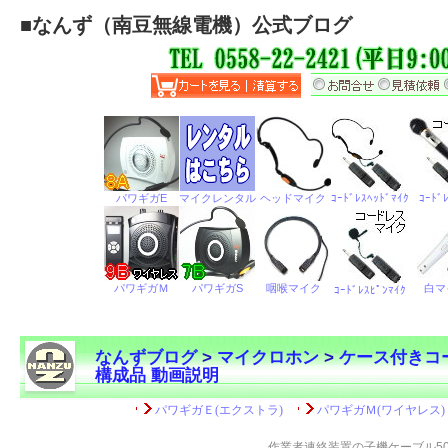
■
なんず（南豆無線電機）公式ブログ
なんずブログ
>
マイクロホン
>
ケース付きコ
構成品 動画説明
←
作業者連絡装置の子機ケーブル5