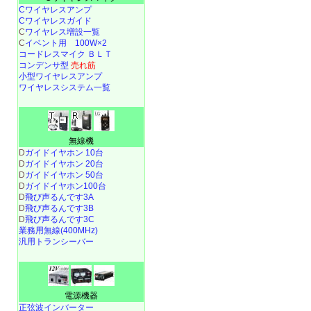
Cワイヤレスアンプ
Cワイヤレスガイド
C
ワイヤレス増設一覧
C
イベント用 100W×2
コードレスマイク ＢＬＴ
コンデンサ型
売れ筋
小型ワイヤレスアンプ
ワイヤレスシステム一覧
無線機
D
ガイドイヤホン 10台
D
ガイドイヤホン 20台
D
ガイドイヤホン 50台
D
ガイドイヤホン100台
D
飛び声るんです3A
D
飛び声るんです3B
D
飛び声るんです3C
業務用無線(400MHz)
汎用トランシーバー
電源機器
正弦波インバーター