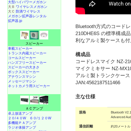
大型ハイパワーメガホン
大Ｂ
ワイヤレスメガホン
大Ｃ
防滴ワイヤレス
メガホン拡声器レンタル
拡声器.jp
Bluetooth方式のコー
210DHE6S の標準
利なアルミ製ケースも付
スピーカー
車載スピーカー
トランス内蔵スピーカー
構成品
コールスピーカー
コードレスマイク NZ-210
ハンズフリースピーカー
スピーカーの大きさ
マイクミキサー NZ-MX10
ボックススピーカー
アルミ製トランクケース
アナウンスマシン
メッセージマシン
JAN:4562187511466
ネットカメラ用スピーカー
主な仕様
ＡＣアンプ
規格
Bluetooth V2
卓上放送アンプ
Advanced Audi
２０/４０W
６０/１２０W
多機能ＰＡアンプ
通信距離
約20メートル
ラジオ体操アンプ