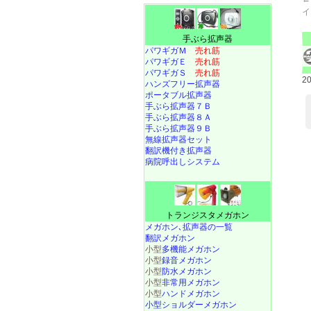
イ
手ぶら拡声器
パワギガＭ
売れ筋
パワギガＥ
売れ筋
パワギガＳ
売れ筋
2
ハンズフリー拡声器
ポータブル拡声器
手ぶら拡声器７Ｂ
手ぶら拡声器８Ａ
手ぶら拡声器９Ｂ
無線拡声器セット
翻訳機付き拡声器
病院呼出しシステム
トランジスタメガホン
メガホン､拡声器の一覧
翻訳メガホン
小型
多機能メガホン
小型
録音メガホン
小型
防水メガホン
小型
非常用メガホン
小型
ハンドメガホン
小型ショルダーメガホン