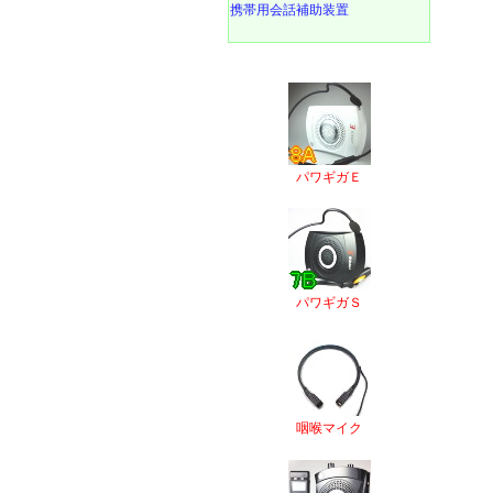
携帯用会話補助装置
パワギガＥ
パワギガＳ
咽喉マイク