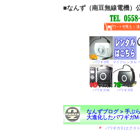
■
なんず（南豆無線電機）
なんずブログ
>
手ぶ
大進化したパワギガM
←