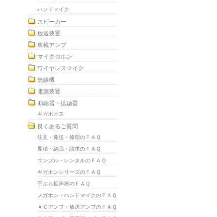
ハンドマイク
スピーカー
放送装置
車載アンプ
マイクロホン
ワイヤレスマイク
無線機
電源装置
助聴器・拡聴器
ギガボイス
良くあるご質問
注文・発送・修理のＦＡＱ
見積・納品・請求のＦＡＱ
サンプル・レンタルのＦＡＱ
ギガホンシリーズのＦＡＱ
手ぶら拡声器のＦＡＱ
メガホン・ハンドマイクのＦＡＱ
ＡＣアンプ・放送アンプのＦＡＱ