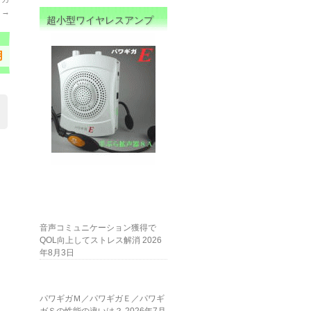
用
→
超小型ワイヤレスアンプ
用
音声コミュニケーション獲得で
QOL向上してストレス解消
2026
年8月3日
パワギガＭ／パワギガＥ／パワギ