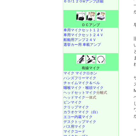
６０/１２０wアンプ詳細
ＤＣアンプ
車用マイクセット１２Ｖ
車用マイクセット２４Ｖ
船舶用アンプ２４Ｖ
選挙カー用 車載アンプ
有線マイク
マイク マイクロホン
ハンズフリーマイク
チャイムマイク＆ベル
咽喉マイク・喉頭マイク
ヘッドセットマイク
分離式
ヘッドマイク
一体式
ピンマイク
クリップマイク
カラオケマイク（白）
エコー内蔵マイク
デスクトップマイク
バス用マイク
マイクコード