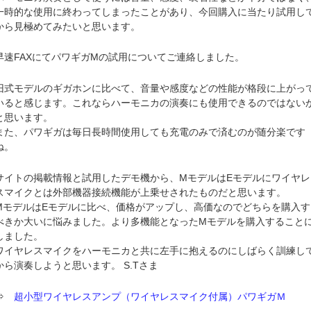
一時的な使用に終わってしまったことがあり、今回購入に当たり試用し
から見極めてみたいと思います。
早速FAXにてパワギガMの試用についてご連絡しました。
旧式モデルのギガホンに比べて、音量や感度などの性能が格段に上がっ
いると感じます。これならハーモニカの演奏にも使用できるのではない
と思います。
また、パワギガは毎日長時間使用しても充電のみで済むのが随分楽です
ね。
サイトの掲載情報と試用したデモ機から、MモデルはEモデルにワイヤレ
スマイクとは外部機器接続機能が上乗せされたものだと思います。
MモデルはEモデルに比べ、価格がアップし、高価なのでどちらを購入す
べきか大いに悩みました。より多機能となったMモデルを購入すること
しました。
ワイヤレスマイクをハーモニカと共に左手に抱えるのにしばらく訓練し
から演奏しようと思います。 S.Tさま
⇒
超小型ワイヤレスアンプ（ワイヤレスマイク付属）パワギガＭ