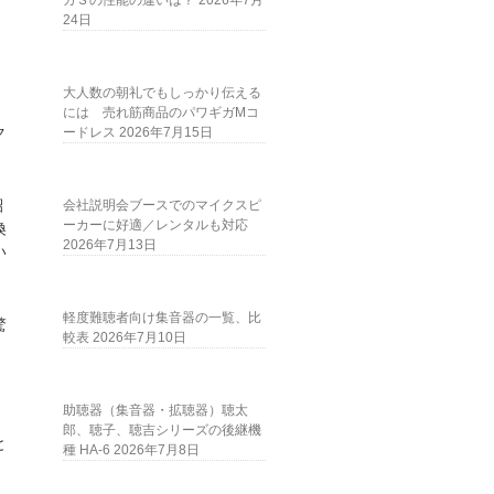
ガＳの性能の違いは？
2026年7月
24日
大人数の朝礼でもしっかり伝える
には 売れ筋商品のパワギガMコ
ク
ードレス
2026年7月15日
紹
会社説明会ブースでのマイクスピ
ーカーに好適／レンタルも対応
換
2026年7月13日
い
軽度難聴者向け集音器の一覧、比
驚
較表
2026年7月10日
さ
助聴器（集音器・拡聴器）聴太
、
郎、聴子、聴吉シリーズの後継機
と
種 HA-6
2026年7月8日
、
、