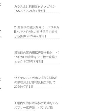
て
カラスよけ猟銃音付きメガホン
TSS007
2026年7月6日
25名規模の施設案内に パワギガ
て
EとパワギガMの連携活用で前後
から拡声
2026年7月5日
か
博物館の案内用拡声器を検討 パ
ワギガEの音量をデモ機で現場チ
ェック
2026年7月3日
ワイヤレスメガホン ER-2830W
に
の修理および修理見積に関して
2026年7月1日
て
工場内での伝達業務に最適なハン
ズフリー拡声器（パワギガE）