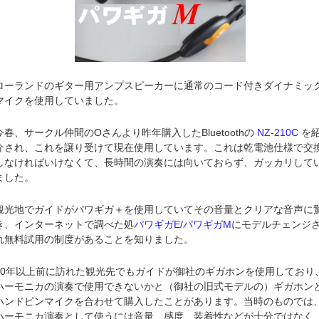
ローランドのギター用アンプスピーカーに通常のコード付きダイナミッ
マイクを使用していました。
今春、サークル仲間のOさんより昨年購入したBluetoothの
NZ-210C
を
介され、これを譲り受けて現在使用しています。これは乾電池仕様で交
しなければいけなくて、長時間の演奏には向いておらず、ガッカリして
ました。
観光地でガイドがパワギガ＋を使用していてその音量とクリアな音声に
き、インターネットで調べた処
パワギガE
/
パワギガM
にモデルチェンジ
れ無料試用の制度があることを知りました。
10年以上前に訪れた観光先でもガイドが御社のギガホンを使用しており
ハーモニカの演奏で使用できないかと（御社の旧式モデルの）ギガホン
ハンドピンマイクを合わせて購入したことがあります。当時のものでは
ハーモニカ演奏として使うには音量、感度、装着性などが十分ではなく