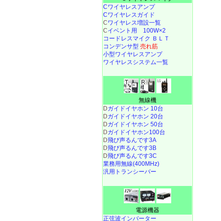
Cワイヤレスアンプ
Cワイヤレスガイド
C
ワイヤレス増設一覧
C
イベント用 100W×2
コードレスマイク ＢＬＴ
コンデンサ型
売れ筋
小型ワイヤレスアンプ
ワイヤレスシステム一覧
無線機
D
ガイドイヤホン 10台
D
ガイドイヤホン 20台
D
ガイドイヤホン 50台
D
ガイドイヤホン100台
D
飛び声るんです3A
D
飛び声るんです3B
D
飛び声るんです3C
業務用無線(400MHz)
汎用トランシーバー
電源機器
正弦波インバーター