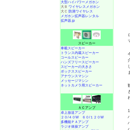
大型ハイパワーメガホン
大Ｂ
ワイヤレスメガホン
大Ｃ
防滴ワイヤレス
メガホン拡声器レンタル
拡声器.jp
スピーカー
車載スピーカー
トランス内蔵スピーカー
コールスピーカー
ハンズフリースピーカー
スピーカーの大きさ
ボックススピーカー
アナウンスマシン
メッセージマシン
ネットカメラ用スピーカー
ＡＣアンプ
卓上放送アンプ
２０/４０W
６０/１２０W
多機能ＰＡアンプ
ラジオ体操アンプ