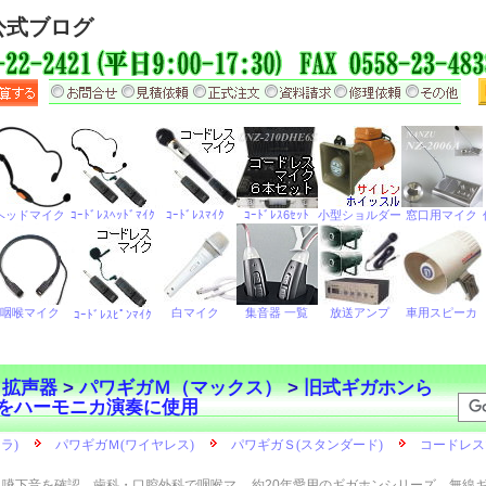
公式ブログ
ら拡声器
>
パワギガＭ（マックス）
>
旧式ギガホンら
をハーモニカ演奏に使用
嚥下音を確認 歯科・口腔外科で咽喉マ
約20年愛用のギガホンシリーズ 無線