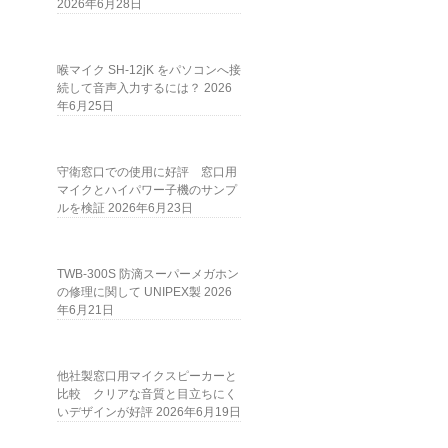
2026年6月28日
喉マイク SH-12jK をパソコンへ接
続して音声入力するには？
2026
年6月25日
守衛窓口での使用に好評 窓口用
マイクとハイパワー子機のサンプ
ルを検証
2026年6月23日
TWB-300S 防滴スーパーメガホン
の修理に関して UNIPEX製
2026
年6月21日
他社製窓口用マイクスピーカーと
比較 クリアな音質と目立ちにく
いデザインが好評
2026年6月19日