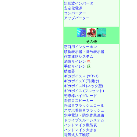
矩形波インバータ
安定化電源
コンバーター
アップバーター
その他
窓口用インターホン
順番表示器・番号表示器
作業連絡システム
消防サイレン
赤
手動サイレン
緑
助聴器
ギガボイス＋ (ﾜｲﾔﾚｽ)
ギガボイスY (耳掛け)
ギガボイスN (ネック型)
ギガボイス (フルセット)
誘導棒ハイグレード
着信音スピーカー
呼出音フラッシュコール
スマホ着信音フラッシュ
水中電話
・
防水作業連絡
ドライブスルーシステム
ハンドマイク機能表
ハンドマイク大きさ
電気式人工喉頭