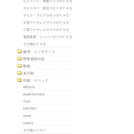
ＤＣアンプ・車載アンプのＦＡＱ
スピーカー・防水スピーカＦＡＱ
マイク・マイクロホンのＦＡＱ
Ｂ型ワイヤレスマイクのＦＡＱ
Ｃ型ワイヤレスマイクのＦＡＱ
電源装置・インバーターのＦＡＱ
その他のＦＡＱ
修理・メンテナンス
障害者給付金
動画
未分類
性能・スペック
ARGUS
AudioTechnica
TOA
UNI-PEX
Victor
noboru
その他メーカー