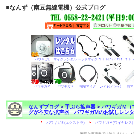
■
なんず（南豆無線電機）公式ブログ
なんずブログ
>
手ぶら拡声器
>
パワギガＭ（
グが不安な拡声器 パワギガMのお試しレン
←
安価な拡声器では物足りない…パ