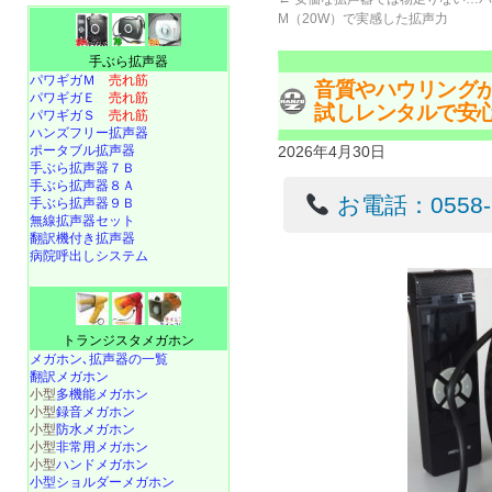
M（20W）で実感した拡声力
手ぶら拡声器
パワギガＭ
売れ筋
音質やハウリング
パワギガＥ
売れ筋
試しレンタルで安
パワギガＳ
売れ筋
ハンズフリー拡声器
ポータブル拡声器
2026年4月30日
手ぶら拡声器７Ｂ
手ぶら拡声器８Ａ
お電話：0558-22
手ぶら拡声器９Ｂ
無線拡声器セット
翻訳機付き拡声器
病院呼出しシステム
トランジスタメガホン
メガホン､拡声器の一覧
翻訳メガホン
小型
多機能メガホン
小型
録音メガホン
小型
防水メガホン
小型
非常用メガホン
小型
ハンドメガホン
小型ショルダーメガホン