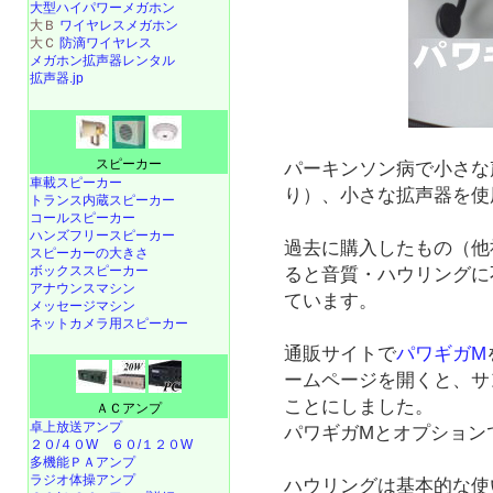
大型ハイパワーメガホン
大Ｂ
ワイヤレスメガホン
大Ｃ
防滴ワイヤレス
メガホン拡声器レンタル
拡声器.jp
スピーカー
パーキンソン病で小さな
車載スピーカー
り）、小さな拡声器を使
トランス内蔵スピーカー
コールスピーカー
ハンズフリースピーカー
過去に購入したもの（他
スピーカーの大きさ
ボックススピーカー
ると音質・ハウリングに
アナウンスマシン
ています。
メッセージマシン
ネットカメラ用スピーカー
通販サイトで
パワギガM
ームページを開くと、サ
ことにしました。
ＡＣアンプ
卓上放送アンプ
パワギガMとオプション
２０/４０W
６０/１２０W
多機能ＰＡアンプ
ラジオ体操アンプ
ハウリングは基本的な使