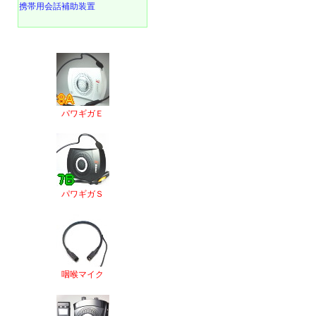
携帯用会話補助装置
パワギガＥ
パワギガＳ
咽喉マイク