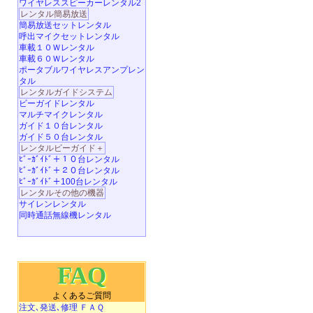
ワイヤレススピーカーレンタル2
レンタル簡易放送
簡易放送セットレンタル
呼出マイクセットレンタル
車載１０Ｗレンタル
車載６０Ｗレンタル
ポータブルワイヤレスアンプレン
タル
レンタルガイドシステム
ビーガイドレンタル
マルチマイクレンタル
ガイド１０台レンタル
ガイド５０台レンタル
レンタルビーガイド＋
ﾋﾞｰｶﾞｲﾄﾞ＋１０台レンタル
ﾋﾞｰｶﾞｲﾄﾞ＋２０台レンタル
ﾋﾞｰｶﾞｲﾄﾞ＋100台レンタル
レンタルその他の機器
サイレンレンタル
同時通話無線機レンタル
FAQ
よくあるご質問
注文､発送､修理 ＦＡＱ