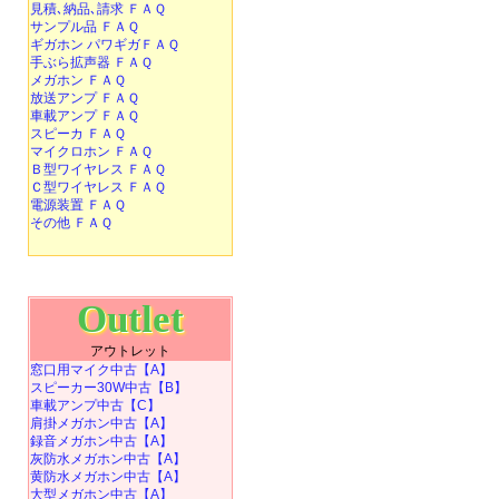
見積､納品､請求 ＦＡＱ
サンプル品 ＦＡＱ
ギガホン パワギガＦＡＱ
手ぶら拡声器 ＦＡＱ
メガホン ＦＡＱ
放送アンプ ＦＡＱ
車載アンプ ＦＡＱ
スピーカ ＦＡＱ
マイクロホン ＦＡＱ
Ｂ型ワイヤレス ＦＡＱ
Ｃ型ワイヤレス ＦＡＱ
電源装置 ＦＡＱ
その他 ＦＡＱ
Outlet
アウトレット
窓口用マイク中古【A】
スピーカー30W中古【B】
車載アンプ中古【C】
肩掛メガホン中古【A】
録音メガホン中古【A】
灰防水メガホン中古【A】
黄防水メガホン中古【A】
大型メガホン中古【A】