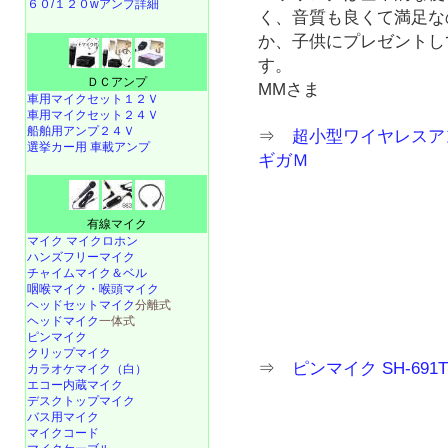
６０/１２０wアンプ詳細
く、音質も良くて満足な
か、子供にプレゼントし
す。
ＤＣアンプ
MMさま
車用マイクセット１２Ｖ
車用マイクセット２４Ｖ
船舶用アンプ２４Ｖ
⇒
超小型ワイヤレスア
選挙カー用 車載アンプ
ギガＭ
有線マイク
マイク マイクロホン
ハンズフリーマイク
チャイムマイク＆ベル
咽喉マイク・喉頭マイク
ヘッドセットマイク
分離式
ヘッドマイク
一体式
ピンマイク
クリップマイク
⇒
ピンマイク SH-69
カラオケマイク（白）
エコー内蔵マイク
デスクトップマイク
バス用マイク
マイクコード