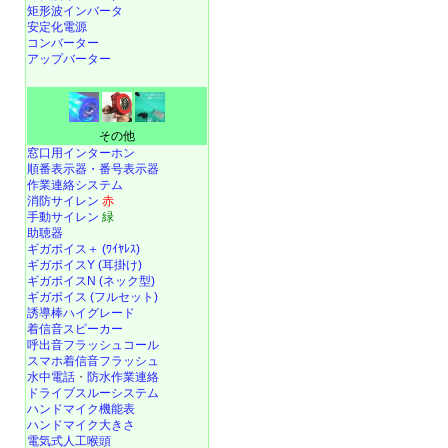
矩形波インバータ
安定化電源
コンバーター
アップバーター
その他
窓口用インターホン
順番表示器・番号表示器
作業連絡システム
消防サイレン
赤
手動サイレン
緑
助聴器
ギガボイス＋ (ﾜｲﾔﾚｽ)
ギガボイスY (耳掛け)
ギガボイスN (ネック型)
ギガボイス (フルセット)
誘導棒ハイグレード
着信音スピーカー
呼出音フラッシュコール
スマホ着信音フラッシュ
水中電話
・
防水作業連絡
ドライブスルーシステム
ハンドマイク機能表
ハンドマイク大きさ
電気式人工喉頭