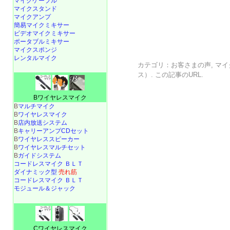
マイクケーブル
マイクスタンド
マイクアンプ
簡易マイクミキサー
ビデオマイクミキサー
ポータブルミキサー
マイクスポンジ
レンタルマイク
カテゴリ：
お客さまの声
,
マイ
ス）
. この記事の
URL
.
Bワイヤレスマイク
B
マルチマイク
B
ワイヤレスマイク
B
店内放送システム
B
キャリーアンプCDセット
B
ワイヤレススピーカー
B
ワイヤレスマルチセット
B
ガイドシステム
コードレスマイク ＢＬＴ
ダイナミック型
売れ筋
コードレスマイク ＢＬＴ
モジュール＆ジャック
Cワイヤレスマイク