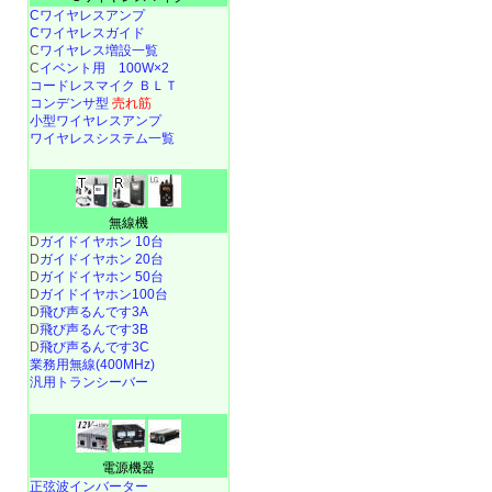
Cワイヤレスアンプ
Cワイヤレスガイド
C
ワイヤレス増設一覧
C
イベント用 100W×2
コードレスマイク ＢＬＴ
コンデンサ型
売れ筋
小型ワイヤレスアンプ
ワイヤレスシステム一覧
無線機
D
ガイドイヤホン 10台
D
ガイドイヤホン 20台
D
ガイドイヤホン 50台
D
ガイドイヤホン100台
D
飛び声るんです3A
D
飛び声るんです3B
D
飛び声るんです3C
業務用無線(400MHz)
汎用トランシーバー
電源機器
正弦波インバーター