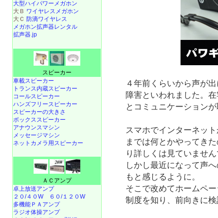
大型ハイパワーメガホン
大Ｂ
ワイヤレスメガホン
大Ｃ
防滴ワイヤレス
メガホン拡声器レンタル
拡声器.jp
スピーカー
車載スピーカー
４年前くらいから声が出
トランス内蔵スピーカー
障害といわれました。在
コールスピーカー
ハンズフリースピーカー
とコミュニケーションが
スピーカーの大きさ
ボックススピーカー
アナウンスマシン
スマホでインターネット
メッセージマシン
までは何とかやってきた
ネットカメラ用スピーカー
り詳しくは見ていません
しかし最近になって声へ
もと感じるように。
ＡＣアンプ
そこで改めてホームペー
卓上放送アンプ
２０/４０W
６０/１２０W
制度を知り、前向きに検
多機能ＰＡアンプ
ラジオ体操アンプ