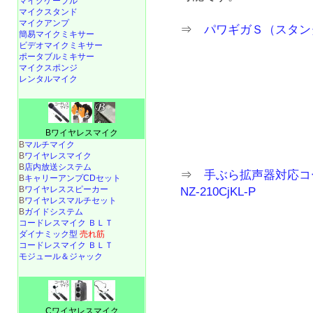
マイクケーブル
マイクスタンド
マイクアンプ
⇒
パワギガＳ（スタンダ
簡易マイクミキサー
ビデオマイクミキサー
ポータブルミキサー
マイクスポンジ
レンタルマイク
Bワイヤレスマイク
B
マルチマイク
B
ワイヤレスマイク
B
店内放送システム
⇒
手ぶら拡声器対応コード
B
キャリーアンプCDセット
B
ワイヤレススピーカー
NZ-210CjKL-P
B
ワイヤレスマルチセット
B
ガイドシステム
コードレスマイク ＢＬＴ
ダイナミック型
売れ筋
コードレスマイク ＢＬＴ
モジュール＆ジャック
Cワイヤレスマイク