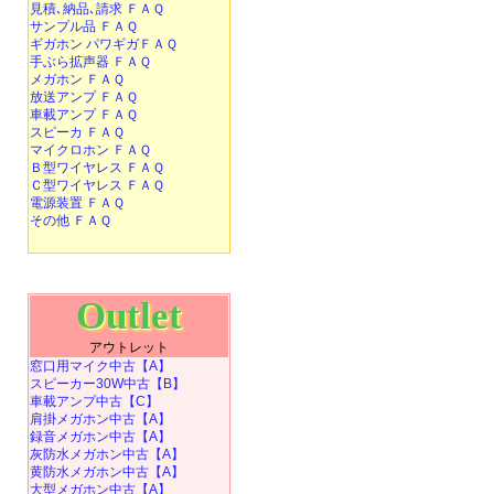
見積､納品､請求 ＦＡＱ
サンプル品 ＦＡＱ
ギガホン パワギガＦＡＱ
手ぶら拡声器 ＦＡＱ
メガホン ＦＡＱ
放送アンプ ＦＡＱ
車載アンプ ＦＡＱ
スピーカ ＦＡＱ
マイクロホン ＦＡＱ
Ｂ型ワイヤレス ＦＡＱ
Ｃ型ワイヤレス ＦＡＱ
電源装置 ＦＡＱ
その他 ＦＡＱ
Outlet
アウトレット
窓口用マイク中古【A】
スピーカー30W中古【B】
車載アンプ中古【C】
肩掛メガホン中古【A】
録音メガホン中古【A】
灰防水メガホン中古【A】
黄防水メガホン中古【A】
大型メガホン中古【A】