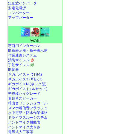
矩形波インバータ
安定化電源
コンバーター
アップバーター
その他
窓口用インターホン
順番表示器・番号表示器
作業連絡システム
消防サイレン
赤
手動サイレン
緑
助聴器
ギガボイス＋ (ﾜｲﾔﾚｽ)
ギガボイスY (耳掛け)
ギガボイスN (ネック型)
ギガボイス (フルセット)
誘導棒ハイグレード
着信音スピーカー
呼出音フラッシュコール
スマホ着信音フラッシュ
水中電話
・
防水作業連絡
ドライブスルーシステム
ハンドマイク機能表
ハンドマイク大きさ
電気式人工喉頭