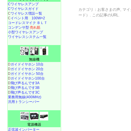
Cワイヤレスアンプ
Cワイヤレスガイド
カテゴリ：
お客さまの声
,
マイ
C
ワイヤレス増設一覧
ード）
. この記事の
URL
.
C
イベント用 100W×2
コードレスマイク ＢＬＴ
コンデンサ型
売れ筋
小型ワイヤレスアンプ
ワイヤレスシステム一覧
無線機
D
ガイドイヤホン 10台
D
ガイドイヤホン 20台
D
ガイドイヤホン 50台
D
ガイドイヤホン100台
D
飛び声るんです3A
D
飛び声るんです3B
D
飛び声るんです3C
業務用無線(400MHz)
汎用トランシーバー
電源機器
正弦波インバーター