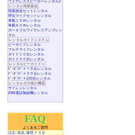
ワイヤレススピーカーレンタル2
レンタル簡易放送
簡易放送セットレンタル
呼出マイクセットレンタル
車載１０Ｗレンタル
車載６０Ｗレンタル
ポータブルワイヤレスアンプレン
タル
レンタルガイドシステム
ビーガイドレンタル
マルチマイクレンタル
ガイド１０台レンタル
ガイド５０台レンタル
レンタルビーガイド＋
ﾋﾞｰｶﾞｲﾄﾞ＋１０台レンタル
ﾋﾞｰｶﾞｲﾄﾞ＋２０台レンタル
ﾋﾞｰｶﾞｲﾄﾞ＋100台レンタル
レンタルその他の機器
サイレンレンタル
同時通話無線機レンタル
FAQ
よくあるご質問
注文､発送､修理 ＦＡＱ