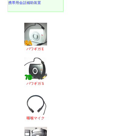
携帯用会話補助装置
パワギガＥ
パワギガＳ
咽喉マイク