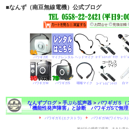
■
なんず（南豆無線電機）公式ブログ
なんずブログ
>
手ぶら拡声器
>
パワギガＳ（
「機能性発声障害」と診断 パワギガSで無
←
喉付近の腫瘍で嗄声、大きな声を