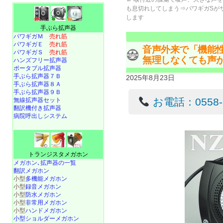
も息切れしてしまう⇒パワギガSが
します
手ぶら拡声器
パワギガＭ
売れ筋
パワギガＥ
売れ筋
音声外来で「機能
パワギガＳ
売れ筋
無理しなくても声
ハンズフリー拡声器
ポータブル拡声器
手ぶら拡声器７Ｂ
2025年8月23日
手ぶら拡声器８Ａ
手ぶら拡声器９Ｂ
お電話：0558-22
無線拡声器セット
翻訳機付き拡声器
病院呼出しシステム
トランジスタメガホン
メガホン､拡声器の一覧
翻訳メガホン
小型
多機能メガホン
小型
録音メガホン
小型
防水メガホン
小型
非常用メガホン
小型
ハンドメガホン
小型ショルダーメガホン