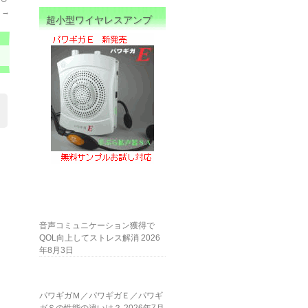
売
→
超小型ワイヤレスアンプ
音声コミュニケーション獲得で
QOL向上してストレス解消
2026
年8月3日
パワギガＭ／パワギガＥ／パワギ