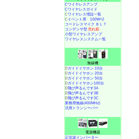
Cワイヤレスアンプ
Cワイヤレスガイド
C
ワイヤレス増設一覧
C
イベント用 100W×2
コードレスマイク ＢＬＴ
コンデンサ型
売れ筋
小型ワイヤレスアンプ
ワイヤレスシステム一覧
無線機
D
ガイドイヤホン 10台
D
ガイドイヤホン 20台
D
ガイドイヤホン 50台
D
ガイドイヤホン100台
D
飛び声るんです3A
D
飛び声るんです3B
D
飛び声るんです3C
業務用無線(400MHz)
汎用トランシーバー
電源機器
正弦波インバーター