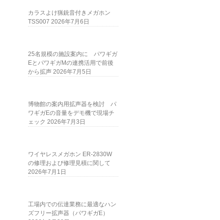
カラスよけ猟銃音付きメガホン
TSS007
2026年7月6日
25名規模の施設案内に パワギガ
EとパワギガMの連携活用で前後
から拡声
2026年7月5日
博物館の案内用拡声器を検討 パ
ワギガEの音量をデモ機で現場チ
ェック
2026年7月3日
ワイヤレスメガホン ER-2830W
の修理および修理見積に関して
2026年7月1日
工場内での伝達業務に最適なハン
ズフリー拡声器（パワギガE）