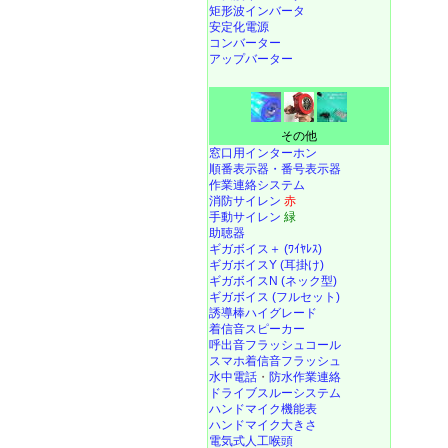
矩形波インバータ
安定化電源
コンバーター
アップバーター
その他
窓口用インターホン
順番表示器・番号表示器
作業連絡システム
消防サイレン
赤
手動サイレン
緑
助聴器
ギガボイス＋ (ﾜｲﾔﾚｽ)
ギガボイスY (耳掛け)
ギガボイスN (ネック型)
ギガボイス (フルセット)
誘導棒ハイグレード
着信音スピーカー
呼出音フラッシュコール
スマホ着信音フラッシュ
水中電話
・
防水作業連絡
ドライブスルーシステム
ハンドマイク機能表
ハンドマイク大きさ
電気式人工喉頭