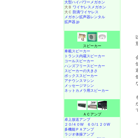
大型ハイパワーメガホン
大Ｂ
ワイヤレスメガホン
大Ｃ
防滴ワイヤレス
メガホン拡声器レンタル
拡声器.jp
スピーカー
車載スピーカー
トランス内蔵スピーカー
コールスピーカー
ハンズフリースピーカー
スピーカーの大きさ
ボックススピーカー
アナウンスマシン
メッセージマシン
ネットカメラ用スピーカー
ＡＣアンプ
卓上放送アンプ
２０/４０W
６０/１２０W
多機能ＰＡアンプ
ラジオ体操アンプ