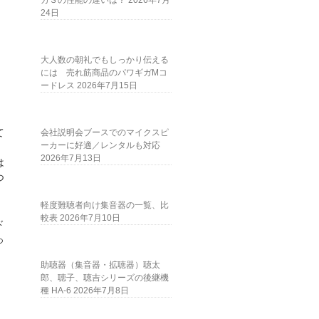
ガＳの性能の違いは？
2026年7月
24日
大人数の朝礼でもしっかり伝える
には 売れ筋商品のパワギガMコ
。
ードレス
2026年7月15日
て
会社説明会ブースでのマイクスピ
ーカーに好適／レンタルも対応
2026年7月13日
は
つ
軽度難聴者向け集音器の一覧、比
較表
2026年7月10日
ド
っ
助聴器（集音器・拡聴器）聴太
郎、聴子、聴吉シリーズの後継機
種 HA-6
2026年7月8日