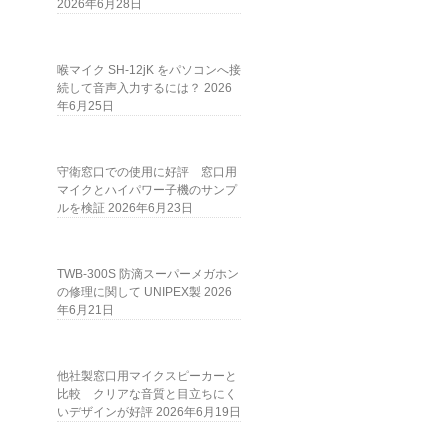
2026年6月28日
喉マイク SH-12jK をパソコンへ接
続して音声入力するには？
2026
年6月25日
守衛窓口での使用に好評 窓口用
マイクとハイパワー子機のサンプ
ルを検証
2026年6月23日
TWB-300S 防滴スーパーメガホン
の修理に関して UNIPEX製
2026
年6月21日
他社製窓口用マイクスピーカーと
比較 クリアな音質と目立ちにく
いデザインが好評
2026年6月19日