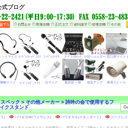
公式ブログ
・スペック
>
その他メーカー
>
詩吟の会で使用するフ
イクスタンド
水中電話（ダイバーマイク）の代替品に
両耳タイプ（2個セット）ギガボイス JY