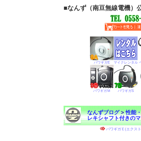
■
なんず（南豆無線電機）
なんずブログ
>
性能
レキシャフト付きのマ
←