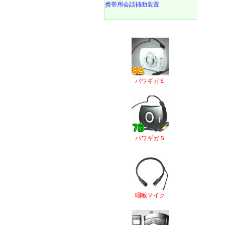
携帯用会話補助装置
パワギガＥ
パワギガＳ
咽喉マイク