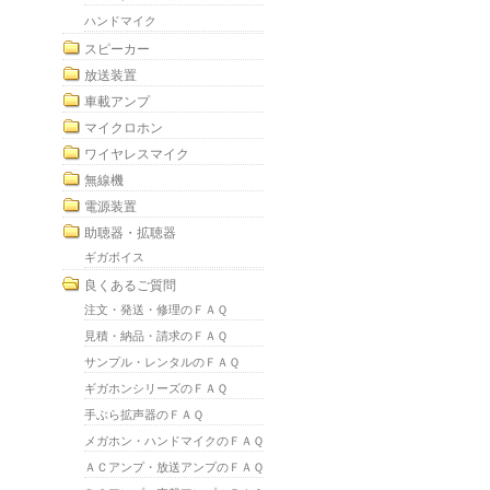
ハンドマイク
スピーカー
放送装置
車載アンプ
マイクロホン
ワイヤレスマイク
無線機
電源装置
助聴器・拡聴器
ギガボイス
良くあるご質問
注文・発送・修理のＦＡＱ
見積・納品・請求のＦＡＱ
サンプル・レンタルのＦＡＱ
ギガホンシリーズのＦＡＱ
手ぶら拡声器のＦＡＱ
メガホン・ハンドマイクのＦＡＱ
ＡＣアンプ・放送アンプのＦＡＱ