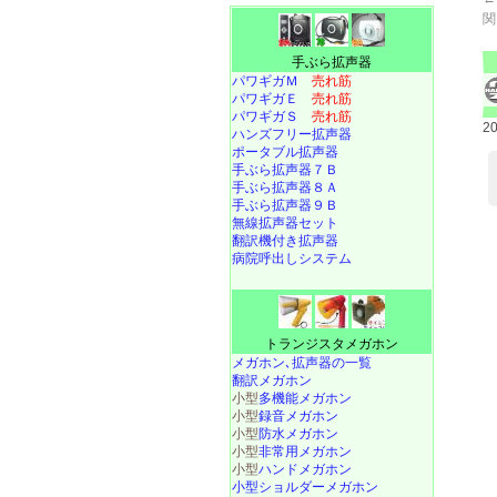
関
手ぶら拡声器
パワギガＭ
売れ筋
パワギガＥ
売れ筋
パワギガＳ
売れ筋
2
ハンズフリー拡声器
ポータブル拡声器
手ぶら拡声器７Ｂ
手ぶら拡声器８Ａ
手ぶら拡声器９Ｂ
無線拡声器セット
翻訳機付き拡声器
病院呼出しシステム
トランジスタメガホン
メガホン､拡声器の一覧
翻訳メガホン
小型
多機能メガホン
小型
録音メガホン
小型
防水メガホン
小型
非常用メガホン
小型
ハンドメガホン
小型ショルダーメガホン