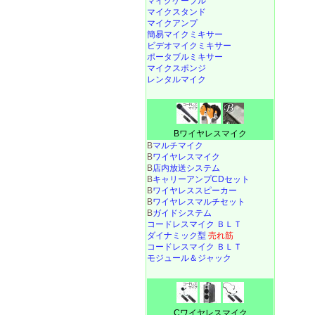
マイクケーブル
マイクスタンド
マイクアンプ
簡易マイクミキサー
ビデオマイクミキサー
ポータブルミキサー
マイクスポンジ
レンタルマイク
Bワイヤレスマイク
B
マルチマイク
B
ワイヤレスマイク
B
店内放送システム
B
キャリーアンプCDセット
B
ワイヤレススピーカー
B
ワイヤレスマルチセット
B
ガイドシステム
コードレスマイク ＢＬＴ
ダイナミック型
売れ筋
コードレスマイク ＢＬＴ
モジュール＆ジャック
Cワイヤレスマイク