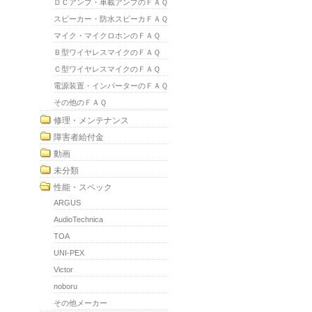
ＤＣアンプ・車載アンプのＦＡＱ
スピーカー・防水スピーカＦＡＱ
マイク・マイクロホンのＦＡＱ
Ｂ型ワイヤレスマイクのＦＡＱ
Ｃ型ワイヤレスマイクのＦＡＱ
電源装置・インバーターのＦＡＱ
その他のＦＡＱ
修理・メンテナンス
障害者給付金
動画
未分類
性能・スペック
ARGUS
AudioTechnica
TOA
UNI-PEX
Victor
noboru
その他メーカー