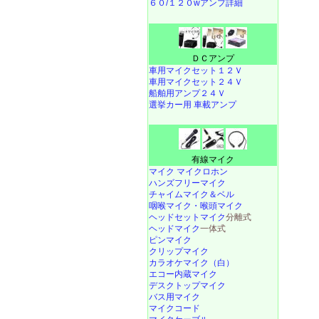
６０/１２０wアンプ詳細
ＤＣアンプ
車用マイクセット１２Ｖ
車用マイクセット２４Ｖ
船舶用アンプ２４Ｖ
選挙カー用 車載アンプ
有線マイク
マイク マイクロホン
ハンズフリーマイク
チャイムマイク＆ベル
咽喉マイク・喉頭マイク
ヘッドセットマイク
分離式
ヘッドマイク
一体式
ピンマイク
クリップマイク
カラオケマイク（白）
エコー内蔵マイク
デスクトップマイク
バス用マイク
マイクコード