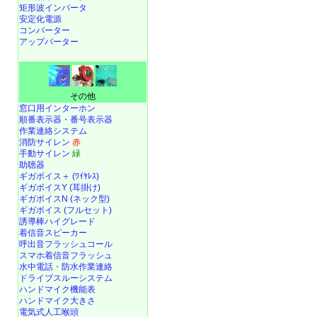
矩形波インバータ
安定化電源
コンバーター
アップバーター
その他
窓口用インターホン
順番表示器・番号表示器
作業連絡システム
消防サイレン
赤
手動サイレン
緑
助聴器
ギガボイス＋ (ﾜｲﾔﾚｽ)
ギガボイスY (耳掛け)
ギガボイスN (ネック型)
ギガボイス (フルセット)
誘導棒ハイグレード
着信音スピーカー
呼出音フラッシュコール
スマホ着信音フラッシュ
水中電話
・
防水作業連絡
ドライブスルーシステム
ハンドマイク機能表
ハンドマイク大きさ
電気式人工喉頭