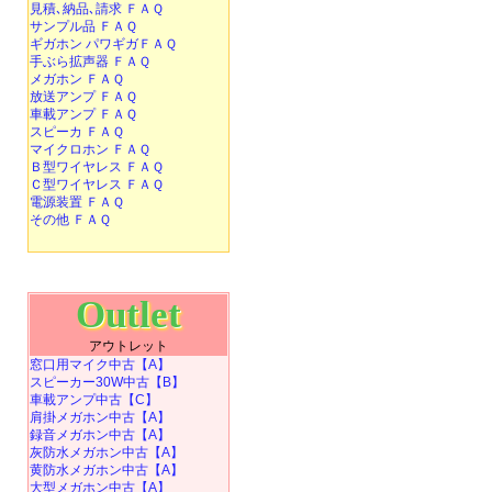
見積､納品､請求 ＦＡＱ
サンプル品 ＦＡＱ
ギガホン パワギガＦＡＱ
手ぶら拡声器 ＦＡＱ
メガホン ＦＡＱ
放送アンプ ＦＡＱ
車載アンプ ＦＡＱ
スピーカ ＦＡＱ
マイクロホン ＦＡＱ
Ｂ型ワイヤレス ＦＡＱ
Ｃ型ワイヤレス ＦＡＱ
電源装置 ＦＡＱ
その他 ＦＡＱ
Outlet
アウトレット
窓口用マイク中古【A】
スピーカー30W中古【B】
車載アンプ中古【C】
肩掛メガホン中古【A】
録音メガホン中古【A】
灰防水メガホン中古【A】
黄防水メガホン中古【A】
大型メガホン中古【A】