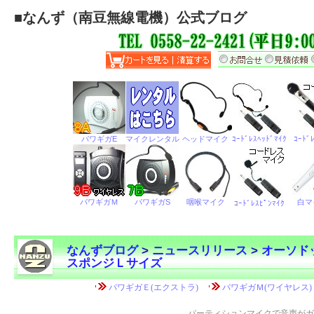
■
なんず（南豆無線電機）公式ブログ
なんずブログ
>
ニュースリリース
>
オーソド
スポンジＬサイズ
←
パーティションマイクで音声がガ