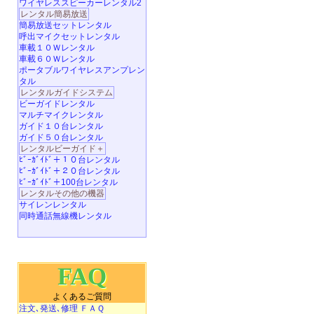
ワイヤレススピーカーレンタル2
レンタル簡易放送
簡易放送セットレンタル
呼出マイクセットレンタル
車載１０Ｗレンタル
車載６０Ｗレンタル
ポータブルワイヤレスアンプレン
タル
レンタルガイドシステム
ビーガイドレンタル
マルチマイクレンタル
ガイド１０台レンタル
ガイド５０台レンタル
レンタルビーガイド＋
ﾋﾞｰｶﾞｲﾄﾞ＋１０台レンタル
ﾋﾞｰｶﾞｲﾄﾞ＋２０台レンタル
ﾋﾞｰｶﾞｲﾄﾞ＋100台レンタル
レンタルその他の機器
サイレンレンタル
同時通話無線機レンタル
FAQ
よくあるご質問
注文､発送､修理 ＦＡＱ