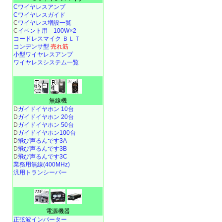
Cワイヤレスアンプ
Cワイヤレスガイド
C
ワイヤレス増設一覧
C
イベント用 100W×2
コードレスマイク ＢＬＴ
コンデンサ型
売れ筋
小型ワイヤレスアンプ
ワイヤレスシステム一覧
無線機
D
ガイドイヤホン 10台
D
ガイドイヤホン 20台
D
ガイドイヤホン 50台
D
ガイドイヤホン100台
D
飛び声るんです3A
D
飛び声るんです3B
D
飛び声るんです3C
業務用無線(400MHz)
汎用トランシーバー
電源機器
正弦波インバーター