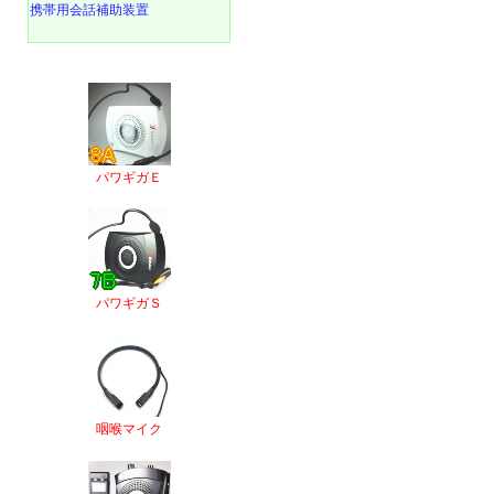
携帯用会話補助装置
パワギガＥ
パワギガＳ
咽喉マイク