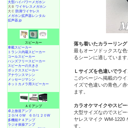
大型ハイパワーメガホン
大Ｂ
ワイヤレスメガホン
大Ｃ
防滴ワイヤレス
メガホン拡声器レンタル
拡声器.jp
スピーカー
落ち着いたカラーリング
車載スピーカー
最もオーソドックスな色
トランス内蔵スピーカー
コールスピーカー
るシーンに適しています
ハンズフリースピーカー
スピーカーの大きさ
ボックススピーカー
Ｌサイズを色違いでライ
アナウンスマシン
このページへ掲載のウイ
メッセージマシン
ネットカメラ用スピーカー
イズで色違いの青色／赤
ます。
カラオケマイクやスピー
ＡＣアンプ
卓上放送アンプ
大型サイズなのでスピ
２０/４０W
６０/１２０W
ヤレスマイク WM-12
多機能ＰＡアンプ
ラジオ体操アンプ
す。