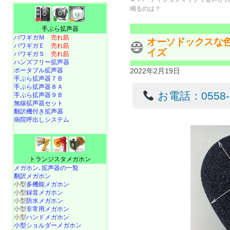
鳴るのは？
手ぶら拡声器
パワギガＭ
売れ筋
オーソドックスな
パワギガＥ
売れ筋
イズ
パワギガＳ
売れ筋
ハンズフリー拡声器
ポータブル拡声器
2022年2月19日
手ぶら拡声器７Ｂ
手ぶら拡声器８Ａ
お電話：0558-22
手ぶら拡声器９Ｂ
無線拡声器セット
翻訳機付き拡声器
病院呼出しシステム
トランジスタメガホン
メガホン､拡声器の一覧
翻訳メガホン
小型
多機能メガホン
小型
録音メガホン
小型
防水メガホン
小型
非常用メガホン
小型
ハンドメガホン
小型ショルダーメガホン