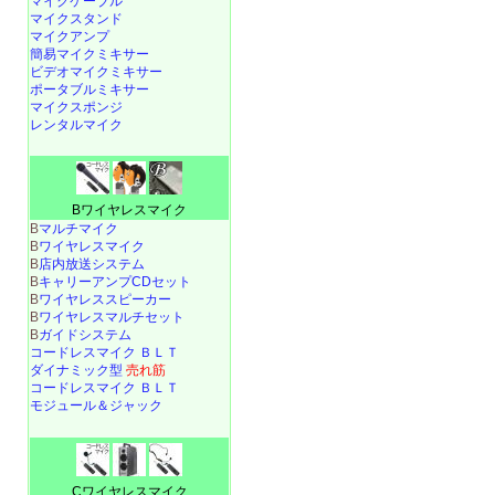
マイクケーブル
マイクスタンド
マイクアンプ
簡易マイクミキサー
ビデオマイクミキサー
ポータブルミキサー
マイクスポンジ
レンタルマイク
Bワイヤレスマイク
B
マルチマイク
B
ワイヤレスマイク
B
店内放送システム
B
キャリーアンプCDセット
B
ワイヤレススピーカー
B
ワイヤレスマルチセット
B
ガイドシステム
コードレスマイク ＢＬＴ
ダイナミック型
売れ筋
コードレスマイク ＢＬＴ
モジュール＆ジャック
Cワイヤレスマイク