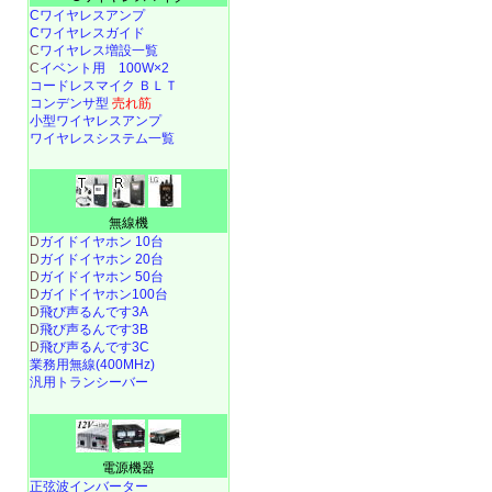
Cワイヤレスアンプ
Cワイヤレスガイド
C
ワイヤレス増設一覧
C
イベント用 100W×2
コードレスマイク ＢＬＴ
コンデンサ型
売れ筋
小型ワイヤレスアンプ
ワイヤレスシステム一覧
無線機
D
ガイドイヤホン 10台
D
ガイドイヤホン 20台
D
ガイドイヤホン 50台
D
ガイドイヤホン100台
D
飛び声るんです3A
D
飛び声るんです3B
D
飛び声るんです3C
業務用無線(400MHz)
汎用トランシーバー
電源機器
正弦波インバーター