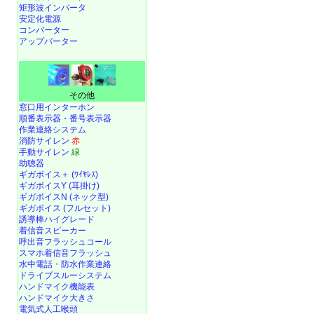
矩形波インバータ
安定化電源
コンバーター
アップバーター
その他
窓口用インターホン
順番表示器・番号表示器
作業連絡システム
消防サイレン
赤
手動サイレン
緑
助聴器
ギガボイス＋ (ﾜｲﾔﾚｽ)
ギガボイスY (耳掛け)
ギガボイスN (ネック型)
ギガボイス (フルセット)
誘導棒ハイグレード
着信音スピーカー
呼出音フラッシュコール
スマホ着信音フラッシュ
水中電話
・
防水作業連絡
ドライブスルーシステム
ハンドマイク機能表
ハンドマイク大きさ
電気式人工喉頭