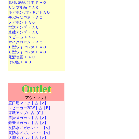
見積､納品､請求 ＦＡＱ
サンプル品 ＦＡＱ
ギガホン パワギガＦＡＱ
手ぶら拡声器 ＦＡＱ
メガホン ＦＡＱ
放送アンプ ＦＡＱ
車載アンプ ＦＡＱ
スピーカ ＦＡＱ
マイクロホン ＦＡＱ
Ｂ型ワイヤレス ＦＡＱ
Ｃ型ワイヤレス ＦＡＱ
電源装置 ＦＡＱ
その他 ＦＡＱ
Outlet
アウトレット
窓口用マイク中古【A】
スピーカー30W中古【B】
車載アンプ中古【C】
肩掛メガホン中古【A】
録音メガホン中古【A】
灰防水メガホン中古【A】
黄防水メガホン中古【A】
大型メガホン中古【A】