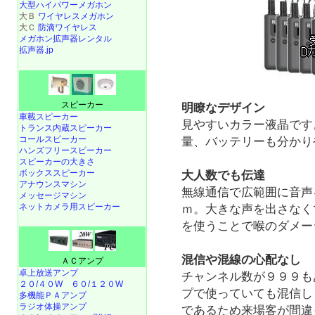
大型ハイパワーメガホン
大Ｂ
ワイヤレスメガホン
大Ｃ
防滴ワイヤレス
メガホン拡声器レンタル
拡声器.jp
スピーカー
明瞭なデザイン
車載スピーカー
見やすいカラー液晶です
トランス内蔵スピーカー
コールスピーカー
量、バッテリーも分かり
ハンズフリースピーカー
スピーカーの大きさ
ボックススピーカー
大人数でも伝達
アナウンスマシン
無線通信で広範囲に音声
メッセージマシン
ネットカメラ用スピーカー
ｍ。大きな声を出さなく
を使うことで喉のダメー
混信や混線の心配なし
ＡＣアンプ
卓上放送アンプ
チャンネル数が９９９も
２０/４０W
６０/１２０W
プで使っていても混信し
多機能ＰＡアンプ
ラジオ体操アンプ
であるため来場客が間違