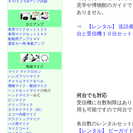
６０/１２０wアンプ詳細
見学や博物館のガイドで
ありません。
ＤＣアンプ
⇒
【レンタル】 送話
車用マイクセット１２Ｖ
台と受信機１０台セット
車用マイクセット２４Ｖ
船舶用アンプ２４Ｖ
選挙カー用 車載アンプ
有線マイク
マイク マイクロホン
ハンズフリーマイク
チャイムマイク＆ベル
咽喉マイク・喉頭マイク
ヘッドセットマイク
分離式
何台でも対応
ヘッドマイク
一体式
ピンマイク
受信機に台数制限はあり
クリップマイク
用も可能ですので何台で
カラオケマイク（白）
エコー内蔵マイク
デスクトップマイク
各台数のレンタルセット
バス用マイク
マイクコード
【レンタル】 ビーガイド