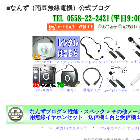
■
なんず（南豆無線電機）公式ブログ
なんずブログ
>
性能・スペック
>
その他メー
用無線イヤホンセット 送信機１台と受信機
←
病院等の整理券番号表示モニター