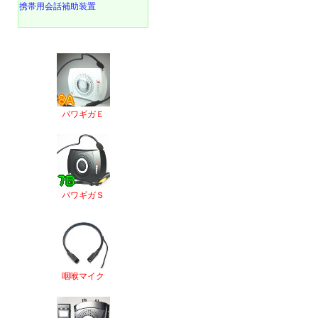
携帯用会話補助装置
パワギガＥ
パワギガＳ
咽喉マイク