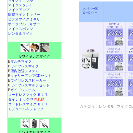
マイクケーブル
マイクスタンド
マイクアンプ
簡易マイクミキサー
ビデオマイクミキサー
ポータブルミキサー
マイクスポンジ
レンタルマイク
Bワイヤレスマイク
B
マルチマイク
B
ワイヤレスマイク
B
店内放送システム
B
キャリーアンプCDセット
B
ワイヤレススピーカー
B
ワイヤレスマルチセット
B
ガイドシステム
コードレスマイク ＢＬＴ
ダイナミック型
売れ筋
コードレスマイク ＢＬＴ
カテゴリ：
レンタル
,
マイクロ
モジュール＆ジャック
Cワイヤレスマイク