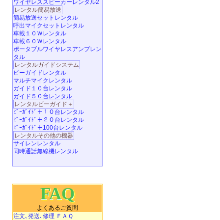
ワイヤレススピーカーレンタル2
レンタル簡易放送
簡易放送セットレンタル
呼出マイクセットレンタル
車載１０Ｗレンタル
車載６０Ｗレンタル
ポータブルワイヤレスアンプレン
タル
レンタルガイドシステム
ビーガイドレンタル
マルチマイクレンタル
ガイド１０台レンタル
ガイド５０台レンタル
レンタルビーガイド＋
ﾋﾞｰｶﾞｲﾄﾞ＋１０台レンタル
ﾋﾞｰｶﾞｲﾄﾞ＋２０台レンタル
ﾋﾞｰｶﾞｲﾄﾞ＋100台レンタル
レンタルその他の機器
サイレンレンタル
同時通話無線機レンタル
FAQ
よくあるご質問
注文､発送､修理 ＦＡＱ