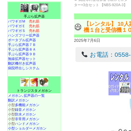
ター×3台セット 【NBS-920A-3】
手ぶら拡声器
パワギガＭ
売れ筋
【レンタル】 10
パワギガＥ
売れ筋
機１台と受信機１
パワギガＳ
売れ筋
ハンズフリー拡声器
ポータブル拡声器
2025年7月6日
手ぶら拡声器７Ｂ
手ぶら拡声器８Ａ
お電話：0558-22
手ぶら拡声器９Ｂ
無線拡声器セット
翻訳機付き拡声器
病院呼出しシステム
トランジスタメガホン
メガホン､拡声器の一覧
翻訳メガホン
小型
多機能メガホン
小型
録音メガホン
小型
防水メガホン
小型
非常用メガホン
小型
ハンドメガホン
小型ショルダーメガホン