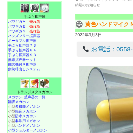
納期のお知らせ
手ぶら拡声器
パワギガＭ
売れ筋
黄色ハンドマイク N
パワギガＥ
売れ筋
パワギガＳ
売れ筋
2022年3月3日
ハンズフリー拡声器
ポータブル拡声器
手ぶら拡声器７Ｂ
お電話：0558-22
手ぶら拡声器８Ａ
手ぶら拡声器９Ｂ
無線拡声器セット
翻訳機付き拡声器
病院呼出しシステム
トランジスタメガホン
メガホン､拡声器の一覧
翻訳メガホン
小型
多機能メガホン
小型
録音メガホン
小型
防水メガホン
小型
非常用メガホン
小型
ハンドメガホン
小型ショルダーメガホン