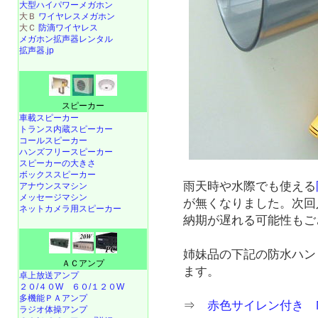
大型ハイパワーメガホン
大Ｂ
ワイヤレスメガホン
大Ｃ
防滴ワイヤレス
メガホン拡声器レンタル
拡声器.jp
スピーカー
車載スピーカー
トランス内蔵スピーカー
コールスピーカー
ハンズフリースピーカー
スピーカーの大きさ
ボックススピーカー
雨天時や水際でも使える
アナウンスマシン
メッセージマシン
が無くなりました。次回
ネットカメラ用スピーカー
納期が遅れる可能性もご
姉妹品の下記の防水ハン
ＡＣアンプ
ます。
卓上放送アンプ
２０/４０W
６０/１２０W
多機能ＰＡアンプ
⇒
赤色サイレン付き N
ラジオ体操アンプ