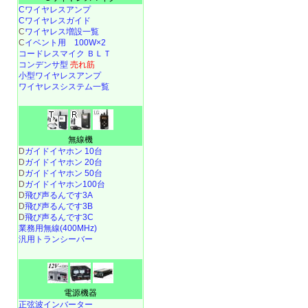
Cワイヤレスアンプ
Cワイヤレスガイド
C
ワイヤレス増設一覧
C
イベント用 100W×2
コードレスマイク ＢＬＴ
コンデンサ型
売れ筋
小型ワイヤレスアンプ
ワイヤレスシステム一覧
無線機
D
ガイドイヤホン 10台
D
ガイドイヤホン 20台
D
ガイドイヤホン 50台
D
ガイドイヤホン100台
D
飛び声るんです3A
D
飛び声るんです3B
D
飛び声るんです3C
業務用無線(400MHz)
汎用トランシーバー
電源機器
正弦波インバーター