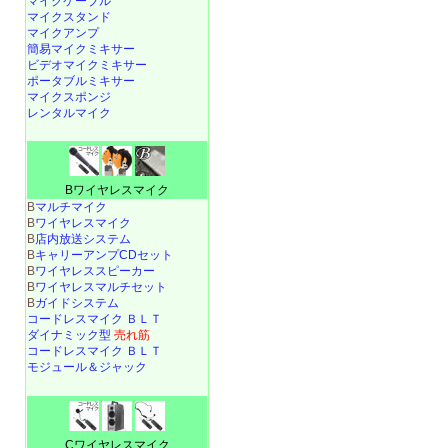
マイクケーブル
マイクスタンド
マイクアンプ
簡易マイクミキサー
ビデオマイクミキサー
ポータブルミキサー
マイクスポンジ
レンタルマイク
Bワイヤレスマイク
B
マルチマイク
B
ワイヤレスマイク
B
店内放送システム
B
キャリーアンプCDセット
B
ワイヤレススピーカー
B
ワイヤレスマルチセット
B
ガイドシステム
コードレスマイク ＢＬＴ
ダイナミック型
売れ筋
コードレスマイク ＢＬＴ
モジュール＆ジャック
Cワイヤレスマイク