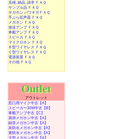
見積､納品､請求 ＦＡＱ
サンプル品 ＦＡＱ
ギガホン パワギガＦＡＱ
手ぶら拡声器 ＦＡＱ
メガホン ＦＡＱ
放送アンプ ＦＡＱ
車載アンプ ＦＡＱ
スピーカ ＦＡＱ
マイクロホン ＦＡＱ
Ｂ型ワイヤレス ＦＡＱ
Ｃ型ワイヤレス ＦＡＱ
電源装置 ＦＡＱ
その他 ＦＡＱ
Outlet
アウトレット
窓口用マイク中古【A】
スピーカー30W中古【B】
車載アンプ中古【C】
肩掛メガホン中古【A】
録音メガホン中古【A】
灰防水メガホン中古【A】
黄防水メガホン中古【A】
大型メガホン中古【A】