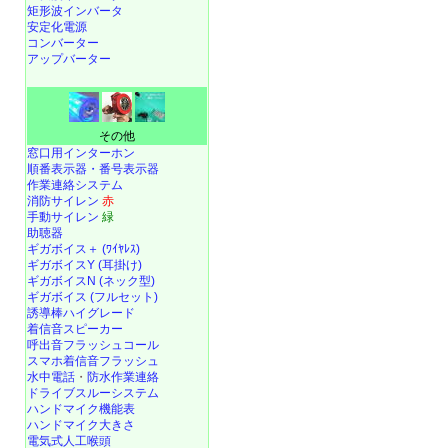
矩形波インバータ
安定化電源
コンバーター
アップバーター
その他
窓口用インターホン
順番表示器・番号表示器
作業連絡システム
消防サイレン
赤
手動サイレン
緑
助聴器
ギガボイス＋ (ﾜｲﾔﾚｽ)
ギガボイスY (耳掛け)
ギガボイスN (ネック型)
ギガボイス (フルセット)
誘導棒ハイグレード
着信音スピーカー
呼出音フラッシュコール
スマホ着信音フラッシュ
水中電話
・
防水作業連絡
ドライブスルーシステム
ハンドマイク機能表
ハンドマイク大きさ
電気式人工喉頭