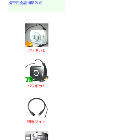
携帯用会話補助装置
パワギガＥ
パワギガＳ
咽喉マイク