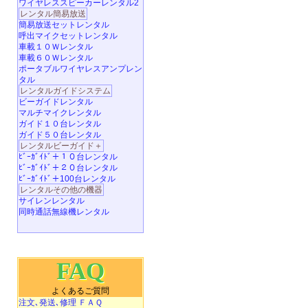
ワイヤレススピーカーレンタル2
レンタル簡易放送
簡易放送セットレンタル
呼出マイクセットレンタル
車載１０Ｗレンタル
車載６０Ｗレンタル
ポータブルワイヤレスアンプレン
タル
レンタルガイドシステム
ビーガイドレンタル
マルチマイクレンタル
ガイド１０台レンタル
ガイド５０台レンタル
レンタルビーガイド＋
ﾋﾞｰｶﾞｲﾄﾞ＋１０台レンタル
ﾋﾞｰｶﾞｲﾄﾞ＋２０台レンタル
ﾋﾞｰｶﾞｲﾄﾞ＋100台レンタル
レンタルその他の機器
サイレンレンタル
同時通話無線機レンタル
FAQ
よくあるご質問
注文､発送､修理 ＦＡＱ