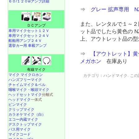
６０/１２０wアンプ詳細
⇒
グレー 拡声専用 N
また、レンタルで１～２
ＤＣアンプ
車用マイクセット１２Ｖ
ット品でしたら黄色の N
車用マイクセット２４Ｖ
上、アウトレット品の型式は
船舶用アンプ２４Ｖ
選挙カー用 車載アンプ
⇒
【アウトレット】黄色ホ
メガホン
在庫あり
有線マイク
マイク マイクロホン
カテゴリ：
ハンドマイク
. こ
ハンズフリーマイク
チャイムマイク＆ベル
咽喉マイク・喉頭マイク
ヘッドセットマイク
分離式
ヘッドマイク
一体式
ピンマイク
クリップマイク
カラオケマイク（白）
エコー内蔵マイク
デスクトップマイク
バス用マイク
マイクコード