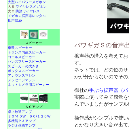
大型ハイパワーメガホン
大Ｂ
ワイヤレスメガホン
大Ｃ
防滴ワイヤレス
メガホン拡声器レンタル
拡声器.jp
スピーカー
パワギガＳの音声出
車載スピーカー
トランス内蔵スピーカー
拡声器の購入を考えてお
コールスピーカー
ハンズフリースピーカー
す。
スピーカーの大きさ
ネットでは、どの位のサ
ボックススピーカー
アナウンスマシン
かが分からないのでその
メッセージマシン
ネットカメラ用スピーカー
御社の
手ぶら拡声器（パ
実際に使ってみて感覚を
んでいましたがサンプル
ＡＣアンプ
卓上放送アンプ
２０/４０W
６０/１２０W
操作感がシンプルで使い
多機能ＰＡアンプ
とかなり大きい音が出て
ラジオ体操アンプ