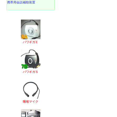
携帯用会話補助装置
パワギガＥ
パワギガＳ
咽喉マイク