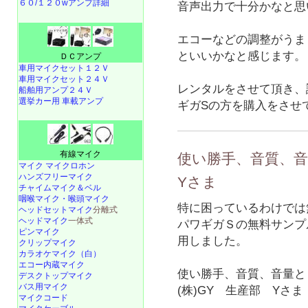
６０/１２０wアンプ詳細
音声出力で十分かなと思
エコーなどの調整がうま
といいかなと感じます。
ＤＣアンプ
車用マイクセット１２Ｖ
車用マイクセット２４Ｖ
レンタルをさせて頂き、
船舶用アンプ２４Ｖ
選挙カー用 車載アンプ
ギガSの方を購入をさせて
有線マイク
使い勝手、音質、音
マイク マイクロホン
ハンズフリーマイク
Yさま
チャイムマイク＆ベル
咽喉マイク・喉頭マイク
特に困っているわけでは
ヘッドセットマイク
分離式
ヘッドマイク
一体式
パワギガＳの無料サンプ
ピンマイク
用しました。
クリップマイク
カラオケマイク（白）
エコー内蔵マイク
使い勝手、音質、音量と
デスクトップマイク
バス用マイク
(株)GY 生産部 Yさま
マイクコード