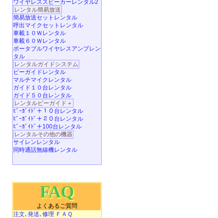
ワイヤレススピーカーレンタル2
レンタル簡易放送
簡易放送セットレンタル
呼出マイクセットレンタル
車載１０Ｗレンタル
車載６０Ｗレンタル
ポータブルワイヤレスアンプレン
タル
レンタルガイドシステム
ビーガイドレンタル
マルチマイクレンタル
ガイド１０台レンタル
ガイド５０台レンタル
レンタルビーガイド＋
ﾋﾞｰｶﾞｲﾄﾞ＋１０台レンタル
ﾋﾞｰｶﾞｲﾄﾞ＋２０台レンタル
ﾋﾞｰｶﾞｲﾄﾞ＋100台レンタル
レンタルその他の機器
サイレンレンタル
同時通話無線機レンタル
FAQ
よくあるご質問
注文､発送､修理 ＦＡＱ