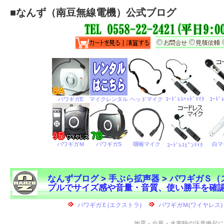
■
なんず（南豆無線電機）公式ブログ
なんずブログ
>
手ぶら拡声器
>
パワギガＳ（
プルでサイズ感や音量・音質、使い勝手を確
←
地震・台風・水害時の注意喚起に