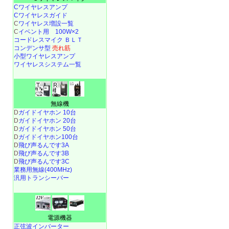
Cワイヤレスアンプ
Cワイヤレスガイド
C
ワイヤレス増設一覧
C
イベント用 100W×2
コードレスマイク ＢＬＴ
コンデンサ型
売れ筋
小型ワイヤレスアンプ
ワイヤレスシステム一覧
無線機
D
ガイドイヤホン 10台
D
ガイドイヤホン 20台
D
ガイドイヤホン 50台
D
ガイドイヤホン100台
D
飛び声るんです3A
D
飛び声るんです3B
D
飛び声るんです3C
業務用無線(400MHz)
汎用トランシーバー
電源機器
正弦波インバーター