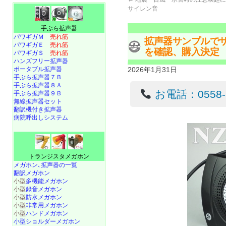
サイレン音
手ぶら拡声器
パワギガＭ
売れ筋
拡声器サンプルで
パワギガＥ
売れ筋
を確認、購入決定
パワギガＳ
売れ筋
ハンズフリー拡声器
ポータブル拡声器
2026年1月31日
手ぶら拡声器７Ｂ
手ぶら拡声器８Ａ
お電話：0558-22
手ぶら拡声器９Ｂ
無線拡声器セット
翻訳機付き拡声器
病院呼出しシステム
トランジスタメガホン
メガホン､拡声器の一覧
翻訳メガホン
小型
多機能メガホン
小型
録音メガホン
小型
防水メガホン
小型
非常用メガホン
小型
ハンドメガホン
小型ショルダーメガホン