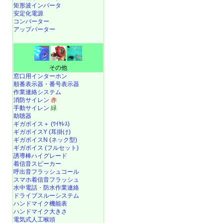
矩形波インバータ
安定化電源
コンバーター
アップバーター
その他
窓口用インターホン
順番表示器・番号表示器
作業連絡システム
消防サイレン
赤
手動サイレン
緑
助聴器
ギガボイス＋ (ﾜｲﾔﾚｽ)
ギガボイスY (耳掛け)
ギガボイスN (ネック型)
ギガボイス (フルセット)
誘導棒ハイグレード
着信音スピーカー
呼出音フラッシュコール
スマホ着信音フラッシュ
水中電話
・
防水作業連絡
ドライブスルーシステム
ハンドマイク機能表
ハンドマイク大きさ
電気式人工喉頭