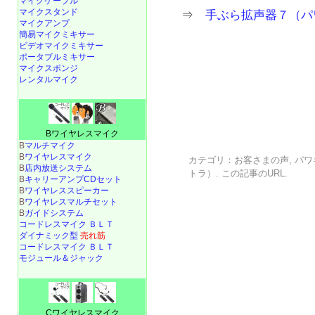
マイクケーブル
マイクスタンド
⇒
手ぶら拡声器７（パ
マイクアンプ
簡易マイクミキサー
ビデオマイクミキサー
ポータブルミキサー
マイクスポンジ
レンタルマイク
Bワイヤレスマイク
B
マルチマイク
B
ワイヤレスマイク
カテゴリ：
お客さまの声
,
パワ
B
店内放送システム
トラ）
. この記事の
URL
.
B
キャリーアンプCDセット
B
ワイヤレススピーカー
B
ワイヤレスマルチセット
B
ガイドシステム
コードレスマイク ＢＬＴ
ダイナミック型
売れ筋
コードレスマイク ＢＬＴ
モジュール＆ジャック
Cワイヤレスマイク