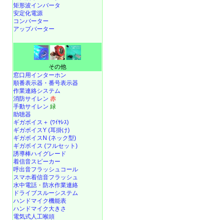
矩形波インバータ
安定化電源
コンバーター
アップバーター
その他
窓口用インターホン
順番表示器・番号表示器
作業連絡システム
消防サイレン
赤
手動サイレン
緑
助聴器
ギガボイス＋ (ﾜｲﾔﾚｽ)
ギガボイスY (耳掛け)
ギガボイスN (ネック型)
ギガボイス (フルセット)
誘導棒ハイグレード
着信音スピーカー
呼出音フラッシュコール
スマホ着信音フラッシュ
水中電話
・
防水作業連絡
ドライブスルーシステム
ハンドマイク機能表
ハンドマイク大きさ
電気式人工喉頭