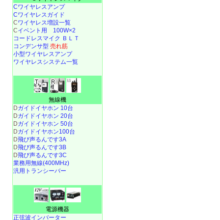
Cワイヤレスアンプ
Cワイヤレスガイド
C
ワイヤレス増設一覧
C
イベント用 100W×2
コードレスマイク ＢＬＴ
コンデンサ型
売れ筋
小型ワイヤレスアンプ
ワイヤレスシステム一覧
無線機
D
ガイドイヤホン 10台
D
ガイドイヤホン 20台
D
ガイドイヤホン 50台
D
ガイドイヤホン100台
D
飛び声るんです3A
D
飛び声るんです3B
D
飛び声るんです3C
業務用無線(400MHz)
汎用トランシーバー
電源機器
正弦波インバーター