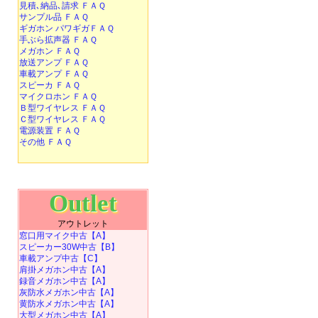
見積､納品､請求 ＦＡＱ
サンプル品 ＦＡＱ
ギガホン パワギガＦＡＱ
手ぶら拡声器 ＦＡＱ
メガホン ＦＡＱ
放送アンプ ＦＡＱ
車載アンプ ＦＡＱ
スピーカ ＦＡＱ
マイクロホン ＦＡＱ
Ｂ型ワイヤレス ＦＡＱ
Ｃ型ワイヤレス ＦＡＱ
電源装置 ＦＡＱ
その他 ＦＡＱ
Outlet
アウトレット
窓口用マイク中古【A】
スピーカー30W中古【B】
車載アンプ中古【C】
肩掛メガホン中古【A】
録音メガホン中古【A】
灰防水メガホン中古【A】
黄防水メガホン中古【A】
大型メガホン中古【A】