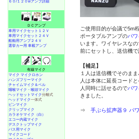
６０/１２０wアンプ詳細
ＤＣアンプ
ご使用目的が会議で5m
車用マイクセット１２Ｖ
ポータブルアンプの
パワギ
車用マイクセット２４Ｖ
船舶用アンプ２４Ｖ
います。ワイヤレスなの
選挙カー用 車載アンプ
前にセットし、送信機で
【補足】
有線マイク
１人は送信機でそのまま
マイク マイクロホン
ハンズフリーマイク
人は本体に延長コードと
チャイムマイク＆ベル
人同時に話せるので
パワギ
咽喉マイク・喉頭マイク
ヘッドセットマイク
分離式
きました。
ヘッドマイク
一体式
ピンマイク
クリップマイク
⇒
手ぶら拡声器９ パ
カラオケマイク（白）
エコー内蔵マイク
デスクトップマイク
バス用マイク
マイクコード