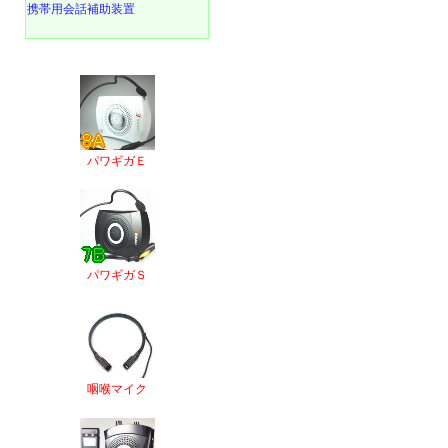
携帯用会話補助装置
パワギガＥ
パワギガＳ
咽喉マイク