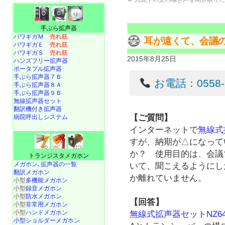
手ぶら拡声器
パワギガＭ
売れ筋
耳が遠くて、会議
パワギガＥ
売れ筋
パワギガＳ
売れ筋
2015年8月25日
ハンズフリー拡声器
ポータブル拡声器
手ぶら拡声器７Ｂ
お電話：0558-22
手ぶら拡声器８Ａ
手ぶら拡声器９Ｂ
無線拡声器セット
翻訳機付き拡声器
【ご質問】
病院呼出しシステム
インターネットで
無線式拡
すが、納期が△になって
か？ 使用目的は、会議
トランジスタメガホン
メガホン､拡声器の一覧
いて、聞こえるようにし
翻訳メガホン
か離れていません。
小型
多機能メガホン
小型
録音メガホン
小型
防水メガホン
【回答】
小型
非常用メガホン
小型
ハンドメガホン
無線式拡声器セットNZ640
小型ショルダーメガホン