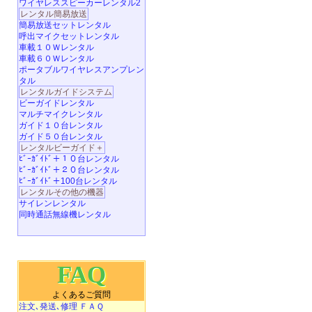
ワイヤレススピーカーレンタル2
レンタル簡易放送
簡易放送セットレンタル
呼出マイクセットレンタル
車載１０Ｗレンタル
車載６０Ｗレンタル
ポータブルワイヤレスアンプレン
タル
レンタルガイドシステム
ビーガイドレンタル
マルチマイクレンタル
ガイド１０台レンタル
ガイド５０台レンタル
レンタルビーガイド＋
ﾋﾞｰｶﾞｲﾄﾞ＋１０台レンタル
ﾋﾞｰｶﾞｲﾄﾞ＋２０台レンタル
ﾋﾞｰｶﾞｲﾄﾞ＋100台レンタル
レンタルその他の機器
サイレンレンタル
同時通話無線機レンタル
FAQ
よくあるご質問
注文､発送､修理 ＦＡＱ