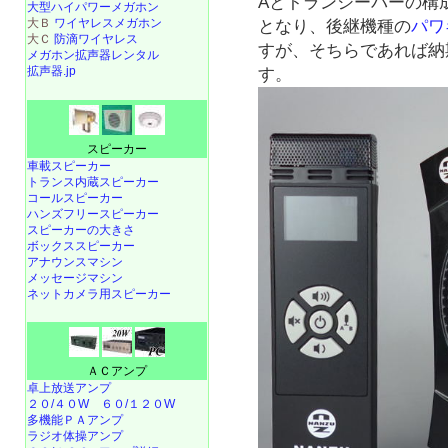
Aとトランシーバーの構成で
大型ハイパワーメガホン
大Ｂ
ワイヤレスメガホン
となり、後継機種の
パワギ
大Ｃ
防滴ワイヤレス
すが、そちらであれば納
メガホン拡声器レンタル
拡声器.jp
す。
スピーカー
車載スピーカー
トランス内蔵スピーカー
コールスピーカー
ハンズフリースピーカー
スピーカーの大きさ
ボックススピーカー
アナウンスマシン
メッセージマシン
ネットカメラ用スピーカー
ＡＣアンプ
卓上放送アンプ
２０/４０W
６０/１２０W
多機能ＰＡアンプ
ラジオ体操アンプ