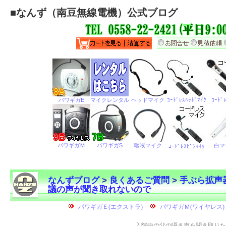
■
なんず（南豆無線電機）公式ブログ
なんずブログ
>
良くあるご質問
>
手ぶら拡声
議の声が聞き取れないので
←
入院中の父の囁き声を聞き取りた