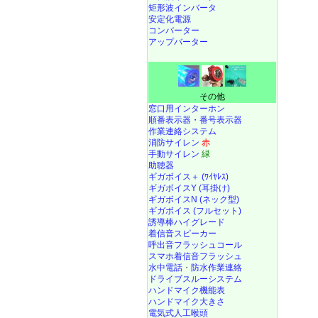
矩形波インバータ
安定化電源
コンバーター
アップバーター
その他
窓口用インターホン
順番表示器・番号表示器
作業連絡システム
消防サイレン
赤
手動サイレン
緑
助聴器
ギガボイス＋ (ﾜｲﾔﾚｽ)
ギガボイスY (耳掛け)
ギガボイスN (ネック型)
ギガボイス (フルセット)
誘導棒ハイグレード
着信音スピーカー
呼出音フラッシュコール
スマホ着信音フラッシュ
水中電話
・
防水作業連絡
ドライブスルーシステム
ハンドマイク機能表
ハンドマイク大きさ
電気式人工喉頭