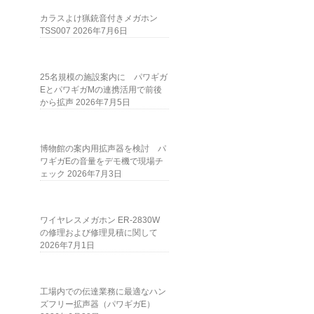
カラスよけ猟銃音付きメガホン
TSS007
2026年7月6日
25名規模の施設案内に パワギガ
EとパワギガMの連携活用で前後
から拡声
2026年7月5日
博物館の案内用拡声器を検討 パ
ワギガEの音量をデモ機で現場チ
ェック
2026年7月3日
ワイヤレスメガホン ER-2830W
の修理および修理見積に関して
2026年7月1日
工場内での伝達業務に最適なハン
ズフリー拡声器（パワギガE）