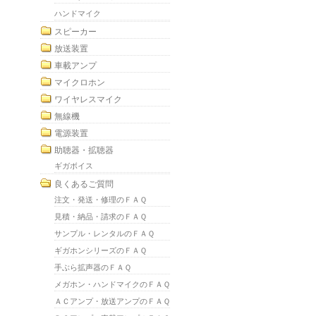
ハンドマイク
スピーカー
放送装置
車載アンプ
マイクロホン
ワイヤレスマイク
無線機
電源装置
助聴器・拡聴器
ギガボイス
良くあるご質問
注文・発送・修理のＦＡＱ
見積・納品・請求のＦＡＱ
サンプル・レンタルのＦＡＱ
ギガホンシリーズのＦＡＱ
手ぶら拡声器のＦＡＱ
メガホン・ハンドマイクのＦＡＱ
ＡＣアンプ・放送アンプのＦＡＱ