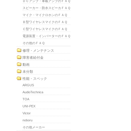
ＤＣアンプ・車載アンプのＦＡＱ
スピーカー・防水スピーカＦＡＱ
マイク・マイクロホンのＦＡＱ
Ｂ型ワイヤレスマイクのＦＡＱ
Ｃ型ワイヤレスマイクのＦＡＱ
電源装置・インバーターのＦＡＱ
その他のＦＡＱ
修理・メンテナンス
障害者給付金
動画
未分類
性能・スペック
ARGUS
AudioTechnica
TOA
UNI-PEX
Victor
noboru
その他メーカー