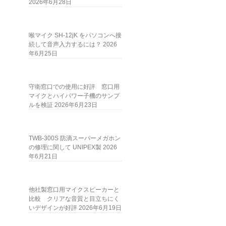
2026年6月28日
喉マイク SH-12jK をパソコンへ接
続して音声入力するには？
2026
年6月25日
守衛窓口での使用に好評 窓口用
マイクとハイパワー子機のサンプ
ルを検証
2026年6月23日
TWB-300S 防滴スーパーメガホン
の修理に関して UNIPEX製
2026
年6月21日
他社製窓口用マイクスピーカーと
比較 クリアな音質と目立ちにく
いデザインが好評
2026年6月19日