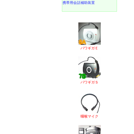
携帯用会話補助装置
パワギガＥ
パワギガＳ
咽喉マイク