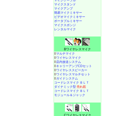
マイクケーブル
マイクスタンド
マイクアンプ
簡易マイクミキサー
ビデオマイクミキサー
ポータブルミキサー
マイクスポンジ
レンタルマイク
Bワイヤレスマイク
B
マルチマイク
B
ワイヤレスマイク
B
店内放送システム
B
キャリーアンプCDセット
B
ワイヤレススピーカー
B
ワイヤレスマルチセット
B
ガイドシステム
コードレスマイク ＢＬＴ
ダイナミック型
売れ筋
コードレスマイク ＢＬＴ
モジュール＆ジャック
Cワイヤレスマイク