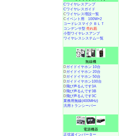
Cワイヤレスアンプ
Cワイヤレスガイド
C
ワイヤレス増設一覧
C
イベント用 100W×2
コードレスマイク ＢＬＴ
コンデンサ型
売れ筋
小型ワイヤレスアンプ
ワイヤレスシステム一覧
無線機
D
ガイドイヤホン 10台
D
ガイドイヤホン 20台
D
ガイドイヤホン 50台
D
ガイドイヤホン100台
D
飛び声るんです3A
D
飛び声るんです3B
D
飛び声るんです3C
業務用無線(400MHz)
汎用トランシーバー
電源機器
正弦波インバーター