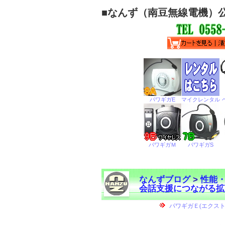
■
なんず（南豆無線電機）
なんずブログ
>
性能
会話支援につながる拡
←