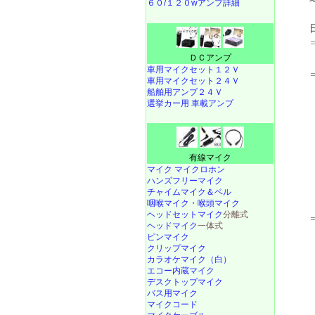
６０/１２０wアンプ詳細
ＤＣアンプ
車用マイクセット１２Ｖ
車用マイクセット２４Ｖ
船舶用アンプ２４Ｖ
選挙カー用 車載アンプ
有線マイク
マイク マイクロホン
ハンズフリーマイク
チャイムマイク＆ベル
咽喉マイク・喉頭マイク
ヘッドセットマイク
分離式
ヘッドマイク
一体式
ピンマイク
クリップマイク
カラオケマイク（白）
エコー内蔵マイク
デスクトップマイク
バス用マイク
マイクコード