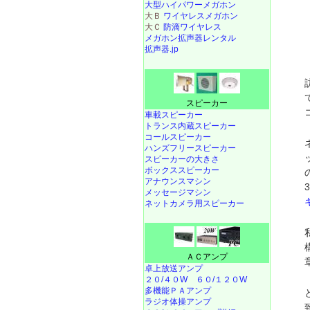
大型ハイパワーメガホン
大Ｂ
ワイヤレスメガホン
大Ｃ
防滴ワイヤレス
メガホン拡声器レンタル
拡声器.jp
スピーカー
車載スピーカー
トランス内蔵スピーカー
コールスピーカー
ハンズフリースピーカー
スピーカーの大きさ
ボックススピーカー
アナウンスマシン
メッセージマシン
ネットカメラ用スピーカー
ＡＣアンプ
卓上放送アンプ
２０/４０W
６０/１２０W
多機能ＰＡアンプ
ラジオ体操アンプ