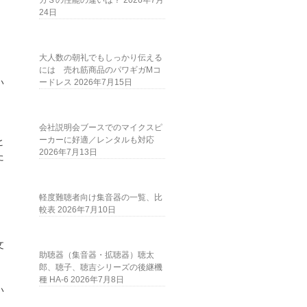
ガＳの性能の違いは？
2026年7月
24日
大人数の朝礼でもしっかり伝える
には 売れ筋商品のパワギガMコ
い
ードレス
2026年7月15日
会社説明会ブースでのマイクスピ
ーカーに好適／レンタルも対応
ヒ
2026年7月13日
た
ワ
軽度難聴者向け集音器の一覧、比
較表
2026年7月10日
文
助聴器（集音器・拡聴器）聴太
郎、聴子、聴吉シリーズの後継機
種 HA-6
2026年7月8日
い