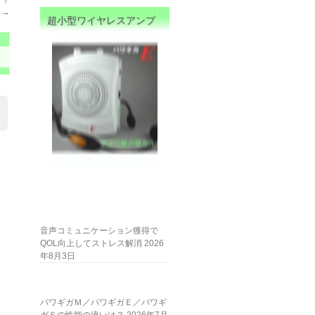
ル
→
超小型ワイヤレスアンプ
音声コミュニケーション獲得で
QOL向上してストレス解消
2026
年8月3日
パワギガＭ／パワギガＥ／パワギ