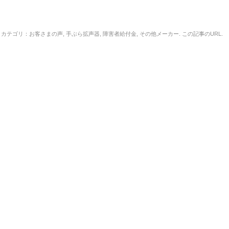
カテゴリ：
お客さまの声
,
手ぶら拡声器
,
障害者給付金
,
その他メーカー
. この記事の
URL
.