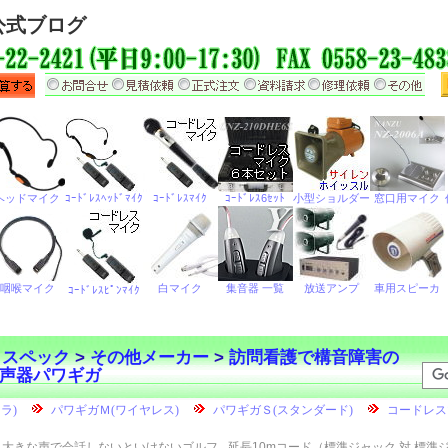
公式ブログ
・スペック
>
その他メーカー
>
訪問看護で構音障害の
声器パワギガ
大きな声で会話しないといけないゴルフ
延長10mコード（標準ジャック 対 標準