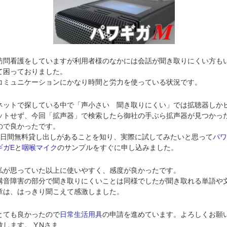
訪問看護をしていますが利用者様のなかには会話が聞き取りにくい方も
て困っておりました。
コミュニケーションにかなり時間と労力を使っている状況です。
ネットで探している中で「声小さい 聞き取りにくい」では拡聴器しか
ットせず、今回「拡声器」で検索したら御社の手ぶら拡声器が見つかっ
ので良かったです。
3日間無料貸し出しがあることを知り、実際に試してみたいと思って
パ
ギガE
と
咽喉マイク
のサンプルをすぐに申し込みました。
私が思っていた以上に使いやすく、感度が良かったです。
構音障害の部分で聞き取りにくいことは同様でしたが聞き取れる単語や
章は、はっきり聞こえて感激しました。
とても良かったので
日常生活用具
の申請を進めています。よろしくお願
致します。 Y.Nさま