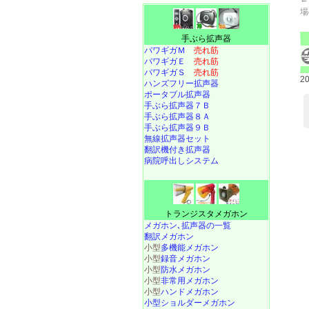
場
手ぶら拡声器
パワギガＭ
売れ筋
パワギガＥ
売れ筋
パワギガＳ
売れ筋
2
ハンズフリー拡声器
ポータブル拡声器
手ぶら拡声器７Ｂ
手ぶら拡声器８Ａ
手ぶら拡声器９Ｂ
無線拡声器セット
翻訳機付き拡声器
病院呼出しシステム
トランジスタメガホン
メガホン､拡声器の一覧
翻訳メガホン
小型
多機能メガホン
小型
録音メガホン
小型
防水メガホン
小型
非常用メガホン
小型
ハンドメガホン
小型ショルダーメガホン