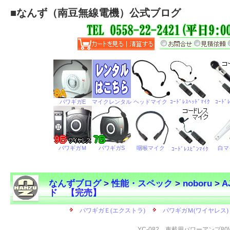
■
なんず（南豆無線電機）公式ブログ
なんずブログ
>
性能・スペック
>
noboru
>
A
ド 【完売】
←
YC-082 車載用パワーアンプ8