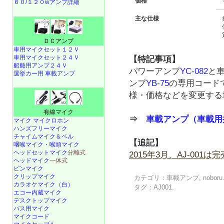
価格
６０/１２０wアンプ詳細
主な仕様
ＤＣアンプ
車用マイクセット１２Ｖ
車用マイクセット２４Ｖ
【特記事項】
船舶用アンプ２４Ｖ
パワーアンプ
YC-082
と
選挙カー用 車載アンプ
ンプ
YB-75
の専用コード
様・価格などを変更する
有線マイク
⇒
車載アンプ（車載用拡
マイク マイクロホン
ハンズフリーマイク
チャイムマイク＆ベル
【追記】
咽喉マイク・喉頭マイク
ヘッドセットマイク
分離式
2015年3月、AJ-001
ヘッドマイク
一体式
ピンマイク
クリップマイク
カテゴリ：
車載アンプ
,
noboru
カラオケマイク（白）
タグ：
AJ001
.
エコー内蔵マイク
デスクトップマイク
バス用マイク
マイクコード