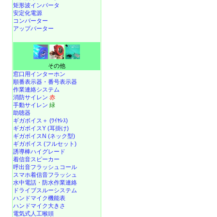
矩形波インバータ
安定化電源
コンバーター
アップバーター
その他
窓口用インターホン
順番表示器・番号表示器
作業連絡システム
消防サイレン
赤
手動サイレン
緑
助聴器
ギガボイス＋ (ﾜｲﾔﾚｽ)
ギガボイスY (耳掛け)
ギガボイスN (ネック型)
ギガボイス (フルセット)
誘導棒ハイグレード
着信音スピーカー
呼出音フラッシュコール
スマホ着信音フラッシュ
水中電話
・
防水作業連絡
ドライブスルーシステム
ハンドマイク機能表
ハンドマイク大きさ
電気式人工喉頭