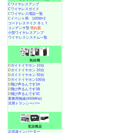
Cワイヤレスアンプ
Cワイヤレスガイド
C
ワイヤレス増設一覧
C
イベント用 100W×2
コードレスマイク ＢＬＴ
コンデンサ型
売れ筋
小型ワイヤレスアンプ
ワイヤレスシステム一覧
無線機
D
ガイドイヤホン 10台
D
ガイドイヤホン 20台
D
ガイドイヤホン 50台
D
ガイドイヤホン100台
D
飛び声るんです3A
D
飛び声るんです3B
D
飛び声るんです3C
業務用無線(400MHz)
汎用トランシーバー
電源機器
正弦波インバーター