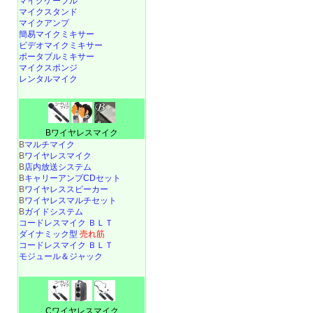
マイクケーブル
マイクスタンド
マイクアンプ
簡易マイクミキサー
ビデオマイクミキサー
ポータブルミキサー
マイクスポンジ
レンタルマイク
Bワイヤレスマイク
B
マルチマイク
B
ワイヤレスマイク
B
店内放送システム
B
キャリーアンプCDセット
B
ワイヤレススピーカー
B
ワイヤレスマルチセット
B
ガイドシステム
コードレスマイク ＢＬＴ
ダイナミック型
売れ筋
コードレスマイク ＢＬＴ
モジュール＆ジャック
Cワイヤレスマイク