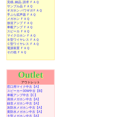
見積､納品､請求 ＦＡＱ
サンプル品 ＦＡＱ
ギガホン パワギガＦＡＱ
手ぶら拡声器 ＦＡＱ
メガホン ＦＡＱ
放送アンプ ＦＡＱ
車載アンプ ＦＡＱ
スピーカ ＦＡＱ
マイクロホン ＦＡＱ
Ｂ型ワイヤレス ＦＡＱ
Ｃ型ワイヤレス ＦＡＱ
電源装置 ＦＡＱ
その他 ＦＡＱ
Outlet
アウトレット
窓口用マイク中古【A】
スピーカー30W中古【B】
車載アンプ中古【C】
肩掛メガホン中古【A】
録音メガホン中古【A】
灰防水メガホン中古【A】
黄防水メガホン中古【A】
大型メガホン中古【A】