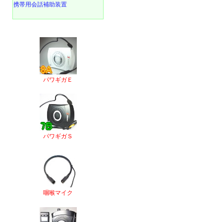
携帯用会話補助装置
パワギガＥ
パワギガＳ
咽喉マイク