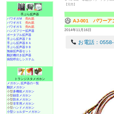
【完売】
手ぶら拡声器
パワギガＭ
売れ筋
AJ-001 パワ
パワギガＥ
売れ筋
パワギガＳ
売れ筋
2014年11月16日
ハンズフリー拡声器
ポータブル拡声器
手ぶら拡声器７Ｂ
お電話：0558-22
手ぶら拡声器８Ａ
手ぶら拡声器９Ｂ
無線拡声器セット
翻訳機付き拡声器
病院呼出しシステム
トランジスタメガホン
メガホン､拡声器の一覧
翻訳メガホン
小型
多機能メガホン
小型
録音メガホン
小型
防水メガホン
小型
非常用メガホン
小型
ハンドメガホン
小型ショルダーメガホン