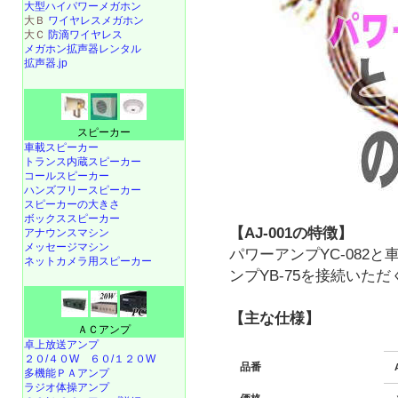
大型ハイパワーメガホン
大Ｂ
ワイヤレスメガホン
大Ｃ
防滴ワイヤレス
メガホン拡声器レンタル
拡声器.jp
スピーカー
車載スピーカー
トランス内蔵スピーカー
コールスピーカー
ハンズフリースピーカー
スピーカーの大きさ
ボックススピーカー
【AJ-001の特徴】
アナウンスマシン
メッセージマシン
パワーアンプYC-082
ネットカメラ用スピーカー
ンプYB-75を接続いた
【主な仕様】
ＡＣアンプ
卓上放送アンプ
２０/４０W
６０/１２０W
品番
多機能ＰＡアンプ
ラジオ体操アンプ