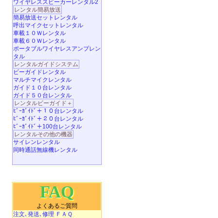
ワイヤレススピーカーレンタル2
レンタル簡易放送
簡易放送セットレンタル
呼出マイクセットレンタル
車載１０Ｗレンタル
車載６０Ｗレンタル
ポータブルワイヤレスアンプレン
タル
レンタルガイドシステム
ビーガイドレンタル
マルチマイクレンタル
ガイド１０台レンタル
ガイド５０台レンタル
レンタルビーガイド＋
ﾋﾞｰｶﾞｲﾄﾞ＋１０台レンタル
ﾋﾞｰｶﾞｲﾄﾞ＋２０台レンタル
ﾋﾞｰｶﾞｲﾄﾞ＋100台レンタル
レンタルその他の機器
サイレンレンタル
同時通話無線機レンタル
FAQ
よくあるご質問
注文､発送､修理 ＦＡＱ