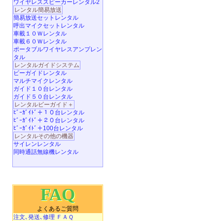
ワイヤレススピーカーレンタル2
レンタル簡易放送
簡易放送セットレンタル
呼出マイクセットレンタル
車載１０Ｗレンタル
車載６０Ｗレンタル
ポータブルワイヤレスアンプレン
タル
レンタルガイドシステム
ビーガイドレンタル
マルチマイクレンタル
ガイド１０台レンタル
ガイド５０台レンタル
レンタルビーガイド＋
ﾋﾞｰｶﾞｲﾄﾞ＋１０台レンタル
ﾋﾞｰｶﾞｲﾄﾞ＋２０台レンタル
ﾋﾞｰｶﾞｲﾄﾞ＋100台レンタル
レンタルその他の機器
サイレンレンタル
同時通話無線機レンタル
FAQ
よくあるご質問
注文､発送､修理 ＦＡＱ