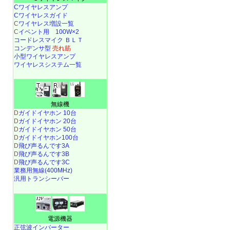
Cワイヤレスアンプ
Cワイヤレスガイド
C
ワイヤレス増設一覧
C
イベント用 100W×2
コードレスマイク ＢＬＴ
コンデンサ型
売れ筋
小型ワイヤレスアンプ
ワイヤレスシステム一覧
無線機
D
ガイドイヤホン 10台
D
ガイドイヤホン 20台
D
ガイドイヤホン 50台
D
ガイドイヤホン100台
D
飛び声るんです3A
D
飛び声るんです3B
D
飛び声るんです3C
業務用無線(400MHz)
汎用トランシーバー
電源機器
正弦波インバーター