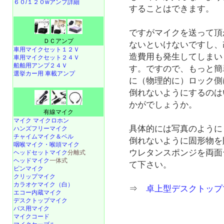
６０/１２０wアンプ詳細
することはできます。
ですがマイクを送って頂
ＤＣアンプ
ないといけないですし、
車用マイクセット１２Ｖ
造費用も発生してしまい
車用マイクセット２４Ｖ
船舶用アンプ２４Ｖ
す。ですので、もっと簡
選挙カー用 車載アンプ
に（物理的に）ロック側
倒れないようにするのは
かがでしょうか。
有線マイク
マイク マイクロホン
具体的には写真のように
ハンズフリーマイク
チャイムマイク＆ベル
倒れないように固形物を
咽喉マイク・喉頭マイク
ウレタンスポンジを両面
ヘッドセットマイク
分離式
ヘッドマイク
一体式
て下さい。
ピンマイク
クリップマイク
カラオケマイク（白）
⇒
卓上型デスクトップマ
エコー内蔵マイク
デスクトップマイク
バス用マイク
マイクコード