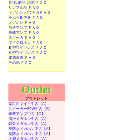
見積､納品､請求 ＦＡＱ
サンプル品 ＦＡＱ
ギガホン パワギガＦＡＱ
手ぶら拡声器 ＦＡＱ
メガホン ＦＡＱ
放送アンプ ＦＡＱ
車載アンプ ＦＡＱ
スピーカ ＦＡＱ
マイクロホン ＦＡＱ
Ｂ型ワイヤレス ＦＡＱ
Ｃ型ワイヤレス ＦＡＱ
電源装置 ＦＡＱ
その他 ＦＡＱ
Outlet
アウトレット
窓口用マイク中古【A】
スピーカー30W中古【B】
車載アンプ中古【C】
肩掛メガホン中古【A】
録音メガホン中古【A】
灰防水メガホン中古【A】
黄防水メガホン中古【A】
大型メガホン中古【A】