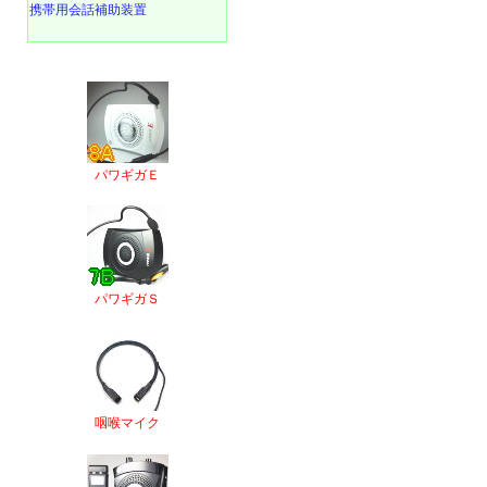
携帯用会話補助装置
パワギガＥ
パワギガＳ
咽喉マイク