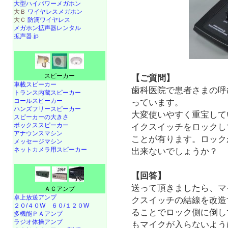
大型ハイパワーメガホン
大Ｂ
ワイヤレスメガホン
大Ｃ
防滴ワイヤレス
メガホン拡声器レンタル
拡声器.jp
スピーカー
【ご質問】
車載スピーカー
歯科医院で患者さまの呼び
トランス内蔵スピーカー
コールスピーカー
っています。
ハンズフリースピーカー
大変使いやすく重宝して
スピーカーの大きさ
ボックススピーカー
イクスイッチをロックし
アナウンスマシン
ことが有ります。ロック
メッセージマシン
ネットカメラ用スピーカー
出来ないでしょうか？
【回答】
送って頂きましたら、マ
ＡＣアンプ
卓上放送アンプ
クスイッチの結線を改造
２０/４０W
６０/１２０W
ることでロック側に倒し
多機能ＰＡアンプ
ラジオ体操アンプ
もマイクが入らないよう