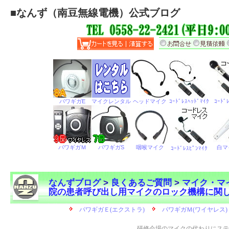
■
なんず（南豆無線電機）公式ブログ
なんずブログ
>
良くあるご質問
>
マイク・マ
院の患者呼び出し用マイクのロック機構に関
←
研修会場のマイクの代わりにステ