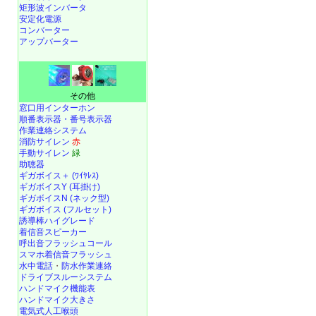
矩形波インバータ
安定化電源
コンバーター
アップバーター
その他
窓口用インターホン
順番表示器・番号表示器
作業連絡システム
消防サイレン
赤
手動サイレン
緑
助聴器
ギガボイス＋ (ﾜｲﾔﾚｽ)
ギガボイスY (耳掛け)
ギガボイスN (ネック型)
ギガボイス (フルセット)
誘導棒ハイグレード
着信音スピーカー
呼出音フラッシュコール
スマホ着信音フラッシュ
水中電話
・
防水作業連絡
ドライブスルーシステム
ハンドマイク機能表
ハンドマイク大きさ
電気式人工喉頭