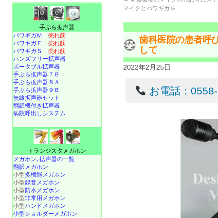
マイクとパワギガを
手ぶら拡声器
パワギガＭ
売れ筋
歯科医院の患者呼
パワギガＥ
売れ筋
して
パワギガＳ
売れ筋
ハンズフリー拡声器
ポータブル拡声器
2022年2月25日
手ぶら拡声器７Ｂ
手ぶら拡声器８Ａ
お電話：0558-22
手ぶら拡声器９Ｂ
無線拡声器セット
翻訳機付き拡声器
病院呼出しシステム
トランジスタメガホン
メガホン､拡声器の一覧
翻訳メガホン
小型
多機能メガホン
小型
録音メガホン
小型
防水メガホン
小型
非常用メガホン
小型
ハンドメガホン
小型ショルダーメガホン