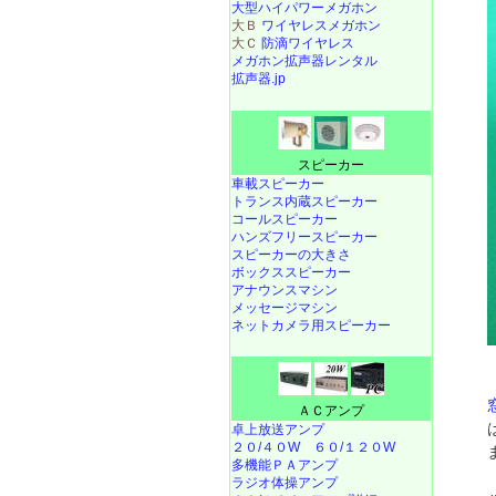
大型ハイパワーメガホン
大Ｂ
ワイヤレスメガホン
大Ｃ
防滴ワイヤレス
メガホン拡声器レンタル
拡声器.jp
スピーカー
車載スピーカー
トランス内蔵スピーカー
コールスピーカー
ハンズフリースピーカー
スピーカーの大きさ
ボックススピーカー
アナウンスマシン
メッセージマシン
ネットカメラ用スピーカー
ＡＣアンプ
卓上放送アンプ
２０/４０W
６０/１２０W
多機能ＰＡアンプ
ラジオ体操アンプ