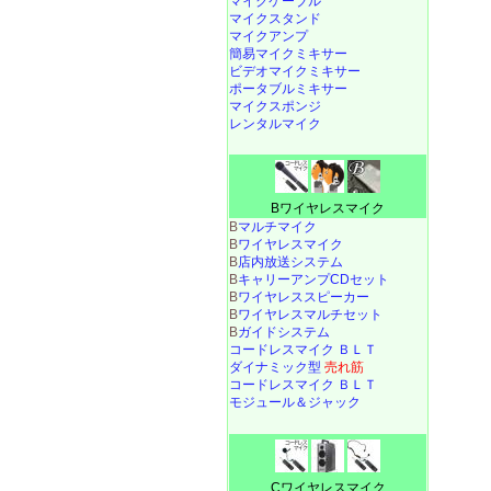
マイクケーブル
マイクスタンド
マイクアンプ
簡易マイクミキサー
ビデオマイクミキサー
ポータブルミキサー
マイクスポンジ
レンタルマイク
Bワイヤレスマイク
B
マルチマイク
B
ワイヤレスマイク
B
店内放送システム
B
キャリーアンプCDセット
B
ワイヤレススピーカー
B
ワイヤレスマルチセット
B
ガイドシステム
コードレスマイク ＢＬＴ
ダイナミック型
売れ筋
コードレスマイク ＢＬＴ
モジュール＆ジャック
Cワイヤレスマイク