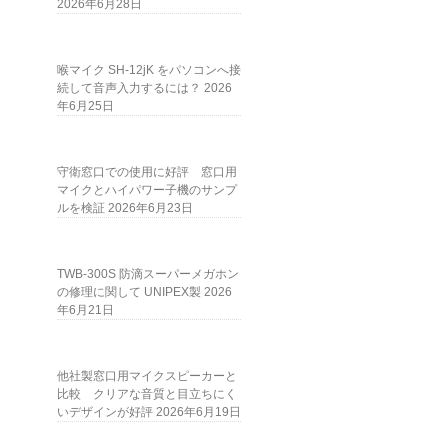
2026年6月28日
喉マイク SH-12jK をパソコンへ接
続して音声入力するには？
2026
年6月25日
守衛窓口での使用に好評 窓口用
マイクとハイパワー子機のサンプ
ルを検証
2026年6月23日
TWB-300S 防滴スーパーメガホン
の修理に関して UNIPEX製
2026
年6月21日
他社製窓口用マイクスピーカーと
比較 クリアな音質と目立ちにく
いデザインが好評
2026年6月19日