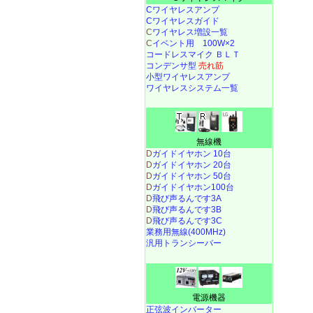
Cワイヤレスアンプ
Cワイヤレスガイド
C
ワイヤレス増設一覧
C
イベント用 100W×2
コードレスマイク ＢＬＴ
コンデンサ型
売れ筋
小型ワイヤレスアンプ
ワイヤレスシステム一覧
無線機
D
ガイドイヤホン 10台
D
ガイドイヤホン 20台
D
ガイドイヤホン 50台
D
ガイドイヤホン100台
D
飛び声るんです3A
D
飛び声るんです3B
D
飛び声るんです3C
業務用無線(400MHz)
汎用トランシーバー
電源機器
正弦波インバーター