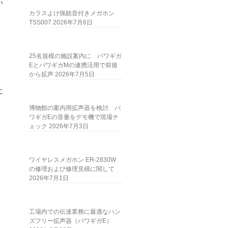
い
。
カラスよけ猟銃音付きメガホン
TSS007
2026年7月6日
25名規模の施設案内に パワギガ
EとパワギガMの連携活用で前後
から拡声
2026年7月5日
に
、
博物館の案内用拡声器を検討 パ
ワギガEの音量をデモ機で現場チ
ェック
2026年7月3日
ワイヤレスメガホン ER-2830W
の修理および修理見積に関して
2026年7月1日
工場内での伝達業務に最適なハン
ズフリー拡声器（パワギガE）