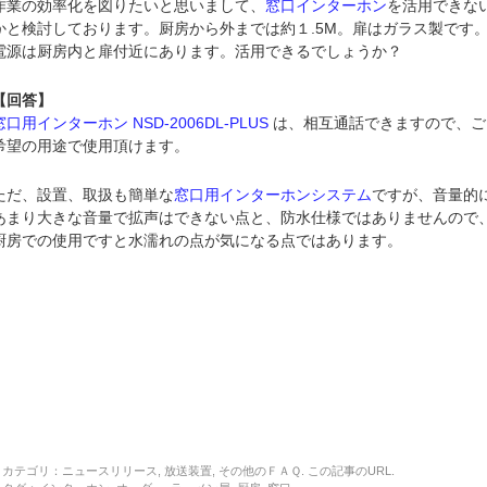
作業の効率化を図りたいと思いまして、
窓口インターホン
を活用できな
かと検討しております。厨房から外までは約１.5M。扉はガラス製です
電源は厨房内と扉付近にあります。活用できるでしょうか？
【回答】
窓口用インターホン NSD-2006DL-PLUS
は、相互通話できますので、ご
希望の用途で使用頂けます。
ただ、設置、取扱も簡単な
窓口用インターホンシステム
ですが、音量的
あまり大きな音量で拡声はできない点と、防水仕様ではありませんので
厨房での使用ですと水濡れの点が気になる点ではあります。
カテゴリ：
ニュースリリース
,
放送装置
,
その他のＦＡＱ
. この記事の
URL
.