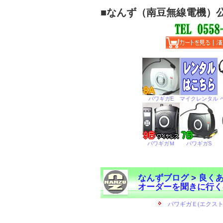
■
なんず（南豆無線電機）
なんずブログ
>
良く
オーダーを聞きに行く
←