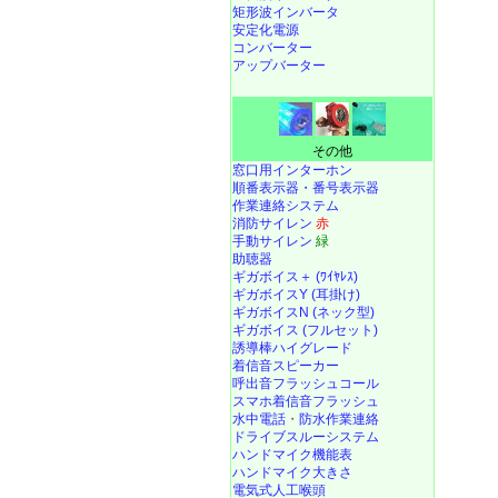
矩形波インバータ
安定化電源
コンバーター
アップバーター
その他
窓口用インターホン
順番表示器・番号表示器
作業連絡システム
消防サイレン
赤
手動サイレン
緑
助聴器
ギガボイス＋ (ﾜｲﾔﾚｽ)
ギガボイスY (耳掛け)
ギガボイスN (ネック型)
ギガボイス (フルセット)
誘導棒ハイグレード
着信音スピーカー
呼出音フラッシュコール
スマホ着信音フラッシュ
水中電話
・
防水作業連絡
ドライブスルーシステム
ハンドマイク機能表
ハンドマイク大きさ
電気式人工喉頭