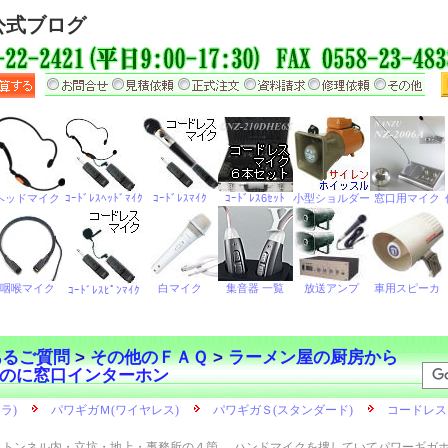
公式ブログ
あるご質問
>
その他のＦＡＱ
>
ラーメン屋の厨房から
のに窓口インターホン
トンネル内・立坑・地上・事務所の４箇
ハンドマイクを捜していてパワーギガ