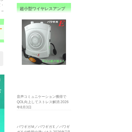
質・
超小型ワイヤレスアンプ
分
→
ー
音声コミュニケーション獲得で
QOL向上してストレス解消
2026
年8月3日
パワギガＭ／パワギガＥ／パワギ