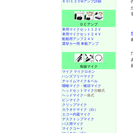
６０/１２０wアンプ詳細
ＤＣアンプ
車用マイクセット１２Ｖ
車用マイクセット２４Ｖ
船舶用アンプ２４Ｖ
選挙カー用 車載アンプ
有線マイク
マイク マイクロホン
ハンズフリーマイク
チャイムマイク＆ベル
咽喉マイク・喉頭マイク
ヘッドセットマイク
分離式
ヘッドマイク
一体式
ピンマイク
クリップマイク
カラオケマイク（白）
エコー内蔵マイク
デスクトップマイク
バス用マイク
マイクコード