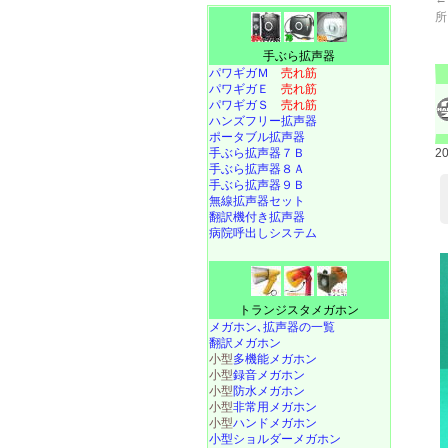
所
手ぶら拡声器
パワギガＭ
売れ筋
パワギガＥ
売れ筋
パワギガＳ
売れ筋
ハンズフリー拡声器
ポータブル拡声器
手ぶら拡声器７Ｂ
2
手ぶら拡声器８Ａ
手ぶら拡声器９Ｂ
無線拡声器セット
翻訳機付き拡声器
病院呼出しシステム
トランジスタメガホン
メガホン､拡声器の一覧
翻訳メガホン
小型
多機能メガホン
小型
録音メガホン
小型
防水メガホン
小型
非常用メガホン
小型
ハンドメガホン
小型ショルダーメガホン