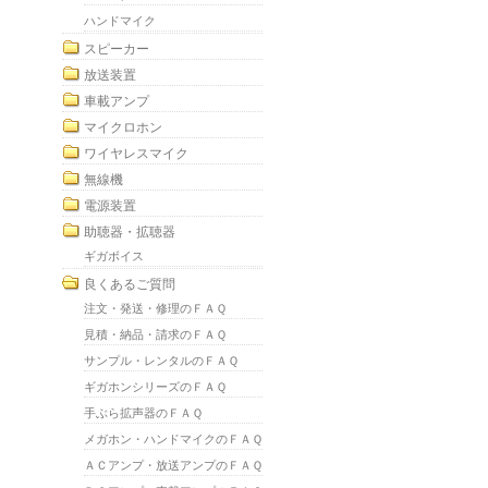
ハンドマイク
スピーカー
放送装置
車載アンプ
マイクロホン
ワイヤレスマイク
無線機
電源装置
助聴器・拡聴器
ギガボイス
良くあるご質問
注文・発送・修理のＦＡＱ
見積・納品・請求のＦＡＱ
サンプル・レンタルのＦＡＱ
ギガホンシリーズのＦＡＱ
手ぶら拡声器のＦＡＱ
メガホン・ハンドマイクのＦＡＱ
ＡＣアンプ・放送アンプのＦＡＱ