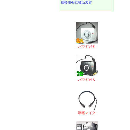
携帯用会話補助装置
パワギガＥ
パワギガＳ
咽喉マイク