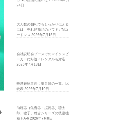
ガＳの性能の違いは？
2026年7月
24日
大人数の朝礼でもしっかり伝える
には 売れ筋商品のパワギガMコ
ードレス
2026年7月15日
会社説明会ブースでのマイクスピ
ーカーに好適／レンタルも対応
2026年7月13日
軽度難聴者向け集音器の一覧、比
較表
2026年7月10日
助聴器（集音器・拡聴器）聴太
外
郎、聴子、聴吉シリーズの後継機
種 HA-6
2026年7月8日