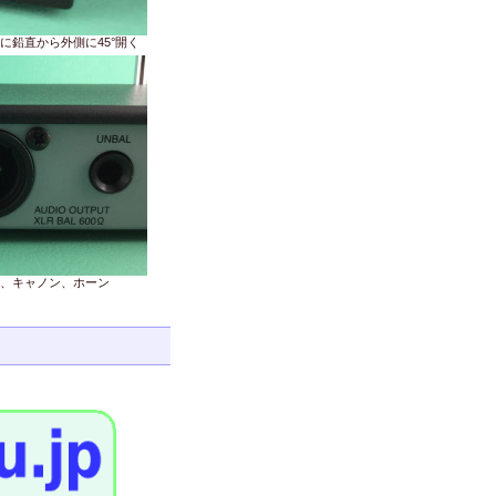
に鉛直から外側に45°開く
、キャノン、ホーン