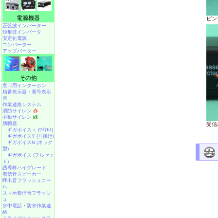
電源機器
ピン
正弦波インバーター
矩形波インバータ
安定化電源
コンバーター
アップバーター
その他
窓口用インターホン
順番表示器・番号表示
器
作業連絡システム
消防サイレン
赤
手動サイレン
緑
助聴器
受信
ギガボイス＋ (ﾜｲﾔﾚｽ)
ギガボイスY (耳掛け)
ギガボイスN (ネック
型)
ギガボイス (フルセッ
ト)
誘導棒ハイグレード
着信音スピーカー
呼出音フラッシュコー
ル
スマホ着信音フラッシ
ュ
水中電話
・
防水作業連
絡