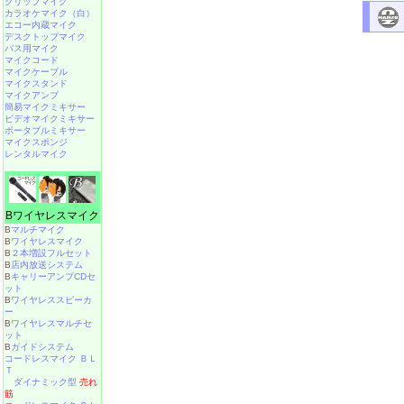
クリップマイク
カラオケマイク（白）
エコー内蔵マイク
デスクトップマイク
バス用マイク
マイクコード
マイクケーブル
マイクスタンド
マイクアンプ
簡易マイクミキサー
ビデオマイクミキサー
ポータブルミキサー
マイクスポンジ
レンタルマイク
Bワイヤレスマイク
B
マルチマイク
B
ワイヤレスマイク
B
２本増設フルセット
B
店内放送システム
B
キャリーアンプCDセ
ット
B
ワイヤレススピーカ
ー
B
ワイヤレスマルチセ
ット
B
ガイドシステム
コードレスマイク ＢＬ
Ｔ
ダイナミック型
売れ
筋