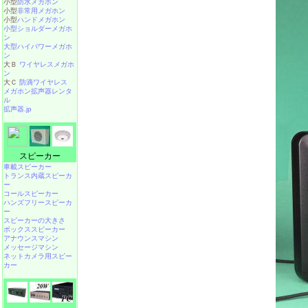
小型
防水メガホン
小型
非常用メガホン
小型
ハンドメガホン
小型ショルダーメガホ
ン
大型ハイパワーメガホ
ン
大Ｂ
ワイヤレスメガホ
ン
大Ｃ
防滴ワイヤレス
メガホン拡声器レンタ
ル
拡声器.jp
スピーカー
車載スピーカー
トランス内蔵スピーカ
ー
コールスピーカー
ハンズフリースピーカ
ー
スピーカーの大きさ
ボックススピーカー
アナウンスマシン
メッセージマシン
ネットカメラ用スピー
カー