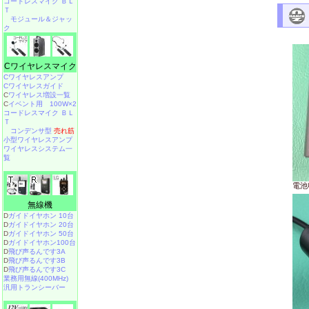
コードレスマイク ＢＬ
Ｔ
モジュール＆ジャッ
ク
Cワイヤレスマイク
Cワイヤレスアンプ
Cワイヤレスガイド
C
ワイヤレス増設一覧
C
イベント用 100W×2
コードレスマイク ＢＬ
Ｔ
コンデンサ型
売れ筋
小型ワイヤレスアンプ
ワイヤレスシステム一
覧
電池
無線機
D
ガイドイヤホン 10台
D
ガイドイヤホン 20台
D
ガイドイヤホン 50台
D
ガイドイヤホン100台
D
飛び声るんです3A
D
飛び声るんです3B
D
飛び声るんです3C
業務用無線(400MHz)
汎用トランシーバー