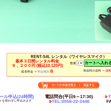
RENT-S4L レンタル（ワイヤレスマイク）
基本３日間レンタル料金
数量
９，２００円
(税込10,120円)
発送時の送料 ⇒
送
B
延長料金 ⇒
料金種別
ール申込(24時間)
電話問合(平日9～17:30)
Ｆ
トを使わずに申込みます
TEL:0558-22-2446
FA