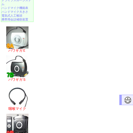
ドライブスルーシステ
ム
ハンドマイク機能表
ハンドマイク大きさ
電気式人工喉頭
携帯用会話補助装置
パワギガＥ
パワギガＳ
咽喉マイク