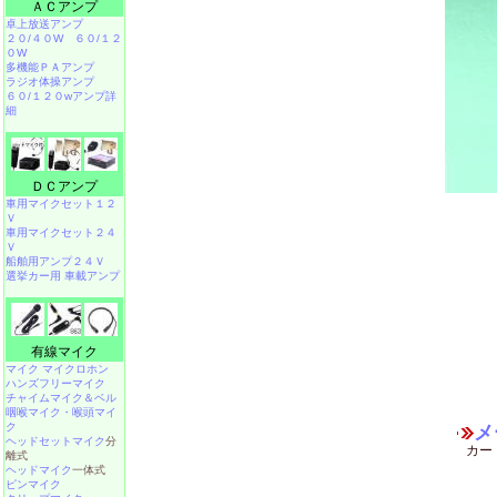
ＡＣアンプ
卓上放送アンプ
２０/４０W
６０/１２
０W
多機能ＰＡアンプ
ラジオ体操アンプ
６０/１２０wアンプ詳
細
ＤＣアンプ
車用マイクセット１２
Ｖ
車用マイクセット２４
Ｖ
船舶用アンプ２４Ｖ
選挙カー用 車載アンプ
有線マイク
マイク マイクロホン
ハンズフリーマイク
チャイムマイク＆ベル
咽喉マイク・喉頭マイ
ク
メ
ヘッドセットマイク
分
カー
離式
ヘッドマイク
一体式
ピンマイク