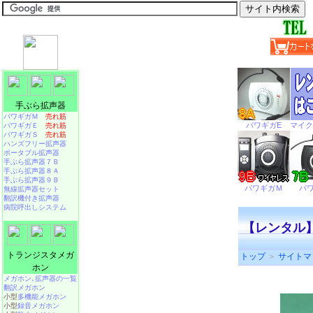
手ぶら拡声器
パワギガＭ
売れ筋
パワギガＥ
売れ筋
パワギガＳ
売れ筋
ハンズフリー拡声器
ポータブル拡声器
手ぶら拡声器７Ｂ
手ぶら拡声器８Ａ
手ぶら拡声器９Ｂ
無線拡声器セット
翻訳機付き拡声器
病院呼出しシステム
【レンタル】
トランジスタメガ
トップ
＞
サイトマ
ホン
メガホン､拡声器の一覧
翻訳メガホン
小型
多機能メガホン
小型
録音メガホン