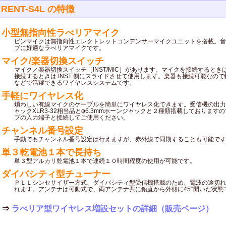
RENT-S4L の特徴
小型無指向性ラべリアマイク
ピンマイクは無指向性エレクトレットコンデンサーマイクユニットを搭載。音
ブに好適なラべリアマイクです。
マイク/楽器切換スイッチ
マイク／楽器切換スイッチ［INST/MIC］があります。マイクを接続するときは 
接続するときは INST 側にスライドさせて使用します。楽器も接続可能なの
などで活躍できるワイヤレスシステムです。
手軽にワイヤレス化
煩わしい有線マイクのケーブルを簡単にワイヤレス化できます。受信機の出力
ャックXLR3-32相当品とφ6.3mmホーンジャックと２種類搭載しております
プの入力端子と接続してご使用ください。
チャンネル番号設定
手動でもチャンネル番号設定は行えますが、赤外線で同期することも可能です
単３乾電池１本で長持ち
単３型アルカリ乾電池１本で連続１０時間程度の使用が可能です。
ダイバシティ型チューナー
ＰＬＬシンセサイザー方式、ダイバシティ型受信機搭載のため、電波の途切れ
れます。アンテナは可動式で、両アンテナ共に鉛直から外側に45°開いた状態
⇒
ラべリア型ワイヤレス増設セットの詳細（販売ページ）