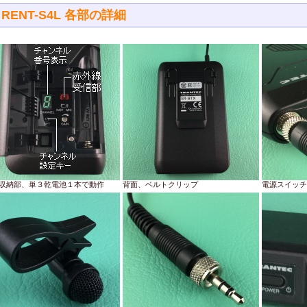
RENT-S4L 各部の詳細
収納部、単３乾電池１本で動作
背面、ベルトクリップ
電源スイッチ