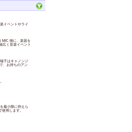
楽イベントやライ
MIC 側に、楽器を
で幅広く音楽イベント
端子はキャノンジ
ので、お持ちのアン
。
を最小限に抑えら
で使用します。