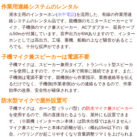
作業用連絡システムのレンタル
潜水士用のインターホン(
水中電話
)を流用した、有線の作業用連
絡システムのレンタル品です。親機側のモニタースピーカーとマ
イク、子機側のマイク兼スピーカー、ACアダプター、延長ケーブ
ル50mが付属しています。音声出力が6Wありますので、インター
ホンとしては高出力。工場、重機、船舶の上など騒音があるとこ
ろでも、十分な拡声ができます。
子機マイク兼スピーカーは電源不要
子機マイクは、スピーカー兼用タイプ。トランペット型スピーカ
ーを使用しますので、ケーブル1本で簡単に接続できます。また、
子機側は電源不要です。親機側から作業指示、業務連絡等を伝え
るだけでなく、子機側(作業者側)からの連絡もできるので、作業
効率の改善、安全性が確保されます。
防水型マイクで屋外設置可
子機マイクは、ホーン型（ラッパ型）の
防水マイク兼スピーカー
を使用するので、雨の直接当たるような、屋外にも設置できま
す。（※親機（インターホン本体）は防水仕様ではありません）
マイク兼スピーカーと本体の距離が近い（概ね15m以下の）場
合、ハウリングが起こりやすくなり音量調整ツマミを上げられま