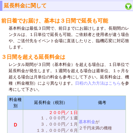
延長料金に関して
前日着でお届け、基本は３日間で延長も可能
基本料金は最低３日間で、前日までにお届けします。長期間のレ
ンタルは、１日単位で延長も可能。ご依頼者と使用者が違う場合
や、ご送付先をイベント会場に直送したりと、臨機応変に対応致
します。
３日間を超える延長料金は
レンタル期間が３日間（基本料金）を超える場合は、１日単位で
延長料金が発生します。１週間を超える場合は週単位、１ヶ月を
超える場合は月単位の料金も参考にして下さい。延長料金は、機
種（料金種別）により異なります。
日程の入力方法はこちら
を参
考にして下さい。
料金種
延長料金（税別）
備考
別
２００円／１日
１，０００円／１週
基本料金
が
３，０００円／１月
Ｄ
２千円未満の機種
１３，０００円／６月