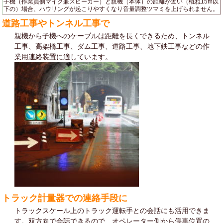
子機（作業員側マイク兼スピーカー）と親機（本体）の距離が近い（概ね15m以
下の）場合、ハウリングが起こりやすくなり音量調整ツマミを上げられません。
道路工事やトンネル工事で
親機から子機へのケーブルは距離を長くできるため、トンネル
工事、高架橋工事、ダム工事、道路工事、地下鉄工事などの作
業用連絡装置に適しています。
トラック計量器での連絡手段に
トラックスケール上のトラック運転手との会話にも活用できま
す。双方向で会話できるので、オペレーター側から停車位置の