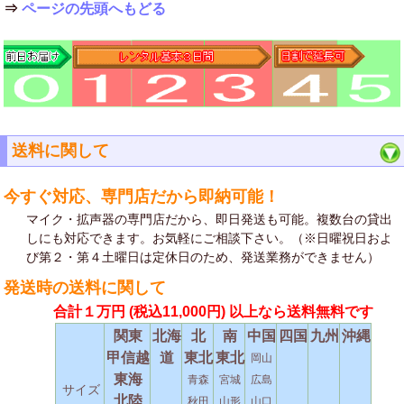
⇒
ページの先頭へもどる
送料に関して
今すぐ対応、専門店だから即納可能！
マイク・拡声器の専門店だから、即日発送も可能。複数台の貸出
しにも対応できます。お気軽にご相談下さい。（※日曜祝日およ
び第２・第４土曜日は定休日のため、発送業務ができません）
発送時の送料に関して
合計１万円
(税込11,000円)
以上なら送料無料です
関東
北海
北
南
中国
四国
九州
沖縄
甲信越
道
東北
東北
岡山
東海
青森
宮城
広島
サイズ
北陸
秋田
山形
山口