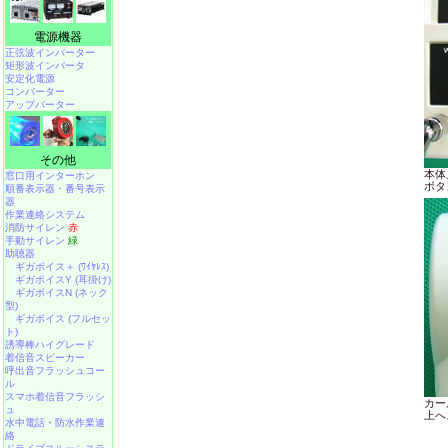
電源機器
正弦波インバーター
矩形波インバータ
安定化電源
コンバーター
アップバーター
その他
本体
窓口用インターホン
ボタ
順番表示器・番号表示
器
作業連絡システム
消防サイレン
赤
手動サイレン
緑
助聴器
ギガボイス＋ (ﾜｲﾔﾚｽ)
ギガボイスY (耳掛け)
ギガボイスN (ネック
型)
ギガボイス (フルセッ
ト)
誘導棒ハイグレード
着信音スピーカー
呼出音フラッシュコー
ル
スマホ着信音フラッシ
カー
ュ
上へ
水中電話
・
防水作業連
絡