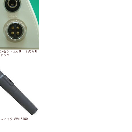
ンセントとφ６．３のＡＵ
ャック
マイク WM-3400