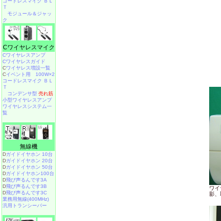
コードレスマイク ＢＬ
Ｔ
モジュール＆ジャッ
ク
Cワイヤレスマイク
Cワイヤレスアンプ
Cワイヤレスガイド
C
ワイヤレス増設一覧
C
イベント用 100W×2
コードレスマイク ＢＬ
Ｔ
コンデンサ型
売れ筋
小型ワイヤレスアンプ
ワイヤレスシステム一
覧
無線機
D
ガイドイヤホン 10台
D
ガイドイヤホン 20台
D
ガイドイヤホン 50台
D
ガイドイヤホン100台
D
飛び声るんです3A
D
飛び声るんです3B
ワイ
D
飛び声るんです3C
影、
業務用無線(400MHz)
汎用トランシーバー