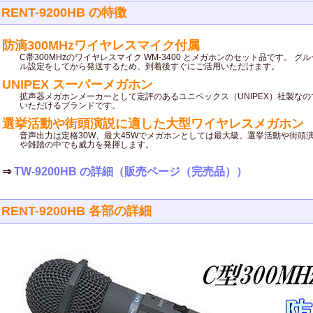
RENT-9200HB の特徴
防滴300MHzワイヤレスマイク付属
C帯300MHzのワイヤレスマイク WM-3400 とメガホンのセット品です。 
ル設定をしてから発送するため、到着後すぐにご活用いただけます。
UNIPEX スーパーメガホン
拡声器メガホンメーカーとして定評のあるユニペックス（UNIPEX）社製な
いただけるブランドです。
選挙活動や街頭演説に適した大型ワイヤレスメガホン
音声出力は定格30W、最大45Wでメガホンとしては最大級。選挙活動や街頭
や雑踏の中でも威力を発揮します。
⇒
TW-9200HB の詳細（販売ページ（完売品））
RENT-9200HB 各部の詳細