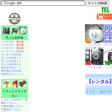
手ぶら拡声器
パワギガＭ
売れ筋
パワギガＥ
売れ筋
パワギガＳ
売れ筋
ハンズフリー拡声器
ポータブル拡声器
手ぶら拡声器７Ｂ
手ぶら拡声器８Ａ
手ぶら拡声器９Ｂ
無線拡声器セット
翻訳機付き拡声器
病院呼出しシステム
【レンタル】
トランジスタメガ
トップ
＞
サイトマ
ホン
メガホン､拡声器の一覧
翻訳メガホン
小型
多機能メガホン
小型
録音メガホン