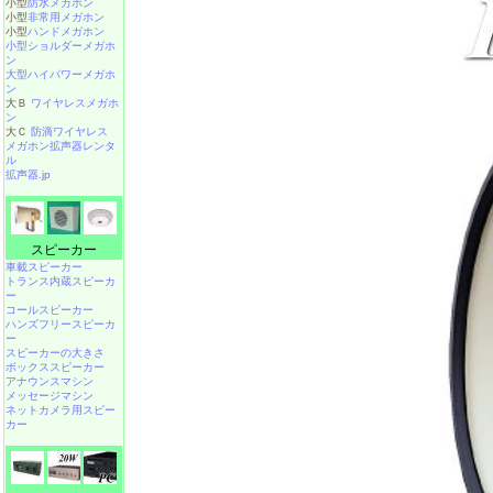
小型
防水メガホン
小型
非常用メガホン
小型
ハンドメガホン
小型ショルダーメガホ
ン
大型ハイパワーメガホ
ン
大Ｂ
ワイヤレスメガホ
ン
大Ｃ
防滴ワイヤレス
メガホン拡声器レンタ
ル
拡声器.jp
スピーカー
車載スピーカー
トランス内蔵スピーカ
ー
コールスピーカー
ハンズフリースピーカ
ー
スピーカーの大きさ
ボックススピーカー
アナウンスマシン
メッセージマシン
ネットカメラ用スピー
カー