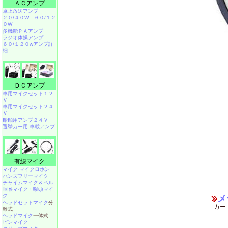
ＡＣアンプ
卓上放送アンプ
２０/４０W
６０/１２
０W
多機能ＰＡアンプ
ラジオ体操アンプ
６０/１２０wアンプ詳
細
ＤＣアンプ
車用マイクセット１２
Ｖ
車用マイクセット２４
Ｖ
船舶用アンプ２４Ｖ
選挙カー用 車載アンプ
有線マイク
マイク マイクロホン
ハンズフリーマイク
チャイムマイク＆ベル
咽喉マイク・喉頭マイ
ク
メ
ヘッドセットマイク
分
カー
離式
ヘッドマイク
一体式
ピンマイク