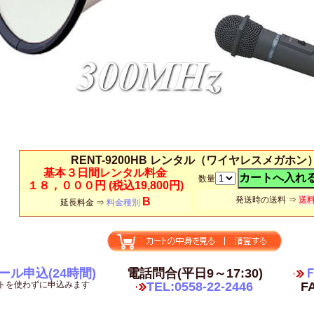
RENT-9200HB レンタル（ワイヤレスメガホン
基本３日間レンタル料金
数量
１８，０００円
(税込19,800円)
発送時の送料 ⇒
送
B
延長料金 ⇒
料金種別
ール申込(24時間)
電話問合(平日9～17:30)
Ｆ
トを使わずに申込みます
TEL:0558-22-2446
FA