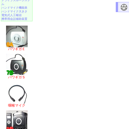
ドライブスルーシステ
ム
ハンドマイク機能表
ハンドマイク大きさ
電気式人工喉頭
携帯用会話補助装置
パワギガＥ
パワギガＳ
咽喉マイク