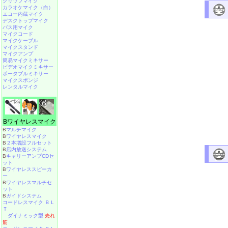
クリップマイク
カラオケマイク（白）
エコー内蔵マイク
デスクトップマイク
バス用マイク
マイクコード
マイクケーブル
マイクスタンド
マイクアンプ
簡易マイクミキサー
ビデオマイクミキサー
ポータブルミキサー
マイクスポンジ
レンタルマイク
Bワイヤレスマイク
B
マルチマイク
B
ワイヤレスマイク
B
２本増設フルセット
B
店内放送システム
B
キャリーアンプCDセ
ット
B
ワイヤレススピーカ
ー
B
ワイヤレスマルチセ
ット
B
ガイドシステム
コードレスマイク ＢＬ
Ｔ
ダイナミック型
売れ
筋