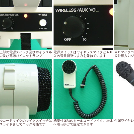
上部の電源スイッチ及びホイッスル
電源スイッチはワイヤレスマイクとＡＵ
４Ｐマイクコ
ン及び電源パイロットランプ
Ｘの音量調整つまみを兼ねています
Ｘ外部入力ジ
ルコードマイクのマイクスイッチは
標準付属品のカールコードマイク、本体
付属ワイヤレス
スライドさせてロック可能です
へ引っ掛けて固定できます