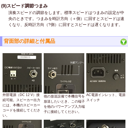
(9)スピード調節つまみ
演奏スピードの調節をします。標準スピードはつまみの設定が中
央のときです。つまみを時計方向（＋側）に回すとスピードは速
くなり、反時計方向（?側）に回すとスピードは遅くなります。
背面部の詳細と付属品
外部電源（DC 12 V）接
AC電源インレット、電源
他の放送設備で本機信号を
続可能。スピーカー出力
スイッチ
放送したいとき、この端子
には、本機のスピーカー
を他のパワーアンプ入力端
コードを接続してくださ
子に接続してください。
い。