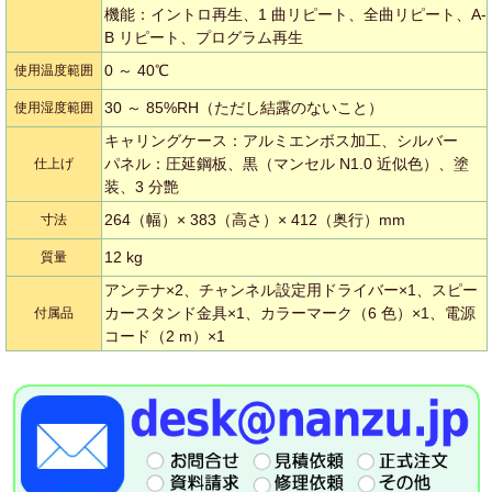
機能：イントロ再生、1 曲リピート、全曲リピート、A-
B リピート、プログラム再生
0 ～ 40℃
使用温度範囲
30 ～ 85%RH（ただし結露のないこと）
使用湿度範囲
キャリングケース：アルミエンボス加工、シルバー
パネル：圧延鋼板、黒（マンセル N1.0 近似色）、塗
仕上げ
装、3 分艶
264（幅）× 383（高さ）× 412（奥行）mm
寸法
12 kg
質量
アンテナ×2、チャンネル設定用ドライバー×1、スピー
カースタンド金具×1、カラーマーク（6 色）×1、電源
付属品
コード（2 m）×1