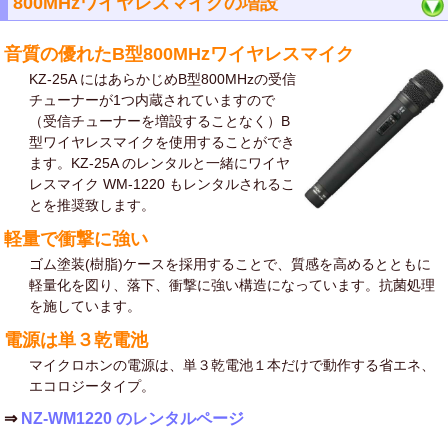
800MHzワイヤレスマイクの増設
音質の優れたB型800MHzワイヤレスマイク
KZ-25A にはあらかじめB型800MHzの受信
チューナーが1つ内蔵されていますので
（受信チューナーを増設することなく）B
型ワイヤレスマイクを使用することができ
ます。KZ-25A のレンタルと一緒にワイヤ
レスマイク WM-1220 もレンタルされるこ
とを推奨致します。
軽量で衝撃に強い
ゴム塗装(樹脂)ケースを採用することで、質感を高めるとともに
軽量化を図り、落下、衝撃に強い構造になっています。抗菌処理
を施しています。
電源は単３乾電池
マイクロホンの電源は、単３乾電池１本だけで動作する省エネ、
エコロジータイプ。
⇒
NZ-WM1220 のレンタルページ