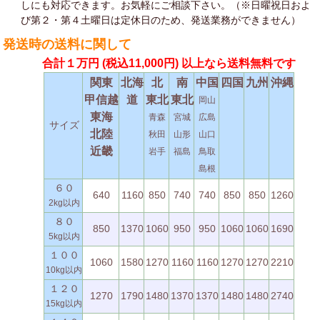
しにも対応できます。お気軽にご相談下さい。（※日曜祝日およ
び第２・第４土曜日は定休日のため、発送業務ができません）
発送時の送料に関して
合計１万円
(税込11,000円)
以上なら送料無料です
関東
北海
北
南
中国
四国
九州
沖縄
甲信越
道
東北
東北
岡山
東海
青森
宮城
広島
サイズ
北陸
秋田
山形
山口
近畿
岩手
福島
鳥取
島根
６０
640
1160
850
740
740
850
850
1260
2kg以内
８０
850
1370
1060
950
950
1060
1060
1690
5kg以内
１００
1060
1580
1270
1160
1160
1270
1270
2210
10kg以内
１２０
1270
1790
1480
1370
1370
1480
1480
2740
15kg以内