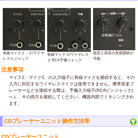
有線マイク１，２/ワイヤ
低音と高音の音質調節が
有線マイク３/ワイヤレス
レス１ジャック
可能
２ RCA予備ジャック
注意事項
マイク2、マイク3、の入力端子に有線マイクを接続すると、その
入力に対応するワイヤレスマイクは使用できません。携帯音楽プ
レーヤーなどを接続する際は、予備入力端子(RCAピンジャック)
へＬ、Ｒの両方を接続してください。機器内部でミキシングされ
ます。
CDプレーヤーユニット操作方法等
CDプレーヤーユニット