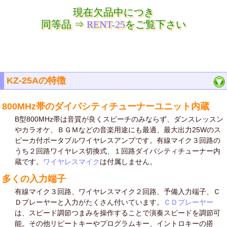
現在欠品中につき
同等品 ⇒
RENT-25
をご覧下さい
KZ-25Aの特徴
800MHz帯のダイバシティチューナーユニット内蔵
B型800MHz帯は音質が良くスピーチのみならず、ダンスレッスン
やカラオケ、ＢＧＭなどの音楽用途にも最適、最大出力25Wのス
ピーカ付ポータブルワイヤレスアンプです。有線マイク３回路の
うち２回路ワイヤレス切換式、１回路ダイバシティチューナー内
蔵です。
ワイヤレスマイク
は付属しません。
多くの入力端子
有線マイク３回路、ワイヤレスマイク２回路、予備入力端子、Ｃ
Ｄプレーヤーと入力がたくさん付いています。
ＣＤプレーヤー
は、スピード調節つまみを操作することで演奏スピードを調節可
能。その他リピートキーやプログラムキー、イントロキーの搭