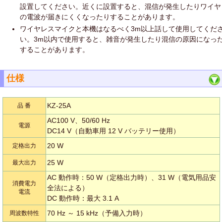
設置してください。近くに設置すると、混信が発生したりワイヤ
の電波が届きにくくなったりすることがあります。
ワイヤレスマイクと本機はなるべく3m以上話して使用してくだ
い。3m以内で使用すると、雑音が発生したり混信の原因になっ
することがあります。
仕様
KZ-25A
品 番
AC100 V、50/60 Hz
電源
DC14 V（自動車用 12 V バッテリー使用）
20 W
定格出力
25 W
最大出力
AC 動作時：50 W（定格出力時）、31 W（電気用品安
消費電力
全法による）
電流
DC 動作時：最大 3.1 A
70 Hz ～ 15 kHz（予備入力時）
周波数特性