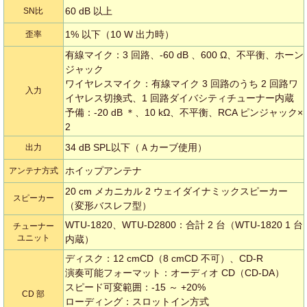
60 dB 以上
SN比
1% 以下（10 W 出力時）
歪率
有線マイク：3 回路、-60 dB 、600 Ω、不平衡、ホーン
ジャック
ワイヤレスマイク：有線マイク 3 回路のうち 2 回路ワ
入力
イヤレス切換式、1 回路ダイバシティチューナー内蔵
予備：-20 dB ＊、10 kΩ、不平衡、RCA ピンジャック×
2
34 dB SPL以下（Ａカーブ使用）
出力
ホイップアンテナ
アンテナ方式
20 cm メカニカル 2 ウェイダイナミックスピーカー
スピーカー
（変形バスレフ型）
WTU-1820、WTU-D2800：合計 2 台（WTU-1820 1 台
チューナー
ユニット
内蔵）
ディスク：12 cmCD（8 cmCD 不可）、CD-R
演奏可能フォーマット：オーディオ CD（CD-DA）
スピード可変範囲：-15 ～ +20%
CD 部
ローディング：スロットイン方式