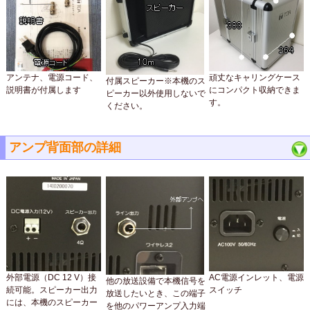
アンテナ、電源コード、
頑丈なキャリングケース
付属スピーカー※本機のス
説明書が付属します
にコンパクト収納できま
ピーカー以外使用しないで
す。
ください。
アンプ背面部の詳細
外部電源（DC 12 V）接
AC電源インレット、電源
他の放送設備で本機信号を
続可能。スピーカー出力
スイッチ
放送したいとき、この端子
には、本機のスピーカー
を他のパワーアンプ入力端