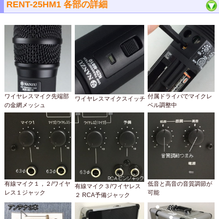
RENT-25HM1 各部の詳細
ワイヤレスマイク先端部
付属ドライバでマイクレ
ワイヤレスマイクスイッチ
の金網メッシュ
ベル調整中
有線マイク１，２/ワイヤ
低音と高音の音質調節が
有線マイク３/ワイヤレス
レス１ジャック
可能
２ RCA予備ジャック