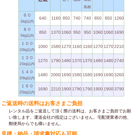
島根
６０
640
1160
850
740
740
850
850
1260
2kg以内
８０
850
1370
1060
950
950
1060
1060
1690
5kg以内
１００
1060
1580
1270
1160
1160
1270
1270
2210
10kg以内
１２０
1270
1790
1480
1370
1370
1480
1480
2740
15kg以内
１４０
1480
2000
1690
1580
1580
1690
1690
3260
20kg以内
１６０
1690
2210
1900
1790
1790
1900
1900
3790
25kg以内
ご返送時の送料はお客さまご負担
レンタル品をご返送して頂く際の送料は、お客さまご負担でお願
い致します。運送会社の指定はございません。宅配便業者の他、
郵便局からでも構いません。
見積・納品・請求書対応も可能