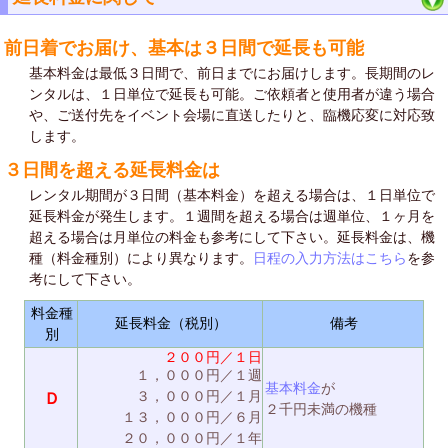
前日着でお届け、基本は３日間で延長も可能
基本料金は最低３日間で、前日までにお届けします。長期間のレ
ンタルは、１日単位で延長も可能。ご依頼者と使用者が違う場合
や、ご送付先をイベント会場に直送したりと、臨機応変に対応致
します。
３日間を超える延長料金は
レンタル期間が３日間（基本料金）を超える場合は、１日単位で
延長料金が発生します。１週間を超える場合は週単位、１ヶ月を
超える場合は月単位の料金も参考にして下さい。延長料金は、機
種（料金種別）により異なります。
日程の入力方法はこちら
を参
考にして下さい。
料金種
延長料金（税別）
備考
別
２００円／１日
１，０００円／１週
基本料金
が
３，０００円／１月
Ｄ
２千円未満の機種
１３，０００円／６月
２０，０００円／１年