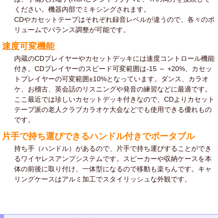
ください。機器内部でミキシングされます。
CDやカセットテープはそれぞれ録音レベルが違うので、各々のボ
リュームでバランス調整が可能です。
速度可変機能
内蔵のCDプレイヤーやカセットデッキには速度コントロール機能
付き。CDプレイヤーのスピード可変範囲は-15 ～ +20%、カセッ
トプレイヤーの可変範囲±10%となっています。ダンス、カラオ
ケ、お稽古、英会話のリスニングや発音の練習などに最適です。
ここ最近では珍しいカセットデッキ付きなので、CDよりカセット
テープ派の老人クラブカラオケ大会などでも使用できる優れもの
です。
片手で持ち運びできるハンドル付きでポータブル
持ち手（ハンドル）があるので、片手で持ち運びすることができ
るワイヤレスアンプシステムです。スピーカーや収納ケースを本
体の前後に取り付け、一体型になるので移動も楽ちんです。キャ
リングケースはアルミ加工でスタイリッシュな外観です。