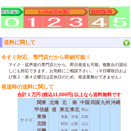
送料に関して
今すぐ対応、専門店だから即納可能！
マイク・拡声器の専門店だから、即日発送も可能。複数台の貸出
しにも対応できます。お気軽にご相談下さい。（※日曜祝日およ
び第２・第４土曜日は定休日のため、発送業務ができません）
発送時の送料に関して
合計１万円
(税込11,000円)
以上なら送料無料です
関東
北海
北
南
中国
四国
九州
沖縄
甲信越
道
東北
東北
岡山
東海
青森
宮城
広島
サイズ
北陸
秋田
山形
山口
近畿
岩手
福島
鳥取