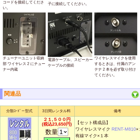
コードを接続してくださ
子に接続してください。
い。
チューナーユニット収納
ワイヤレスマイクを使用
電源ケーブル、スピーカー
部 ワイヤレス 2 にチュー
するときは、付属のアン
ケーブルの接続
ナー内蔵
テナ 2 本を必ず取り付け
てください。
関連品
分類ｺｰﾄﾞ－型式
3日間レンタル料
備考
２１,５００円
【セット構成品】
(税込23,650円)
ワイヤレスマイク
RENT-M810
×
数量
有線マイク×１本