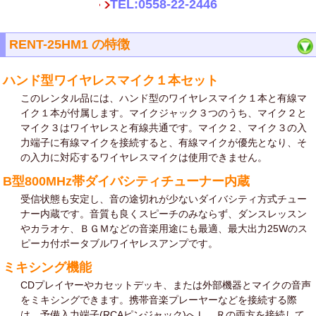
TEL:0558-22-2446
RENT-25HM1 の特徴
ハンド型ワイヤレスマイク１本セット
このレンタル品には、ハンド型のワイヤレスマイク１本と有線マ
イク１本が付属します。マイクジャック３つのうち、マイク２と
マイク３はワイヤレスと有線共通です。マイク２、マイク３の入
力端子に有線マイクを接続すると、有線マイクが優先となり、そ
の入力に対応するワイヤレスマイクは使用できません。
B型800MHz帯ダイバシティチューナー内蔵
受信状態も安定し、音の途切れが少ないダイバシティ方式チュー
ナー内蔵です。音質も良くスピーチのみならず、ダンスレッスン
やカラオケ、ＢＧＭなどの音楽用途にも最適、最大出力25Wのス
ピーカ付ポータブルワイヤレスアンプです。
ミキシング機能
CDプレイヤーやカセットデッキ、または外部機器とマイクの音声
をミキシングできます。携帯音楽プレーヤーなどを接続する際
は、予備入力端子(RCAピンジャック)へＬ、Ｒの両方を接続して