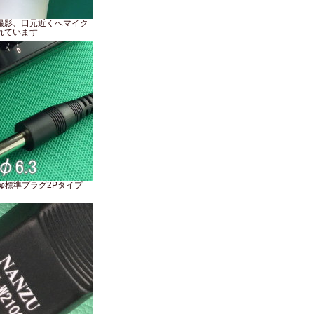
撮影、口元近くへマイク
れています
3φ標準プラグ2Pタイプ