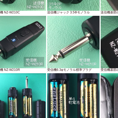
機 NZ-W210C
送信機ジャック 3.5Φモノラル
送信機基部
機 NZ-W210R
受信機6.3φモノラル標準プラグ
受信機基部