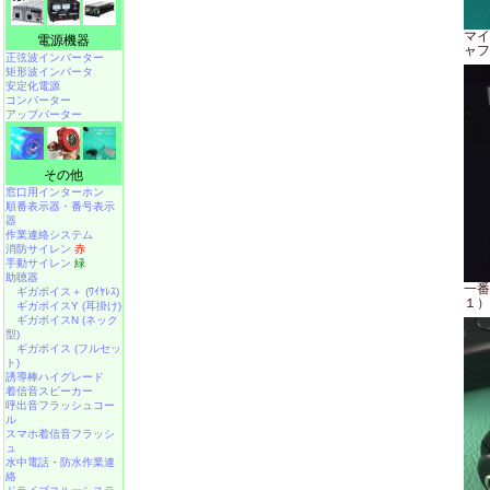
マイ
電源機器
ャフ
正弦波インバーター
矩形波インバータ
安定化電源
コンバーター
アップバーター
その他
窓口用インターホン
順番表示器・番号表示
器
作業連絡システム
消防サイレン
赤
手動サイレン
緑
助聴器
一番
ギガボイス＋ (ﾜｲﾔﾚｽ)
１）
ギガボイスY (耳掛け)
ギガボイスN (ネック
型)
ギガボイス (フルセッ
ト)
誘導棒ハイグレード
着信音スピーカー
呼出音フラッシュコー
ル
スマホ着信音フラッシ
ュ
水中電話
・
防水作業連
絡