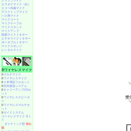
クリップマイク
カラオケマイク（白）
エコー内蔵マイク
デスクトップマイク
バス用マイク
マイクコード
マイクケーブル
マイクスタンド
マイクアンプ
簡易マイクミキサー
ビデオマイクミキサー
ポータブルミキサー
マイクスポンジ
レンタルマイク
Bワイヤレスマイク
B
マルチマイク
B
ワイヤレスマイク
B
２本増設フルセット
B
店内放送システム
B
キャリーアンプCDセ
ット
B
ワイヤレススピーカ
ー
B
ワイヤレスマルチセ
ット
B
ガイドシステム
コードレスマイク ＢＬ
Ｔ
ダイナミック型
売れ
筋