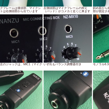
クフレームは後頭部、マイクシ
左側頭部はマイクフレームの抑え
斜め前から
トは右側頭部から出ています
（パッド）がコメカミ近くに来ます
部が固定さ
左のジャックは、MIC1（マイク
いずれもバランス調整器付き
モノラル6.