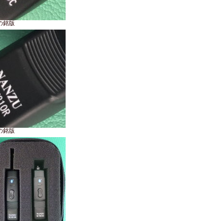
の銘版
の銘版