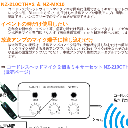
NZ-210CTH×2 ＆ NZ-MX10
コードレス式ヘッドウォーンマイク２本が同時に使用できるミキサーセットの
レンタル品。Bluetooth方式で、お手持ちの放送アンプや車載アンプに簡単に
増設でき、ハンズフリーでのマイク放送が実現できます。
イベントの時だけ使用したい
忘年会や新年会、イベント等、必要な時だけ気軽にレンタルできます。メガホ
ン拡声器マイク専門店『なんず（南豆無線電機）』から日本全国へお届けしま
放送アンプのマイク端子に挿し込むだけ
放送装置との接続は、放送アンプのマイク端子に受信機を挿し込むだけの簡単
ミックマイクが使える放送アンプで、径の太い（6.3φ）マイク端子ならその
や企業の設置型アンプだけでなく、車載アンプや可搬型のポータブルアンプな
ます。
⇒
コードレスヘッドマイク２個＆ミキサーセット NZ-210CTH
（販売ページ）