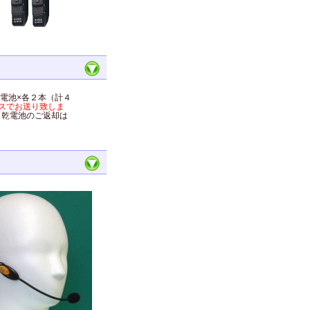
乾電池×各２本（計４
スでお送り致しま
。乾電池のご返却は