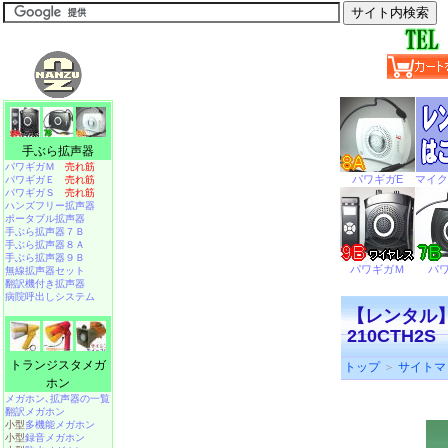
手ぶら拡声器
パワギガＭ
売れ筋
パワギガＥ
売れ筋
パワギガＳ
売れ筋
ハンズフリー拡声器
ポータブル拡声器
手ぶら拡声器７Ｂ
手ぶら拡声器８Ａ
手ぶら拡声器９Ｂ
無線拡声器セット
翻訳機付き拡声器
病院呼出しシステム
【レンタル】
210CTH2S
トランジスタメガ
トップ
＞
サイトマ
ホン
メガホン､拡声器の一覧
翻訳メガホン
小型
多機能メガホン
小型
録音メガホン