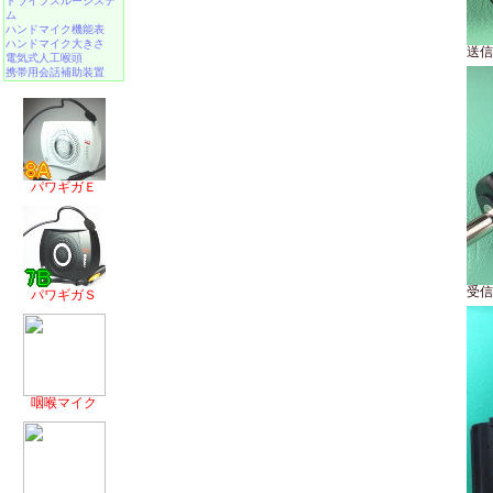
ドライブスルーシステ
ム
ハンドマイク機能表
ハンドマイク大きさ
送信
電気式人工喉頭
携帯用会話補助装置
パワギガＥ
受信
パワギガＳ
咽喉マイク