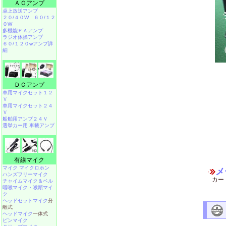
ＡＣアンプ
卓上放送アンプ
２０/４０W
６０/１２
０W
多機能ＰＡアンプ
ラジオ体操アンプ
６０/１２０wアンプ詳
細
ＤＣアンプ
車用マイクセット１２
Ｖ
車用マイクセット２４
Ｖ
船舶用アンプ２４Ｖ
選挙カー用 車載アンプ
有線マイク
マイク マイクロホン
メ
ハンズフリーマイク
カー
チャイムマイク＆ベル
咽喉マイク・喉頭マイ
ク
ヘッドセットマイク
分
離式
ヘッドマイク
一体式
ピンマイク