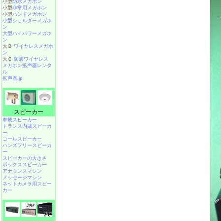
小型
防水メガホン
小型
非常用メガホン
小型
ハンドメガホン
小型ショルダーメガホ
ン
大型ハイパワーメガホ
ン
大Ｂ
ワイヤレスメガホ
ン
大Ｃ
防滴ワイヤレス
メガホン拡声器レンタ
ル
拡声器.jp
スピーカー
車載スピーカー
トランス内蔵スピーカ
ー
コールスピーカー
ハンズフリースピーカ
ー
スピーカーの大きさ
ボックススピーカー
アナウンスマシン
メッセージマシン
ネットカメラ用スピー
カー