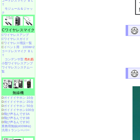
コードレスマイク ＢＬ
Ｔ
モジュール＆ジャッ
ク
Cワイヤレスマイク
Cワイヤレスアンプ
Cワイヤレスガイド
C
ワイヤレス増設一覧
C
イベント用 100W×2
コードレスマイク ＢＬ
Ｔ
コンデンサ型
売れ筋
小型ワイヤレスアンプ
ワイヤレスシステム一
覧
無線機
D
ガイドイヤホン 10台
D
ガイドイヤホン 20台
D
ガイドイヤホン 50台
D
ガイドイヤホン100台
D
飛び声るんです3A
D
飛び声るんです3B
D
飛び声るんです3C
業務用無線(400MHz)
汎用トランシーバー