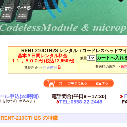
RENT-210CTH2S レンタル（コードレスヘッドマ
基本３日間レンタル料金
数量
１１，５００円
(税込12,650円)
発送時の送料 ⇒
送
B
延長料金 ⇒
料金種別
ール申込(24時間)
電話問合(平日9～17:30)
Ｆ
トを使わずに申込みます
TEL:0558-22-2446
FA
RENT-210CTH2S の特徴