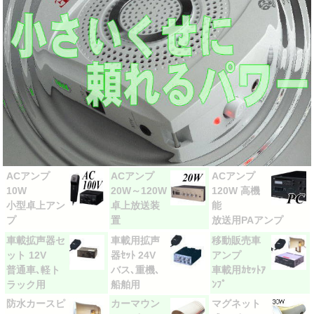
ACアンプ
ACアンプ
ACアンプ
10W
20W～120W
120W 高機
小型卓上アン
卓上放送装
能
プ
置
放送用PAアンプ
車載拡声器セ
車載用拡声
移動販売車
ット 12V
器ｾｯﾄ 24V
アンプ
普通車､軽ト
バス､重機､
車載用ｶｾｯﾄｱ
ラック用
船舶用
ﾝﾌﾟ
防水カースピ
カーマウン
マグネット