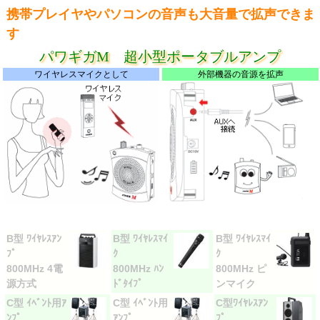
携帯プレイヤやパソコンの音声も大音量で拡声できま
す
パワギガM 超小型ポータブルアンプ
ワイヤレスマイクとして
外部機器の音源を拡声
B型 ﾜｲﾔﾚｽｱﾝ
B型 ﾜｲﾔﾚｽﾏｲ
B型 ﾜｲﾔﾚｽﾏｲ
ﾌﾟ
ｸ
ｸ
800MHz 4電
800MHz ﾊﾝ
800MHz ピ
源方式
ﾄﾞﾀｲﾌﾟ
ンマイク
C型 ｲﾍﾞﾝﾄ用ｱ
C型 ｲﾍﾞﾝﾄ用
C型ﾜｲﾔﾚｽｱﾝ
ﾝﾌﾟ
ｱﾝﾌﾟ
ﾌﾟ