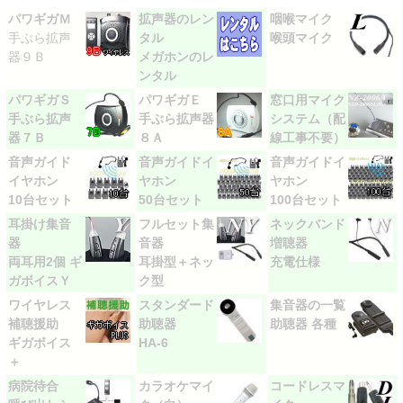
パワギガＭ
拡声器のレン
咽喉マイク
手ぶら拡声
タル
喉頭マイク
器９Ｂ
メガホンのレ
ンタル
パワギガＳ
パワギガＥ
窓口用マイク
手ぶら拡声
手ぶら拡声器
システム（配
器７Ｂ
８Ａ
線工事不要）
音声ガイド
音声ガイドイ
音声ガイドイ
イヤホン
ヤホン
ヤホン
10台セット
50台セット
100台セット
耳掛け集音
フルセット集
ネックバンド
器
音器
増聴器
両耳用2個 ギ
耳掛型＋ネッ
充電仕様
ガボイスＹ
ク型
ワイヤレス
スタンダード
集音器の一覧
補聴援助
助聴器
助聴器 各種
ギガボイス
HA-6
＋
病院待合
カラオケマイ
コードレスマ