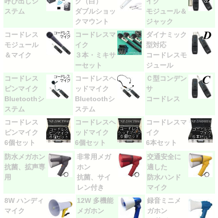
呼び出しシ
ク（白）
イク
ステム
ダブルショッ
モジュール＆
クマウント
ジャック
コードレス
コードレスマ
ダイナミック
モジュール
イク
型対応
＆マイク
３本・ミキサ
コードレスモ
ーセット
ジュール
コードレス
コードレスヘ
Ｃ型コンデン
ピンマイク
ッドマイク
サ
Bluetoothシ
Bluetoothシ
コードレス
ステム
ステム
コードレス
コードレスヘ
コードレスマ
ピンマイク
ッドマイク
イク
6個セット
6個セット
6本セット
防水メガホン
非常用メガ
交通安全に
抗菌、拡声専
ホン
適した
用
抗菌、サイ
防水ハンド
レン付き
マイク
8W ハンディ
12W 多機能
録音ミニメ
マイク
メガホン
ガホン