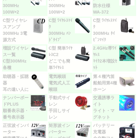
300MHz
300MHz
防水仕様
100W×2
100W×2
WA-372
C型ワイヤレ
C型 ﾜｲﾔﾚｽﾏｲ
C型 ﾜｲﾔﾚｽﾏｲ
スアンプ
ｸ
ｸ
300MHz 3電
300MHz ﾊﾝ
300MHz ﾀｲ
源方式
ﾄﾞﾀｲﾌﾟ
ﾋﾟﾝﾏｲｸ
増設ワイヤレ
C型 簡単ﾜｲﾔ
2.4GHz帯ﾜｲ
ス一覧
ﾚｽC2
ﾔﾚｽ
C型300MHz
どこでも簡
ﾏｲｸ2本増設ｾ
各種
単ﾜｲﾔﾚｽ
ｯﾄ
助聴器・拡聴
電気喉頭
第４種汽笛
器
電気式人工
船舶用第4種
耳の遠い人に
喉頭
ホーン
ナンバーボー
手動式サイ
交通誘導ラ
ドPLUS
レン
イト
順番表示器・
手回しサイ
ライト・マ
番号表示器
レン
グネット
正弦波インバ
矩形波イン
バッテリー
ーター
バーター
充電器