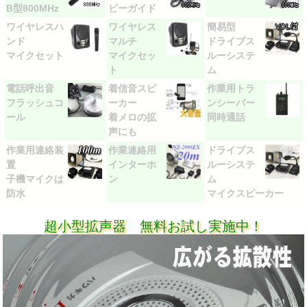
B型800MHz
ビーガイド
ワイヤレスハ
ワイヤレス
簡易型
ンド
マルチ
ドライブス
マイクセット
マイクセッ
ルーシステ
ト
ム
電話呼出音
着信音スピ
作業用トラ
フラッシュコ
ーカー
ンシーバー
ール
着メロの拡
同時通話
声にも
作業用連絡装
作業連絡用
ドライブス
置
インターホ
ルーシステ
子機マイクは
ン
ム
防水
マイクスピーカー
超小型拡声器 無料お試し実施中！