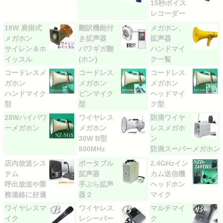
15秒ボイス
レコーダー
18W 肩掛式
翻訳機能付
メガホン、
メガホン
き拡声器
拡声器
サイレン＆ホ
パワギガ翻
ハンドマイ
イッスル
(ホン)
ク一覧
コードレスメ
コードレス
コードレス
ガホン
メガホン
メガホン
ハンドマイク
ピンマイク
ヘッドマイ
型
型
ク型
28Wハイパワ
ワイヤレス
防滴ワイヤ
ーメガホン
メガホン
レスメガホ
30W B型
ン
800MHz
防滴スーパーメガホン
店内放送シス
ポータブル
2.4GHzイン
テム
拡声器
カム送信機
呼出放送や業
手ぶら拡声
ヘッドホン
務連絡に好適
器２
マイク
ワイヤレスマ
ワイヤレス
マルチマイ
イク
レシーバー
ク