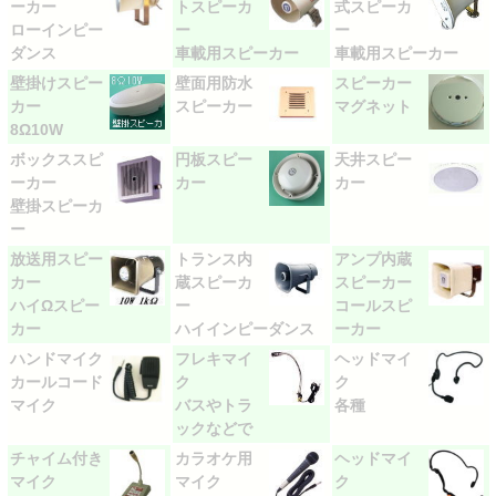
ーカー
トスピーカ
式スピーカ
ローインピー
ー
ー
ダンス
車載用スピーカー
車載用スピーカー
壁掛けスピー
壁面用防水
スピーカー
カー
スピーカー
マグネット
8Ω10W
ボックススピ
円板スピー
天井スピー
ーカー
カー
カー
壁掛スピーカ
ー
放送用スピー
トランス内
アンプ内蔵
カー
蔵スピーカ
スピーカー
ハイΩスピー
ー
コールスピ
カー
ハイインピーダンス
ーカー
ハンドマイク
フレキマイ
ヘッドマイ
カールコード
ク
ク
マイク
バスやトラ
各種
ックなどで
チャイム付き
カラオケ用
ヘッドマイ
マイク
マイク
ク