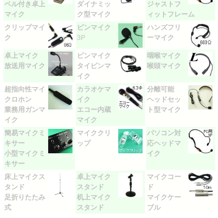
ベル付き卓上
ダイナミッ
ジャストフ
マイク
ク型マイク
ィットフレーム
クリップマイ
ピンマイク
ハンズフリ
ク
3P
ーマイク
卓上マイク
ピンマイク
咽喉マイク
放送用マイク
タイピンマ
喉頭マイク
イク
超指向性マイ
カラオケマ
分離可能
クロホン
イク
ヘッドセッ
業務用ガンマ
エコー内蔵
ト型マイク
イク
マイク
簡易マイクミ
マイククリ
パソコン対
キサー
ップ
応ヘッドマ
小型マイクミ
イク
キサー
床上マイクス
卓上マイク
マイクコー
タンド
スタンド
ド
足折りたたみ
机上マイク
マイクケー
式
スタンド
ブル