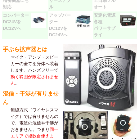
精密機器にも
リーズナブ
全自動フル
対応
ル
オート
コンバーター
アップバー
安定化電源
DC24Vを
ター
各種
DC12Vへ
DC12Vを
パワーサプ
DC24Vへ
ライ
手ぶら拡声器とは
マイク・アンプ・スピー
カーの全てを身体へ装着
します。ハンズフリーで
動く範囲が限定されませ
ん
。
混信・干渉が有りませ
ん
無線方式（ワイヤレスマ
イク）では有りませんの
で、電波の混信や干渉が
おきません。つまり
同一
エリアで複数台使えま