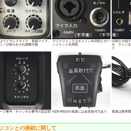
はワイヤレスマイク、有線マイク、
マイクジャックはキャノンXLR型とホー
USB入力端
ン／USBそれぞれ調整可能
ンジャック共用型
す、ライン出
ク
ープ番号・チャンネル番号の設定部
NZB-WS10の底面には金具取付穴あり
電源は商用電
ソコンとの接続に関して