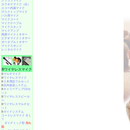
クリップマイク
カラオケマイク（白）
エコー内蔵マイク
デスクトップマイク
バス用マイク
マイクコード
マイクケーブル
マイクスタンド
マイクアンプ
簡易マイクミキサー
ビデオマイクミキサー
ポータブルミキサー
マイクスポンジ
レンタルマイク
Bワイヤレスマイク
B
マルチマイク
B
ワイヤレスマイク
B
２本増設フルセット
B
店内放送システム
B
キャリーアンプCDセ
ット
B
ワイヤレススピーカ
ー
B
ワイヤレスマルチセ
ット
B
ガイドシステム
コードレスマイク ＢＬ
Ｔ
ダイナミック型
売れ
筋