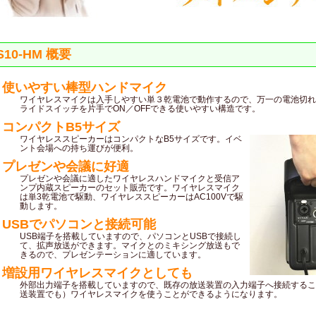
S10-HM 概要
使いやすい棒型ハンドマイク
ワイヤレスマイクは入手しやすい単３乾電池で動作するので、万一の電池切れ
ライドスイッチを片手でON／OFFできる使いやすい構造です。
コンパクトB5サイズ
ワイヤレススピーカーはコンパクトなB5サイズです。イベ
ント会場への持ち運びが便利。
プレゼンや会議に好適
プレゼンや会議に適したワイヤレスハンドマイクと受信ア
ンプ内蔵スピーカーのセット販売です。ワイヤレスマイク
は単3乾電池で駆動、ワイヤレススピーカーはAC100Vで駆
動します。
USBでパソコンと接続可能
USB端子を搭載していますので、パソコンとUSBで接続し
て、拡声放送ができます。マイクとのミキシング放送もで
きるので、プレゼンテーションに適しています。
増設用ワイヤレスマイクとしても
外部出力端子を搭載していますので、既存の放送装置の入力端子へ接続するこ
送装置でも）ワイヤレスマイクを使うことができるようになります。