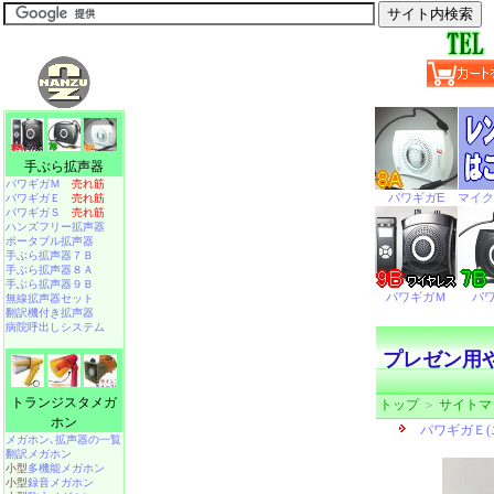
手ぶら拡声器
パワギガＭ
売れ筋
パワギガＥ
売れ筋
パワギガＳ
売れ筋
ハンズフリー拡声器
ポータブル拡声器
手ぶら拡声器７Ｂ
手ぶら拡声器８Ａ
手ぶら拡声器９Ｂ
無線拡声器セット
翻訳機付き拡声器
病院呼出しシステム
プレゼン用や
トランジスタメガ
トップ
＞
サイトマ
ホン
メガホン､拡声器の一覧
翻訳メガホン
小型
多機能メガホン
小型
録音メガホン