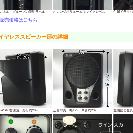
ンネル・グループの説明ラベル
オレンジボリュームはマイクレベル
付属ドライバ
販売価格はこちら
イヤレススピーカー部の詳細
B-WS10右側面、奥行約209
正面写真、幅175、高さ約237
左側面と金具