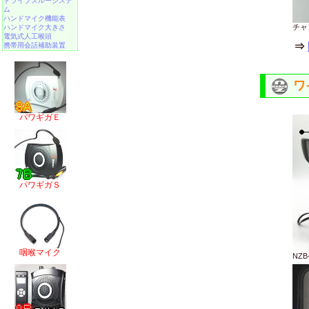
ドライブスルーシステ
ム
ハンドマイク機能表
チャ
ハンドマイク大きさ
電気式人工喉頭
⇒
携帯用会話補助装置
ワ
パワギガＥ
パワギガＳ
咽喉マイク
NZ