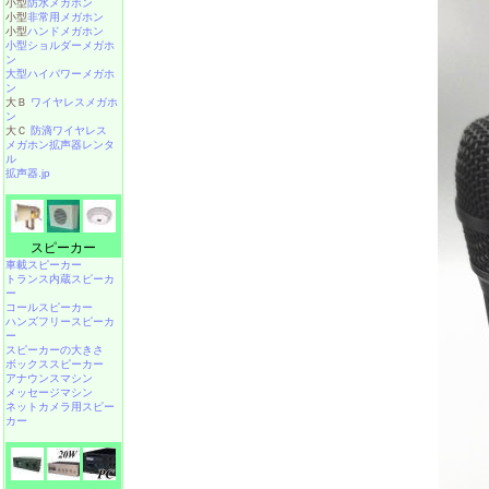
小型
防水メガホン
小型
非常用メガホン
小型
ハンドメガホン
小型ショルダーメガホ
ン
大型ハイパワーメガホ
ン
大Ｂ
ワイヤレスメガホ
ン
大Ｃ
防滴ワイヤレス
メガホン拡声器レンタ
ル
拡声器.jp
スピーカー
車載スピーカー
トランス内蔵スピーカ
ー
コールスピーカー
ハンズフリースピーカ
ー
スピーカーの大きさ
ボックススピーカー
アナウンスマシン
メッセージマシン
ネットカメラ用スピー
カー