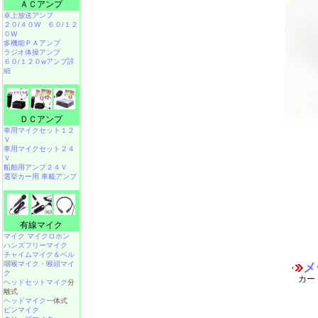
ＡＣアンプ
卓上放送アンプ
２０/４０W
６０/１２
０W
多機能ＰＡアンプ
ラジオ体操アンプ
６０/１２０wアンプ詳
細
ＤＣアンプ
車用マイクセット１２
Ｖ
車用マイクセット２４
Ｖ
船舶用アンプ２４Ｖ
選挙カー用 車載アンプ
有線マイク
マイク マイクロホン
ハンズフリーマイク
チャイムマイク＆ベル
咽喉マイク・喉頭マイ
メ
ク
カー
ヘッドセットマイク
分
離式
ヘッドマイク
一体式
ピンマイク