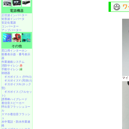
ワ
電源機器
正弦波インバーター
矩形波インバータ
安定化電源
コンバーター
アップバーター
その他
窓口用インターホン
順番表示器・番号表示
器
作業連絡システム
消防サイレン
赤
手動サイレン
緑
助聴器
ギガボイス＋ (ﾜｲﾔﾚｽ)
マイ
ギガボイスY (耳掛け)
ギガボイスN (ネック
型)
ギガボイス (フルセッ
ト)
誘導棒ハイグレード
着信音スピーカー
呼出音フラッシュコー
ル
スマホ着信音フラッシ
ュ
水中電話
・
防水作業連
絡