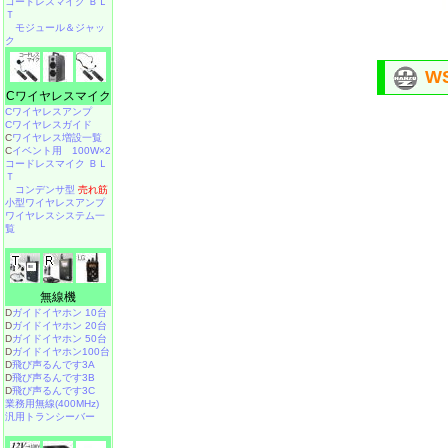
コードレスマイク ＢＬ
Ｔ
モジュール＆ジャッ
ク
W
Cワイヤレスマイク
Cワイヤレスアンプ
Cワイヤレスガイド
C
ワイヤレス増設一覧
C
イベント用 100W×2
コードレスマイク ＢＬ
Ｔ
コンデンサ型
売れ筋
小型ワイヤレスアンプ
ワイヤレスシステム一
覧
無線機
D
ガイドイヤホン 10台
D
ガイドイヤホン 20台
D
ガイドイヤホン 50台
D
ガイドイヤホン100台
D
飛び声るんです3A
D
飛び声るんです3B
D
飛び声るんです3C
業務用無線(400MHz)
汎用トランシーバー