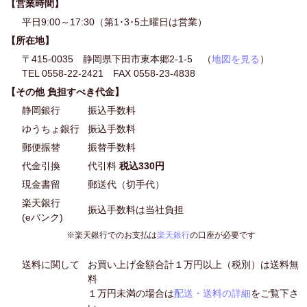
【営業時間】
平日9:00～17:30（第1･3･5土曜日は営業）
【所在地】
〒415-0035 静岡県下田市東本郷2-1-5 （
地図を見る
）
TEL 0558-22-2421 FAX 0558-23-4838
【その他 負担すべき代金】
静岡銀行
振込手数料
ゆうちょ銀行
振込手数料
郵便振替
振替手数料
代金引換
代引料
税込330円
現金書留
郵送代（切手代）
楽天銀行
振込手数料は当社負担
(eバンク)
※楽天銀行でのお支払は
楽天銀行
の口座が必要です
送料に関して
お買い上げ金額合計１万円以上（税別）は送料無
料
１万円未満の場合は
配送・送料の詳細
をご覧下さ