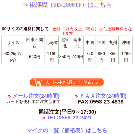
⇒ 後継機（SD-2006TP）はこちら
60サイズの送料に関して
合計１万円以上（税別）なら送料無料とな
ります
関東～関
北東
南東
サイズ
北海道
中国
四国
九州
沖縄
西
北
北
60(2kg以
1160
740
850
850
1260
640円
850円
740円
内)
円
円
円
円
円
メール注文(24時間)
ＦＡＸ注文(24時間)
FAX:0558-23-4838
カートを使わずに注文します
電話注文(平日9～17:30)
TEL:0558-22-2421
マイクの一覧（価格表）はこちら