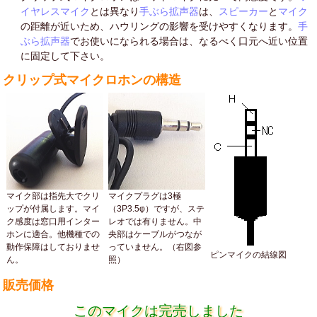
イヤレスマイク
とは異なり
手ぶら拡声器
は、
スピーカー
と
マイク
の距離が近いため、ハウリングの影響を受けやすくなります。
手
ぶら拡声器
でお使いになられる場合は、なるべく口元へ近い位置
に固定して下さい。
クリップ式マイクロホンの構造
マイク部は指先大でクリ
マイクプラグは3極
ップが付属します。マイ
（3P3.5φ）ですが、ステ
ク感度は窓口用インター
レオでは有りません。中
ホンに適合。他機種での
央部はケーブルがつなが
動作保障はしておりませ
っていません。（右図参
ピンマイクの結線図
ん。
照）
販売価格
このマイクは完売しました