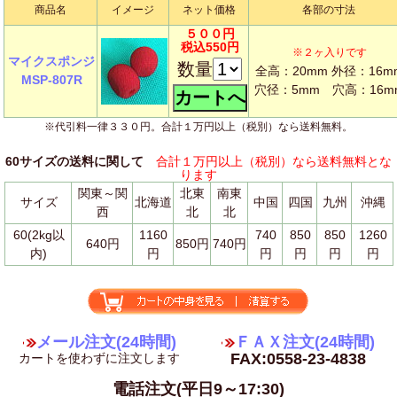
商品名
イメージ
ネット価格
各部の寸法
５００円
税込550円
※２ヶ入りです
マイクスポンジ
数量
全高：20mm 外径：16m
MSP-807R
穴径：5mm 穴高：16m
※代引料一律３３０円。合計１万円以上（税別）なら送料無料。
60サイズの送料に関して
合計１万円以上（税別）なら送料無料とな
ります
関東～関
北東
南東
サイズ
北海道
中国
四国
九州
沖縄
西
北
北
60(2kg以
1160
740
850
850
1260
640円
850円
740円
内)
円
円
円
円
円
メール注文(24時間)
ＦＡＸ注文(24時間)
FAX:0558-23-4838
カートを使わずに注文します
電話注文(平日9～17:30)