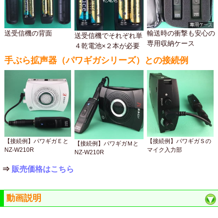
送受信機の背面
輸送時の衝撃も安心の
送受信機でそれぞれ単
専用収納ケース
４乾電池×２本が必要
手ぶら拡声器（パワギガシリーズ）との接続例
【接続例】パワギガＥと
【接続例】パワギガＳの
【接続例】パワギガＭと
NZ-W210R
マイク入力部
NZ-W210R
⇒
販売価格はこちら
動画説明