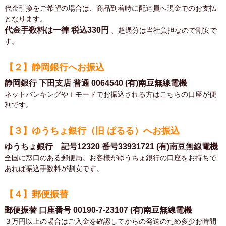
代金引換をご希望の場合は、商品到着時に配達員へ現金でのお支払
となります。
代金手数料は一律
税込330円
、超過分は当社負担なので割安で
す。
【２】静岡銀行へお振込
静岡銀行 下田支店 普通 0064540 (有)南豆無線電機
ネットバンキングやｉモードでお振込される方はこちらの口座が便
利です。
【３】ゆうちょ銀行（旧 ぱるる）へお振込
ゆうちょ銀行 記号12320 番号33931721 (有)南豆無線電機
全国に窓口のある郵便局。お客様がゆうちょ銀行の口座をお持ちで
あれば振込手数料が割安です。
【４】郵便振替
郵便振替 口座番号 00190-7-23107 (有)南豆無線電機
３万円以上の場合はご入金を確認してからの発送のため多少お時間