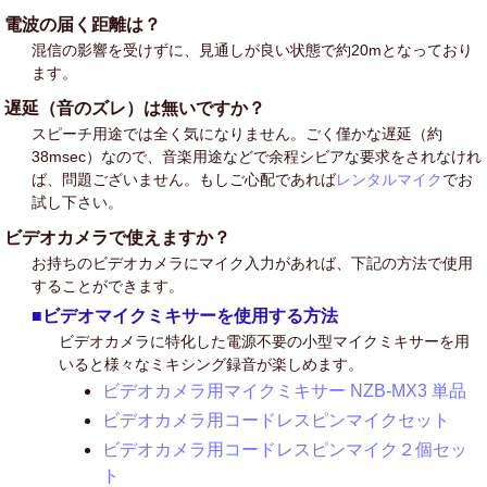
電波の届く距離は？
混信の影響を受けずに、見通しが良い状態で約20mとなっており
ます。
遅延（音のズレ）は無いですか？
スピーチ用途では全く気になりません。ごく僅かな遅延（約
38msec）なので、音楽用途などで余程シビアな要求をされなけれ
ば、問題ございません。もしご心配であれば
レンタルマイク
でお
試し下さい。
ビデオカメラで使えますか？
お持ちのビデオカメラにマイク入力があれば、下記の方法で使用
することができます。
■ビデオマイクミキサーを使用する方法
ビデオカメラに特化した電源不要の小型マイクミキサーを用
いると様々なミキシング録音が楽しめます。
ビデオカメラ用マイクミキサー NZB-MX3 単品
ビデオカメラ用コードレスピンマイクセット
ビデオカメラ用コードレスピンマイク２個セッ
ト