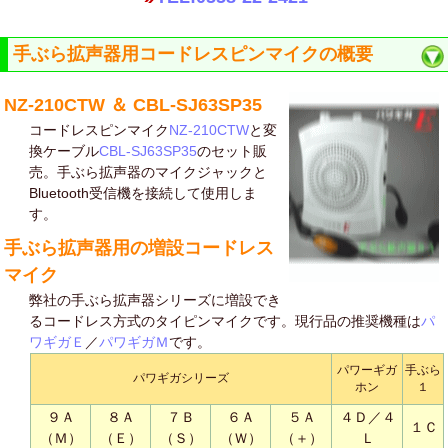
手ぶら拡声器用コードレスピンマイクの概要
NZ-210CTW ＆ CBL-SJ63SP35
コードレスピンマイク
NZ-210CTW
と変
換ケーブル
CBL-SJ63SP35
のセット販
売。手ぶら拡声器のマイクジャックと
Bluetooth受信機を接続して使用しま
す。
手ぶら拡声器用の増設コードレス
マイク
弊社の手ぶら拡声器シリーズに増設でき
るコードレス方式のタイピンマイクです。現行品の推奨機種は
パ
ワギガＥ
／
パワギガＭ
です。
パワーギガ
手ぶら
パワギガシリーズ
ホン
１
９Ａ
８Ａ
７Ｂ
６Ａ
５Ａ
４Ｄ／４
１Ｃ
（Ｍ）
（Ｅ）
（Ｓ）
（Ｗ）
（＋）
Ｌ