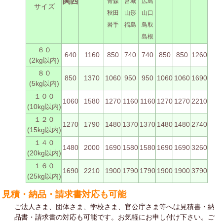
関西
青森
宮城
広島
サイズ
秋田
山形
山口
岩手
福島
鳥取
島根
６０
640
1160
850
740
740
850
850
1260
(2kg以内)
８０
850
1370
1060
950
950
1060
1060
1690
(5kg以内)
１００
1060
1580
1270
1160
1160
1270
1270
2210
(10kg以内)
１２０
1270
1790
1480
1370
1370
1480
1480
2740
(15kg以内)
１４０
1480
2000
1690
1580
1580
1690
1690
3260
(20kg以内)
１６０
1690
2210
1900
1790
1790
1900
1900
3790
(25kg以内)
見積・納品・請求書対応も可能
ご法人さま、団体さま、学校さま、官公庁さま等へは見積書・納
品書・請求書の対応も可能です。お気軽にお申し付け下さい。ご