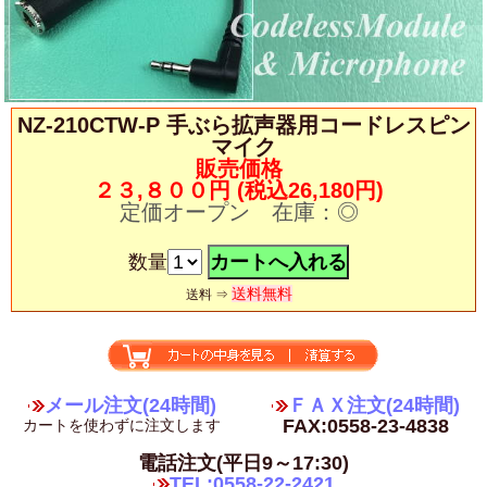
NZ-210CTW-P 手ぶら拡声器用コードレスピン
マイク
販売価格
２３,８００円
(税込26,180円)
定価オープン 在庫：◎
数量
送料無料
送料 ⇒
メール注文(24時間)
ＦＡＸ注文(24時間)
FAX:0558-23-4838
カートを使わずに注文します
電話注文(平日9～17:30)
TEL:0558-22-2421