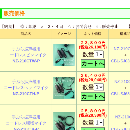
販売価格
【納期】 ◎：即納 ○：２～４日 △：お問合せ ×：販売停止
商品名
イメージ
ネット価格
構成
２３,８００円
(税込26,180円)
手ぶら拡声器用
NZ-210
数量
コードレスピンマイク
＋
NZ-210CTW-P
CBL-SJ6
２６,４００円
(税込29,040円)
手ぶら拡声器用
NZ-210
数量
コードレスヘッドマイク
＋
NZ-210CTH-P
CBL-SJ6
２５,８００円
(税込28,380円)
手ぶら拡声器用
NZ-210
数量
コードレス咽喉マイク
＋
NZ-210CjK-P
CBL-SJ6