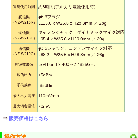
約8時間(アルカリ電池使用時)
連続使用時間
φ6.3プラグ
受信機
（NZ-W210R）
L113.6 x W25.6 x H28.3mm ／ 28g
キャノンジャック、ダイナミックマイク対応
送信機
（NZ-W210D）
L95.4 x W25.6 x H29.0mm ／ 39g
φ3.5ジャック、コンデンサマイク対応
送信機
（NZ-W210C）
L88.2 x W25.6 x H28.3mm ／ 26g
ISM band 2.400～2.4835GHz
周波数帯域
+5dBm
送信出力
-85dBm
受信感度
110mVrms
最大出力電圧
70mA
最大消費電流
⇒
販売価格はこちら
操作方法