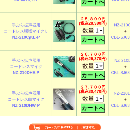
２５,８００円
(税込28,380円)
手ぶら拡声器用
NZ-210C
数量
コードレス咽喉マイクＬ
＋
NZ-210CjKL-P
CBL-SJ6
２６,７００円
(税込29,370円)
手ぶら拡声器用
NZ-210
数量
コードレスマイク
＋
NZ-210DHE-P
CBL-SJ6
２７,７００円
(税込30,470円)
手ぶら拡声器用
NZ-210
数量
コードレス白マイク
＋
NZ-210DHW-P
CBL-SJ6