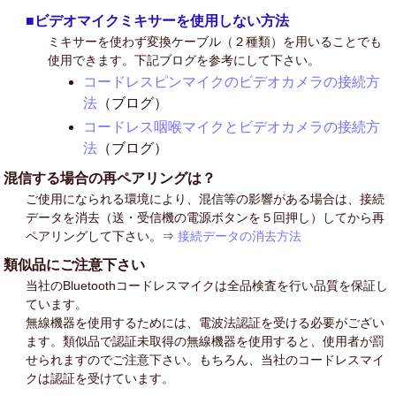
■ビデオマイクミキサーを使用しない方法
ミキサーを使わず変換ケーブル（２種類）を用いることでも
使用できます。下記ブログを参考にして下さい。
コードレスピンマイクのビデオカメラの接続方
法
（ブログ）
コードレス咽喉マイクとビデオカメラの接続方
法
（ブログ）
混信する場合の再ペアリングは？
ご使用になられる環境により、混信等の影響がある場合は、接続
データを消去（送・受信機の電源ボタンを５回押し）してから再
ペアリングして下さい。⇒
接続データの消去方法
類似品にご注意下さい
当社のBluetoothコードレスマイクは全品検査を行い品質を保証し
ています。
無線機器を使用するためには、電波法認証を受ける必要がござい
ます。類似品で認証未取得の無線機器を使用すると、使用者が罰
せられますのでご注意下さい。もちろん、当社のコードレスマイ
クは認証を受けています。