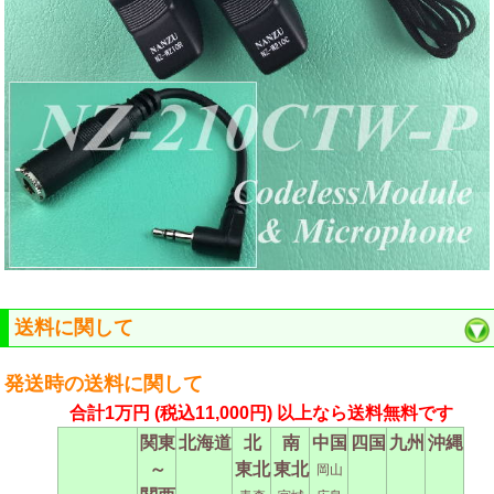
送料に関して
発送時の送料に関して
合計1万円
(税込11,000円)
以上なら送料無料です
関東
北海道
北
南
中国
四国
九州
沖縄
～
東北
東北
岡山