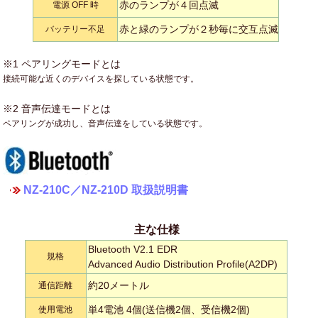
赤のランプが４回点滅
電源 OFF 時
赤と緑のランプが２秒毎に交互点滅
バッテリー不足
※1 ペアリングモードとは
接続可能な近くのデバイスを探している状態です。
※2 音声伝達モードとは
ペアリングが成功し、音声伝達をしている状態です。
NZ-210C／NZ-210D 取扱説明書
主な仕様
Bluetooth V2.1 EDR
規格
Advanced Audio Distribution Profile(A2DP)
約20メートル
通信距離
単4電池 4個(送信機2個、受信機2個)
使用電池