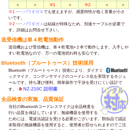
○
○
※1
○
※2
○
○
※1
･･･
パワギガＳ
でも使えますが、感度特性が低く音量が小さ
いです。
※2
･･･
パワギガ＋
は結線が特殊なため、別途ケーブルが必要で
す。詳細はお問合せ下さい。
送受信機は単４乾電池動作
送信機および受信機は、単４乾電池×２本で動作します。入手しや
すい乾電池なので、万一の電池切れ時も安心です。
Bluetooth（ブルートゥース）技術採用
Bluetooth（ブルートゥース）技術により、ダイナミ
ックマイク、コンデンサマイクのコードレス化を実現するモジュ
ールです。持ち運び便利、簡単操作で干渉を受けにくい設計で
NZ-210C 説明書
す。
全品検査の実施、品質保証
当社のBluetoothコードレスマイクは全品検査を
行い品質を保証しています。無線機器を使用する
ためには、電波法認証を受ける必要がございます。類似品で認証
未取得の無線機器を使用すると、使用者が罰せられますのでご注