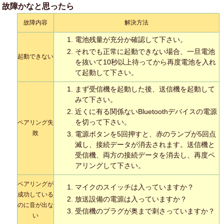
故障かなと思ったら
故障内容
解決方法
電池残量が充分か確認して下さい。
それでも正常に起動できない場合、一旦電池
起動できない
を抜いて10秒以上待ってから再度電池を入れ
て起動して下さい。
まず受信機を起動した後、送信機を起動して
みて下さい。
近くに有る関係ないBluetoothデバイスの電源
を切って下さい。
ペアリング失
敗
電源ボタンを5回押すと、赤のランプが5回点
滅し、接続データが消去されます。送信機と
受信機、両方の接続データを消去し、再度ペ
アリングして下さい。
ペアリングが
マイクのスイッチは入っていますか？
成功している
放送設備の電源は入っていますか？
のに音が出な
受信機のプラグが奥まで刺さっていますか？
い