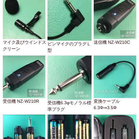
マイク及びウインドス
送信機 NZ-W210C
ピンマイクのプラグＬ
クリーン
型
受信機 NZ-W210R
変換ケーブル
受信機6.3φモノラル標
6.3Φ⇒3.5Φ
準プラグ