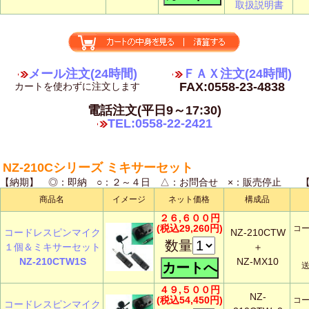
取扱説明書
メール注文(24時間)
ＦＡＸ注文(24時間)
FAX:0558-23-4838
カートを使わずに注文します
電話注文(平日9～17:30)
TEL:0558-22-2421
NZ-210Cシリーズ ミキサーセット
【納期】 ◎：即納 ○：２～４日 △：お問合せ ×：販売停止
商品名
イメージ
ネット価格
構成品
２６,６００円
(税込29,260円)
コ
コードレスピンマイク
NZ-210CTW
数量
１個＆ミキサーセット
＋
NZ-210CTW1S
NZ-MX10
４９,５００円
NZ-
(税込54,450円)
コ
コードレスピンマイク