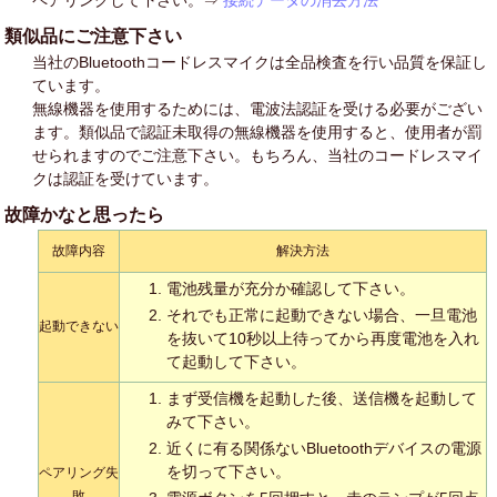
ペアリングして下さい。⇒
接続データの消去方法
類似品にご注意下さい
当社のBluetoothコードレスマイクは全品検査を行い品質を保証し
ています。
無線機器を使用するためには、電波法認証を受ける必要がござい
ます。類似品で認証未取得の無線機器を使用すると、使用者が罰
せられますのでご注意下さい。もちろん、当社のコードレスマイ
クは認証を受けています。
故障かなと思ったら
故障内容
解決方法
電池残量が充分か確認して下さい。
それでも正常に起動できない場合、一旦電池
起動できない
を抜いて10秒以上待ってから再度電池を入れ
て起動して下さい。
まず受信機を起動した後、送信機を起動して
みて下さい。
近くに有る関係ないBluetoothデバイスの電源
を切って下さい。
ペアリング失
敗