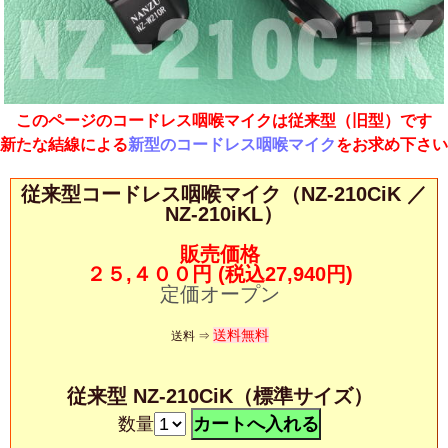
このページのコードレス咽喉マイクは従来型（旧型）です
新たな結線による
新型のコードレス咽喉マイク
をお求め下さい
従来型コードレス咽喉マイク（NZ-210CiK ／
NZ-210iKL）
販売価格
２５,４００円
(税込27,940円)
定価オープン
送料無料
送料 ⇒
従来型 NZ-210CiK（標準サイズ）
数量