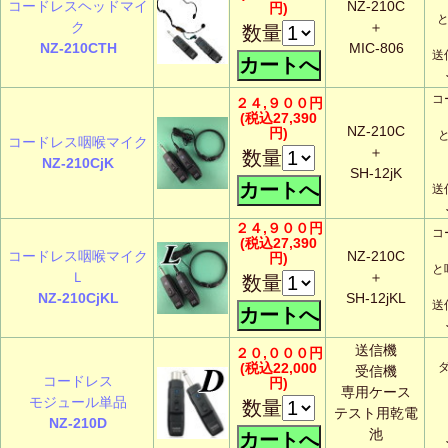
コードレスヘッドマイ
NZ-210C
円)
と
ク
＋
数量
NZ-210CTH
MIC-806
送
コ
２４,９００円
(税込27,390
NZ-210C
円)
コードレス咽喉マイク
＋
数量
NZ-210CjK
SH-12jK
送
２４,９００円
コ
(税込27,390
コードレス咽喉マイク
NZ-210C
円)
と
Ｌ
＋
数量
NZ-210CjKL
SH-12jKL
送
送信機
２０,０００円
(税込22,000
受信機
コードレス
円)
専用ケース
モジュール単品
数量
テスト用乾電
NZ-210D
池