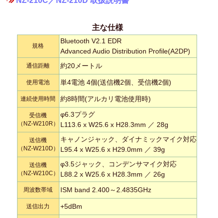
NZ-210C／NZ-210D 取扱説明書
主な仕様
Bluetooth V2.1 EDR
規格
Advanced Audio Distribution Profile(A2DP)
約20メートル
通信距離
単4電池 4個(送信機2個、受信機2個)
使用電池
約8時間(アルカリ電池使用時)
連続使用時間
φ6.3プラグ
受信機
（NZ-W210R）
L113.6 x W25.6 x H28.3mm ／ 28g
キャノンジャック、ダイナミックマイク対応
送信機
（NZ-W210D）
L95.4 x W25.6 x H29.0mm ／ 39g
φ3.5ジャック、コンデンサマイク対応
送信機
（NZ-W210C）
L88.2 x W25.6 x H28.3mm ／ 26g
ISM band 2.400～2.4835GHz
周波数帯域
+5dBm
送信出力