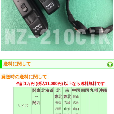
送料に関して
発送時の送料に関して
合計1万円
(税込11,000円)
以上なら送料無料です
関東
北海道
北
南
中国
四国
九州
沖縄
～
東北
東北
岡山
関西
青森
宮城
広島
サイズ
秋田
山形
山口