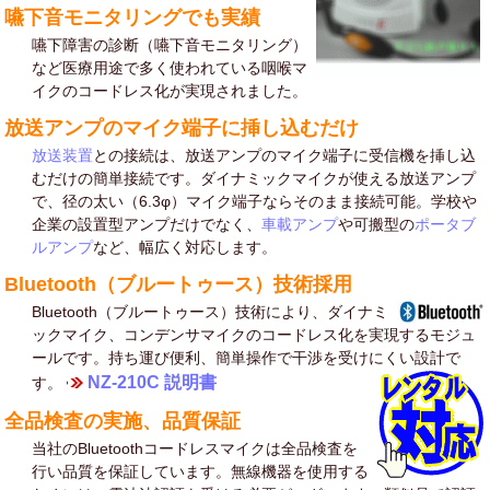
嚥下音モニタリングでも実績
嚥下障害の診断（嚥下音モニタリング）
など医療用途で多く使われている咽喉マ
イクのコードレス化が実現されました。
放送アンプのマイク端子に挿し込むだけ
放送装置
との接続は、放送アンプのマイク端子に受信機を挿し込
むだけの簡単接続です。ダイナミックマイクが使える放送アンプ
で、径の太い（6.3φ）マイク端子ならそのまま接続可能。学校や
企業の設置型アンプだけでなく、
車載アンプ
や可搬型の
ポータブ
ルアンプ
など、幅広く対応します。
Bluetooth（ブルートゥース）技術採用
Bluetooth（ブルートゥース）技術により、ダイナミ
ックマイク、コンデンサマイクのコードレス化を実現するモジュ
ールです。持ち運び便利、簡単操作で干渉を受けにくい設計で
NZ-210C 説明書
す。
全品検査の実施、品質保証
当社のBluetoothコードレスマイクは全品検査を
行い品質を保証しています。無線機器を使用する