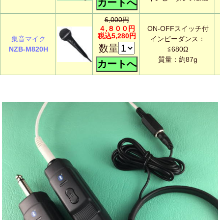
6,000円
４,８００円
ON-OFFスイッチ付
税込5,280円
集音マイク
インピーダンス：
数量
NZB-M820H
≦680Ω
質量：約87g