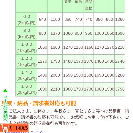
岩手
福島
鳥取
島根
６０
640
1160
850
740
740
850
850
1260
(2kg以内)
８０
850
1370
1060
950
950
1060
1060
1690
(5kg以内)
１００
1060
1580
1270
1160
1160
1270
1270
2210
(10kg以内)
１２０
1270
1790
1480
1370
1370
1480
1480
2740
(15kg以内)
１４０
1480
2000
1690
1580
1580
1690
1690
3260
(20kg以内)
１６０
1690
2210
1900
1790
1790
1900
1900
3790
(25kg以内)
見積・納品・請求書対応も可能
ご法人さま、団体さま、学校さま、官公庁さま等へは見積書・納
品書・請求書の対応も可能です。お気軽にお申し付け下さい。ご
入金確認後の領収書発行も可能です。
⇒
通販価格はこちら