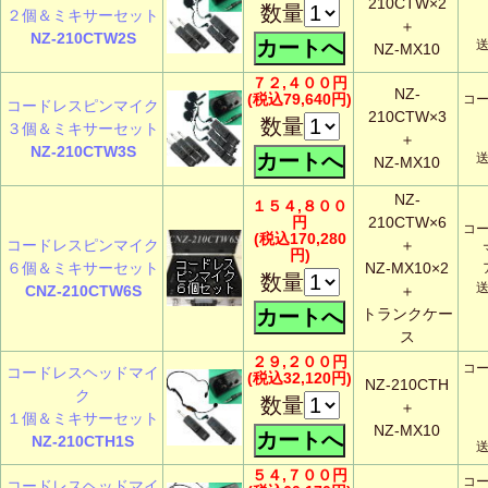
210CTW×2
数量
２個＆ミキサーセット
＋
NZ-210CTW2S
NZ-MX10
７２,４００円
NZ-
(税込79,640円)
コ
コードレスピンマイク
210CTW×3
数量
３個＆ミキサーセット
＋
NZ-210CTW3S
NZ-MX10
NZ-
１５４,８００
円
210CTW×6
コ
(税込170,280
コードレスピンマイク
＋
円)
６個＆ミキサーセット
NZ-MX10×2
数量
CNZ-210CTW6S
＋
トランクケー
ス
２９,２００円
コ
コードレスヘッドマイ
(税込32,120円)
NZ-210CTH
ク
数量
＋
１個＆ミキサーセット
NZ-MX10
NZ-210CTH1S
５４,７００円
コ
コードレスヘッドマイ