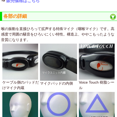
⇒
販売価格はこちら
各部の詳細
喉の振動を直接ひろって拡声する特殊マイク（咽喉マイク）です。高
感度で周囲の騒音をひろいにくい特性。構造上、ややこもったような
音質になります。
ケーブル側のパッドだ
Voice Touch 樹脂シー
マイクパッドの内側
けマイク内蔵
ル