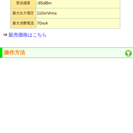
-85dBm
受信感度
110mVrms
最大出力電圧
70mA
最大消費電流
⇒
販売価格はこちら
操作方法