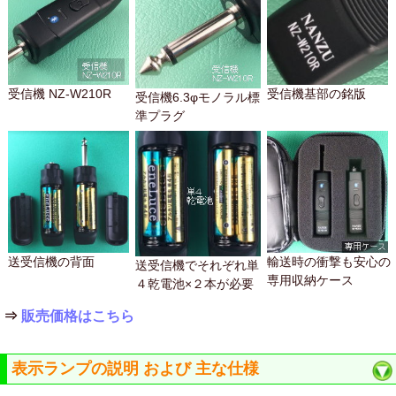
受信機 NZ-W210R
受信機基部の銘版
受信機6.3φモノラル標
準プラグ
送受信機の背面
輸送時の衝撃も安心の
送受信機でそれぞれ単
専用収納ケース
４乾電池×２本が必要
⇒
販売価格はこちら
表示ランプの説明 および 主な仕様