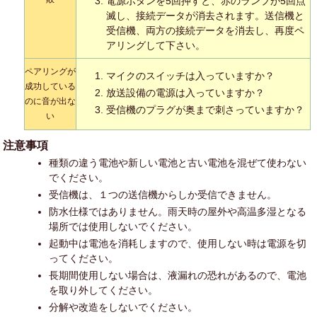
電源ボタンを5回押すと、赤のランプが5回点
滅し、接続データが消去されます。送信機と
受信機、両方の接続データを消去し、再度ペ
アリングして下さい。
ペアリングが
マイクのスイッチは入っていますか？
成功している
放送設備の電源は入っていますか？
のに音が出な
受信機のプラグが奥まで刺さっていますか？
い
注意事項
種類の違う電池や新しい電池と古い電池を混ぜて使わない
でください。
受信機は、１つの送信機からしか受信できません。
防水仕様ではありません。雨天時の屋外や高温多湿となる
場所では使用しないでください。
起動中は電池を消耗しますので、使用しない時は電源を切
ってください。
長期間使用しない場合は、液漏れの恐れがあるので、電池
を取り外してください。
分解や改造をしないでください。