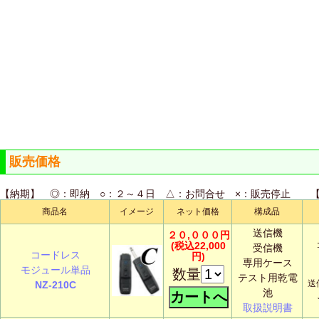
販売価格
【納期】 ◎：即納 ○：２～４日 △：お問合せ ×：販売停止
商品名
イメージ
ネット価格
構成品
送信機
２０,０００円
(税込22,000
受信機
コードレス
円)
専用ケース
モジュール単品
数量
テスト用乾電
送
NZ-210C
池
取扱説明書