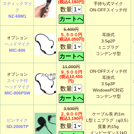
(税込4,180円)
スティックマイ
手持ち式マイク
数量
ク
ON-OFFスイッチ付
NZ-68M1
6,400円
５,５００円
耳掛式
オプション
(税込6,050円)
3.5φ2P
ヘッドマイク
数量
ミニプラグ
MIC-806
コンデンサ型
11,000円
ON-OFFスイッチ付
９,５００円
オプション
(税込10,450
耳掛式
スイッチ付
円)
3.5φ3P
ヘッドマイク
数量
WindowsPC対応
MIC-806PSW
コンデンサ型
3,500円
２,９００円
ケーブル長 約1m
税込3,190円
ピンマイク
L型ミニプラグ（φ3.5）
数量
SD-2006TP
質量 約15g
インピーダンス1kΩ