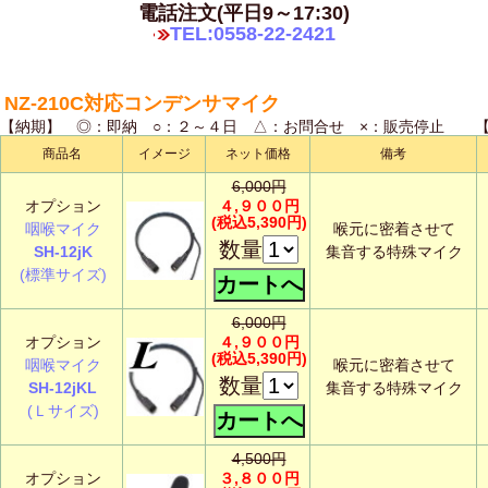
電話注文(平日9～17:30)
TEL:0558-22-2421
NZ-210C対応コンデンサマイク
【納期】 ◎：即納 ○：２～４日 △：お問合せ ×：販売停止
商品名
イメージ
ネット価格
備考
6,000円
オプション
４,９００円
(税込5,390円)
咽喉マイク
喉元に密着させて
数量
SH-12jK
集音する特殊マイク
(標準サイズ)
6,000円
オプション
４,９００円
(税込5,390円)
咽喉マイク
喉元に密着させて
数量
SH-12jKL
集音する特殊マイク
(Ｌサイズ)
4,500円
オプション
３,８００円