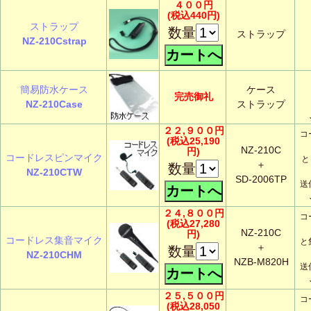
４００円
(税込440円)
ストラップ
数量
ストラップ
NZ-210Cstrap
簡易防水ケース
ケース
完売御礼
NZ-210Case
ストラップ
２２,９００円
コ
(税込25,190
NZ-210C
円)
コードレスピンマイク
と
＋
数量
NZ-210CTW
SD-2006TP
送
２４,８００円
コ
(税込27,280
NZ-210C
円)
コードレス集音マイク
と
＋
数量
NZ-210CHM
NZB-M820H
送
２５,５００円
コ
(税込28,050