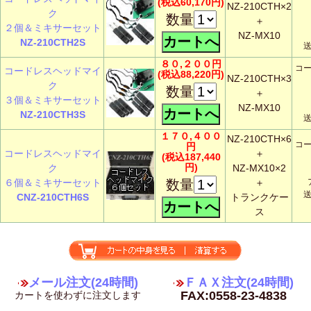
(税込60,170円)
NZ-210CTH×2
ク
数量
＋
２個＆ミキサーセット
NZ-MX10
NZ-210CTH2S
８０,２００円
コ
コードレスヘッドマイ
(税込88,220円)
NZ-210CTH×3
ク
数量
＋
３個＆ミキサーセット
NZ-MX10
NZ-210CTH3S
１７０,４００
NZ-210CTH×6
コ
円
コードレスヘッドマイ
＋
(税込187,440
円)
ク
NZ-MX10×2
６個＆ミキサーセット
数量
＋
CNZ-210CTH6S
トランクケー
ス
メール注文(24時間)
ＦＡＸ注文(24時間)
FAX:0558-23-4838
カートを使わずに注文します