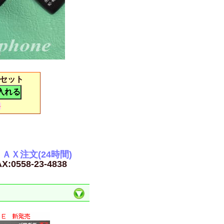
ーセット
料
ＡＸ注文(24時間)
X:0558-23-4838