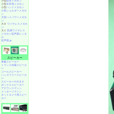
小型
防水メガホン
小型
非常用メガホン
小型
ハンドメガホン
小型ショルダーメガホ
ン
大型ハイパワーメガホ
ン
大Ｂ
ワイヤレスメガホ
ン
大Ｃ
防滴ワイヤレス
メガホン拡声器レンタ
ル
拡声器.jp
スピーカー
車載スピーカー
トランス内蔵スピーカ
ー
コールスピーカー
ハンズフリースピーカ
ー
スピーカーの大きさ
ボックススピーカー
アナウンスマシン
メッセージマシン
ネットカメラ用スピー
カー