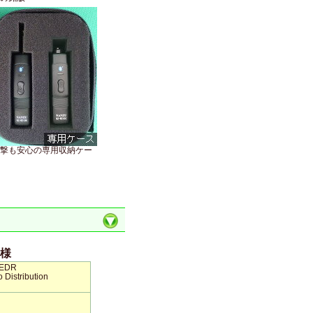
撃も安心の専用収納ケー
様
 EDR
 Distribution