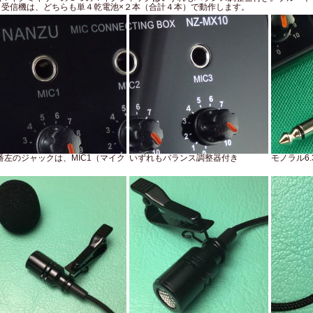
と受信機は、どちらも単４乾電池×２本（合計４本）で動作します。
番左のジャックは、MIC1（マイク
いずれもバランス調整器付き
モノラル6
）