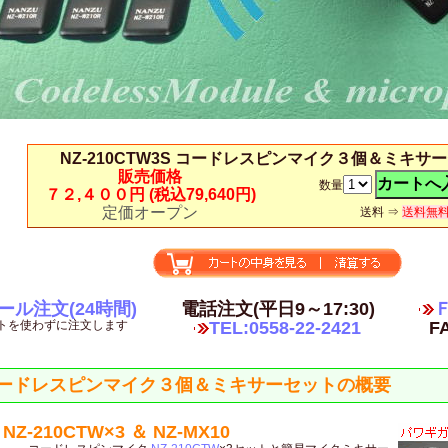
NZ-210CTW3S コードレスピンマイク３個＆ミキサ
販売価格
数量
７２,４００円
(税込79,640円)
定価オープン
送料 ⇒
送料無
ール注文(24時間)
電話注文(平日9～17:30)
Ｆ
トを使わずに注文します
TEL:0558-22-2421
FA
ードレスピンマイク３個＆ミキサーセットの概要
NZ-210CTW×3 ＆ NZ-MX10