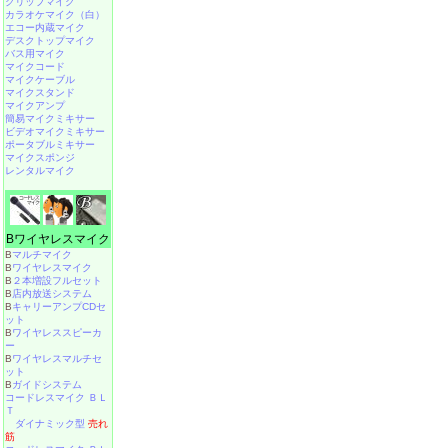
クリップマイク
カラオケマイク（白）
エコー内蔵マイク
デスクトップマイク
バス用マイク
マイクコード
マイクケーブル
マイクスタンド
マイクアンプ
簡易マイクミキサー
ビデオマイクミキサー
ポータブルミキサー
マイクスポンジ
レンタルマイク
Bワイヤレスマイク
B
マルチマイク
B
ワイヤレスマイク
B
２本増設フルセット
B
店内放送システム
B
キャリーアンプCDセ
ット
B
ワイヤレススピーカ
ー
B
ワイヤレスマルチセ
ット
B
ガイドシステム
コードレスマイク ＢＬ
Ｔ
ダイナミック型
売れ
筋