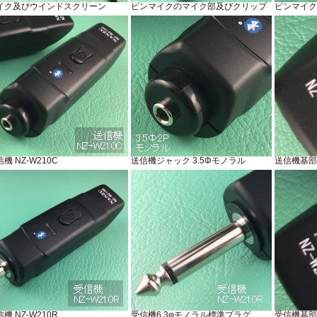
イク及びウインドスクリーン
ピンマイクのマイク部及びクリップ
ピンマイク
機 NZ-W210C
送信機ジャック 3.5Φモノラル
送信機基部
機 NZ-W210R
受信機6.3φモノラル標準プラグ
受信機基部