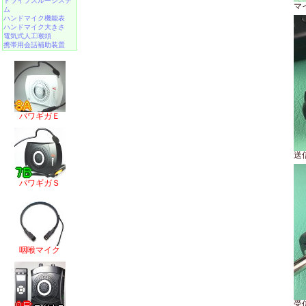
ドライブスルーシステ
マ
ム
ハンドマイク機能表
ハンドマイク大きさ
電気式人工喉頭
携帯用会話補助装置
パワギガＥ
送信
パワギガＳ
咽喉マイク
受信