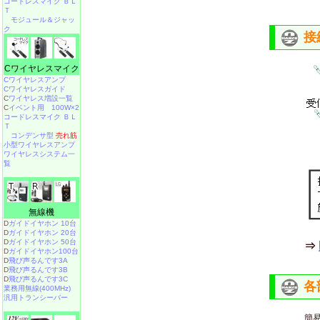
コードレスマイク ＢＬ
Ｔ
モジュール＆ジャッ
ク
接
Cワイヤレスマイク
Cワイヤレスアンプ
Cワイヤレスガイド
C
ワイヤレス増設一覧
C
イベント用 100W×2
コードレスマイク ＢＬ
Ｔ
コンデンサ型
売れ筋
小型ワイヤレスアンプ
ワイヤレスシステム一
覧
無線機
D
ガイドイヤホン 10台
D
ガイドイヤホン 20台
D
ガイドイヤホン 50台
⇒
D
ガイドイヤホン100台
D
飛び声るんです3A
D
飛び声るんです3B
D
飛び声るんです3C
各
業務用無線(400MHz)
汎用トランシーバー
簡