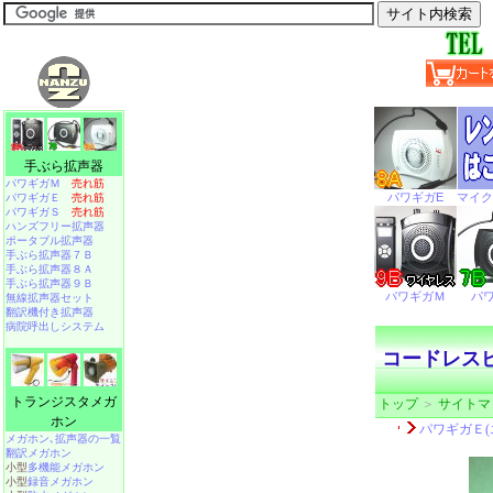
手ぶら拡声器
パワギガＭ
売れ筋
パワギガＥ
売れ筋
パワギガＳ
売れ筋
ハンズフリー拡声器
ポータブル拡声器
手ぶら拡声器７Ｂ
手ぶら拡声器８Ａ
手ぶら拡声器９Ｂ
無線拡声器セット
翻訳機付き拡声器
病院呼出しシステム
コードレスピ
トランジスタメガ
トップ
＞
サイトマ
ホン
メガホン､拡声器の一覧
翻訳メガホン
小型
多機能メガホン
小型
録音メガホン