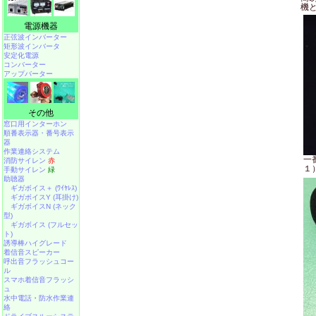
機
電源機器
正弦波インバーター
矩形波インバータ
安定化電源
コンバーター
アップバーター
その他
窓口用インターホン
順番表示器・番号表示
器
作業連絡システム
一
消防サイレン
赤
１
手動サイレン
緑
助聴器
ギガボイス＋ (ﾜｲﾔﾚｽ)
ギガボイスY (耳掛け)
ギガボイスN (ネック
型)
ギガボイス (フルセッ
ト)
誘導棒ハイグレード
着信音スピーカー
呼出音フラッシュコー
ル
スマホ着信音フラッシ
ュ
水中電話
・
防水作業連
絡