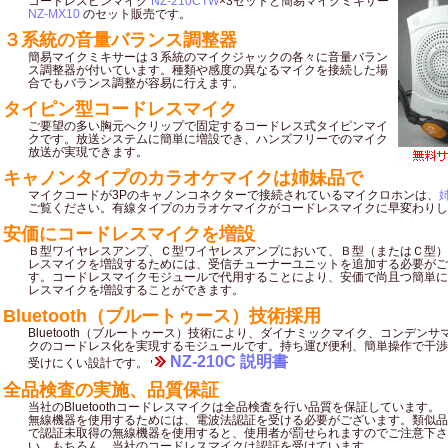
コードレスピンマイク
NZ-210CTW
×3セットと簡易マイクミキサー
NZ-MX10
のセット販売です。
３系統の音量バランス調整器
簡易マイクミキサーは３系統のマイクジャックの各々に音量バラン
ス調整器が付いています。種類や感度の異なるマイクを接続した場
合でもバランス調整が容易に行えます。
タイピン型コードレスマイク
ご要望の多い胸元へクリップで固定するコードレス式タイピンマイ
クです。放送システムに簡単に増設でき、ハンズフリーでのマイク
放送が実現できます。
キャノンタイプのカラオケマイクは姉妹品で
マイクコードが3Pのキャノンコネクターで接続されているマイクロホンは、
姉
ご覧ください。有線タイプのカラオケマイクがコードレスマイクに早変わりし
安価にコードレスマイクを増設
Ｂ型ワイヤレスアンプ、Ｃ型ワイヤレスアンプにおいて、Ｂ型（またはＣ型）
レスマイクを増設するためには、受信チューナーユニットを追加する必要がご
す。コードレスマイクモジュールで代用することにより、安価で尚且つ簡単に
レスマイクを増設することができます。
Bluetooth（ブルートゥース）技術採用
Bluetooth（ブルートゥース）技術により、ダイナミックマイク、コンデンサ
クのコードレス化を実現するモジュールです。持ち運び便利、簡単操作で干渉
NZ-210C 説明書
受けにくい設計です。
全品検査の実施、品質保証
当社のBluetoothコードレスマイクは全品検査を行い品質を保証しています。
無線機器を使用するためには、電波法認証を受ける必要がございます。類似品
で認証未取得の無線機器を使用すると、使用者が罰せられますのでご注意下さ
い。もちろん、当社のコードレスマイクは認証を受けています。