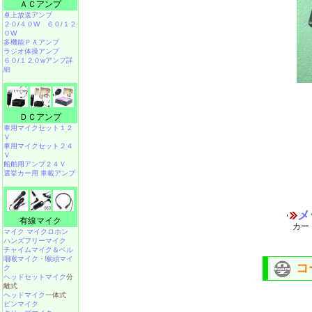
ＡＣアンプ
卓上放送アンプ
２０/４０W
６０/１２
０W
多機能ＰＡアンプ
ラジオ体操アンプ
６０/１２０wアンプ詳
細
ＤＣアンプ
車用マイクセット１２
Ｖ
車用マイクセット２４
Ｖ
船舶用アンプ２４Ｖ
選挙カー用 車載アンプ
メ
有線マイク
カー
マイク マイクロホン
ハンズフリーマイク
チャイムマイク＆ベル
咽喉マイク・喉頭マイ
コ
ク
ヘッドセットマイク
分
離式
ヘッドマイク
一体式
ピンマイク