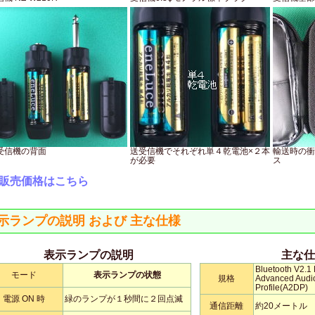
受信機の背面
送受信機でそれぞれ単４乾電池×２本
輸送時の衝
が必要
ス
販売価格はこちら
示ランプの説明 および 主な仕様
表示ランプの説明
主な仕
Bluetooth V2.1
モード
表示ランプの状態
規格
Advanced Audio
Profile(A2DP)
電源 ON 時
緑のランプが１秒間に２回点滅
通信距離
約20メートル