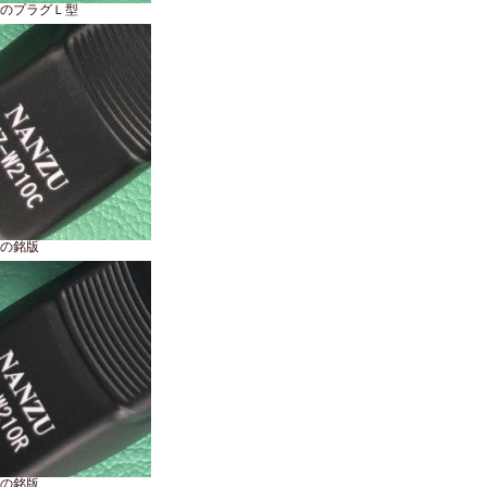
のプラグＬ型
の銘版
の銘版