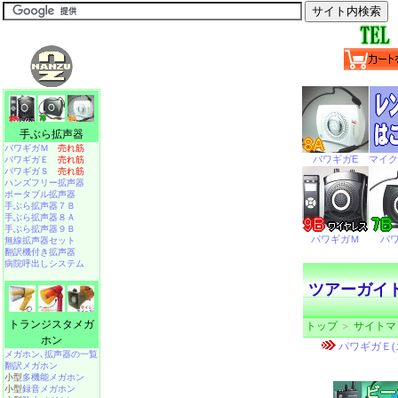
手ぶら拡声器
パワギガＭ
売れ筋
パワギガＥ
売れ筋
パワギガＳ
売れ筋
ハンズフリー拡声器
ポータブル拡声器
手ぶら拡声器７Ｂ
手ぶら拡声器８Ａ
手ぶら拡声器９Ｂ
無線拡声器セット
翻訳機付き拡声器
病院呼出しシステム
ツアーガイド受
トランジスタメガ
トップ
＞
サイトマ
ホン
メガホン､拡声器の一覧
翻訳メガホン
小型
多機能メガホン
小型
録音メガホン