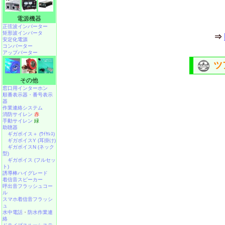
電源機器
正弦波インバーター
矩形波インバータ
⇒
安定化電源
コンバーター
アップバーター
ツ
その他
窓口用インターホン
順番表示器・番号表示
器
作業連絡システム
消防サイレン
赤
手動サイレン
緑
助聴器
ギガボイス＋ (ﾜｲﾔﾚｽ)
ギガボイスY (耳掛け)
ギガボイスN (ネック
型)
ギガボイス (フルセッ
ト)
誘導棒ハイグレード
着信音スピーカー
呼出音フラッシュコー
ル
スマホ着信音フラッシ
ュ
水中電話
・
防水作業連
絡