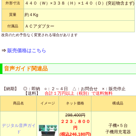
４４０（Ｗ）×３３８（Ｈ）×１４０（Ｄ）(突起物含まず)
外形寸法
約４Kg
質量
ＡＣアダプター
付属品
改良のため予告なく変更される場合があります
⇒
販売価格はこちら
音声ガイド関連品
【納期】 ◎：即納 ○：２～４日 △：お問合せ ×：販売停止
【送料】
合計１万円以上（税別）で送料無料
商品名
イメージ
ネット価格
構成品
298,400円
２２３，８００
デジタル音声ガイ
子機×５台
円
ド
子機用充電器
(税込246,180円)