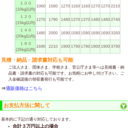
１００
1060
1580
1270
1160
1160
1270
1270
2210
(10kg以内)
１２０
1270
1790
1480
1370
1370
1480
1480
2740
(15kg以内)
１４０
1480
2000
1690
1580
1580
1690
1690
3260
(20kg以内)
１６０
1690
2210
1900
1790
1790
1900
1900
3790
(25kg以内)
見積・納品・請求書対応も可能
ご法人さま、団体さま、学校さま、官公庁さま等へは見積書・納
品書・請求書の対応も可能です。お気軽にお申し付け下さい。ご
入金確認後の領収書発行も可能です。
⇒
通販価格はこちら
お支払方法に関して
基本的に下記の通り対応しております。
合計３万円以上の場合