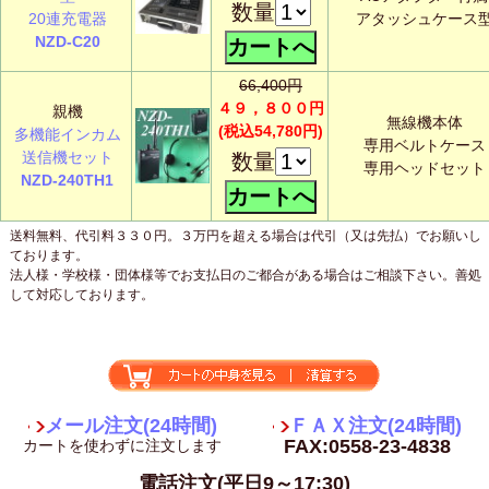
数量
20連充電器
アタッシュケース
NZD-C20
66,400円
４９，８００円
親機
無線機本体
(税込54,780円)
多機能インカム
専用ベルトケース
送信機セット
数量
専用ヘッドセット
NZD-240TH1
送料無料、代引料３３０円。３万円を超える場合は代引（又は先払）でお願いし
ております。
法人様・学校様・団体様等でお支払日のご都合がある場合はご相談下さい。善処
して対応しております。
メール注文(24時間)
ＦＡＸ注文(24時間)
FAX:0558-23-4838
カートを使わずに注文します
電話注文(平日9～17:30)