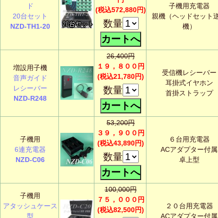
ド
子機用充電器
(税込572,880円)
20台セット
親機（ヘッドセット
数量
NZD-TH1-20
機）
26,400円
１９，８００円
増設用子機
受信機レシーバー
(税込21,780円)
音声ガイド
耳掛式イヤホン
レシーバー
数量
首掛ストラップ
NZD-R248
53,200円
３９，９００円
子機用
６台用充電器
(税込43,890円)
6連充電器
ACアダプター付属
数量
NZD-C06
卓上型
100,000円
子機用
７５，０００円
アタッシュケース
２０台用充電器
(税込82,500円)
型
ACアダプター付属