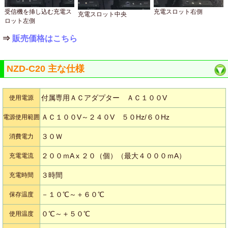
受信機を挿し込む充電ス
充電スロット右側
充電スロット中央
ロット左側
⇒
販売価格はこちら
NZD-C20 主な仕様
付属専用ＡＣアダプター ＡＣ１００V
使用電源
ＡＣ１００V～２４０V ５０Hz/６０Hz
電源使用範囲
３０Ｗ
消費電力
２００ｍA x ２０（個）（最大４０００ｍA）
充電電流
３時間
充電時間
－１０℃～＋６０℃
保存温度
０℃～＋５０℃
使用温度