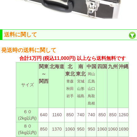
送料に関して
発送時の送料に関して
合計1万円
(税込11,000円)
以上なら送料無料です
関東
北海道
北
南
中国
四国
九州
沖縄
～
東北
東北
岡山
関西
青森
宮城
広島
サイズ
秋田
山形
山口
岩手
福島
鳥取
島根
６０
640
1160
850
740
740
850
850
1260
(2kg以内)
８０
850
1370
1060
950
950
1060
1060
1690
(5kg以内)