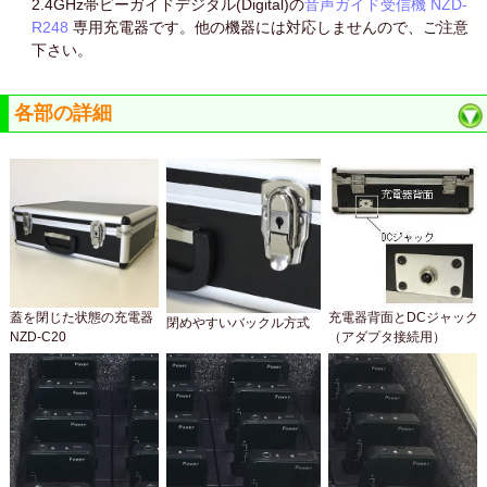
2.4GHz帯ビーガイドデジタル(Digital)の
音声ガイド受信機 NZD-
R248
専用充電器です。他の機器には対応しませんので、ご注意
下さい。
各部の詳細
蓋を閉じた状態の充電器
充電器背面とDCジャック
閉めやすいバックル方式
NZD-C20
（アダプタ接続用）