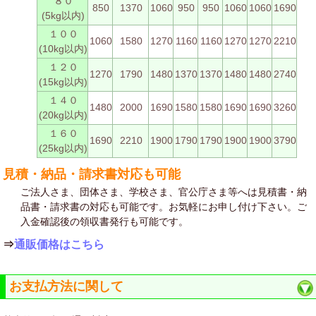
８０
850
1370
1060
950
950
1060
1060
1690
(5kg以内)
１００
1060
1580
1270
1160
1160
1270
1270
2210
(10kg以内)
１２０
1270
1790
1480
1370
1370
1480
1480
2740
(15kg以内)
１４０
1480
2000
1690
1580
1580
1690
1690
3260
(20kg以内)
１６０
1690
2210
1900
1790
1790
1900
1900
3790
(25kg以内)
見積・納品・請求書対応も可能
ご法人さま、団体さま、学校さま、官公庁さま等へは見積書・納
品書・請求書の対応も可能です。お気軽にお申し付け下さい。ご
入金確認後の領収書発行も可能です。
⇒
通販価格はこちら
お支払方法に関して