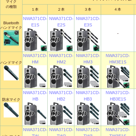
マイク
の種類
１本
２本
３本
４本
NWA371CD-
NWA371CD-
NWA371CD-
Bluetooth
E1S
E2S
E3S
ハンドマイク
-
NWA371CD-
NWA371CD-
NWA371CD-
NWA371CD-
HM
HM2
HM3
HM3E1S
ハンドマイク
NWA371CD-
NWA371CD-
NWA371CD-
NWA371CD-
HB
HB2
HB3
HB3E1S
防水マイク
NWA371CD-
NWA371CD-
NWA371CD-
NWA371CD-
TW
TW2
TW3
TW3E1S