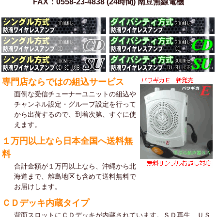
FAX：0558-23-4838 (24時間) 南豆無線電機
専門店ならではの組込サービス
面倒な受信チューナーユニットの組込や
チャンネル設定・グループ設定を行って
から出荷するので、到着次第、すぐに使
えます。
１万円以上なら日本全国へ送料無
料
合計金額が１万円以上なら、沖縄から北
海道まで、離島地区も含めて送料無料で
お届けします。
ＣＤデッキ内蔵タイプ
背面スロットにＣＤデッキが内蔵されています。ＳＤ再生、ＵＳ