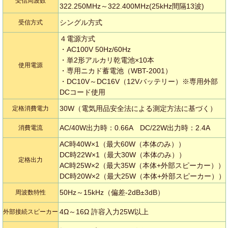
受信周波数
322.250MHz～322.400MHz(25kHz間隔13波)
シングル方式
受信方式
４電源方式
・AC100V 50Hz/60Hz
・単2形アルカリ乾電池×10本
使用電源
・専用ニカド蓄電池（WBT-2001）
・DC10V～DC16V（12Vバッテリー）※専用外部
DCコード使用
30W（電気用品安全法による測定方法に基づく）
定格消費電力
AC/40W出力時：0.66A DC/22W出力時：2.4A
消費電流
AC時40W×1（最大60W（本体のみ））
DC時22W×1（最大30W（本体のみ））
定格出力
AC時25W×2（最大35W（本体+外部スピーカー））
DC時20W×2（最大25W（本体+外部スピーカー））
50Hz～15kHz（偏差-2dB±3dB）
周波数特性
4Ω～16Ω 許容入力25W以上
外部接続スピーカー