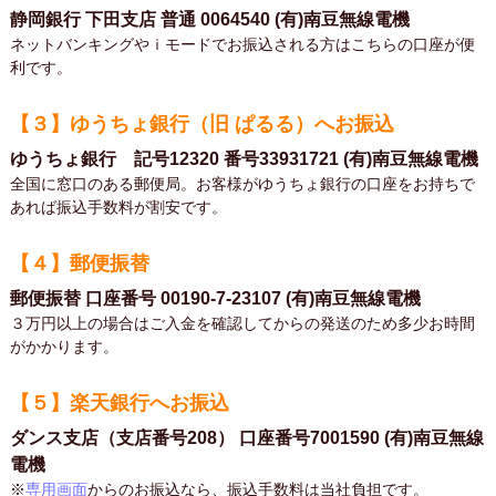
静岡銀行 下田支店 普通 0064540 (有)南豆無線電機
ネットバンキングやｉモードでお振込される方はこちらの口座が便
利です。
【３】ゆうちょ銀行（旧 ぱるる）へお振込
ゆうちょ銀行 記号12320 番号33931721 (有)南豆無線電機
全国に窓口のある郵便局。お客様がゆうちょ銀行の口座をお持ちで
あれば振込手数料が割安です。
【４】郵便振替
郵便振替 口座番号 00190-7-23107 (有)南豆無線電機
３万円以上の場合はご入金を確認してからの発送のため多少お時間
がかかります。
【５】楽天銀行へお振込
ダンス支店（支店番号208） 口座番号7001590 (有)南豆無線
電機
※
専用画面
からのお振込なら、振込手数料は当社負担です。