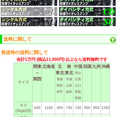
送料に関して
発送時の送料に関して
合計1万円
(税込11,000円)
以上なら送料無料です
関東
北海道
北
南
中国
四国
九州
沖縄
～
東北
東北
岡山
関西
青森
宮城
広島
サイズ
秋田
山形
山口
岩手
福島
鳥取
島根
６０
640
1160
850
740
740
850
850
1260
(2kg以内)