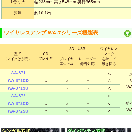
幅238mm 高さ548mm 奥行365mm
外形寸法
約10.1kg
質量
ワイヤレスアンプ WA-7シリーズ機能表
SD・USB
ワイヤレス
型式
CD
マイク
プレイヤ
（マイクは別売）
プレイヤ
レコーダー
を持って
再生のみ
録音対応
動き回る
WA-371
－
－
－
△
WA-371CD
○
○
－
△
W
WA-371SU
○
○
○
△
WA-372
－
－
－
○
WA-372CD
○
○
－
○
ダ
W
WA-372SU
○
○
○
○