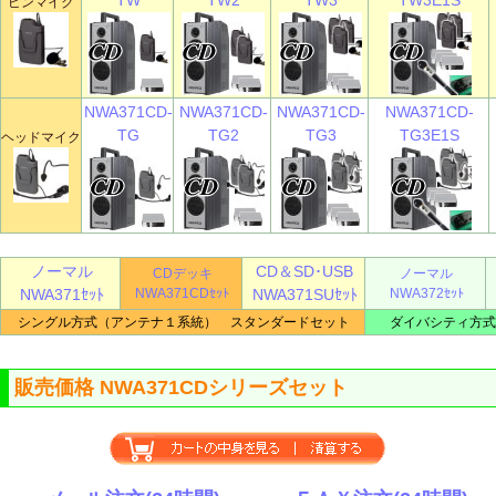
ピンマイク
NWA371CD-
NWA371CD-
NWA371CD-
NWA371CD-
TG
TG2
TG3
TG3E1S
ヘッドマイク
ノーマル
CD＆SD･USB
CDデッキ
ノーマル
NWA371ｾｯﾄ
NWA371CDｾｯﾄ
NWA371SUｾｯﾄ
NWA372ｾｯﾄ
シングル方式（アンテナ１系統） スタンダードセット
ダイバシティ方式
販売価格 NWA371CDシリーズセット