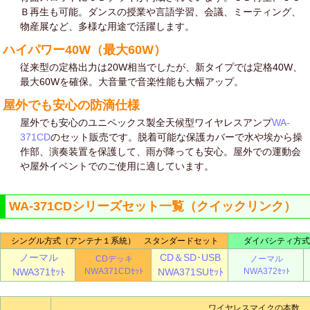
Ｂ再生も可能。ダンスの授業や言語学習、会議、ミーティング、
物産展など、多様な用途で活躍します。
ハイパワー40W（最大60W）
従来型の定格出力は20W相当でしたが、新タイプでは定格40W、
最大60Wを確保。大音量で音楽性能も大幅アップ。
屋外でも安心の防滴仕様
屋外でも安心のユニペックス製全天候型ワイヤレスアンプ
WA-
371CD
のセット販売です。脱着可能な保護カバーで水や埃から操
作部、演奏装置を保護して、雨が降っても安心。屋外での運動会
や屋外イベントでのご使用に適しています。
WA-371CDシリーズセット一覧（クイックリンク）
シングル方式（アンテナ１系統） スタンダードセット
ダイバシティ方式
ノーマル
CD＆SD･USB
CDデッキ
ノーマル
NWA371ｾｯﾄ
NWA371CDｾｯﾄ
NWA371SUｾｯﾄ
NWA372ｾｯﾄ
ワイヤレスマイクの本数