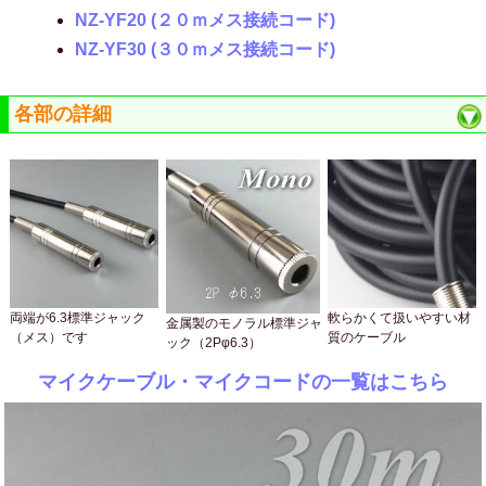
NZ-YF20 (２０ｍメス接続コード)
NZ-YF30 (３０ｍメス接続コード)
各部の詳細
両端が6.3標準ジャック
軟らかくて扱いやすい材
金属製のモノラル標準ジャ
（メス）です
質のケーブル
ック（2Pφ6.3）
マイクケーブル・マイクコードの一覧はこちら