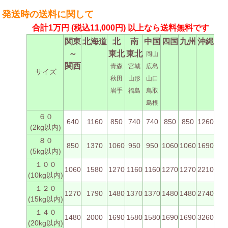
発送時の送料に関して
合計1万円
(税込11,000円)
以上なら送料無料です
関東
北海道
北
南
中国
四国
九州
沖縄
～
東北
東北
岡山
関西
青森
宮城
広島
サイズ
秋田
山形
山口
岩手
福島
鳥取
島根
６０
640
1160
850
740
740
850
850
1260
(2kg以内)
８０
850
1370
1060
950
950
1060
1060
1690
(5kg以内)
１００
1060
1580
1270
1160
1160
1270
1270
2210
(10kg以内)
１２０
1270
1790
1480
1370
1370
1480
1480
2740
(15kg以内)
１４０
1480
2000
1690
1580
1580
1690
1690
3260
(20kg以内)