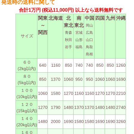
発送時の送料に関して
合計1万円
(税込11,000円)
以上なら送料無料です
関東
北海道
北
南
中国
四国
九州
沖縄
～
東北
東北
岡山
関西
青森
宮城
広島
サイズ
秋田
山形
山口
岩手
福島
鳥取
島根
６０
640
1160
850
740
740
850
850
1260
(2kg以内)
８０
850
1370
1060
950
950
1060
1060
1690
(5kg以内)
１００
1060
1580
1270
1160
1160
1270
1270
2210
(10kg以内)
１２０
1270
1790
1480
1370
1370
1480
1480
2740
(15kg以内)
１４０
1480
2000
1690
1580
1580
1690
1690
3260
(20kg以内)
１６０