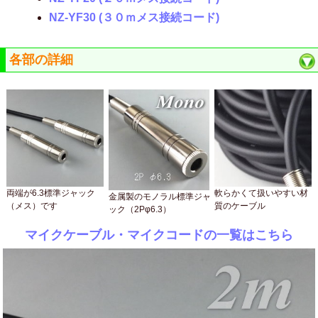
NZ-YF30 (３０ｍメス接続コード)
各部の詳細
両端が6.3標準ジャック
軟らかくて扱いやすい材
金属製のモノラル標準ジャ
（メス）です
質のケーブル
ック（2Pφ6.3）
マイクケーブル・マイクコードの一覧はこちら