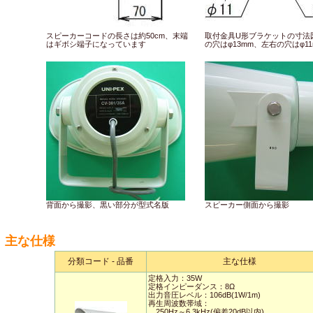
スピーカーコードの長さは約50cm、末端
取付金具U形ブラケットの寸法
はギボシ端子になっています
の穴はφ13mm、左右の穴はφ11
背面から撮影、黒い部分が型式名版
スピーカー側面から撮影
主な仕様
分類コード - 品番
主な仕様
定格入力：35W
定格インピーダンス：8Ω
出力音圧レベル：106dB(1W/1m)
再生周波数帯域：
250Hz～6.3kHz(偏差20dB以内)