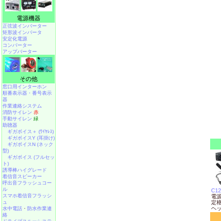
電源機器
正弦波インバーター
矩形波インバータ
安定化電源
コンバーター
アップバーター
その他
窓口用インターホン
順番表示器・番号表示
器
作業連絡システム
消防サイレン
赤
手動サイレン
緑
助聴器
ギガボイス＋ (ﾜｲﾔﾚｽ)
ギガボイスY (耳掛け)
ギガボイスN (ネック
型)
ギガボイス (フルセッ
ト)
誘導棒ハイグレード
着信音スピーカー
呼出音フラッシュコー
ル
C12
スマホ着信音フラッシ
電源
ュ
定格
ヘ
水中電話
・
防水作業連
絡