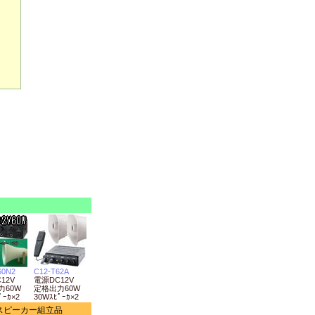
ら
60N2
C12-T62A
12V
電源DC12V
力60W
定格出力60W
ﾟｰｶ×2
30Wｽﾋﾟｰｶ×2
スピーカー組立品