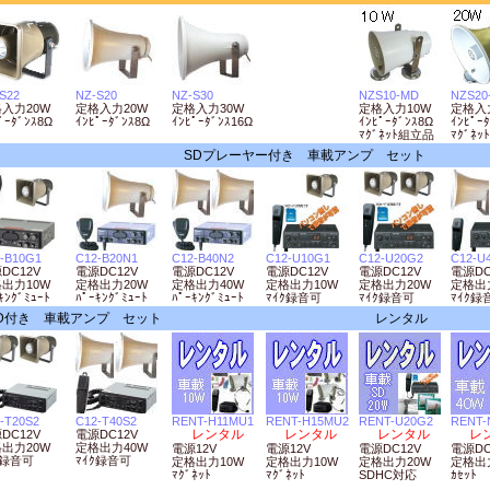
S22
NZ-S20
NZ-S30
NZS10-MD
NZS20
入力20W
定格入力20W
定格入力30W
定格入力10W
定格入
ﾟｰﾀﾞﾝｽ8Ω
ｲﾝﾋﾟｰﾀﾞﾝｽ8Ω
ｲﾝﾋﾟｰﾀﾞﾝｽ16Ω
ｲﾝﾋﾟｰﾀﾞﾝｽ8Ω
ｲﾝﾋﾟｰ
ﾏｸﾞﾈｯﾄ組立品
ﾏｸﾞﾈ
SDプレーヤー付き 車載アンプ セット
-B10G1
C12-B20N1
C12-B40N2
C12-U10G1
C12-U20G2
C12-U
DC12V
電源DC12V
電源DC12V
電源DC12V
電源DC12V
電源DC
出力10W
定格出力20W
定格出力40W
定格出力10W
定格出力20W
定格出
ｷﾝｸﾞﾐｭｰﾄ
ﾊﾟｰｷﾝｸﾞﾐｭｰﾄ
ﾊﾟｰｷﾝｸﾞﾐｭｰﾄ
ﾏｲｸ録音可
ﾏｲｸ録音可
ﾏｲｸ録
D付き 車載アンプ セット
レンタル
-T20S2
C12-T40S2
RENT-H11MU1
RENT-H15MU2
RENT-U20G2
RENT-
レンタル
レンタル
レンタル
レ
DC12V
電源DC12V
出力20W
定格出力40W
電源12V
電源12V
電源DC12V
電源DC
ｸ録音可
ﾏｲｸ録音可
定格出力10W
定格出力10W
定格出力20W
定格出
ﾏｸﾞﾈｯﾄ
ﾏｸﾞﾈｯﾄ
SDHC対応
ｶｾｯﾄ