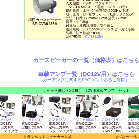
入力極性：2芯キャプタイヤコード
VCTF0.5×2C(＋：黒色、COM：白色)
指向角度：水平40° 垂直40°(2000Hz/-6dB)
取付金具：U字形ブラケット L形(JIS C 5504)
寸法：口径386mm×236mm 全長358mm
楕円カースピーカー
質量：約2.8kg
SP-CV38135A
付属品：取扱説明書／安全編 1
適用規格：JIS C 5504 ホーンスピーカに準拠
防塵・防水性能：IP65
UNIPEX製
CV-381/35A
カースピーカーの一覧（価格表）はこち
車載アンプ一覧（DC12V用）はこちら
カーアンプに関するFAQ（良くあるご質問）
カセット無し・SD無し 12V用車載アンプ セット
-H11A5
C12-H11MU1
C12-H15A5
C12-H15MU2
C12-D21N1
C12-U
DC12V
電源DC12V
電源DC12V
電源DC12V
電源DC12V
電源DC
出力10W
定格出力10W
定格出力10W
定格出力10W
定格出力20W
定格出
ッドマイク付
ワンタッチ
ヘッドマイク付
ワンタッチ
30Wｽﾋﾟｰｶ×1
30Wｽﾋ
トランペットスピーカー単品
マグネット式