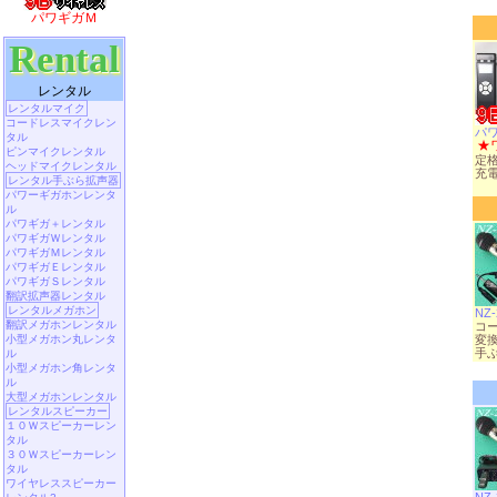
パワギガＭ
Rental
レンタル
レンタルマイク
コードレスマイクレン
パ
タル
★
ピンマイクレンタル
定格
ヘッドマイクレンタル
充
レンタル手ぶら拡声器
パワーギガホンレンタ
ル
パワギガ＋レンタル
パワギガＷレンタル
パワギガＭレンタル
パワギガＥレンタル
パワギガＳレンタル
翻訳拡声器レンタル
レンタルメガホン
NZ-
翻訳メガホンレンタル
コ
小型メガホン丸レンタ
変
手
ル
小型メガホン角レンタ
ル
大型メガホンレンタル
レンタルスピーカー
１０Ｗスピーカーレン
タル
３０Ｗスピーカーレン
タル
ワイヤレススピーカー