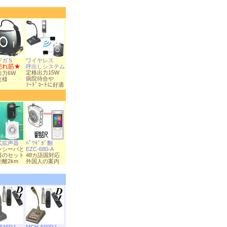
ギガＳ
ワイヤレス
売れ筋★
呼出しシステム
定格出力15W
出力6W
病院待合や
仕様
ﾌｰﾄﾞｺｰﾄに好適
式拡声器
ﾊﾟﾜｷﾞｶﾞ翻
ンシーバと
EZC-680-A
器のセット
48カ語国対応
離2km
外国人の案内