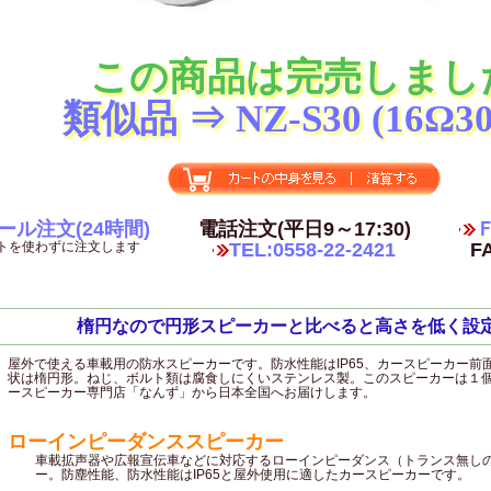
この商品は完売しまし
類似品 ⇒ NZ-S30 (16Ω3
ール注文(24時間)
電話注文(平日9～17:30)
Ｆ
トを使わずに注文します
TEL:0558-22-2421
FA
楕円なので円形スピーカーと比べると高さを低く設
屋外で使える車載用の防水スピーカーです。防水性能はIP65、カースピーカー前
状は楕円形。ねじ、ボルト類は腐食しにくいステンレス製。このスピーカーは１
ースピーカー専門店「なんず」から日本全国へお届けします。
ローインピーダンススピーカー
車載拡声器や広報宣伝車などに対応するローインピーダンス（トランス無しの
ー。防塵性能、防水性能はIP65と屋外使用に適したカースピーカーです。