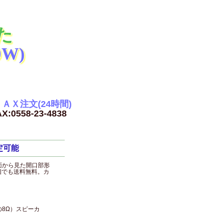
た
0W)
ＡＸ注文(24時間)
X:0558-23-4838
定可能
面から見た開口部形
個でも送料無料。カ
8Ω）スピーカ