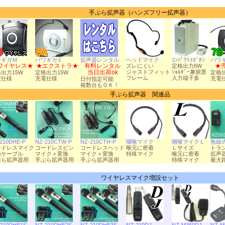
手ぶら拡声器（ハンズフリー拡声器）
ワギガＭ
パワギガＥ
拡声器レンタル
ヘッドマイク
ｺﾝﾊﾟｸﾄﾒｶﾞﾎﾝ
パワ
ワイヤレス★
★エクストラ★
有料レンタル
★
ズレにくい
定格出力6W
当日出荷ok
ジャストフィット
ｼｮﾙﾀﾞｰ兼据置
出力15W
定格出力15W
定格
フレーム
入力端子多
電仕様
充電仕様
充電
日付指定可能
複数台もＯＫ！
手ぶら拡声器 関連品
210DHE-P
NZ-210CTW-P
NZ-210CTH-P
咽喉マイク
咽喉マイクＬ
無線
ードレスマイク
コードレスピン
コードレスヘッド
喉元に密着
Ｌサイズ
トラ
換ケーブル
マイク＋変換
マイク＋変換
特殊マイク
喉元に密着
拡声
ぶら拡声器用
手ぶら拡声器用
手ぶら拡声器用
特殊マイク
最大距
ワイヤレスマイク増設セット