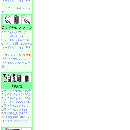
コードレスマイク ＢＬ
Ｔ
モジュール＆ジャッ
ク
Cワイヤレスマイク
Cワイヤレスアンプ
Cワイヤレスガイド
C
ワイヤレス増設一覧
C
イベント用 100W×2
コードレスマイク ＢＬ
Ｔ
コンデンサ型
売れ筋
小型ワイヤレスアンプ
ワイヤレスシステム一
覧
無線機
D
ガイドイヤホン 10台
D
ガイドイヤホン 20台
D
ガイドイヤホン 50台
D
ガイドイヤホン100台
D
飛び声るんです3A
D
飛び声るんです3B
D
飛び声るんです3C
業務用無線(400MHz)
汎用トランシーバー