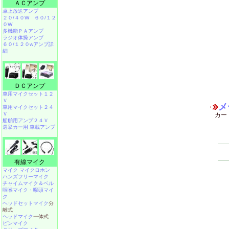
ＡＣアンプ
卓上放送アンプ
２０/４０W
６０/１２
０W
多機能ＰＡアンプ
ラジオ体操アンプ
６０/１２０wアンプ詳
細
ＤＣアンプ
車用マイクセット１２
Ｖ
メ
車用マイクセット２４
Ｖ
カー
船舶用アンプ２４Ｖ
選挙カー用 車載アンプ
有線マイク
マイク マイクロホン
ハンズフリーマイク
チャイムマイク＆ベル
咽喉マイク・喉頭マイ
ク
ヘッドセットマイク
分
離式
ヘッドマイク
一体式
ピンマイク