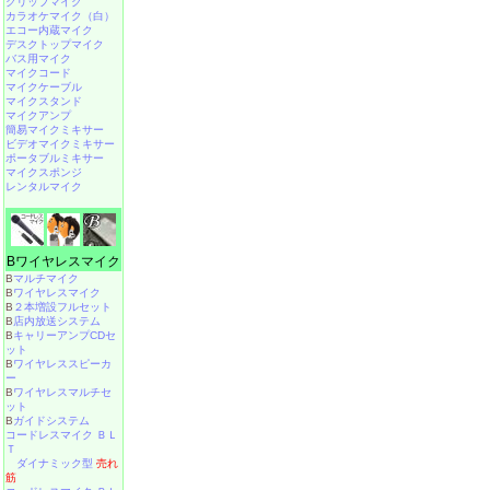
クリップマイク
カラオケマイク（白）
エコー内蔵マイク
デスクトップマイク
バス用マイク
マイクコード
マイクケーブル
マイクスタンド
マイクアンプ
簡易マイクミキサー
ビデオマイクミキサー
ポータブルミキサー
マイクスポンジ
レンタルマイク
Bワイヤレスマイク
B
マルチマイク
B
ワイヤレスマイク
B
２本増設フルセット
B
店内放送システム
B
キャリーアンプCDセ
ット
B
ワイヤレススピーカ
ー
B
ワイヤレスマルチセ
ット
B
ガイドシステム
コードレスマイク ＢＬ
Ｔ
ダイナミック型
売れ
筋