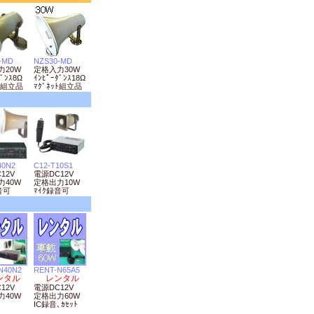
-MD
NZS30-MD
力20W
定格入力30W
ﾀﾞﾝｽ8Ω
ｲﾝﾋﾟｰﾀﾞﾝｽ18Ω
ｯﾄ組立品
ﾏｸﾞﾈｯﾄ組立品
40N2
C12-T10S1
12V
電源DC12V
力40W
定格出力10W
音可
ﾏｲｸ録音可
N40N2
RENT-N65A5
ンタル
レンタル
12V
電源DC12V
力40W
定格出力60W
IC録音､ｶｾｯﾄ