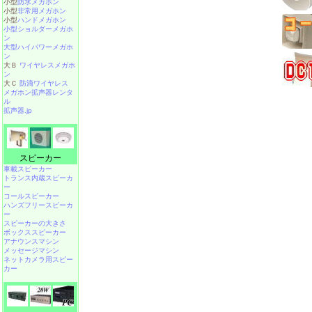
小型
防水メガホン
小型
非常用メガホン
小型
ハンドメガホン
小型ショルダーメガホ
ン
大型ハイパワーメガホ
ン
大Ｂ
ワイヤレスメガホ
ン
大Ｃ
防滴ワイヤレス
メガホン拡声器レンタ
ル
拡声器.jp
スピーカー
車載スピーカー
トランス内蔵スピーカ
ー
コールスピーカー
ハンズフリースピーカ
ー
スピーカーの大きさ
ボックススピーカー
アナウンスマシン
メッセージマシン
ネットカメラ用スピー
カー