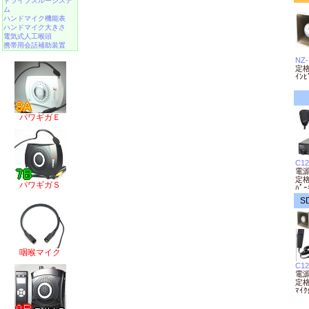
ドライブスルーシステ
ム
ハンドマイク機能表
ハンドマイク大きさ
電気式人工喉頭
携帯用会話補助装置
NZ-
定格
ｲﾝﾋ
パワギガＥ
C12
電源
定格
パワギガＳ
ﾊﾟｰ
S
咽喉マイク
C12
電源
定格
ﾏｲ