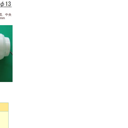
図、中央
mm