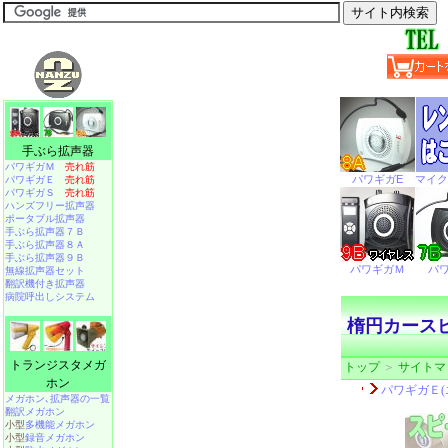
手ぶら拡声器
パワギガＭ
売れ筋
パワギガＥ
売れ筋
パワギガＳ
売れ筋
ハンズフリー拡声器
ポータブル拡声器
手ぶら拡声器７Ｂ
手ぶら拡声器８Ａ
手ぶら拡声器９Ｂ
無線拡声器セット
翻訳機付き拡声器
病院呼出しシステム
楕円カースピー
トランジスタメガ
トップ
＞
サイトマ
ホン
メガホン､拡声器の一覧
翻訳メガホン
小型
多機能メガホン
小型
録音メガホン