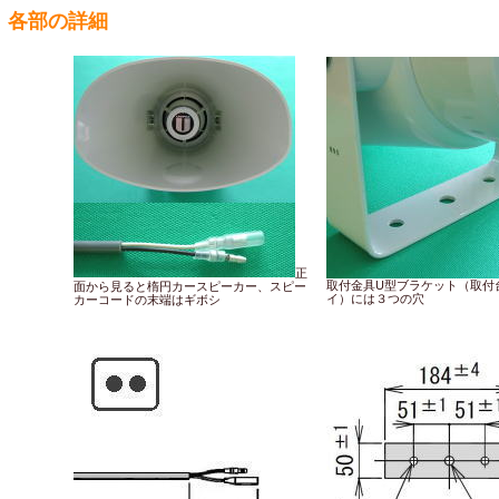
各部の詳細
正
取付金具U型ブラケット（取付
面から見ると楕円カースピーカー、スピー
イ）には３つの穴
カーコードの末端はギボシ