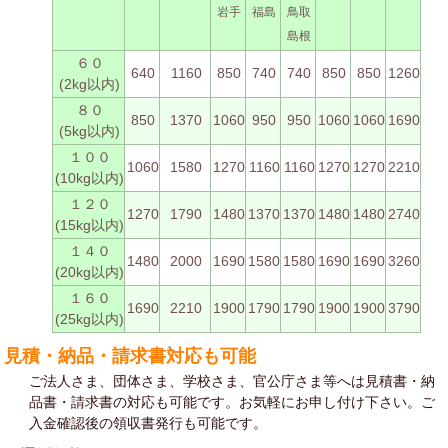
岩手
福島
鳥取
島根
６０
640
1160
850
740
740
850
850
1260
(2kg以内)
８０
850
1370
1060
950
950
1060
1060
1690
(5kg以内)
１００
1060
1580
1270
1160
1160
1270
1270
2210
(10kg以内)
１２０
1270
1790
1480
1370
1370
1480
1480
2740
(15kg以内)
１４０
1480
2000
1690
1580
1580
1690
1690
3260
(20kg以内)
１６０
1690
2210
1900
1790
1790
1900
1900
3790
(25kg以内)
見積・納品・請求書対応も可能
ご法人さま、団体さま、学校さま、官公庁さま等へは見積書・納
品書・請求書の対応も可能です。お気軽にお申し付け下さい。ご
入金確認後の領収書発行も可能です。