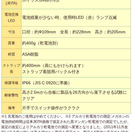
(JEITA)
電池交換
電池残量が少ない時、使用時LED（赤）ランプ点滅
LED
口径：約Φ109mm 全長：約228mm 高さ：約205mm
寸法
約400g（乾電池別）
質量
ASA樹脂
材質
約400mm（肩にもかけられます）
ストラップ
ストラップ着脱用バックル付き
長
IP66（JIS C 0920に準拠）
保護等級
高さ2.5mから合板に製品を26方向から落下させる試験に
耐衝撃性
クリア
片手でスイッチ操作がラクラク
備考
※1 充電池のご使用はやめてください。 ※2 アルカリ乾電池での測定:メガホンの
電池持続時間は従来JEITA規格で規定された黒マンガン乾電池での測定でしたが、
規定の改定によりアルカリ乾電池での測定へ変更となりました。(2011年11月改