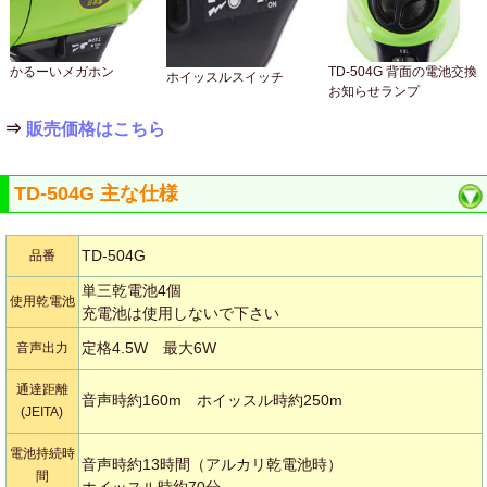
かるーいメガホン
TD-504G 背面の電池交換
ホイッスルスイッチ
お知らせランプ
⇒
販売価格はこちら
TD-504G 主な仕様
TD-504G
品番
単三乾電池4個
使用乾電池
充電池は使用しないで下さい
定格4.5W 最大6W
音声出力
通達距離
音声時約160m ホイッスル時約250m
(JEITA)
電池持続時
音声時約13時間（アルカリ乾電池時）
間
ホイッスル時約70分