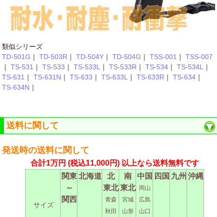
類似シリーズ
TD-501G
｜
TD-503R
｜
TD-504Y
｜
TD-504G
｜
TSS-001
｜
TSS-007
｜
TS-531
｜
TS-533
｜
TS-533L
｜
TS-533R
｜
TS-534
｜
TS-534L
｜
TS-631
｜
TS-631N
｜
TS-633
｜
TS-633L
｜
TS-633R
｜
TS-634
｜
TS-634N
｜
送料に関して
発送時の送料に関して
合計1万円
(税込11,000円)
以上なら送料無料です
関東
北海道
北
南
中国
四国
九州
沖縄
～
東北
東北
岡山
関西
青森
宮城
広島
サイズ
秋田
山形
山口