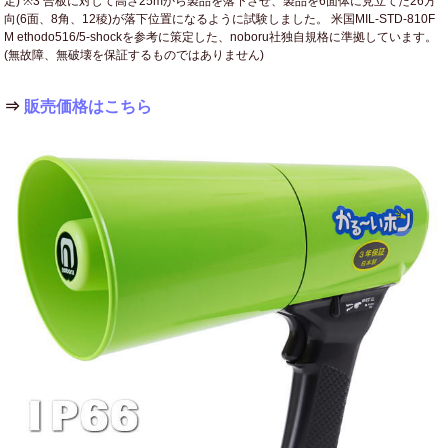
定) ※3 合板に対して高さ25mから製品を落下させ、製品を6面体に見立てた26方
向(6面、8角、12稜)が落下位置になるように試験しました。 米国MIL-STD-810F
M ethodo516/5-shockを参考に策定した、noboru社独自規格に準拠しています。
(無故障、無破壊を保証するものではありません)
⇒
販売価格はこちら