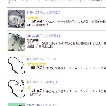
ワギガＳ（スタンダード）
｜
ギガホン・パワーギガホン
｜ 手ぶら拡声器１
２
｜
NSH-122 手ぶら拡声器1C
ウエストポーチ型の手ぶら拡声器、乾電池仕様
SH-121の後継機
SH-121B 手ぶら拡声器1B
完売御礼
スピーカーを腰に固定するので動く範囲は限定されません、
感抜群、乾電池仕様
MIC-806 ヘッドマイク
手ぶら拡声器１・２・４・６・7B・８・９に
MIC-806L ヘッドマイク
手ぶら拡声器１・２・４・６・7B・８・９に
Ｌ型プラグ
SD-2006TP ピンマイク