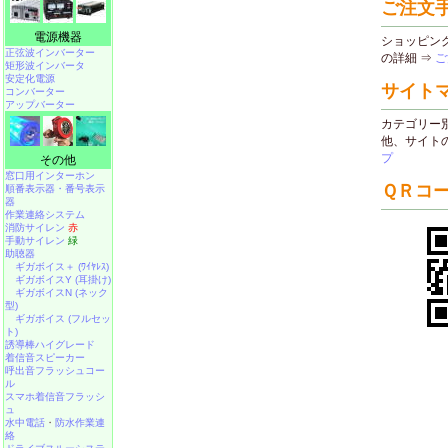
電源機器
正弦波インバーター
矩形波インバータ
安定化電源
コンバーター
アップバーター
その他
窓口用インターホン
順番表示器・番号表示
器
作業連絡システム
消防サイレン
赤
手動サイレン
緑
助聴器
ギガボイス＋ (ﾜｲﾔﾚｽ)
ギガボイスY (耳掛け)
ギガボイスN (ネック
型)
ギガボイス (フルセッ
ト)
誘導棒ハイグレード
着信音スピーカー
呼出音フラッシュコー
ル
スマホ着信音フラッシ
ュ
水中電話
・
防水作業連
絡