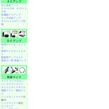
ＡＣアンプ
卓上放送アンプ
２０/４０W
６０/１２
０W
多機能ＰＡアンプ
ラジオ体操アンプ
６０/１２０wアンプ詳
細
ＤＣアンプ
車用マイクセット１２
Ｖ
車用マイクセット２４
Ｖ
船舶用アンプ２４Ｖ
選挙カー用 車載アンプ
有線マイク
マイク マイクロホン
ハンズフリーマイク
チャイムマイク＆ベル
咽喉マイク・喉頭マイ
ク
ヘッドセットマイク
分
離式
ヘッドマイク
一体式
ピンマイク