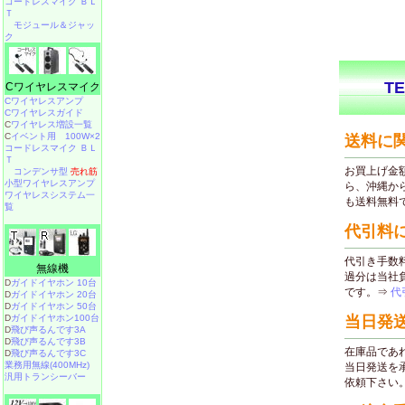
コードレスマイク ＢＬ
Ｔ
モジュール＆ジャッ
ク
Cワイヤレスマイク
Cワイヤレスアンプ
Cワイヤレスガイド
C
ワイヤレス増設一覧
C
イベント用 100W×2
コードレスマイク ＢＬ
Ｔ
コンデンサ型
売れ筋
小型ワイヤレスアンプ
ワイヤレスシステム一
覧
無線機
D
ガイドイヤホン 10台
D
ガイドイヤホン 20台
D
ガイドイヤホン 50台
D
ガイドイヤホン100台
D
飛び声るんです3A
D
飛び声るんです3B
D
飛び声るんです3C
業務用無線(400MHz)
汎用トランシーバー