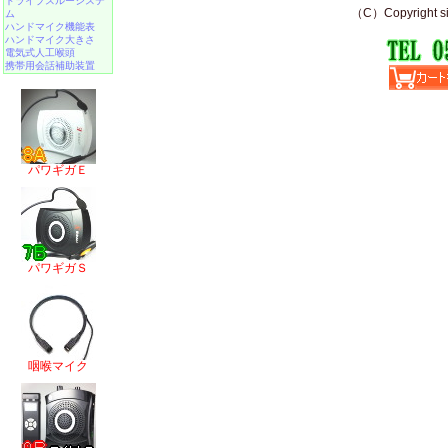
ドライブスルーシステ
ム
ハンドマイク機能表
ハンドマイク大きさ
電気式人工喉頭
携帯用会話補助装置
パワギガＥ
パワギガＳ
咽喉マイク