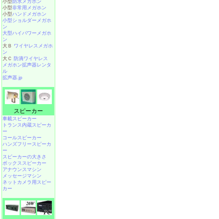
小型
防水メガホン
小型
非常用メガホン
小型
ハンドメガホン
小型ショルダーメガホ
ン
大型ハイパワーメガホ
ン
大Ｂ
ワイヤレスメガホ
ン
大Ｃ
防滴ワイヤレス
メガホン拡声器レンタ
ル
拡声器.jp
スピーカー
車載スピーカー
トランス内蔵スピーカ
ー
コールスピーカー
ハンズフリースピーカ
ー
スピーカーの大きさ
ボックススピーカー
アナウンスマシン
メッセージマシン
ネットカメラ用スピー
カー