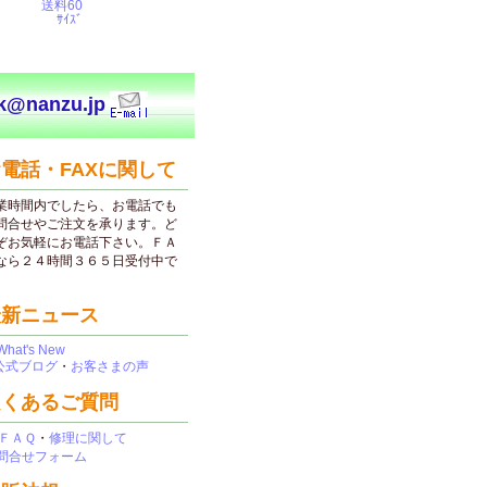
送料60
ｻｲｽﾞ