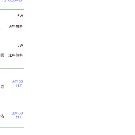
｜
手ぶら拡声器
5W
送料無料
、
5W
使用
送料無料
送料60
ｻｲｽﾞ
対応
送料60
対応、
ｻｲｽﾞ