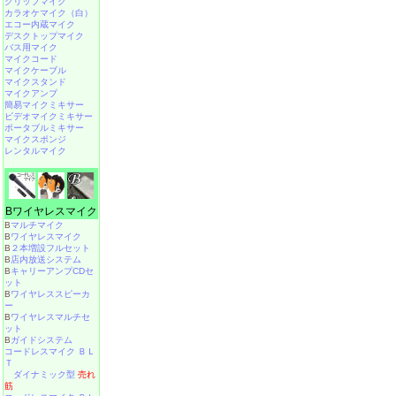
クリップマイク
カラオケマイク（白）
エコー内蔵マイク
デスクトップマイク
バス用マイク
マイクコード
マイクケーブル
マイクスタンド
マイクアンプ
簡易マイクミキサー
ビデオマイクミキサー
ポータブルミキサー
マイクスポンジ
レンタルマイク
Bワイヤレスマイク
B
マルチマイク
B
ワイヤレスマイク
B
２本増設フルセット
B
店内放送システム
B
キャリーアンプCDセ
ット
B
ワイヤレススピーカ
ー
B
ワイヤレスマルチセ
ット
B
ガイドシステム
コードレスマイク ＢＬ
Ｔ
ダイナミック型
売れ
筋