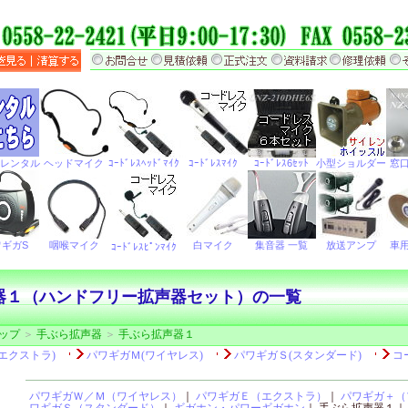
器１（ハンドフリー拡声器セット）の一覧
ップ
＞
手ぶら拡声器
＞
手ぶら拡声器１
パワギガＷ／Ｍ（ワイヤレス）
｜
パワギガＥ（エクストラ）
｜
パワギガ＋（