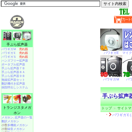
手ぶら拡声器
パワギガＭ
売れ筋
パワギガＥ
売れ筋
パワギガＳ
売れ筋
ハンズフリー拡声器
ポータブル拡声器
手ぶら拡声器７Ｂ
手ぶら拡声器８Ａ
手ぶら拡声器９Ｂ
無線拡声器セット
翻訳機付き拡声器
病院呼出しシステム
手ぶら拡声
トランジスタメガ
トップ
＞
サイトマ
ホン
メガホン､拡声器の一覧
翻訳メガホン
小型
多機能メガホン
小型
録音メガホン