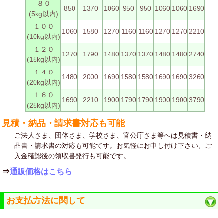
８０
850
1370
1060
950
950
1060
1060
1690
(5kg以内)
１００
1060
1580
1270
1160
1160
1270
1270
2210
(10kg以内)
１２０
1270
1790
1480
1370
1370
1480
1480
2740
(15kg以内)
１４０
1480
2000
1690
1580
1580
1690
1690
3260
(20kg以内)
１６０
1690
2210
1900
1790
1790
1900
1900
3790
(25kg以内)
見積・納品・請求書対応も可能
ご法人さま、団体さま、学校さま、官公庁さま等へは見積書・納
品書・請求書の対応も可能です。お気軽にお申し付け下さい。ご
入金確認後の領収書発行も可能です。
⇒
通販価格はこちら
お支払方法に関して