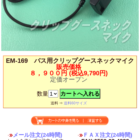
EM-169 バス用クリップグースネックマイク
販売価格
８，９００円
(税込9,790円)
定価オープン
数量
送料 ⇒
送料60サイズ
メール注文(24時間)
ＦＡＸ注文(24時間)