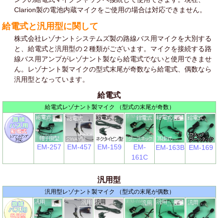
Clarion製の電池内蔵マイクをご使用の場合は対応できません。
給電式と汎用型に関して
株式会社レゾナントシステムズ製の路線バス用マイクを大別する
と、給電式と汎用型の２種類がございます。マイクを接続する路
線バス用アンプがレゾナント製なら給電式でないと使用できませ
ん。レゾナント製マイクの型式末尾が奇数なら給電式、偶数なら
汎用型となっています。
給電式
給電式レゾナント製マイク （型式の末尾が奇数）
EM-257
EM-457
EM-159
EM-
EM-163B
EM-169
161C
汎用型
汎用型レゾナント製マイク （型式の末尾が偶数）