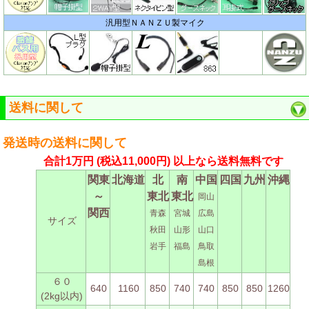
汎用型ＮＡＮＺＵ製マイク
送料に関して
発送時の送料に関して
合計1万円
(税込11,000円)
以上なら送料無料です
関東
北海道
北
南
中国
四国
九州
沖縄
～
東北
東北
岡山
関西
青森
宮城
広島
サイズ
秋田
山形
山口
岩手
福島
鳥取
島根
６０
640
1160
850
740
740
850
850
1260
(2kg以内)