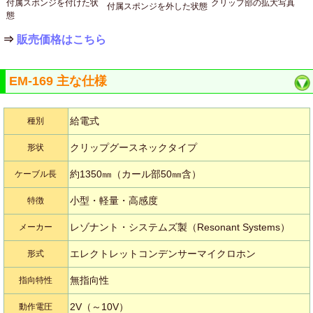
付属スポンジを付けた状
クリップ部の拡大写真
付属スポンジを外した状態
態
⇒
販売価格はこちら
EM-169 主な仕様
給電式
種別
クリップグースネックタイプ
形状
約1350㎜（カール部50㎜含）
ケーブル長
小型・軽量・高感度
特徴
レゾナント・システムズ製（Resonant Systems）
メーカー
エレクトレットコンデンサーマイクロホン
形式
無指向性
指向特性
2V（～10V）
動作電圧