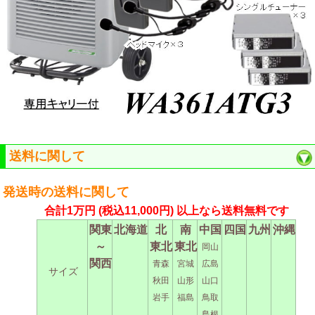
送料に関して
発送時の送料に関して
合計1万円
(税込11,000円)
以上なら送料無料です
関東
北海道
北
南
中国
四国
九州
沖縄
～
東北
東北
岡山
関西
青森
宮城
広島
サイズ
秋田
山形
山口
岩手
福島
鳥取
島根