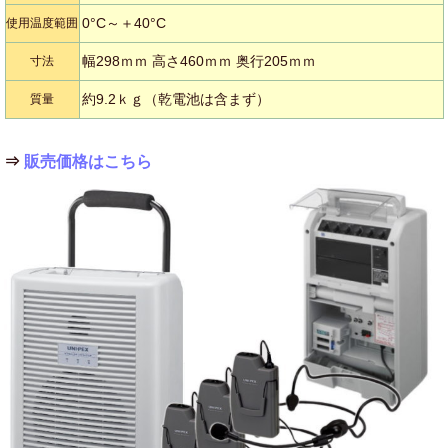
0°C～＋40°C
使用温度範囲
幅298ｍｍ 高さ460ｍｍ 奥行205ｍｍ
寸法
約9.2ｋｇ（乾電池は含まず）
質量
⇒
販売価格はこちら