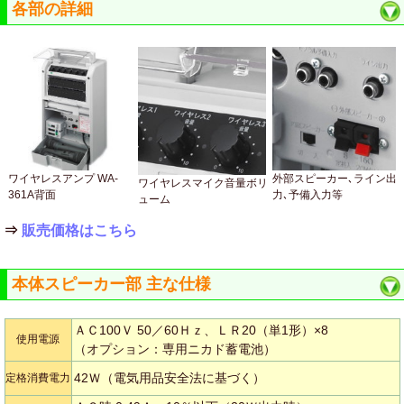
各部の詳細
ワイヤレスアンプ WA-
外部スピーカー､ライン出
ワイヤレスマイク音量ボリ
361A背面
力､予備入力等
ューム
⇒
販売価格はこちら
本体スピーカー部 主な仕様
ＡＣ100Ｖ 50／60Ｈｚ、ＬＲ20（単1形）×8
使用電源
（オプション：専用ニカド蓄電池）
42Ｗ（電気用品安全法に基づく）
定格消費電力