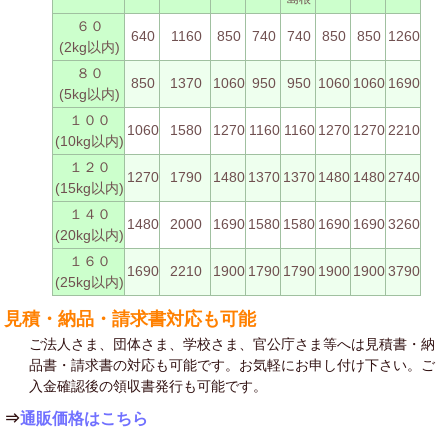
６０
640
1160
850
740
740
850
850
1260
(2kg以内)
８０
850
1370
1060
950
950
1060
1060
1690
(5kg以内)
１００
1060
1580
1270
1160
1160
1270
1270
2210
(10kg以内)
１２０
1270
1790
1480
1370
1370
1480
1480
2740
(15kg以内)
１４０
1480
2000
1690
1580
1580
1690
1690
3260
(20kg以内)
１６０
1690
2210
1900
1790
1790
1900
1900
3790
(25kg以内)
見積・納品・請求書対応も可能
ご法人さま、団体さま、学校さま、官公庁さま等へは見積書・納
品書・請求書の対応も可能です。お気軽にお申し付け下さい。ご
入金確認後の領収書発行も可能です。
⇒
通販価格はこちら