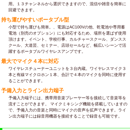
用。１３チャンネルから選択できますので、混信や雑音を簡単に
回避できます。
持ち運びやすいポータブル型
小型で持ち運びも簡単。、電源はAC100Vの他、乾電池や専用蓄
電池（別売のオプション）にも対応するため、場所を選ばず使用
頂けます。イベント、学校行事、カルチャースクール、ダンスス
クール、大道芸、セミナー、店頭セールなど、幅広いシーンで活
躍するポータブルワイヤレスアンプです。
最大でマイク４本に対応
ワイヤレスチューナーユニットを３台内蔵。ワイヤレスマイク３
本と有線マイクロホン１本、合計で４本のマイクを同時に使用す
ることができます。
予備入力とライン出力端子
予備入力端子には、携帯用音楽プレーヤー等を接続して音楽等を
流すことができます。 マイクミキシング機能を搭載していますの
で、予備入力の音楽と同時にマイクの音声を拡声できます。ライ
ン出力端子には録音用機器を接続することで録音も可能です。