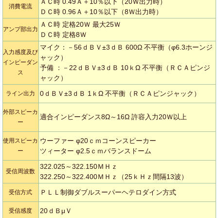
ＡＣ時 0.49Ａ＋10％以下（20Ｗ出力時）
消費電流
ＤＣ時 0.96Ａ＋10％以下（8Ｗ出力時）
ＡＣ時 定格20Ｗ 最大25Ｗ
アンプ部出力
ＤＣ時 定格8Ｗ
マイク：－56ｄＢＶ±3ｄＢ 600Ω 不平衡（φ6.3ホーンジ
入力感度及び
ャック）
インピーダン
予備 ：－22ｄＢＶ±3ｄＢ 10ｋΩ 不平衡（ＲＣＡピンジ
ス
ャック）
0ｄＢＶ±3ｄＢ 1ｋΩ 不平衡（ＲＣＡピンジャック）
ライン出力
外部スピーカ
適合インピーダンス8Ω～16Ω 許容入力20Ｗ以上
ー
ウーファー φ20ｃｍコーンスピーカー
使用スピーカ
ツィーター φ2.5ｃｍバランスドーム
ー
322.025～322.150ＭＨｚ
受信周波数
322.250～322.400ＭＨｚ（25ｋＨｚ間隔13波）
ＰＬＬ制御ダブルスーパーヘテロダイン方式
受信方式
20ｄＢμＶ
受信感度