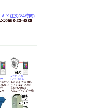
ＡＸ注文(24時間)
X:0558-23-4838
ﾝ
ﾊﾟﾜｷﾞｶﾞ翻
SWB
EZC-680-A
カ国対応
多言語48カ国対応
内誘導に
外人の案内誘導に
翻訳
高精度AI翻訳
2W
人気のﾊﾟﾜｷﾞｶﾞ仕様