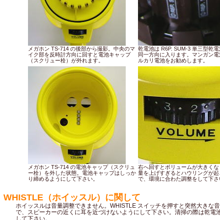
メガホン TS-714 の後部から撮影。中央のマ
乾電池は R6P. SUM-3 単三型乾
イク部を反時計方向に回すと電池キャップ
同一方向に入ります。マンガン電
（スクリュー栓）が外れます。
ルカリ電池をお勧めします。
メガホン TS-714 の電池キャップ（スクリュ
右へ回すとボリュームが大きくな
ー栓）を外した状態。電池キャップはしっか
量を上げすぎるとハウリングが起
り締めるようにして下さい。
で、環境に合わた調整をして下さ
WHISTLE（ホイッスル）に関して
ホイッスルは音量調整できません。WHISTLE スイッチを押すと突然大きな
で、スピーカーの近くに耳を近づけないようにして下さい。清掃の際は乾電
して下さい。