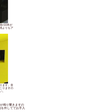
電池×10本が
池よりもア
ります。音
こりますの
い。
音が鳴り響きますの
池を外してでお手入