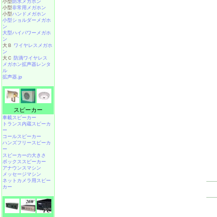
小型
防水メガホン
小型
非常用メガホン
小型
ハンドメガホン
小型ショルダーメガホ
ン
大型ハイパワーメガホ
ン
大Ｂ
ワイヤレスメガホ
ン
大Ｃ
防滴ワイヤレス
メガホン拡声器レンタ
ル
拡声器.jp
スピーカー
車載スピーカー
トランス内蔵スピーカ
ー
コールスピーカー
ハンズフリースピーカ
ー
スピーカーの大きさ
ボックススピーカー
アナウンスマシン
メッセージマシン
ネットカメラ用スピー
カー