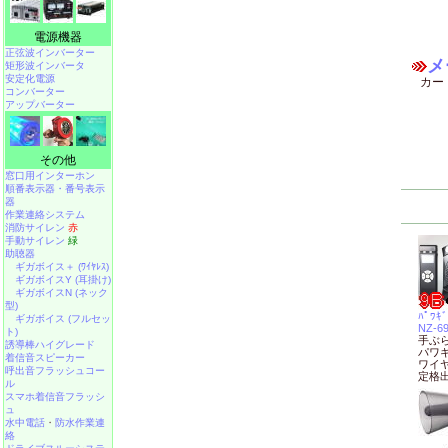
電源機器
正弦波インバーター
メ
矩形波インバータ
安定化電源
カー
コンバーター
アップバーター
その他
窓口用インターホン
順番表示器・番号表示
器
作業連絡システム
消防サイレン
赤
手動サイレン
緑
助聴器
ギガボイス＋ (ﾜｲﾔﾚｽ)
ギガボイスY (耳掛け)
ギガボイスN (ネック
型)
ﾊﾟﾜｷ
ギガボイス (フルセッ
NZ-6
ト)
手ぶら
誘導棒ハイグレード
パワ
着信音スピーカー
ワイ
呼出音フラッシュコー
定格出
ル
スマホ着信音フラッシ
ュ
水中電話
・
防水作業連
絡