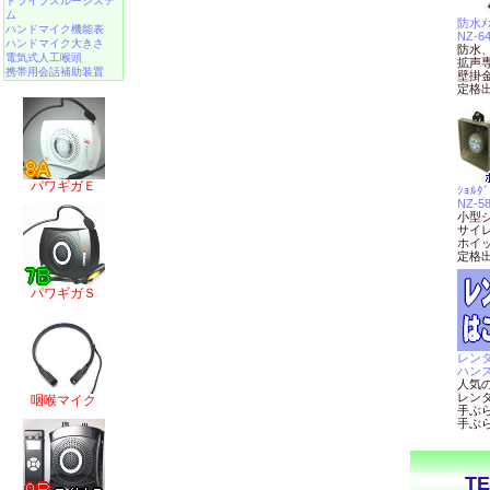
ドライブスルーシステ
ム
防水ﾒｶ
ハンドマイク機能表
NZ-6
ハンドマイク大きさ
防水
電気式人工喉頭
拡声
携帯用会話補助装置
壁掛
定格出
パワギガＥ
ｼｮﾙﾀﾞ
NZ-5
小型
サイ
ホイ
定格出
パワギガＳ
レンタ
ハン
人気
レン
咽喉マイク
手ぶら
手ぶら