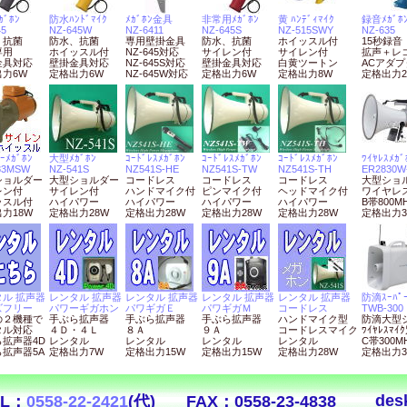
ﾞﾎﾝ
防水ﾊﾝﾄﾞﾏｲｸ
ﾒｶﾞﾎﾝ金具
非常用ﾒｶﾞﾎﾝ
黄 ﾊﾝﾃﾞｨﾏｲｸ
録音ﾒｶﾞﾎ
45
NZ-645W
NZ-6411
NZ-645S
NZ-515SWY
NZ-635
、抗菌
防水、抗菌
専用壁掛金具
防水、抗菌
ホイッスル付
15秒録音
専用
ホイッスル付
NZ-645対応
サイレン付
サイレン付
拡声＋レ
金具対応
壁掛金具対応
NZ-645S対応
壁掛金具対応
白黄ツートン
ACアダ
力6W
定格出力6W
NZ-645W対応
定格出力6W
定格出力8W
定格出力2
ｰﾒｶﾞﾎﾝ
大型ﾒｶﾞﾎﾝ
ｺｰﾄﾞﾚｽﾒｶﾞﾎﾝ
ｺｰﾄﾞﾚｽﾒｶﾞﾎﾝ
ｺｰﾄﾞﾚｽﾒｶﾞﾎﾝ
ﾜｲﾔﾚｽﾒｶﾞ
83MSW
NZ-541S
NZ541S-HE
NZ541S-TW
NZ541S-TH
ER2830W
ショルダー
大型ショルダー
コードレス
コードレス
コードレス
大型ショ
レン付
サイレン付
ハンドマイク付
ピンマイク付
ヘッドマイク付
ワイヤレ
ッスル付
ハイパワー
ハイパワー
ハイパワー
ハイパワー
B帯800M
力18W
定格出力28W
定格出力28W
定格出力28W
定格出力28W
定格出力3
ル 拡声器
レンタル 拡声器
レンタル 拡声器
レンタル 拡声器
レンタル 拡声器
防滴ｽｰﾊﾟｰ
ズフリー
パワーギガホン
パワギガＥ
パワギガＭ
コードレス
TWB-300
の２機種で
手ぶら拡声器
手ぶら拡声器
手ぶら拡声器
ハンドマイク型
防滴大型
タル対応
４Ｄ・４Ｌ
８Ａ
９Ａ
コードレスマイク
ﾜｲﾔﾚｽﾏｲ
拡声器4D
レンタル
レンタル
レンタル
レンタル
C帯300M
拡声器5A
定格出力7W
定格出力15W
定格出力15W
定格出力28W
定格出力3