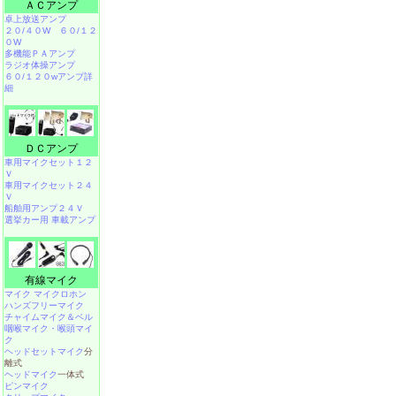
ＡＣアンプ
卓上放送アンプ
２０/４０W
６０/１２
０W
多機能ＰＡアンプ
ラジオ体操アンプ
６０/１２０wアンプ詳
細
ＤＣアンプ
車用マイクセット１２
Ｖ
車用マイクセット２４
Ｖ
船舶用アンプ２４Ｖ
選挙カー用 車載アンプ
有線マイク
マイク マイクロホン
ハンズフリーマイク
チャイムマイク＆ベル
咽喉マイク・喉頭マイ
ク
ヘッドセットマイク
分
離式
ヘッドマイク
一体式
ピンマイク