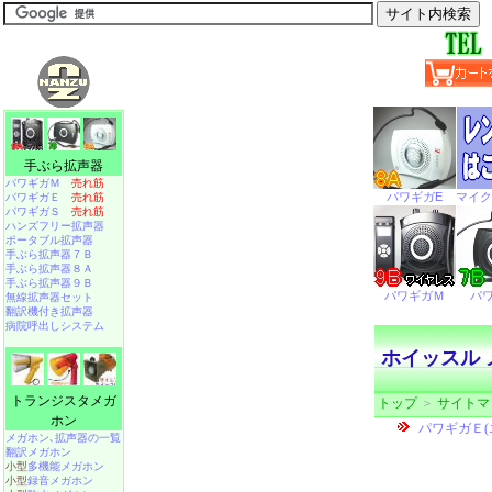
手ぶら拡声器
パワギガＭ
売れ筋
パワギガＥ
売れ筋
パワギガＳ
売れ筋
ハンズフリー拡声器
ポータブル拡声器
手ぶら拡声器７Ｂ
手ぶら拡声器８Ａ
手ぶら拡声器９Ｂ
無線拡声器セット
翻訳機付き拡声器
病院呼出しシステム
ホイッスル 
トランジスタメガ
トップ
＞
サイトマ
ホン
メガホン､拡声器の一覧
翻訳メガホン
小型
多機能メガホン
小型
録音メガホン