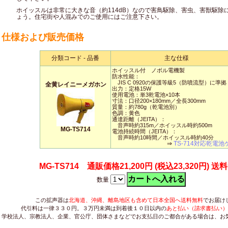
ホイッスルは非常に大きな音（約114dB）なので害鳥駆除、害虫、害獣駆除
ょう。住宅街や人混みでのご使用にはご注意下さい。
仕様および販売価格
分類コード - 品番
主な仕様
ホイッスル付 ノボル電機製
防水性能：
JIS C 0920の保護等級5（防噴流型）に準拠
全黄レイニーメガホン
出力：定格15W
使用電池：単3乾電池×10本
寸法：口径200×180mm／全長300mm
質量：約780g（乾電池別）
色調：黄色
通達距離（JEITA）：
音声時約315m／ホイッスル時約500m
MG-TS714
電池持続時間（JEITA）：
音声時約10時間／ホイッスル時約40分
⇒
TS-714対応乾電池
MG-TS714 通販価格21,200円
(税込23,320円)
送料
数量
この拡声器は
北海道、沖縄、離島地区も含めて日本全国へ送料無料
でお届け
代引料は一律３３０円。３万円未満は到着後１０日以内の
あと払い（請求書払い）
学校法人、宗教法人、企業、官公庁、団体さまなどでお支払日のご都合がある場合は、お