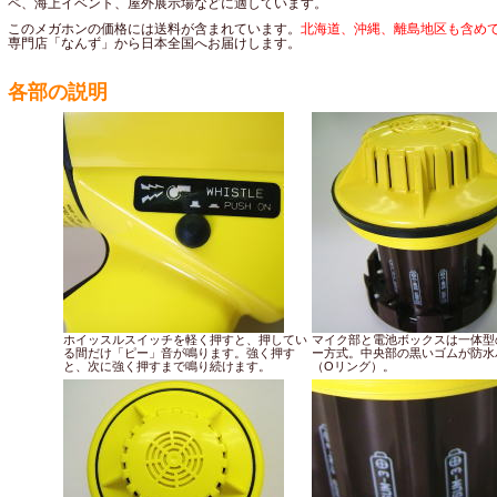
ペ、海上イベント、屋外展示場などに適しています。
このメガホンの価格には送料が含まれています。
北海道、沖縄、離島地区も含め
専門店「なんず」から日本全国へお届けします。
各部の説明
ホイッスルスイッチを軽く押すと、押してい
マイク部と電池ボックスは一体型
る間だけ「ピー」音が鳴ります。強く押す
ー方式。中央部の黒いゴムが防水
と、次に強く押すまで鳴り続けます。
（Oリング）。