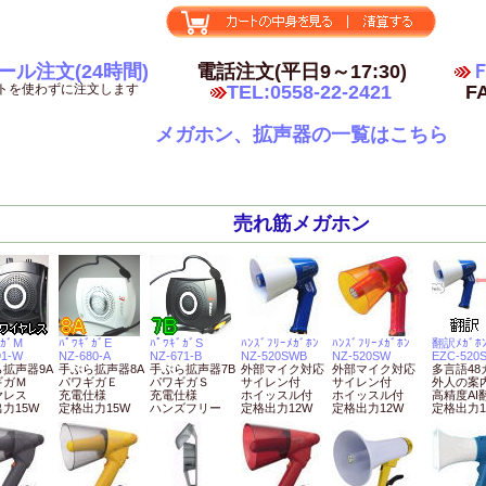
ール注文(24時間)
電話注文(平日9～17:30)
Ｆ
トを使わずに注文します
TEL:0558-22-2421
FA
メガホン、拡声器の一覧はこちら
売れ筋メガホン
ﾞｶﾞM
ﾊﾟﾜｷﾞｶﾞE
ﾊﾟﾜｷﾞｶﾞS
ﾊﾝｽﾞﾌﾘｰﾒｶﾞﾎﾝ
ﾊﾝｽﾞﾌﾘｰﾒｶﾞﾎﾝ
翻訳ﾒｶﾞﾎ
91-W
NZ-680-A
NZ-671-B
NZ-520SWB
NZ-520SW
EZC-520
拡声器9A
手ぶら拡声器8A
手ぶら拡声器7B
外部マイク対応
外部マイク対応
多言語48
ギガＭ
パワギガＥ
パワギガＳ
サイレン付
サイレン付
外人の案
ヤレス
充電仕様
充電仕様
ホイッスル付
ホイッスル付
高精度AI
力15W
定格出力15W
ハンズフリー
定格出力12W
定格出力12W
定格出力1