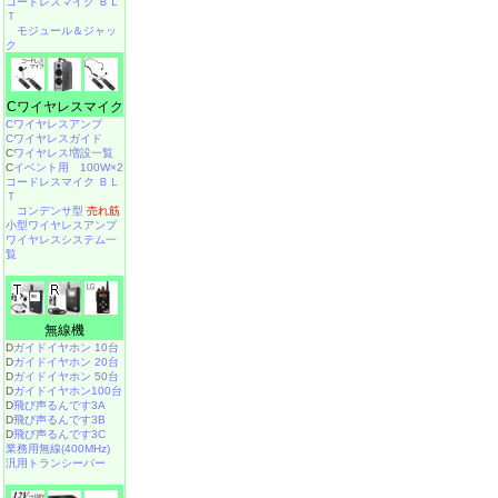
コードレスマイク ＢＬ
Ｔ
モジュール＆ジャッ
ク
Cワイヤレスマイク
Cワイヤレスアンプ
Cワイヤレスガイド
C
ワイヤレス増設一覧
C
イベント用 100W×2
コードレスマイク ＢＬ
Ｔ
コンデンサ型
売れ筋
小型ワイヤレスアンプ
ワイヤレスシステム一
覧
無線機
D
ガイドイヤホン 10台
D
ガイドイヤホン 20台
D
ガイドイヤホン 50台
D
ガイドイヤホン100台
D
飛び声るんです3A
D
飛び声るんです3B
D
飛び声るんです3C
業務用無線(400MHz)
汎用トランシーバー