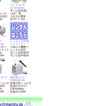
ﾝ
ｺﾝﾊﾟｸﾄﾒｶﾞﾎﾝ
NZ-604WAC
手ぶら拡声器2
コーダ
ｼｮﾙﾀﾞｰ型
プタ対応
入出力が豊富
W
ACｱﾀﾞﾌﾟﾀ付
ﾎﾝ
レンタル 拡声器
-ML
ハンズフリー
ルダー
人気の２機種で
スマイク
レンタル対応
Hz
手ぶら拡声器4D
0W
手ぶら拡声器5A
ﾒｶﾞﾎﾝ
選挙用ﾒｶﾞﾎﾝ
TWB300-HB
ショルダ
防滴大型ショルダ
ｸ別売
防滴ﾜｲﾔﾚｽﾏｲｸ
Hz
C帯300MHz
0W
定格出力30W