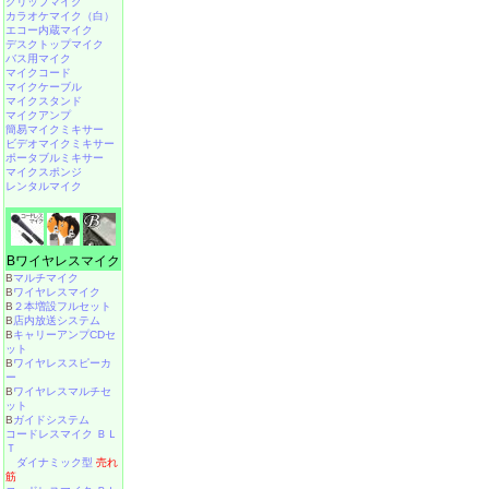
クリップマイク
カラオケマイク（白）
エコー内蔵マイク
デスクトップマイク
バス用マイク
マイクコード
マイクケーブル
マイクスタンド
マイクアンプ
簡易マイクミキサー
ビデオマイクミキサー
ポータブルミキサー
マイクスポンジ
レンタルマイク
Bワイヤレスマイク
B
マルチマイク
B
ワイヤレスマイク
B
２本増設フルセット
B
店内放送システム
B
キャリーアンプCDセ
ット
B
ワイヤレススピーカ
ー
B
ワイヤレスマルチセ
ット
B
ガイドシステム
コードレスマイク ＢＬ
Ｔ
ダイナミック型
売れ
筋