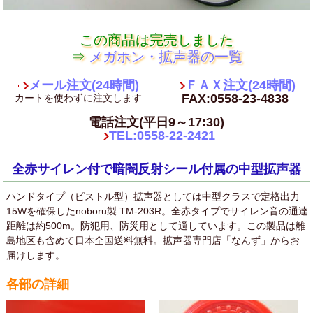
この商品は完売しました
⇒
メガホン・拡声器の一覧
メール注文(24時間)
ＦＡＸ注文(24時間)
FAX:0558-23-4838
カートを使わずに注文します
電話注文(平日9～17:30)
TEL:0558-22-2421
全赤サイレン付で暗闇反射シール付属の中型拡声器
ハンドタイプ（ピストル型）拡声器としては中型クラスで定格出力
15Wを確保したnoboru製 TM-203R。全赤タイプでサイレン音の通達
距離は約500m。防犯用、防災用として適しています。この製品は離
島地区も含めて日本全国送料無料。拡声器専門店「なんず」からお
届けします。
各部の詳細