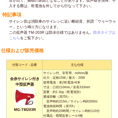
音が出て、難聴の原因となることがあります。拡声器を清掃、手
入する際は、乾電池を外してから行なって下さい。
特記事項
サイレン音は消防車のサイレンに近い断続音、所謂「ウゥーウゥ
ー」という鳴り方になります。
この拡声器 TM-203R は防水仕様ではありません。
防水タイプは
こちら
をご覧下さい。
仕様および販売価格
分類コード - 品番
主な仕様
サイレン付、非常用、noboru製
出力：定格15W／最大：20W
全赤サイレン付き
使用電池：単2乾電池×6本
中型拡声器
寸法：口径210mm／全長333mm
質量：約1.1kg（乾電池別）
通達距離（JEITA）：
音声時約315m／サイレン時約500m
電池持続時間（JEITA）：
MG-TM203R
音声時約20時間／サイレン時約110分
付属品：暗闇反射シール4枚