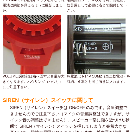
TM-203R の乾電池キャップを外して乾
暗闇反射シール４枚が付属。防犯用、
電池収納部を見えるように撮影しまし
防災用として必要に応じて貼付して下
た。
さい。
VOLUME 調整部は右へ回すと音量が大
乾電池は R14P SUM2（単二乾電池）を
きくなります。ハウリング（ハウり）
収納。６本とも同じ向きに入れます。
にご注意下さい。
SIREN（サイレン）スイッチに関して
SIREN（サイレン）スイッチは ON/OFF のみです。音量調整で
きませんのでご注意下さい（マイクの音量調整はできますが、サ
イレン音の調整はできません）。スピーカー部に顔を近づけた状
態で SIREN（サイレン）スイッチを押してしまうと突然大きな