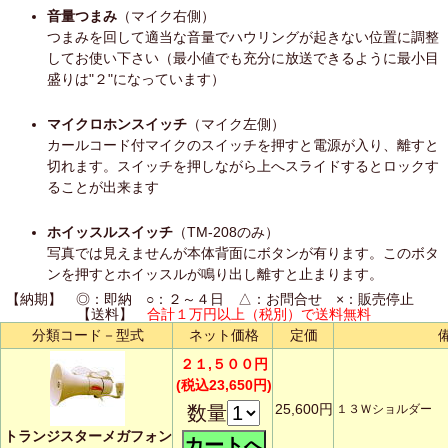
音量つまみ
（マイク右側）
つまみを回して適当な音量でハウリングが起きない位置に調整
してお使い下さい（最小値でも充分に放送できるように最小目
盛りは"２"になっています）
マイクロホンスイッチ
（マイク左側）
カールコード付マイクのスイッチを押すと電源が入り、離すと
切れます。スイッチを押しながら上へスライドするとロックす
ることが出来ます
ホイッスルスイッチ
（TM-208のみ）
写真では見えませんが本体背面にボタンが有ります。このボタ
ンを押すとホイッスルが鳴り出し離すと止まります。
【納期】 ◎：即納 ○：２～４日 △：お問合せ ×：販売停止
【送料】
合計１万円以上（税別）で送料無料
分類コード－型式
ネット価格
定価
２１,５００円
(税込23,650円)
25,600円
数量
１３Ｗショルダー 
トランジスターメガフォン