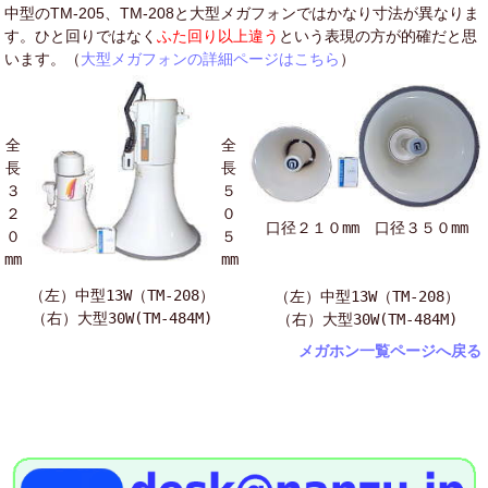
中型のTM-205、TM-208と大型メガフォンではかなり寸法が異なりま
す。ひと回りではなく
ふた回り以上違う
という表現の方が的確だと思
います。（
大型メガフォンの詳細ページはこちら
）
全
全
長
長
３
５
２
０
口径２１０mm 口径３５０mm
０
５
mm
mm
（左）中型13W（TM-208）
（左）中型13W（TM-208）
（右）大型30W(TM-484M)
（右）大型30W(TM-484M)
メガホン一覧ページへ戻る