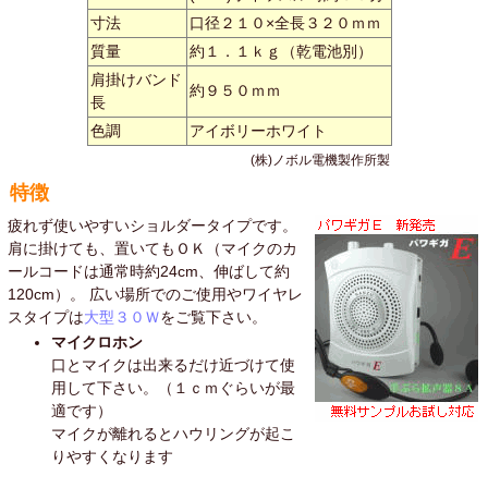
寸法
口径２１０×全長３２０ｍｍ
質量
約１．１ｋｇ（乾電池別）
肩掛けバンド
約９５０ｍｍ
長
色調
アイボリーホワイト
(株)ノボル電機製作所製
特徴
疲れず使いやすいショルダータイプです。
肩に掛けても、置いてもＯＫ（マイクのカ
ールコードは通常時約24cm、伸ばして約
120cm）。 広い場所でのご使用やワイヤレ
スタイプは
大型３０Ｗ
をご覧下さい。
マイクロホン
口とマイクは出来るだけ近づけて使
用して下さい。（１ｃｍぐらいが最
適です）
マイクが離れるとハウリングが起こ
りやすくなります