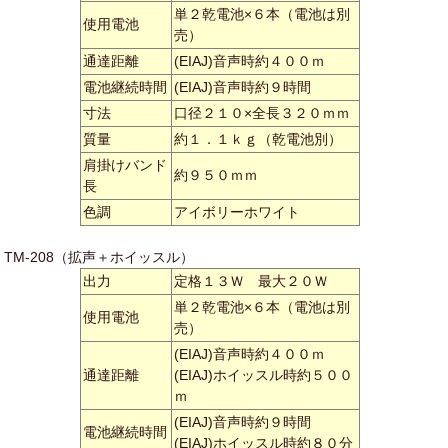
単２乾電池×６本（電池は別
使用電池
売）
通達距離
(EIAJ)音声時約４００ｍ
電池継続時間
(EIAJ)音声時約９時間
寸法
口径２１０×全長３２０ｍｍ
質量
約１．１ｋｇ（乾電池別）
肩掛けバンド
約９５０ｍｍ
長
色調
アイボリーホワイト
TM-208（拡声＋ホイッスル）
出力
定格１３Ｗ 最大２０Ｗ
単２乾電池×６本（電池は別
使用電池
売）
(EIAJ)音声時約４００ｍ
通達距離
(EIAJ)ホイッスル時約５００
ｍ
(EIAJ)音声時約９時間
電池継続時間
(EIAJ)ホイッスル時約８０分