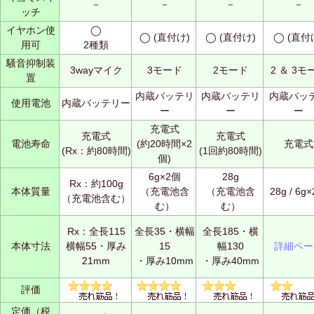
－
－
－
－
ッチ
イヤホン使
◯
◯ (直付け)
◯ (直付け)
◯ (直付
用可
2種類
騒音抑制装
3wayマイク
3モード
2モード
2 ＆ 3モ
置
内蔵バッテリ
内蔵バッテリ
内蔵バッ
使用電池
内蔵バッテリー
ー
ー
ー
充電式
充電式
充電式
電池寿命
(約20時間×2
充電式
(Rx：約80時間)
(1回約80時間)
個)
6g×2個
28g
Rx：約100g
本体質量
（充電池含
（充電池含
28g / 6g
（充電池含む）
む）
む）
Rx：全長115
全長35・横幅
全長185・横
本体寸法
横幅55・厚み
15
幅130
詳細ペー
21mm
・厚み10mm
・厚み40mm
評価
定価（税