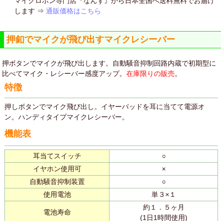
マイクロホン専門店『なんず』から日本全国へ送料無料でお届け
します ⇒
通販価格はこちら
押釦でマイクが飛び出すマイクレシーバー
押ボタンでマイクが飛び出します。自動騒音抑制回路内蔵で初期型に
比べてマイク・レシーバー感度アップ。
在庫限りの販売
。
特徴
押しボタンでマイク飛び出し。イヤーパッドを耳に当てて電源オ
ン。ハンディタイプマイクレシーバー。
機能表
耳当てスイッチ
○
イヤホン使用可
×
自動騒音抑制装置
○
使用電池
単３×１
約１．５ヶ月
電池寿命
(1日1時間使用)