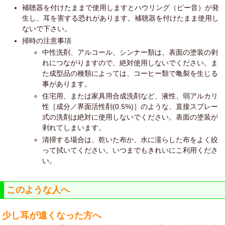
補聴器を付けたままで使用しますとハウリング（ピー音）が発
生し、耳を害する恐れがあります。補聴器を付けたまま使用し
ないで下さい。
掃時の注意事項
中性洗剤、アルコール、シンナー類は、表面の塗装の剥
れにつながりますので、絶対使用しないでください。ま
た成型品の種類によっては、コーヒー類で亀裂を生じる
事があります。
住宅用、または家具用合成洗剤など、液性、弱アルカリ
性［成分／界面活性剤(0.5%)］のような、直接スプレー
式の洗剤は絶対に使用しないでください。表面の塗装が
剥れてしまいます。
清掃する場合は、乾いた布か、水に濡らした布をよく絞
って拭いてください。いつまでもきれいにこ利用くださ
い。
このような人へ
少し耳が遠くなった方へ