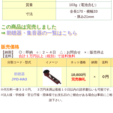
質量
103g（電池含む）
全長170・横幅33
寸法
・厚み21mm
この商品は完売しました
⇒
助聴器・集音器の一覧はこちら
販売価格
【納期】 ◎：即納 ○：２～４日 △：お問合せ ×：販売停止
【送料】
合計１万円以上（税別）で送料無料
分類コード - 型式
イメージ
ネット価格
納期
送料
助聴器
18,800円
×
０円
JYO-HA3
完売御礼
※代引料一律３３０円。 ３万円未満は着後１０日以内の請求書払いも可能です。
※法人様・学校様・官公庁様・団体様でお支払日のご都合がある場合は事前にご相
談下さい。