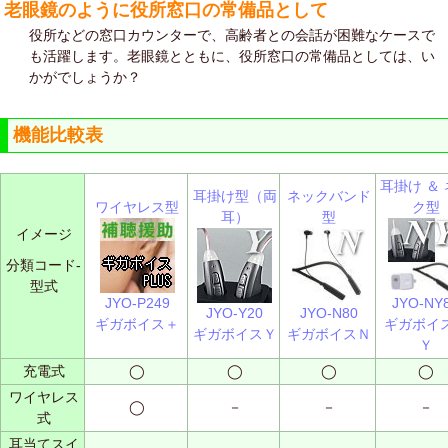
老眼鏡のように役所窓口の常備品として
役所などの窓口カウンターで、高齢者との会話が困難なケースで
も活躍します。老眼鏡とともに、役所窓口の常備品としては、い
かがでしょうか？
機能比較表
耳掛け ＆
耳掛け型（両
ネックバンド
ワイヤレス型
ク型
耳）
型
イメージ
分類コード-
型式
JYO-P249
JYO-NY
JYO-Y20
JYO-N80
ギガボイス＋
ギガボイ
ギガボイスＹ
ギガボイスＮ
Ｙ
充電式
◯
◯
◯
◯
ワイヤレス
◯
－
－
－
式
耳当てスイ