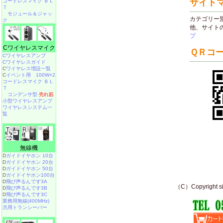
コードレスマイク ＢＬ
Ｔ
モジュール＆ジャッ
ク
Cワイヤレスマイク
Cワイヤレスアンプ
Cワイヤレスガイド
C
ワイヤレス増設一覧
C
イベント用 100W×2
コードレスマイク ＢＬ
Ｔ
コンデンサ型
売れ筋
小型ワイヤレスアンプ
ワイヤレスシステム一
覧
無線機
D
ガイドイヤホン 10台
D
ガイドイヤホン 20台
D
ガイドイヤホン 50台
D
ガイドイヤホン100台
D
飛び声るんです3A
D
飛び声るんです3B
D
飛び声るんです3C
業務用無線(400MHz)
汎用トランシーバー