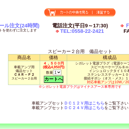
ール注文(24時間)
電話注文(平日9～17:30)
Ｆ
トを使わずに注文します
TEL:0558-22-2421
FA
スピーカー２台用 備品セット
商品名
価格
構成品
４，５００円
シガレット電源プラグ（電源ケー
車載アンプ用
(税込4,950円)
スピーカーケーブル８ｍ
備品セット
インシュロックタイ１０
数量
ＣＡＲ－Ｐ２
ステンレスステッカー１０
接続ギボシ（オス・メス）１
スピーカー２台用
対応車載アンプは10W／2
※シガレット電源プラグはマイナスアース車専用です
車載アンプセット
ＤＣ１２Ｖ用はこちら
をご覧下さい
車載アンプセット
ＤＣ２４Ｖ用はこちら
をご覧下さい