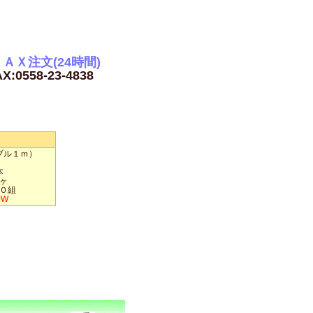
ＡＸ注文(24時間)
X:0558-23-4838
ブル１ｍ）
本
ヶ
０組
0W