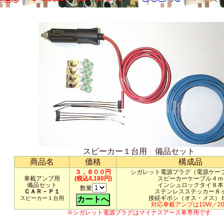
スピーカー１台用 備品セット
商品名
価格
構成品
３，８００円
シガレット電源プラグ（電源ケー
車載アンプ用
(税込4,180円)
スピーカーケーブル４ｍ
備品セット
インシュロックタイ８本
数量
ＣＡＲ－Ｐ１
ステンレスステッカー８
接続ギボシ（オス・メス）
スピーカー１台用
対応車載アンプは10W／2
※シガレット電源プラグはマイナスアース車専用です