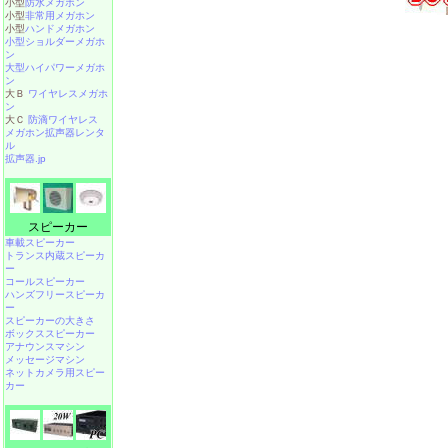
小型
防水メガホン
小型
非常用メガホン
小型
ハンドメガホン
小型ショルダーメガホ
ン
大型ハイパワーメガホ
ン
大Ｂ
ワイヤレスメガホ
ン
大Ｃ
防滴ワイヤレス
メガホン拡声器レンタ
ル
拡声器.jp
スピーカー
車載スピーカー
トランス内蔵スピーカ
ー
コールスピーカー
ハンズフリースピーカ
ー
スピーカーの大きさ
ボックススピーカー
アナウンスマシン
メッセージマシン
ネットカメラ用スピー
カー