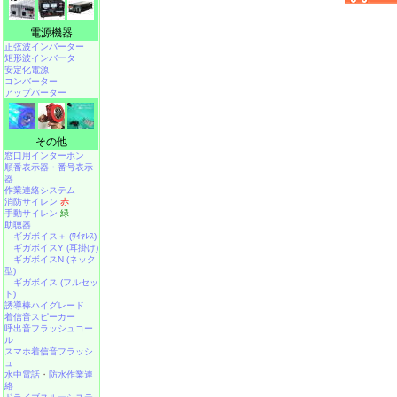
電源機器
正弦波インバーター
矩形波インバータ
安定化電源
コンバーター
アップバーター
その他
窓口用インターホン
順番表示器・番号表示
器
作業連絡システム
消防サイレン
赤
手動サイレン
緑
助聴器
ギガボイス＋ (ﾜｲﾔﾚｽ)
ギガボイスY (耳掛け)
ギガボイスN (ネック
型)
ギガボイス (フルセッ
ト)
誘導棒ハイグレード
着信音スピーカー
呼出音フラッシュコー
ル
スマホ着信音フラッシ
ュ
水中電話
・
防水作業連
絡