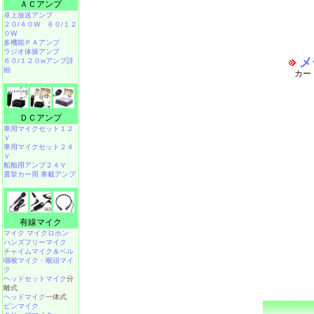
ＡＣアンプ
卓上放送アンプ
２０/４０W
６０/１２
０W
多機能ＰＡアンプ
ラジオ体操アンプ
メ
６０/１２０wアンプ詳
細
カー
ＤＣアンプ
車用マイクセット１２
Ｖ
車用マイクセット２４
Ｖ
船舶用アンプ２４Ｖ
選挙カー用 車載アンプ
有線マイク
マイク マイクロホン
ハンズフリーマイク
チャイムマイク＆ベル
咽喉マイク・喉頭マイ
ク
ヘッドセットマイク
分
離式
ヘッドマイク
一体式
ピンマイク