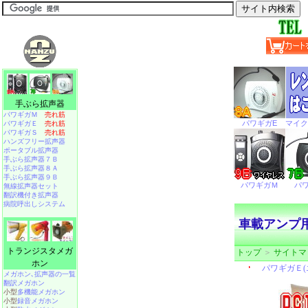
手ぶら拡声器
パワギガＭ
売れ筋
パワギガＥ
売れ筋
パワギガＳ
売れ筋
ハンズフリー拡声器
ポータブル拡声器
手ぶら拡声器７Ｂ
手ぶら拡声器８Ａ
手ぶら拡声器９Ｂ
無線拡声器セット
翻訳機付き拡声器
病院呼出しシステム
車載アンプ
トランジスタメガ
トップ
＞
サイトマ
ホン
メガホン､拡声器の一覧
翻訳メガホン
小型
多機能メガホン
小型
録音メガホン