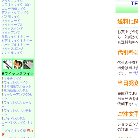
クリップマイク
カラオケマイク（白）
エコー内蔵マイク
デスクトップマイク
バス用マイク
マイクコード
マイクケーブル
マイクスタンド
マイクアンプ
簡易マイクミキサー
ビデオマイクミキサー
ポータブルミキサー
マイクスポンジ
レンタルマイク
Bワイヤレスマイク
B
マルチマイク
B
ワイヤレスマイク
B
２本増設フルセット
B
店内放送システム
B
キャリーアンプCDセ
ット
B
ワイヤレススピーカ
ー
B
ワイヤレスマルチセ
ット
B
ガイドシステム
コードレスマイク ＢＬ
Ｔ
ダイナミック型
売れ
筋