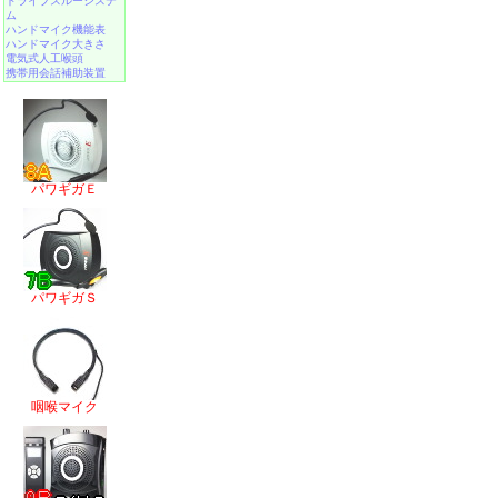
ドライブスルーシステ
ム
ハンドマイク機能表
ハンドマイク大きさ
電気式人工喉頭
携帯用会話補助装置
パワギガＥ
パワギガＳ
咽喉マイク