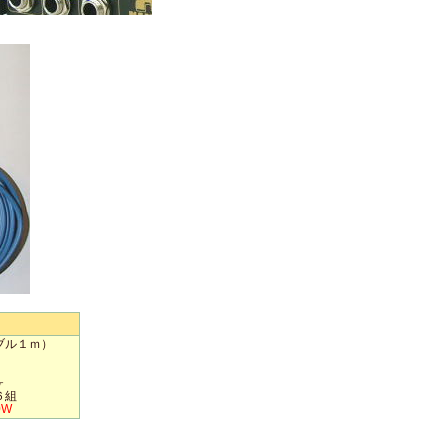
ブル１ｍ）
ヶ
６組
0W